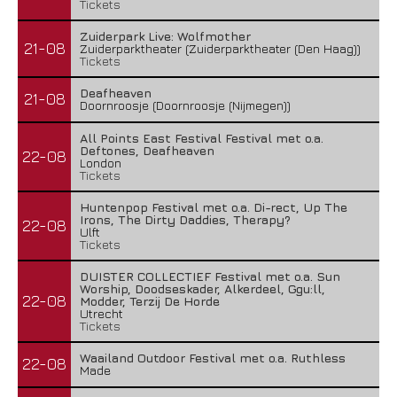
Tickets
Zuiderpark Live: Wolfmother
21-08
Zuiderparktheater (Zuiderparktheater (Den Haag))
Tickets
Deafheaven
21-08
Doornroosje (Doornroosje (Nijmegen))
All Points East Festival Festival met o.a.
Deftones, Deafheaven
22-08
London
Tickets
Huntenpop Festival met o.a. Di-rect, Up The
Irons, The Dirty Daddies, Therapy?
22-08
Ulft
Tickets
DUISTER COLLECTIEF Festival met o.a. Sun
Worship, Doodseskader, Alkerdeel, Ggu:ll,
22-08
Modder, Terzij De Horde
Utrecht
Tickets
Waailand Outdoor Festival met o.a. Ruthless
22-08
Made