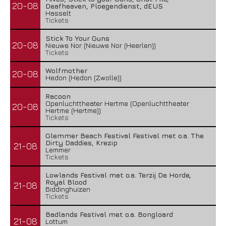
20-08
Deafheaven, Ploegendienst, dEUS
Hasselt
Tickets
Stick To Your Guns
20-08
Nieuwe Nor (Nieuwe Nor (Heerlen))
Tickets
Wolfmother
20-08
Hedon (Hedon (Zwolle))
Racoon
Openluchttheater Hertme (Openluchttheater
20-08
Hertme (Hertme))
Tickets
Glemmer Beach Festival Festival met o.a. The
Dirty Daddies, Krezip
21-08
Lemmer
Tickets
Lowlands Festival met o.a. Terzij De Horde,
Royal Blood
21-08
Biddinghuizen
Tickets
Badlands Festival met o.a. Bongloard
21-08
Lottum