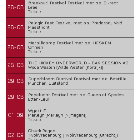
Breekout! Festival Festival met o.a. Di-rect
28-08
Bree
Tickets
Pelagic Fest Festival met o.a. Predatory Void
28-08
Maastricht
Tickets
Metallicamp Festival met o.a. HESKEN
28-08
Ommen
Tickets
THE HICKEY UNDERWORLD - DAK SESSION #3
28-08
Wilde Westen (Wilde Westen (Kortrijk))
Superbloom Festival Festival met o.a. Bastille
29-08
Munchen, Duitsland
Popelucht Festival met o.a. Queen of Spades
29-08
Etten-Leur
Wyatt E.
01-09
Merleyn (Merleyn (Nijmegen))
Tickets
Chuck Ragan
02-09
TivoliVredenburg (TivoliVredenburg (Utrecht))
Tickets