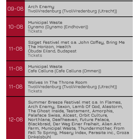
Arch Enemy
09-08
TivoliVredenburg (TivoliVredenburg (Utrecht))
Municipal Waste
10-08
Dynamo (Dynamo (Eindhoven))
Tickets
Sziget Festival met o.a. John Coffey, Bring Me
The Horizon, Health
11-08
Óbudai Eiland, Budapest
Tickets
Municipal Waste
11-08
Cafe Calluna (Cafe Calluna (Ommen))
Wolves In The Throne Room
11-08
TivoliVredenburg (TivoliVredenburg (Utrecht))
Tickets
Summer Breeze Festival met o.a. In Flames,
Arch Enemy, Saxon, Lamb Of God, Alestorm,
The Ghost Inside, Testament, Amorphis,
Paleface Swiss, Alcest, Orbit Culture,
12-08
Northlane, Deafheaven, Future Palace,
Blackbraid, Der Weg Einer Freiheit, Alien Ant
Farm, Municipal Waste, Thundermother, From
Fall To Spring, Misery Index, Parasite inc., Groza
Dinkelsbühl