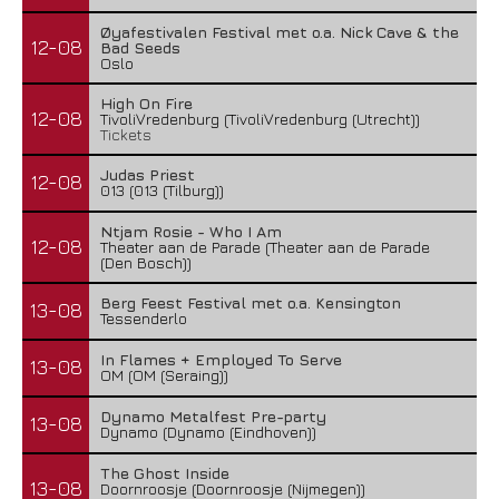
Øyafestivalen Festival met o.a. Nick Cave & the
12-08
Bad Seeds
Oslo
High On Fire
12-08
TivoliVredenburg (TivoliVredenburg (Utrecht))
Tickets
Judas Priest
12-08
013 (013 (Tilburg))
Ntjam Rosie - Who I Am
12-08
Theater aan de Parade (Theater aan de Parade
(Den Bosch))
Berg Feest Festival met o.a. Kensington
13-08
Tessenderlo
In Flames + Employed To Serve
13-08
OM (OM (Seraing))
Dynamo Metalfest Pre-party
13-08
Dynamo (Dynamo (Eindhoven))
The Ghost Inside
13-08
Doornroosje (Doornroosje (Nijmegen))