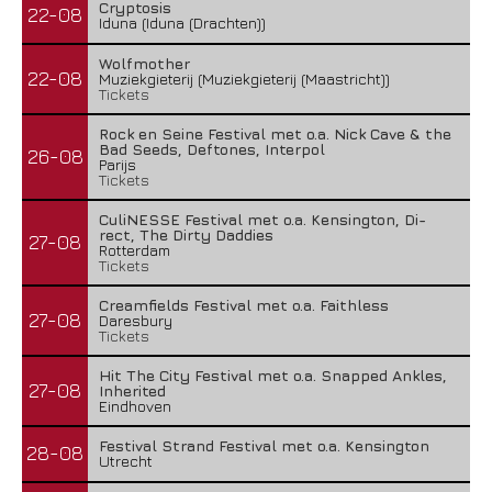
Cryptosis
22-08
Iduna (Iduna (Drachten))
Wolfmother
22-08
Muziekgieterij (Muziekgieterij (Maastricht))
Tickets
Rock en Seine Festival met o.a. Nick Cave & the
Bad Seeds, Deftones, Interpol
26-08
Parijs
Tickets
CuliNESSE Festival met o.a. Kensington, Di-
rect, The Dirty Daddies
27-08
Rotterdam
Tickets
Creamfields Festival met o.a. Faithless
27-08
Daresbury
Tickets
Hit The City Festival met o.a. Snapped Ankles,
27-08
Inherited
Eindhoven
Festival Strand Festival met o.a. Kensington
28-08
Utrecht