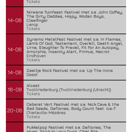
Tickets
Nirwana Tuinfeest Festival met o.a. John Coffey,
The Dirty Daddies, Hiqpy, Wodan Boys,
14-08
Clawfinger
Lierop
Tickets
Dynamo MetalFest Festival met o.a. In Flames,
Lamb Of God, Testament, Overkill, Death Angel,
Urne, Slaughter To Prevail, Fit For An Autopsy,
14-08
Amorphis, Insanity Alert, Primus, Necrot
Eindhoven
Tickets
Zeeltje Rock Festival met o.a. Up The Irons
14-08
Deest
Alcest
18-08
TivoliVredenburg (TivoliVredenburg (Utrecht))
Tickets
Cabaret Vert Festival met o.a. Nick Cave & the
Bad Seeds, Deftones, Body Count feat. Ice-T
20-08
Charleville-Mézières
Tickets
Pukkelpop Festival met o.a. Deftones, The
Hives, Stick to your Guns, Chat Pile,