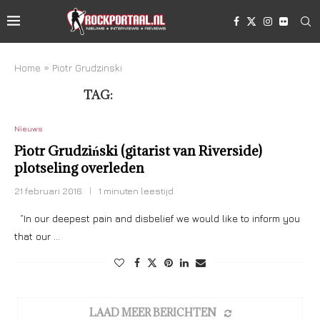
Home
»
Piotr Grudzinski
TAG:
PIOTR GRUDZINSKI
Nieuws
Piotr Grudziński (gitarist van Riverside)
plotseling overleden
21 februari 2016
1 minuten leestijd
“In our deepest pain and disbelief we would like to inform you
that our …
LAAD MEER BERICHTEN