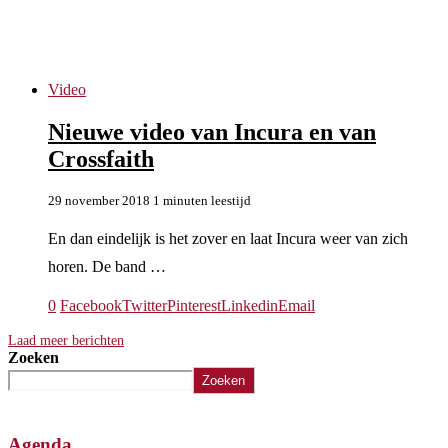
Pocket Full Of Pills
Video
Nieuwe video van Incura en van
Crossfaith
29 november 2018
1 minuten leestijd
En dan eindelijk is het zover en laat Incura weer van zich
horen. De band …
0
Facebook
Twitter
Pinterest
Linkedin
Email
Laad meer berichten
Zoeken
Zoeken
Agenda