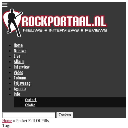
Home
Nieuws
Live
Album
Interview
Video
Column
Prijsvraag
Agenda
Info
Contact
Colofon
Zoeken
Home
»
Pocket Full Of Pills
Tag: