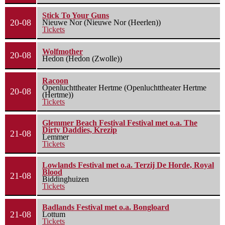
Stick To Your Guns
20-08
Nieuwe Nor (Nieuwe Nor (Heerlen))
Tickets
Wolfmother
20-08
Hedon (Hedon (Zwolle))
Racoon
Openluchttheater Hertme (Openluchttheater Hertme
20-08
(Hertme))
Tickets
Glemmer Beach Festival Festival met o.a. The
Dirty Daddies, Krezip
21-08
Lemmer
Tickets
Lowlands Festival met o.a. Terzij De Horde, Royal
Blood
21-08
Biddinghuizen
Tickets
Badlands Festival met o.a. Bongloard
21-08
Lottum
Tickets