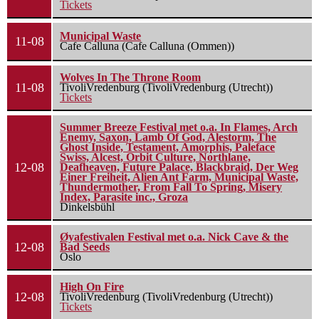
Tickets
Municipal Waste
11-08
Cafe Calluna (Cafe Calluna (Ommen))
Wolves In The Throne Room
11-08
TivoliVredenburg (TivoliVredenburg (Utrecht))
Tickets
Summer Breeze Festival met o.a. In Flames, Arch
Enemy, Saxon, Lamb Of God, Alestorm, The
Ghost Inside, Testament, Amorphis, Paleface
Swiss, Alcest, Orbit Culture, Northlane,
12-08
Deafheaven, Future Palace, Blackbraid, Der Weg
Einer Freiheit, Alien Ant Farm, Municipal Waste,
Thundermother, From Fall To Spring, Misery
Index, Parasite inc., Groza
Dinkelsbühl
Øyafestivalen Festival met o.a. Nick Cave & the
12-08
Bad Seeds
Oslo
High On Fire
12-08
TivoliVredenburg (TivoliVredenburg (Utrecht))
Tickets