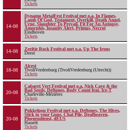
Tickets
Dynamo MetalFest Festival met o.a. In Flames,
Lamb Of God, Testament, Overkill, Death Angel,
Urne, Slaughter To Prevail, Fit For An Autopsy,
14-08
Amorphis, Insanity Alert, Primus, Necrot
Eindhoven
Tickets
Zeeltje Rock Festival met o.a. Up The Irons
14-08
Deest
Alcest
18-08
TivoliVredenburg (TivoliVredenburg (Utrecht))
Tickets
Cabaret Vert Festival met o.a. Nick Cave & the
Bad Seeds, Deftones, Body Count feat. Ice-T
20-08
Charleville-Mézières
Tickets
Pukkelpop Festival met o.a. Deftones, The Hives,
Stick to your Guns, Chat Pile, Deafheaven,
20-08
Ploegendienst, dEUS
Hasselt
Tickets