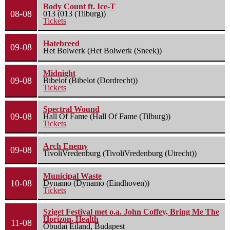
Body Count ft. Ice-T
08-08
013 (013 (Tilburg))
Tickets
Hatebreed
09-08
Het Bolwerk (Het Bolwerk (Sneek))
Midnight
09-08
Bibelot (Bibelot (Dordrecht))
Tickets
Spectral Wound
09-08
Hall Of Fame (Hall Of Fame (Tilburg))
Tickets
Arch Enemy
09-08
TivoliVredenburg (TivoliVredenburg (Utrecht))
Municipal Waste
10-08
Dynamo (Dynamo (Eindhoven))
Tickets
Sziget Festival met o.a. John Coffey, Bring Me The
Horizon, Health
11-08
Óbudai Eiland, Budapest