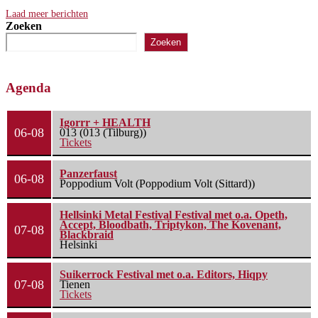
Laad meer berichten
Zoeken
Zoeken
Agenda
Igorrr + HEALTH
06-08
013 (013 (Tilburg))
Tickets
Panzerfaust
06-08
Poppodium Volt (Poppodium Volt (Sittard))
Hellsinki Metal Festival Festival met o.a. Opeth,
Accept, Bloodbath, Triptykon, The Kovenant,
07-08
Blackbraid
Helsinki
Suikerrock Festival met o.a. Editors, Hiqpy
07-08
Tienen
Tickets