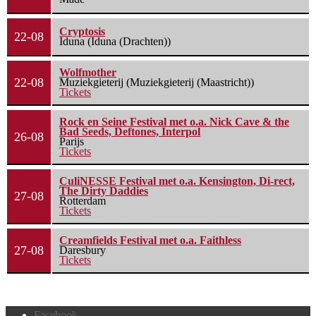
Cryptosis
22-08
Iduna (Iduna (Drachten))
Wolfmother
22-08
Muziekgieterij (Muziekgieterij (Maastricht))
Tickets
Rock en Seine Festival met o.a. Nick Cave & the
Bad Seeds, Deftones, Interpol
26-08
Parijs
Tickets
CuliNESSE Festival met o.a. Kensington, Di-rect,
The Dirty Daddies
27-08
Rotterdam
Tickets
Creamfields Festival met o.a. Faithless
27-08
Daresbury
Tickets
Facebook