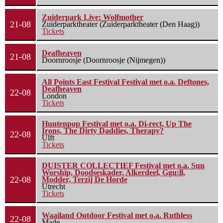
Zuiderpark Live: Wolfmother
21-08
Zuiderparktheater (Zuiderparktheater (Den Haag))
Tickets
Deafheaven
21-08
Doornroosje (Doornroosje (Nijmegen))
All Points East Festival Festival met o.a. Deftones,
Deafheaven
22-08
London
Tickets
Huntenpop Festival met o.a. Di-rect, Up The
Irons, The Dirty Daddies, Therapy?
22-08
Ulft
Tickets
DUISTER COLLECTIEF Festival met o.a. Sun
Worship, Doodseskader, Alkerdeel, Ggu:ll,
22-08
Modder, Terzij De Horde
Utrecht
Tickets
Waailand Outdoor Festival met o.a. Ruthless
22-08
Made