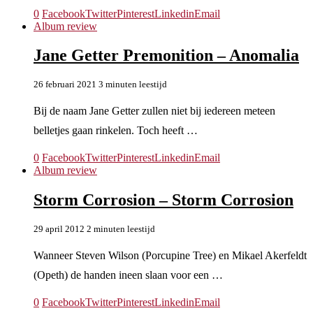
0
Facebook
Twitter
Pinterest
Linkedin
Email
Album review
Jane Getter Premonition – Anomalia
26 februari 2021
3 minuten leestijd
Bij de naam Jane Getter zullen niet bij iedereen meteen
belletjes gaan rinkelen. Toch heeft …
0
Facebook
Twitter
Pinterest
Linkedin
Email
Album review
Storm Corrosion – Storm Corrosion
29 april 2012
2 minuten leestijd
Wanneer Steven Wilson (Porcupine Tree) en Mikael Akerfeldt
(Opeth) de handen ineen slaan voor een …
0
Facebook
Twitter
Pinterest
Linkedin
Email