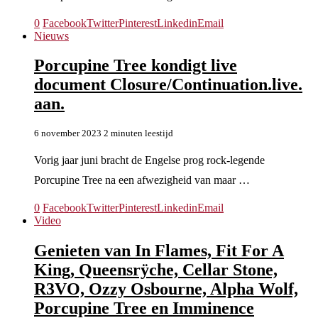
0
Facebook
Twitter
Pinterest
Linkedin
Email
Nieuws
Porcupine Tree kondigt live
document Closure/Continuation.live.
aan.
6 november 2023
2 minuten leestijd
Vorig jaar juni bracht de Engelse prog rock-legende
Porcupine Tree na een afwezigheid van maar …
0
Facebook
Twitter
Pinterest
Linkedin
Email
Video
Genieten van In Flames, Fit For A
King, Queensrÿche, Cellar Stone,
R3VO, Ozzy Osbourne, Alpha Wolf,
Porcupine Tree en Imminence