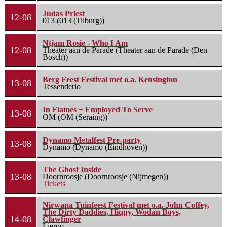
Judas Priest
12-08
013 (013 (Tilburg))
Ntjam Rosie - Who I Am
12-08
Theater aan de Parade (Theater aan de Parade (Den
Bosch))
Berg Feest Festival met o.a. Kensington
13-08
Tessenderlo
In Flames + Employed To Serve
13-08
OM (OM (Seraing))
Dynamo Metalfest Pre-party
13-08
Dynamo (Dynamo (Eindhoven))
The Ghost Inside
13-08
Doornroosje (Doornroosje (Nijmegen))
Tickets
Nirwana Tuinfeest Festival met o.a. John Coffey,
The Dirty Daddies, Hiqpy, Wodan Boys,
14-08
Clawfinger
Lierop