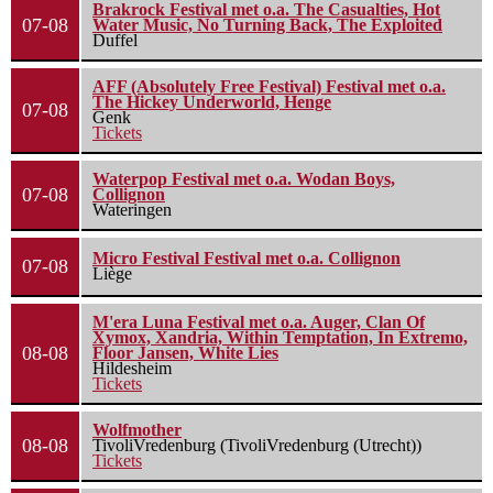
Brakrock Festival met o.a. The Casualties, Hot
07-08
Water Music, No Turning Back, The Exploited
Duffel
AFF (Absolutely Free Festival) Festival met o.a.
The Hickey Underworld, Henge
07-08
Genk
Tickets
Waterpop Festival met o.a. Wodan Boys,
07-08
Collignon
Wateringen
Micro Festival Festival met o.a. Collignon
07-08
Liège
M'era Luna Festival met o.a. Auger, Clan Of
Xymox, Xandria, Within Temptation, In Extremo,
08-08
Floor Jansen, White Lies
Hildesheim
Tickets
Wolfmother
08-08
TivoliVredenburg (TivoliVredenburg (Utrecht))
Tickets