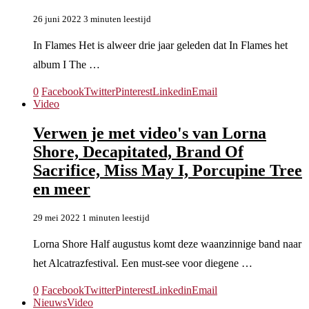
26 juni 2022
3 minuten leestijd
In Flames Het is alweer drie jaar geleden dat In Flames het
album I The …
0
Facebook
Twitter
Pinterest
Linkedin
Email
Video
Verwen je met video's van Lorna
Shore, Decapitated, Brand Of
Sacrifice, Miss May I, Porcupine Tree
en meer
29 mei 2022
1 minuten leestijd
Lorna Shore Half augustus komt deze waanzinnige band naar
het Alcatrazfestival. Een must-see voor diegene …
0
Facebook
Twitter
Pinterest
Linkedin
Email
Nieuws
Video