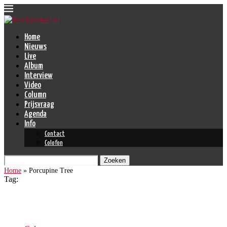
Home
Nieuws
Live
Album
Interview
Video
Column
Prijsvraag
Agenda
Info
Contact
Colofon
Zoeken
Home
»
Porcupine Tree
Tag:
Porcupine Tree