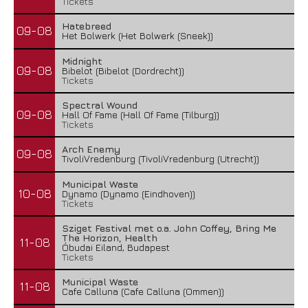
Tickets
Hatebreed
09-08
Het Bolwerk (Het Bolwerk (Sneek))
Midnight
09-08
Bibelot (Bibelot (Dordrecht))
Tickets
Spectral Wound
09-08
Hall Of Fame (Hall Of Fame (Tilburg))
Tickets
Arch Enemy
09-08
TivoliVredenburg (TivoliVredenburg (Utrecht))
Municipal Waste
10-08
Dynamo (Dynamo (Eindhoven))
Tickets
Sziget Festival met o.a. John Coffey, Bring Me
The Horizon, Health
11-08
Óbudai Eiland, Budapest
Tickets
Municipal Waste
11-08
Cafe Calluna (Cafe Calluna (Ommen))