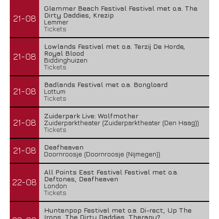
Glemmer Beach Festival Festival met o.a. The
Dirty Daddies, Krezip
21-08
Lemmer
Tickets
Lowlands Festival met o.a. Terzij De Horde,
Royal Blood
21-08
Biddinghuizen
Tickets
Badlands Festival met o.a. Bongloard
21-08
Lottum
Tickets
Zuiderpark Live: Wolfmother
21-08
Zuiderparktheater (Zuiderparktheater (Den Haag))
Tickets
Deafheaven
21-08
Doornroosje (Doornroosje (Nijmegen))
All Points East Festival Festival met o.a.
Deftones, Deafheaven
22-08
London
Tickets
Huntenpop Festival met o.a. Di-rect, Up The
Irons, The Dirty Daddies, Therapy?