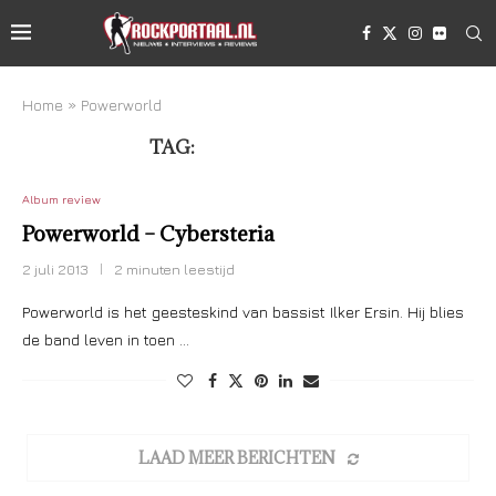
Home
»
Powerworld
TAG:
POWERWORLD
Album review
Powerworld – Cybersteria
2 juli 2013
2 minuten leestijd
Powerworld is het geesteskind van bassist Ilker Ersin. Hij blies
de band leven in toen …
LAAD MEER BERICHTEN