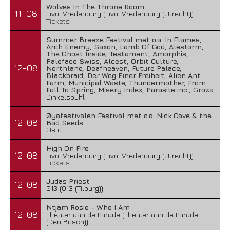
Wolves In The Throne Room
11-08
TivoliVredenburg (TivoliVredenburg (Utrecht))
Tickets
Summer Breeze Festival met o.a. In Flames,
Arch Enemy, Saxon, Lamb Of God, Alestorm,
The Ghost Inside, Testament, Amorphis,
Paleface Swiss, Alcest, Orbit Culture,
12-08
Northlane, Deafheaven, Future Palace,
Blackbraid, Der Weg Einer Freiheit, Alien Ant
Farm, Municipal Waste, Thundermother, From
Fall To Spring, Misery Index, Parasite inc., Groza
Dinkelsbühl
Øyafestivalen Festival met o.a. Nick Cave & the
12-08
Bad Seeds
Oslo
High On Fire
12-08
TivoliVredenburg (TivoliVredenburg (Utrecht))
Tickets
Judas Priest
12-08
013 (013 (Tilburg))
Ntjam Rosie - Who I Am
12-08
Theater aan de Parade (Theater aan de Parade
(Den Bosch))