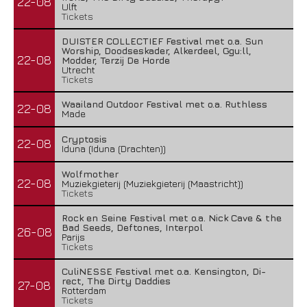
22-08
Ulft
Tickets
DUISTER COLLECTIEF Festival met o.a. Sun
Worship, Doodseskader, Alkerdeel, Ggu:ll,
22-08
Modder, Terzij De Horde
Utrecht
Tickets
Waailand Outdoor Festival met o.a. Ruthless
22-08
Made
Cryptosis
22-08
Iduna (Iduna (Drachten))
Wolfmother
22-08
Muziekgieterij (Muziekgieterij (Maastricht))
Tickets
Rock en Seine Festival met o.a. Nick Cave & the
Bad Seeds, Deftones, Interpol
26-08
Parijs
Tickets
CuliNESSE Festival met o.a. Kensington, Di-
rect, The Dirty Daddies
27-08
Rotterdam
Tickets