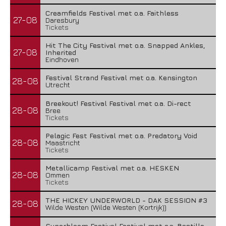
Creamfields Festival met o.a. Faithless
27-08
Daresbury
Tickets
Hit The City Festival met o.a. Snapped Ankles,
27-08
Inherited
Eindhoven
Festival Strand Festival met o.a. Kensington
28-08
Utrecht
Breekout! Festival Festival met o.a. Di-rect
28-08
Bree
Tickets
Pelagic Fest Festival met o.a. Predatory Void
28-08
Maastricht
Tickets
Metallicamp Festival met o.a. HESKEN
28-08
Ommen
Tickets
THE HICKEY UNDERWORLD - DAK SESSION #3
28-08
Wilde Westen (Wilde Westen (Kortrijk))
Superbloom Festival Festival met o.a. Bastille