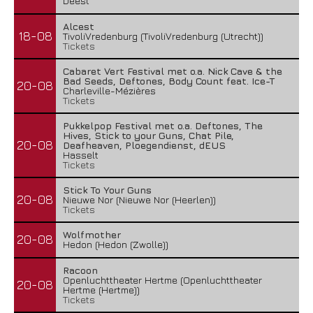
Deest
Alcest
18-08
TivoliVredenburg (TivoliVredenburg (Utrecht))
Tickets
Cabaret Vert Festival met o.a. Nick Cave & the
Bad Seeds, Deftones, Body Count feat. Ice-T
20-08
Charleville-Mézières
Tickets
Pukkelpop Festival met o.a. Deftones, The
Hives, Stick to your Guns, Chat Pile,
20-08
Deafheaven, Ploegendienst, dEUS
Hasselt
Tickets
Stick To Your Guns
20-08
Nieuwe Nor (Nieuwe Nor (Heerlen))
Tickets
Wolfmother
20-08
Hedon (Hedon (Zwolle))
Racoon
Openluchttheater Hertme (Openluchttheater
20-08
Hertme (Hertme))
Tickets