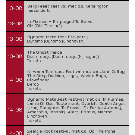
Berg Feest Festival met o.a. Kensington
13-08
Tessenderlo
In Flames + Employed To Serve
13-08
OM (OM (Seraing))
Dynamo Metalfest Pre-party
13-08
Dynamo (Dynamo (Eindhoven))
The Ghost Inside
13-08
Doornroosje (Doornroosje (Nijmegen))
Tickets
Nirwana Tuinfeest Festival met o.a. John Coffey,
The Dirty Daddies, Hiqpy, Wodan Boys,
14-08
Clawfinger
Lierop
Tickets
Dynamo MetalFest Festival met o.a. In Flames,
Lamb Of God, Testament, Overkill, Death Angel,
Urne, Slaughter To Prevail, Fit For An Autopsy,
14-08
Amorphis, Insanity Alert, Primus, Necrot
Eindhoven
Tickets
Zeeltje Rock Festival met o.a. Up The Irons
14-08