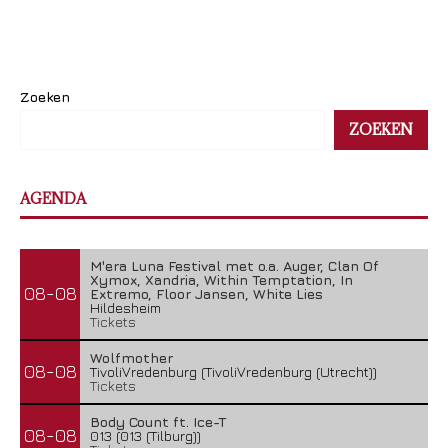
Zoeken
ZOEKEN
AGENDA
M'era Luna Festival met o.a. Auger, Clan Of
Xymox, Xandria, Within Temptation, In
08-08
Extremo, Floor Jansen, White Lies
Hildesheim
Tickets
Wolfmother
08-08
TivoliVredenburg (TivoliVredenburg (Utrecht))
Tickets
Body Count ft. Ice-T
08-08
013 (013 (Tilburg))