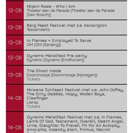
Ntjam Rosie - Who I Am
12-08
Theater aan de Parade (Theater aan de Parade
(Den Bosch))
Berg Feest Festival met o.a. Kensington
13-08
Tessenderlo
In Flames + Employed To Serve
13-08
OM (OM (Seraing))
Dynamo Metalfest Pre-party
13-08
Dynamo (Dynamo (Eindhoven))
The Ghost Inside
13-08
Doornroosje (Doornroosje (Nijmegen))
Tickets
Nirwana Tuinfeest Festival met o.a. John Coffey,
The Dirty Daddies, Hiqpy, Wodan Boys,
14-08
Clawfinger
Lierop
Tickets
Dynamo MetalFest Festival met o.a. In Flames,
Lamb Of God, Testament, Overkill, Death Angel,
Urne, Slaughter To Prevail, Fit For An Autopsy,
14-08
Amorphis, Insanity Alert, Primus, Necrot