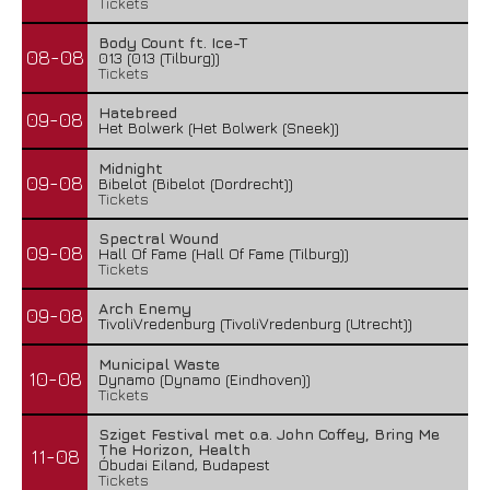
Tickets
Body Count ft. Ice-T
08-08
013 (013 (Tilburg))
Tickets
Hatebreed
09-08
Het Bolwerk (Het Bolwerk (Sneek))
Midnight
09-08
Bibelot (Bibelot (Dordrecht))
Tickets
Spectral Wound
09-08
Hall Of Fame (Hall Of Fame (Tilburg))
Tickets
Arch Enemy
09-08
TivoliVredenburg (TivoliVredenburg (Utrecht))
Municipal Waste
10-08
Dynamo (Dynamo (Eindhoven))
Tickets
Sziget Festival met o.a. John Coffey, Bring Me
The Horizon, Health
11-08
Óbudai Eiland, Budapest
Tickets