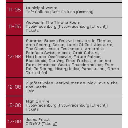
Municipal Waste
11-08
Cafe Calluna (Cafe Calluna (Ommen))
Wolves In The Throne Room
11-08
TivoliVredenburg (TivoliVredenburg (Utrecht))
Tickets
Summer Breeze Festival met o.a. In Flames,
Arch Enemy, Saxon, Lamb Of God, Alestorm,
The Ghost Inside, Testament, Amorphis,
Paleface Swiss, Alcest, Orbit Culture,
12-08
Northlane, Deafheaven, Future Palace,
Blackbraid, Der Weg Einer Freiheit, Alien Ant
Farm, Municipal Waste, Thundermother, From
Fall To Spring, Misery Index, Parasite inc., Groza
Dinkelsbühl
Øyafestivalen Festival met o.a. Nick Cave & the
12-08
Bad Seeds
Oslo
High On Fire
12-08
TivoliVredenburg (TivoliVredenburg (Utrecht))
Tickets
Judas Priest
12-08
013 (013 (Tilburg))