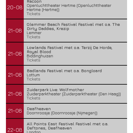
Racoon
Openluchttheater Hertme (Openluchttheater
20-08
Hertme (Hertme))
Tickets
Glemmer Beach Festival Festival met o.a. The
Dirty Daddies, Krezip
21-08
Lemmer
Tickets
Lowlands Festival met o.a. Terzij De Horde,
Royal Blood
21-08
Biddinghuizen
Tickets
Badlands Festival met o.a. Bongloard
21-08
Lottum
Tickets
Zuiderpark Live: Wolfmother
21-08
Zuiderparktheater (Zuiderparktheater (Den Haag))
Tickets
Deafheaven
21-08
Doornroosje (Doornroosje (Nijmegen))
All Points East Festival Festival met o.a.
Deftones, Deafheaven
22-08
London