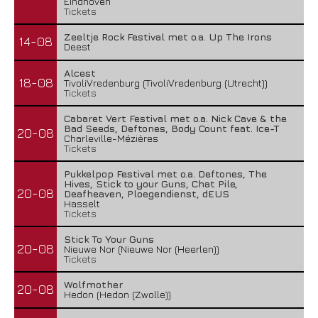
Eindhoven
Tickets
Zeeltje Rock Festival met o.a. Up The Irons
14-08
Deest
Alcest
18-08
TivoliVredenburg (TivoliVredenburg (Utrecht))
Tickets
Cabaret Vert Festival met o.a. Nick Cave & the
Bad Seeds, Deftones, Body Count feat. Ice-T
20-08
Charleville-Mézières
Tickets
Pukkelpop Festival met o.a. Deftones, The
Hives, Stick to your Guns, Chat Pile,
20-08
Deafheaven, Ploegendienst, dEUS
Hasselt
Tickets
Stick To Your Guns
20-08
Nieuwe Nor (Nieuwe Nor (Heerlen))
Tickets
Wolfmother
20-08
Hedon (Hedon (Zwolle))