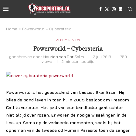
Home
»
Powerworld – Cybersteria
ALBUM REVIEW
Powerworld – Cybersteria
geschreven door
Maurice Van Der Zalm
2 juli 2013
759
views
2 minuten leestijd
Powerworld is het geesteskind van bassist Ilker Ersin. Hij
blies de band leven in toen hij in 2005 besloot om Freedom
Call te verlaten. Het pad van een bandleider gaat echter
niet altijd over rozen. Er waren de nodige wisselingen in de
line-up. Soms op de verkeerde momenten, zoals bij het
opnemen van de tweede cd Human Parasite toen de zanger