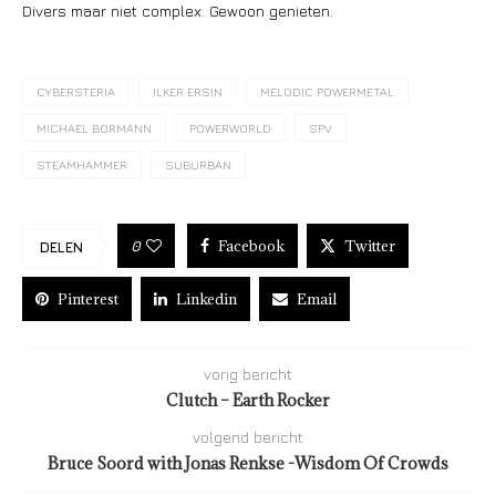
Divers maar niet complex. Gewoon genieten.
CYBERSTERIA
ILKER ERSIN
MELODIC POWERMETAL
MICHAEL BORMANN
POWERWORLD
SPV
STEAMHAMMER
SUBURBAN
Facebook
Twitter
0
DELEN
Pinterest
Linkedin
Email
vorig bericht
Clutch – Earth Rocker
volgend bericht
Bruce Soord with Jonas Renkse -Wisdom Of Crowds