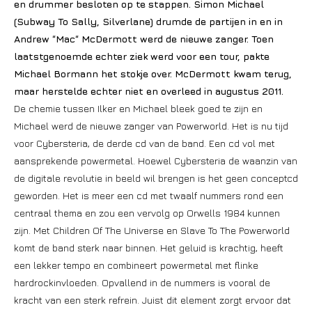
en drummer besloten op te stappen. Simon Michael
(Subway To Sally, Silverlane) drumde de partijen in en in
Andrew “Mac“ McDermott werd de nieuwe zanger. Toen
laatstgenoemde echter ziek werd voor een tour, pakte
Michael Bormann het stokje over. McDermott kwam terug,
maar herstelde echter niet en overleed in augustus 2011.
De chemie tussen Ilker en Michael bleek goed te zijn en
Michael werd de nieuwe zanger van Powerworld. Het is nu tijd
voor Cybersteria, de derde cd van de band. Een cd vol met
aansprekende powermetal. Hoewel Cybersteria de waanzin van
de digitale revolutie in beeld wil brengen is het geen conceptcd
geworden. Het is meer een cd met twaalf nummers rond een
centraal thema en zou een vervolg op Orwells 1984 kunnen
zijn. Met Children Of The Universe en Slave To The Powerworld
komt de band sterk naar binnen. Het geluid is krachtig, heeft
een lekker tempo en combineert powermetal met flinke
hardrockinvloeden. Opvallend in de nummers is vooral de
kracht van een sterk refrein. Juist dit element zorgt ervoor dat