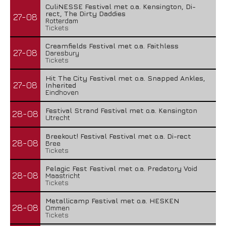
CuliNESSE Festival met o.a. Kensington, Di-
rect, The Dirty Daddies
27-08
Rotterdam
Tickets
Creamfields Festival met o.a. Faithless
27-08
Daresbury
Tickets
Hit The City Festival met o.a. Snapped Ankles,
27-08
Inherited
Eindhoven
Festival Strand Festival met o.a. Kensington
28-08
Utrecht
Breekout! Festival Festival met o.a. Di-rect
28-08
Bree
Tickets
Pelagic Fest Festival met o.a. Predatory Void
28-08
Maastricht
Tickets
Metallicamp Festival met o.a. HESKEN
28-08
Ommen
Tickets