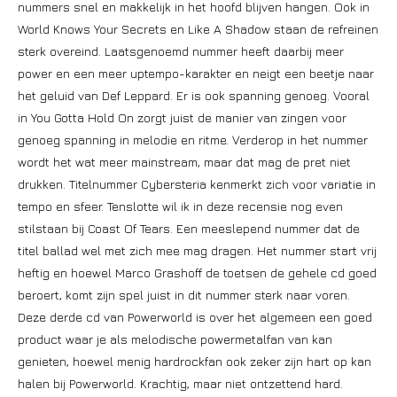
nummers snel en makkelijk in het hoofd blijven hangen. Ook in
World Knows Your Secrets en Like A Shadow staan de refreinen
sterk overeind. Laatsgenoemd nummer heeft daarbij meer
power en een meer uptempo-karakter en neigt een beetje naar
het geluid van Def Leppard. Er is ook spanning genoeg. Vooral
in You Gotta Hold On zorgt juist de manier van zingen voor
genoeg spanning in melodie en ritme. Verderop in het nummer
wordt het wat meer mainstream, maar dat mag de pret niet
drukken. Titelnummer Cybersteria kenmerkt zich voor variatie in
tempo en sfeer. Tenslotte wil ik in deze recensie nog even
stilstaan bij Coast Of Tears. Een meeslepend nummer dat de
titel ballad wel met zich mee mag dragen. Het nummer start vrij
heftig en hoewel Marco Grashoff de toetsen de gehele cd goed
beroert, komt zijn spel juist in dit nummer sterk naar voren.
Deze derde cd van Powerworld is over het algemeen een goed
product waar je als melodische powermetalfan van kan
genieten, hoewel menig hardrockfan ook zeker zijn hart op kan
halen bij Powerworld. Krachtig, maar niet ontzettend hard.