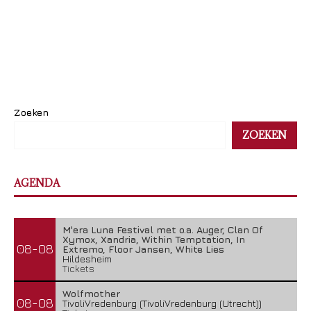
Zoeken
ZOEKEN
AGENDA
M'era Luna Festival met o.a. Auger, Clan Of
Xymox, Xandria, Within Temptation, In
08-08
Extremo, Floor Jansen, White Lies
Hildesheim
Tickets
Wolfmother
08-08
TivoliVredenburg (TivoliVredenburg (Utrecht))