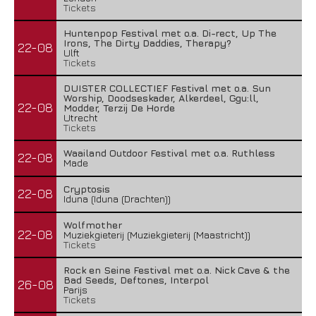
Tickets
Huntenpop Festival met o.a. Di-rect, Up The
Irons, The Dirty Daddies, Therapy?
22-08
Ulft
Tickets
DUISTER COLLECTIEF Festival met o.a. Sun
Worship, Doodseskader, Alkerdeel, Ggu:ll,
22-08
Modder, Terzij De Horde
Utrecht
Tickets
Waailand Outdoor Festival met o.a. Ruthless
22-08
Made
Cryptosis
22-08
Iduna (Iduna (Drachten))
Wolfmother
22-08
Muziekgieterij (Muziekgieterij (Maastricht))
Tickets
Rock en Seine Festival met o.a. Nick Cave & the
Bad Seeds, Deftones, Interpol
26-08
Parijs
Tickets