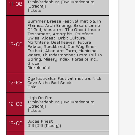
TivoliVredenburg (TivoliVredenburg
11-08
(Utrecht))
Tickets
Summer Breeze Festival met o.a. In
Flames, Arch Enemy, Saxon, Lamb
Of God, Alestorm, The Ghost Inside,
Testament, Amorphis, Paleface
Swiss, Alcest, Orbit Culture,
Northlane, Deafheaven, Future
12-08
Palace, Blackbraid, Der Weg Einer
Freiheit, Alien Ant Farm, Municipal
Waste, Thundermother, From Fall To
Spring, Misery Index, Parasite inc.,
Groza
Dinkelsbühl
Øyafestivalen Festival met o.a. Nick
12-08
Cave & the Bad Seeds
Oslo
High On Fire
TivoliVredenburg (TivoliVredenburg
12-08
(Utrecht))
Tickets
Judas Priest
12-08
013 (013 (Tilburg))