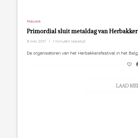
Nieuws
Primordial sluit metaldag van Herbakkers
8 mei 2017
1 minuten leestijd
De organisatoren van het Herbakkersfestival in het Belg
LAAD ME