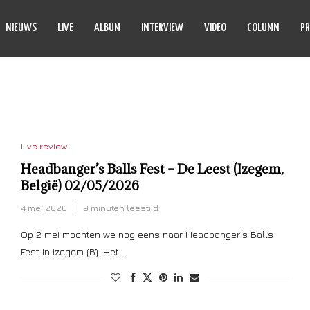
NIEUWS
LIVE
ALBUM
INTERVIEW
VIDEO
COLUMN
PR
RIMORDIAL
Live review
Headbanger’s Balls Fest – De Leest (Izegem,
België) 02/05/2026
4 mei 2026
9 minuten leestijd
Op 2 mei mochten we nog eens naar Headbanger’s Balls
Fest in Izegem (B). Het …