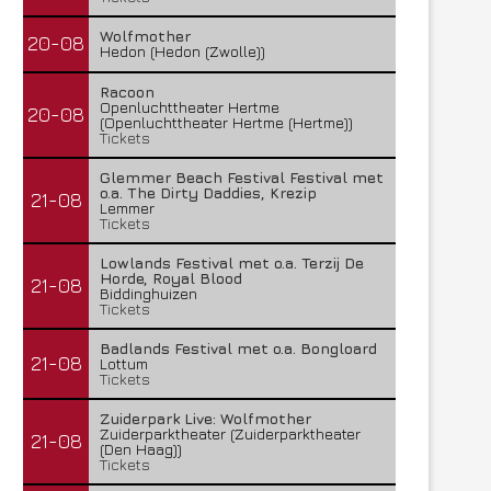
Wolfmother
20-08
Hedon (Hedon (Zwolle))
Racoon
Openluchttheater Hertme
20-08
(Openluchttheater Hertme (Hertme))
Tickets
Glemmer Beach Festival Festival met
o.a. The Dirty Daddies, Krezip
21-08
Lemmer
Tickets
Lowlands Festival met o.a. Terzij De
Horde, Royal Blood
21-08
Biddinghuizen
Tickets
Badlands Festival met o.a. Bongloard
21-08
Lottum
Tickets
Zuiderpark Live: Wolfmother
Zuiderparktheater (Zuiderparktheater
21-08
(Den Haag))
Tickets