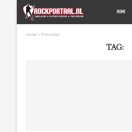
HOME
Home
»
Primordial
TAG:
P