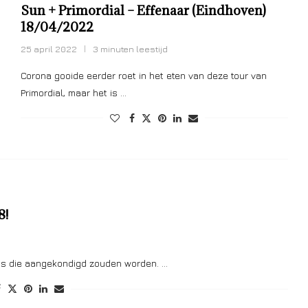
Sun + Primordial – Effenaar (Eindhoven)
18/04/2022
25 april 2022
3 minuten leestijd
Corona gooide eerder roet in het eten van deze tour van
Primordial, maar het is …
8!
nds die aangekondigd zouden worden. …