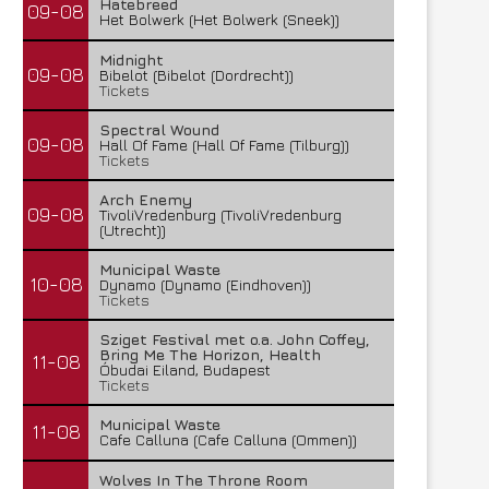
Hatebreed
09-08
Het Bolwerk (Het Bolwerk (Sneek))
Midnight
09-08
Bibelot (Bibelot (Dordrecht))
Tickets
Spectral Wound
09-08
Hall Of Fame (Hall Of Fame (Tilburg))
Tickets
Arch Enemy
09-08
TivoliVredenburg (TivoliVredenburg
(Utrecht))
Municipal Waste
10-08
Dynamo (Dynamo (Eindhoven))
Tickets
Sziget Festival met o.a. John Coffey,
Bring Me The Horizon, Health
11-08
Óbudai Eiland, Budapest
Tickets
Municipal Waste
11-08
Cafe Calluna (Cafe Calluna (Ommen))
Wolves In The Throne Room