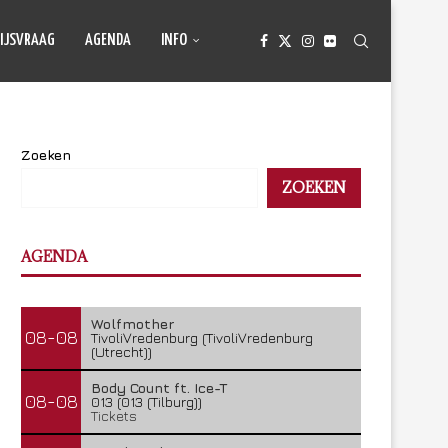
IJSVRAAG
AGENDA
INFO
Zoeken
ZOEKEN
AGENDA
Wolfmother
08-08
TivoliVredenburg (TivoliVredenburg
(Utrecht))
Body Count ft. Ice-T
08-08
013 (013 (Tilburg))
Tickets