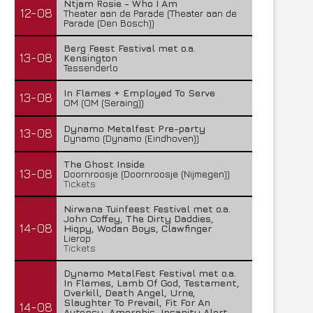
Ntjam Rosie - Who I Am
12-08
Theater aan de Parade (Theater aan de
Parade (Den Bosch))
Berg Feest Festival met o.a.
13-08
Kensington
Tessenderlo
In Flames + Employed To Serve
13-08
OM (OM (Seraing))
Dynamo Metalfest Pre-party
13-08
Dynamo (Dynamo (Eindhoven))
The Ghost Inside
13-08
Doornroosje (Doornroosje (Nijmegen))
Tickets
Nirwana Tuinfeest Festival met o.a.
John Coffey, The Dirty Daddies,
14-08
Hiqpy, Wodan Boys, Clawfinger
Lierop
Tickets
Dynamo MetalFest Festival met o.a.
In Flames, Lamb Of God, Testament,
Overkill, Death Angel, Urne,
Slaughter To Prevail, Fit For An
14-08
Autopsy, Amorphis, Insanity Alert,