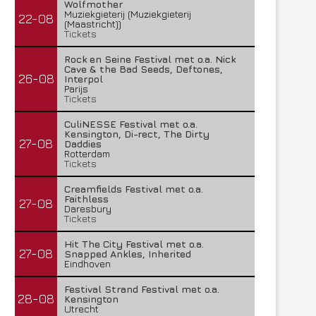
Wolfmother
Muziekgieterij (Muziekgieterij
22-08
(Maastricht))
Tickets
Rock en Seine Festival met o.a. Nick
Cave & the Bad Seeds, Deftones,
26-08
Interpol
Parijs
Tickets
CuliNESSE Festival met o.a.
Kensington, Di-rect, The Dirty
27-08
Daddies
Rotterdam
Tickets
Creamfields Festival met o.a.
Faithless
27-08
Daresbury
Tickets
Hit The City Festival met o.a.
27-08
Snapped Ankles, Inherited
Eindhoven
Festival Strand Festival met o.a.
28-08
Kensington
Utrecht