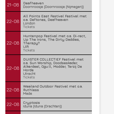
Deafheaven
21-08
Doornroosje (Doornroosje (Nijmegen))
All Points East Festival Festival met
o.a. Deftones, Deafheaven
22-08
London
Tickets
Huntenpop Festival met o.a. Di-rect,
Up The Irons, The Dirty Daddies,
22-08
Therapy?
Ulft
Tickets
DUISTER COLLECTIEF Festival met
o.a. Sun Worship, Doodseskader,
Alkerdeel, Ggu:ll, Modder, Terzij De
22-08
Horde
Utrecht
Tickets
Waailand Outdoor Festival met o.a.
22-08
Ruthless
Made
Cryptosis
22-08
Iduna (Iduna (Drachten))