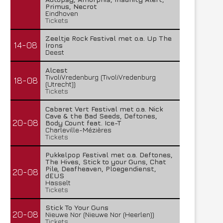
Primus, Necrot
Eindhoven
Tickets
Zeeltje Rock Festival met o.a. Up The
14-08
Irons
Deest
Alcest
TivoliVredenburg (TivoliVredenburg
18-08
(Utrecht))
Tickets
Cabaret Vert Festival met o.a. Nick
Cave & the Bad Seeds, Deftones,
20-08
Body Count feat. Ice-T
Charleville-Mézières
Tickets
Pukkelpop Festival met o.a. Deftones,
The Hives, Stick to your Guns, Chat
Pile, Deafheaven, Ploegendienst,
20-08
dEUS
Hasselt
Tickets
Stick To Your Guns
20-08
Nieuwe Nor (Nieuwe Nor (Heerlen))
Tickets