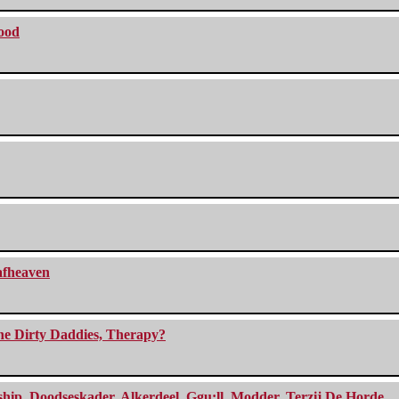
lood
eafheaven
The Dirty Daddies, Therapy?
, Doodseskader, Alkerdeel, Ggu:ll, Modder, Terzij De Horde