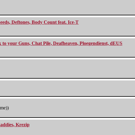
eeds, Deftones, Body Count feat. Ice-T
ck to your Guns, Chat Pile, Deafheaven, Ploegendienst, dEUS
tme))
addies, Krezip