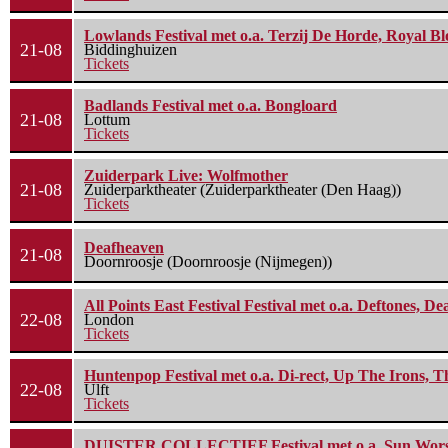
Lowlands Festival met o.a. Terzij De Horde, Royal B
21-08
Biddinghuizen
Tickets
Badlands Festival met o.a. Bongloard
21-08
Lottum
Tickets
Zuiderpark Live: Wolfmother
21-08
Zuiderparktheater (Zuiderparktheater (Den Haag))
Tickets
Deafheaven
21-08
Doornroosje (Doornroosje (Nijmegen))
All Points East Festival Festival met o.a. Deftones, D
22-08
London
Tickets
Huntenpop Festival met o.a. Di-rect, Up The Irons, 
22-08
Ulft
Tickets
DUISTER COLLECTIEF Festival met o.a. Sun Worship