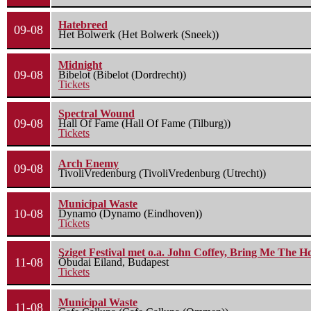
Hatebreed
09-08
Het Bolwerk (Het Bolwerk (Sneek))
Midnight
09-08
Bibelot (Bibelot (Dordrecht))
Tickets
Spectral Wound
09-08
Hall Of Fame (Hall Of Fame (Tilburg))
Tickets
Arch Enemy
09-08
TivoliVredenburg (TivoliVredenburg (Utrecht))
Municipal Waste
10-08
Dynamo (Dynamo (Eindhoven))
Tickets
Sziget Festival met o.a. John Coffey, Bring Me The H
11-08
Óbudai Eiland, Budapest
Tickets
Municipal Waste
11-08