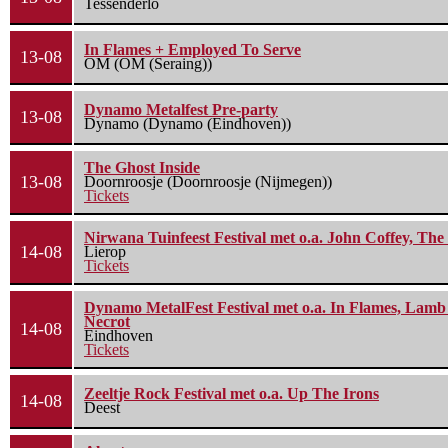
Tessenderlo
In Flames + Employed To Serve
13-08
OM (OM (Seraing))
Dynamo Metalfest Pre-party
13-08
Dynamo (Dynamo (Eindhoven))
The Ghost Inside
13-08
Doornroosje (Doornroosje (Nijmegen))
Tickets
Nirwana Tuinfeest Festival met o.a. John Coffey, Th
14-08
Lierop
Tickets
Dynamo MetalFest Festival met o.a. In Flames, Lamb O
Necrot
14-08
Eindhoven
Tickets
Zeeltje Rock Festival met o.a. Up The Irons
14-08
Deest