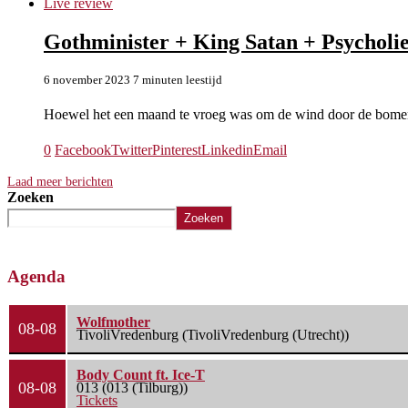
Live review
Gothminister + King Satan + Psycholie
6 november 2023
7 minuten leestijd
Hoewel het een maand te vroeg was om de wind door de bome
0
Facebook
Twitter
Pinterest
Linkedin
Email
Laad meer berichten
Zoeken
Zoeken
Agenda
Wolfmother
08-08
TivoliVredenburg (TivoliVredenburg (Utrecht))
Body Count ft. Ice-T
08-08
013 (013 (Tilburg))
Tickets