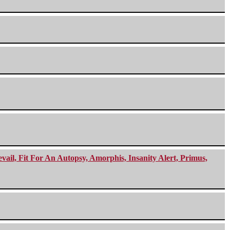
ail, Fit For An Autopsy, Amorphis, Insanity Alert, Primus,