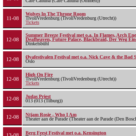
Cafe Calluna (Cafe Calluna (Ommen))
Wolves In The Throne Room
11-08
TivoliVredenburg (TivoliVredenburg (Utrecht))
Tickets
Summer Breeze Festival met o.a. In Flames, Arch Ene
12-08
Deafheaven, Future Palace, Blackbraid, Der Weg Eine
Dinkelsbühl
Øyafestivalen Festival met o.a. Nick Cave & the Bad 
12-08
Oslo
High On Fire
12-08
TivoliVredenburg (TivoliVredenburg (Utrecht))
Tickets
Judas Priest
12-08
013 (013 (Tilburg))
Ntjam Rosie - Who I Am
12-08
Theater aan de Parade (Theater aan de Parade (Den Bosc
Berg Feest Festival met o.a. Kensington
13-08