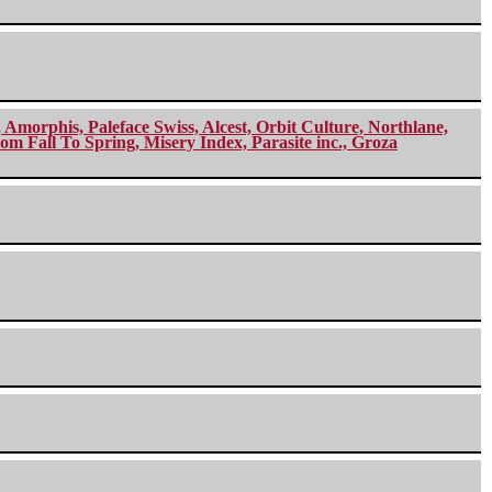
morphis, Paleface Swiss, Alcest, Orbit Culture, Northlane,
m Fall To Spring, Misery Index, Parasite inc., Groza