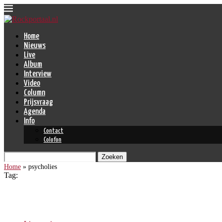
Home
Nieuws
Live
Album
Interview
Video
Column
Prijsvraag
Agenda
Info
Contact
Colofon
Zoeken
Home
»
psycholies
Tag:
psycholies