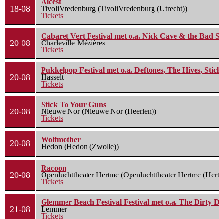
Alcest
18-08
TivoliVredenburg (TivoliVredenburg (Utrecht))
Tickets
Cabaret Vert Festival met o.a. Nick Cave & the Bad S
20-08
Charleville-Mézières
Tickets
Pukkelpop Festival met o.a. Deftones, The Hives, Sti
20-08
Hasselt
Tickets
Stick To Your Guns
20-08
Nieuwe Nor (Nieuwe Nor (Heerlen))
Tickets
Wolfmother
20-08
Hedon (Hedon (Zwolle))
Racoon
20-08
Openluchttheater Hertme (Openluchttheater Hertme (Her
Tickets
Glemmer Beach Festival Festival met o.a. The Dirty D
21-08
Lemmer
Tickets