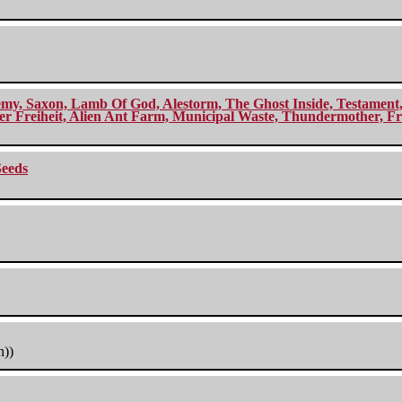
my, Saxon, Lamb Of God, Alestorm, The Ghost Inside, Testament, A
r Freiheit, Alien Ant Farm, Municipal Waste, Thundermother, Fro
Seeds
h))