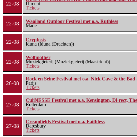
22-08
Utrecht
Tickets
Waailand Outdoor Festival met o.a. Ruthless
22-08
Made
Cryptosis
22-08
Iduna (Iduna (Drachten))
Wolfmother
22-08
Muziekgieterij (Muziekgieterij (Maastricht))
Tickets
Rock en Seine Festival met o.a. Nick Cave & the Bad 
26-08
Parijs
Tickets
CuliNESSE Festival met o.a. Kensington, Di-rect, Th
27-08
Rotterdam
Tickets
Creamfields Festival met o.a. Faithless
27-08
Daresbury
Tickets