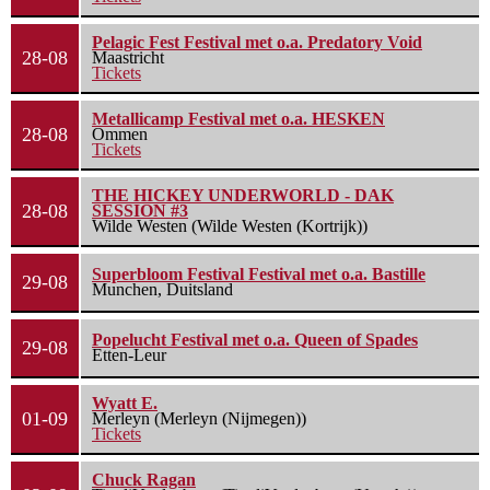
Pelagic Fest Festival met o.a. Predatory Void
28-08
Maastricht
Tickets
Metallicamp Festival met o.a. HESKEN
28-08
Ommen
Tickets
THE HICKEY UNDERWORLD - DAK
28-08
SESSION #3
Wilde Westen (Wilde Westen (Kortrijk))
Superbloom Festival Festival met o.a. Bastille
29-08
Munchen, Duitsland
Popelucht Festival met o.a. Queen of Spades
29-08
Etten-Leur
Wyatt E.
01-09
Merleyn (Merleyn (Nijmegen))
Tickets
Chuck Ragan