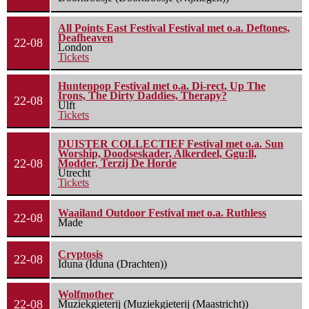
All Points East Festival Festival met o.a. Deftones,
Deafheaven
22-08
London
Tickets
Huntenpop Festival met o.a. Di-rect, Up The
Irons, The Dirty Daddies, Therapy?
22-08
Ulft
Tickets
DUISTER COLLECTIEF Festival met o.a. Sun
Worship, Doodseskader, Alkerdeel, Ggu:ll,
22-08
Modder, Terzij De Horde
Utrecht
Tickets
Waailand Outdoor Festival met o.a. Ruthless
22-08
Made
Cryptosis
22-08
Iduna (Iduna (Drachten))
Wolfmother
22-08
Muziekgieterij (Muziekgieterij (Maastricht))