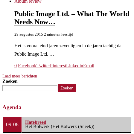
Album review
Public Image Ltd. – What The World
Needs Now…
29 augustus 2015
2 minuten leestijd
Het is vooral eind jaren zeventig en in de jaren tachtig dat
Public Image Ltd. …
0
Facebook
Twitter
Pinterest
Linkedin
Email
Laad meer berichten
Zoeken
Zoeken
Agenda
Hatebreed
09-08
Het Bolwerk (Het Bolwerk (Sneek))