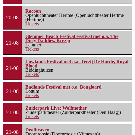
Racoon
Openluchttheater Hertme (Openluchttheater Hertme
20-08
(Hertme))
Tickets
Glemmer Beach Festival Festival met o.a. The
Dirty Daddies, Krezip
21-08
Lemmer
Tickets
Lowlands Festival met o.a. Terzij De Horde, Royal
Blood
21-08
Biddinghuizen
Tickets
Badlands Festival met o.a. Bongloard
21-08
Lottum
Tickets
Zuiderpark Live: Wolfmother
21-08
Zuiderparktheater (Zuiderparktheater (Den Haag))
Tickets
Deafheaven
21-08
Doornroosje (Doornroosje (Nijmegen))