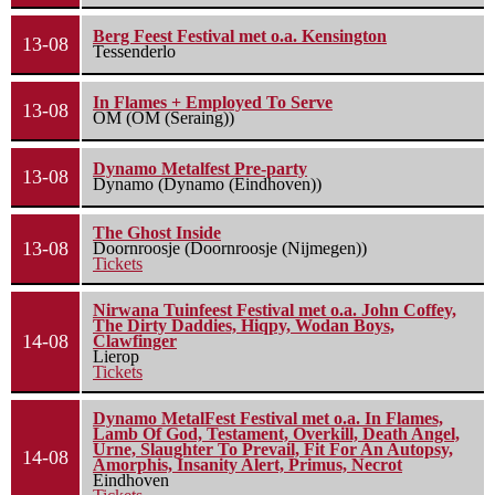
Berg Feest Festival met o.a. Kensington
13-08
Tessenderlo
In Flames + Employed To Serve
13-08
OM (OM (Seraing))
Dynamo Metalfest Pre-party
13-08
Dynamo (Dynamo (Eindhoven))
The Ghost Inside
13-08
Doornroosje (Doornroosje (Nijmegen))
Tickets
Nirwana Tuinfeest Festival met o.a. John Coffey,
The Dirty Daddies, Hiqpy, Wodan Boys,
14-08
Clawfinger
Lierop
Tickets
Dynamo MetalFest Festival met o.a. In Flames,
Lamb Of God, Testament, Overkill, Death Angel,
Urne, Slaughter To Prevail, Fit For An Autopsy,
14-08
Amorphis, Insanity Alert, Primus, Necrot
Eindhoven