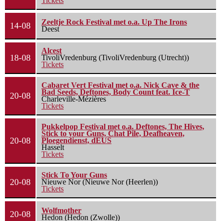
Tickets
Zeeltje Rock Festival met o.a. Up The Irons
14-08
Deest
Alcest
18-08
TivoliVredenburg (TivoliVredenburg (Utrecht))
Tickets
Cabaret Vert Festival met o.a. Nick Cave & the
Bad Seeds, Deftones, Body Count feat. Ice-T
20-08
Charleville-Mézières
Tickets
Pukkelpop Festival met o.a. Deftones, The Hives,
Stick to your Guns, Chat Pile, Deafheaven,
20-08
Ploegendienst, dEUS
Hasselt
Tickets
Stick To Your Guns
20-08
Nieuwe Nor (Nieuwe Nor (Heerlen))
Tickets
Wolfmother
20-08
Hedon (Hedon (Zwolle))