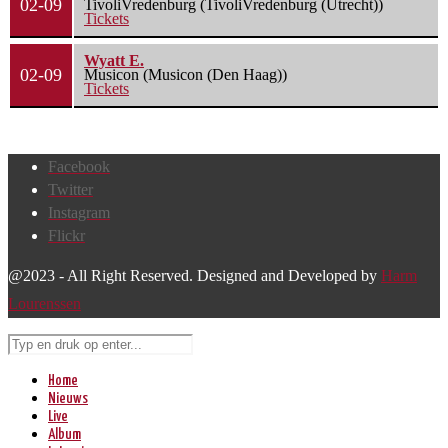
02-09
TivoliVredenburg (TivoliVredenburg (Utrecht))
Tickets
Wyatt E.
02-09
Musicon (Musicon (Den Haag))
Tickets
Facebook
Twitter
Instagram
Flickr
@2023 - All Right Reserved. Designed and Developed by
Harm
Lourenssen
Home
Nieuws
Live
Album