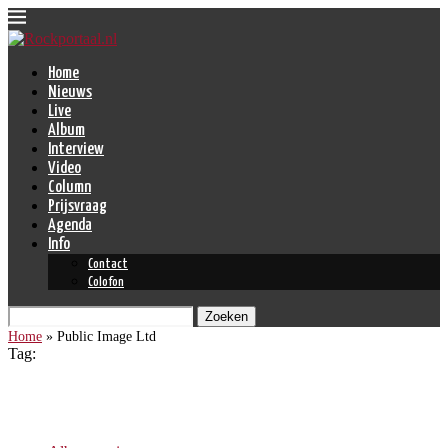
Home
Nieuws
Live
Album
Interview
Video
Column
Prijsvraag
Agenda
Info
Contact
Colofon
Zoeken
Home
»
Public Image Ltd
Tag:
Public Image Ltd