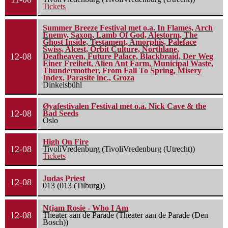
Tickets
Summer Breeze Festival met o.a. In Flames, Arch
Enemy, Saxon, Lamb Of God, Alestorm, The
Ghost Inside, Testament, Amorphis, Paleface
Swiss, Alcest, Orbit Culture, Northlane,
12-08
Deafheaven, Future Palace, Blackbraid, Der Weg
Einer Freiheit, Alien Ant Farm, Municipal Waste,
Thundermother, From Fall To Spring, Misery
Index, Parasite inc., Groza
Dinkelsbühl
Øyafestivalen Festival met o.a. Nick Cave & the
12-08
Bad Seeds
Oslo
High On Fire
12-08
TivoliVredenburg (TivoliVredenburg (Utrecht))
Tickets
Judas Priest
12-08
013 (013 (Tilburg))
Ntjam Rosie - Who I Am
12-08
Theater aan de Parade (Theater aan de Parade (Den
Bosch))