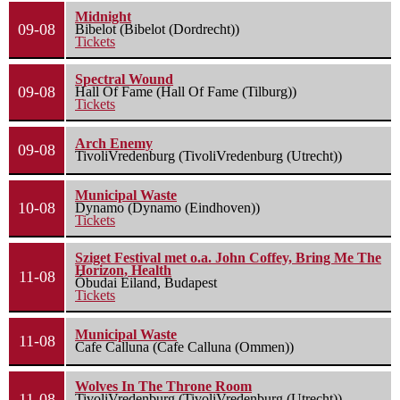
Midnight
09-08
Bibelot (Bibelot (Dordrecht))
Tickets
Spectral Wound
09-08
Hall Of Fame (Hall Of Fame (Tilburg))
Tickets
Arch Enemy
09-08
TivoliVredenburg (TivoliVredenburg (Utrecht))
Municipal Waste
10-08
Dynamo (Dynamo (Eindhoven))
Tickets
Sziget Festival met o.a. John Coffey, Bring Me The
Horizon, Health
11-08
Óbudai Eiland, Budapest
Tickets
Municipal Waste
11-08
Cafe Calluna (Cafe Calluna (Ommen))
Wolves In The Throne Room
11-08
TivoliVredenburg (TivoliVredenburg (Utrecht))