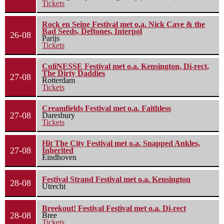
Tickets
Rock en Seine Festival met o.a. Nick Cave & the
Bad Seeds, Deftones, Interpol
26-08
Parijs
Tickets
CuliNESSE Festival met o.a. Kensington, Di-rect,
The Dirty Daddies
27-08
Rotterdam
Tickets
Creamfields Festival met o.a. Faithless
27-08
Daresbury
Tickets
Hit The City Festival met o.a. Snapped Ankles,
27-08
Inherited
Eindhoven
Festival Strand Festival met o.a. Kensington
28-08
Utrecht
Breekout! Festival Festival met o.a. Di-rect
28-08
Bree
Tickets