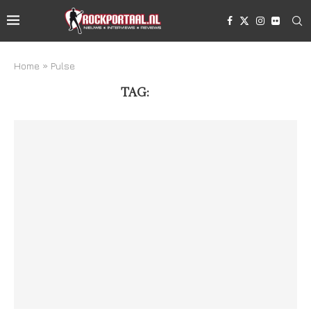
Home
»
Pulse
TAG:
PULSE