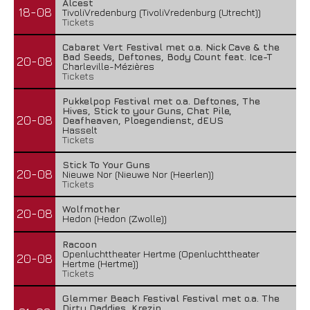
Alcest
18-08
TivoliVredenburg (TivoliVredenburg (Utrecht))
Tickets
Cabaret Vert Festival met o.a. Nick Cave & the
Bad Seeds, Deftones, Body Count feat. Ice-T
20-08
Charleville-Mézières
Tickets
Pukkelpop Festival met o.a. Deftones, The
Hives, Stick to your Guns, Chat Pile,
20-08
Deafheaven, Ploegendienst, dEUS
Hasselt
Tickets
Stick To Your Guns
20-08
Nieuwe Nor (Nieuwe Nor (Heerlen))
Tickets
Wolfmother
20-08
Hedon (Hedon (Zwolle))
Racoon
Openluchttheater Hertme (Openluchttheater
20-08
Hertme (Hertme))
Tickets
Glemmer Beach Festival Festival met o.a. The
Dirty Daddies, Krezip