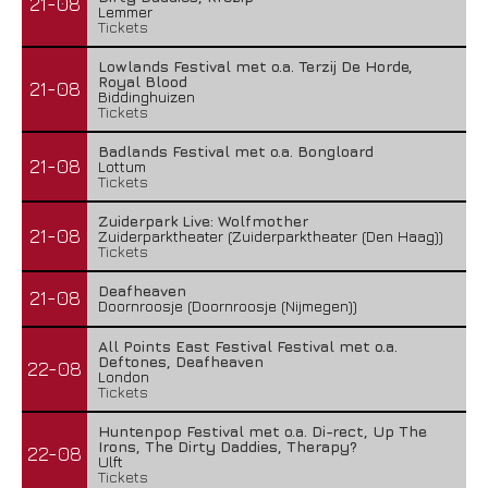
21-08
Lemmer
Tickets
Lowlands Festival met o.a. Terzij De Horde,
Royal Blood
21-08
Biddinghuizen
Tickets
Badlands Festival met o.a. Bongloard
21-08
Lottum
Tickets
Zuiderpark Live: Wolfmother
21-08
Zuiderparktheater (Zuiderparktheater (Den Haag))
Tickets
Deafheaven
21-08
Doornroosje (Doornroosje (Nijmegen))
All Points East Festival Festival met o.a.
Deftones, Deafheaven
22-08
London
Tickets
Huntenpop Festival met o.a. Di-rect, Up The
Irons, The Dirty Daddies, Therapy?
22-08
Ulft
Tickets