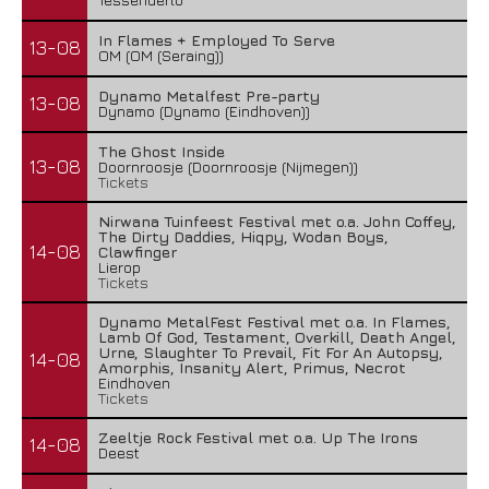
In Flames + Employed To Serve
13-08
OM (OM (Seraing))
Dynamo Metalfest Pre-party
13-08
Dynamo (Dynamo (Eindhoven))
The Ghost Inside
13-08
Doornroosje (Doornroosje (Nijmegen))
Tickets
Nirwana Tuinfeest Festival met o.a. John Coffey,
The Dirty Daddies, Hiqpy, Wodan Boys,
14-08
Clawfinger
Lierop
Tickets
Dynamo MetalFest Festival met o.a. In Flames,
Lamb Of God, Testament, Overkill, Death Angel,
Urne, Slaughter To Prevail, Fit For An Autopsy,
14-08
Amorphis, Insanity Alert, Primus, Necrot
Eindhoven
Tickets
Zeeltje Rock Festival met o.a. Up The Irons
14-08
Deest