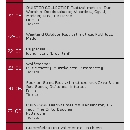
DUISTER COLLECTIEF Festival met o.a. Sun
Worship, Doodseskader, Alkerdeel, Ggu:ll,
22-08
Modder, Terzij De Horde
Utrecht
Tickets
Waailand Outdoor Festival met o.a. Ruthless
22-08
Made
Cryptosis
22-08
Iduna (Iduna (Drachten))
Wolfmother
22-08
Muziekgieterij (Muziekgieterij (Maastricht))
Tickets
Rock en Seine Festival met o.a. Nick Cave & the
Bad Seeds, Deftones, Interpol
26-08
Parijs
Tickets
CuliNESSE Festival met o.a. Kensington, Di-
rect, The Dirty Daddies
27-08
Rotterdam
Tickets
Creamfields Festival met o.a. Faithless