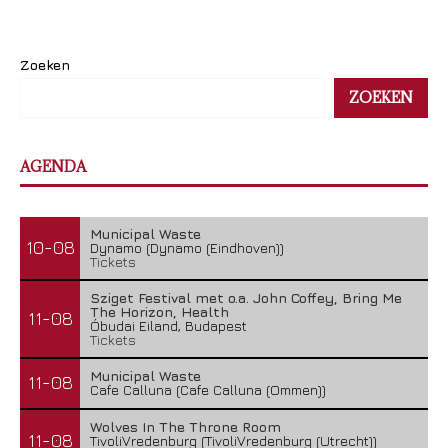
Zoeken
ZOEKEN
AGENDA
Municipal Waste
10-08
Dynamo (Dynamo (Eindhoven))
Tickets
Sziget Festival met o.a. John Coffey, Bring Me
The Horizon, Health
11-08
Óbudai Eiland, Budapest
Tickets
Municipal Waste
11-08
Cafe Calluna (Cafe Calluna (Ommen))
Wolves In The Throne Room
11-08
TivoliVredenburg (TivoliVredenburg (Utrecht))