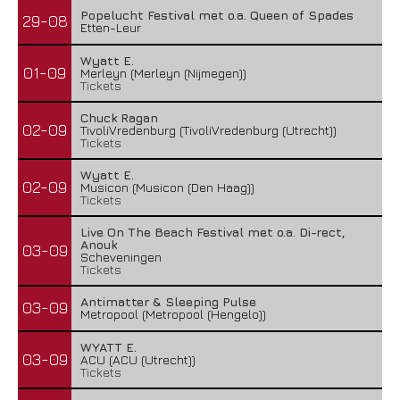
Popelucht Festival met o.a. Queen of Spades
29-08
Etten-Leur
Wyatt E.
01-09
Merleyn (Merleyn (Nijmegen))
Tickets
Chuck Ragan
02-09
TivoliVredenburg (TivoliVredenburg (Utrecht))
Tickets
Wyatt E.
02-09
Musicon (Musicon (Den Haag))
Tickets
Live On The Beach Festival met o.a. Di-rect,
Anouk
03-09
Scheveningen
Tickets
Antimatter & Sleeping Pulse
03-09
Metropool (Metropool (Hengelo))
WYATT E.
03-09
ACU (ACU (Utrecht))
Tickets