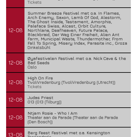
Tickets
Summer Breeze Festival met o.a. In Flames,
Arch Enemy, Saxon, Lamb Of God, Alestorm,
The Ghost Inside, Testament, Amorphis,
Paleface Swiss, Alcest, Orbit Culture,
12-08
Northlane, Deafheaven, Future Palace,
Blackbraid, Der Weg Einer Freiheit, Alien Ant
Farm, Municipal Waste, Thundermother, From
Fall To Spring, Misery Index, Parasite inc., Groza
Dinkelsbühl
Øyafestivalen Festival met o.a. Nick Cave & the
12-08
Bad Seeds
Oslo
High On Fire
12-08
TivoliVredenburg (TivoliVredenburg (Utrecht))
Tickets
Judas Priest
12-08
013 (013 (Tilburg))
Ntjam Rosie - Who I Am
12-08
Theater aan de Parade (Theater aan de Parade
(Den Bosch))
Berg Feest Festival met o.a. Kensington
13-08
Tessenderlo