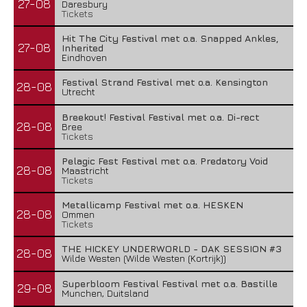
27-08
Daresbury
Tickets
Hit The City Festival met o.a. Snapped Ankles,
27-08
Inherited
Eindhoven
Festival Strand Festival met o.a. Kensington
28-08
Utrecht
Breekout! Festival Festival met o.a. Di-rect
28-08
Bree
Tickets
Pelagic Fest Festival met o.a. Predatory Void
28-08
Maastricht
Tickets
Metallicamp Festival met o.a. HESKEN
28-08
Ommen
Tickets
THE HICKEY UNDERWORLD - DAK SESSION #3
28-08
Wilde Westen (Wilde Westen (Kortrijk))
Superbloom Festival Festival met o.a. Bastille
29-08
Munchen, Duitsland