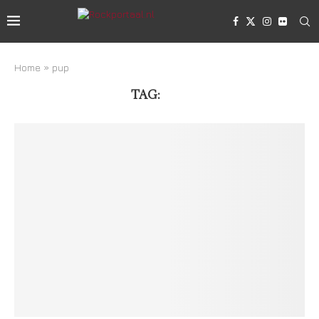
Home
»
pup
TAG:
PUP