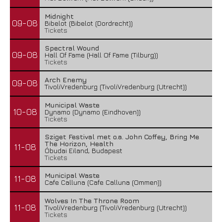
Midnight
09-08
Bibelot (Bibelot (Dordrecht))
Tickets
Spectral Wound
09-08
Hall Of Fame (Hall Of Fame (Tilburg))
Tickets
Arch Enemy
09-08
TivoliVredenburg (TivoliVredenburg (Utrecht))
Municipal Waste
10-08
Dynamo (Dynamo (Eindhoven))
Tickets
Sziget Festival met o.a. John Coffey, Bring Me
The Horizon, Health
11-08
Óbudai Eiland, Budapest
Tickets
Municipal Waste
11-08
Cafe Calluna (Cafe Calluna (Ommen))
Wolves In The Throne Room
11-08
TivoliVredenburg (TivoliVredenburg (Utrecht))
Tickets