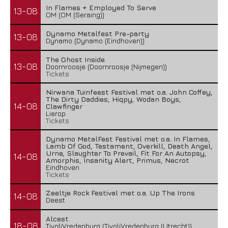
In Flames + Employed To Serve
13-08
OM (OM (Seraing))
Dynamo Metalfest Pre-party
13-08
Dynamo (Dynamo (Eindhoven))
The Ghost Inside
13-08
Doornroosje (Doornroosje (Nijmegen))
Tickets
Nirwana Tuinfeest Festival met o.a. John Coffey,
The Dirty Daddies, Hiqpy, Wodan Boys,
14-08
Clawfinger
Lierop
Tickets
Dynamo MetalFest Festival met o.a. In Flames,
Lamb Of God, Testament, Overkill, Death Angel,
Urne, Slaughter To Prevail, Fit For An Autopsy,
14-08
Amorphis, Insanity Alert, Primus, Necrot
Eindhoven
Tickets
Zeeltje Rock Festival met o.a. Up The Irons
14-08
Deest
Alcest
18-08
TivoliVredenburg (TivoliVredenburg (Utrecht))