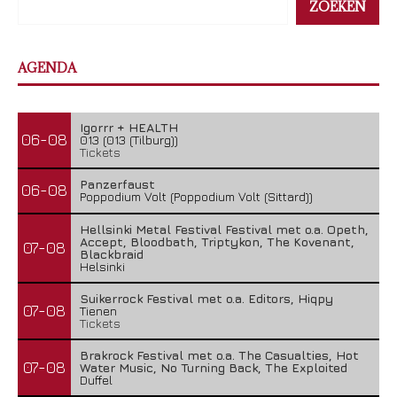
ZOEKEN
AGENDA
Igorrr + HEALTH
06-08
013 (013 (Tilburg))
Tickets
Panzerfaust
06-08
Poppodium Volt (Poppodium Volt (Sittard))
Hellsinki Metal Festival Festival met o.a. Opeth,
Accept, Bloodbath, Triptykon, The Kovenant,
07-08
Blackbraid
Helsinki
Suikerrock Festival met o.a. Editors, Hiqpy
07-08
Tienen
Tickets
Brakrock Festival met o.a. The Casualties, Hot
07-08
Water Music, No Turning Back, The Exploited
Duffel