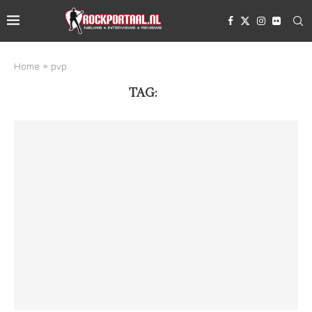
Home
»
pvp
TAG:
PVP