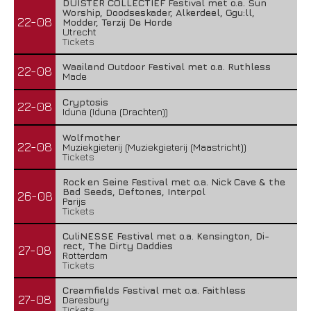
DUISTER COLLECTIEF Festival met o.a. Sun
Worship, Doodseskader, Alkerdeel, Ggu:ll,
22-08
Modder, Terzij De Horde
Utrecht
Tickets
Waailand Outdoor Festival met o.a. Ruthless
22-08
Made
Cryptosis
22-08
Iduna (Iduna (Drachten))
Wolfmother
22-08
Muziekgieterij (Muziekgieterij (Maastricht))
Tickets
Rock en Seine Festival met o.a. Nick Cave & the
Bad Seeds, Deftones, Interpol
26-08
Parijs
Tickets
CuliNESSE Festival met o.a. Kensington, Di-
rect, The Dirty Daddies
27-08
Rotterdam
Tickets
Creamfields Festival met o.a. Faithless
27-08
Daresbury
Tickets