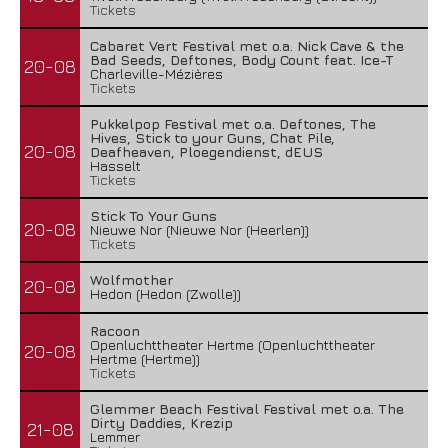
Tickets
Cabaret Vert Festival met o.a. Nick Cave & the
Bad Seeds, Deftones, Body Count feat. Ice-T
20-08
Charleville-Mézières
Tickets
Pukkelpop Festival met o.a. Deftones, The
Hives, Stick to your Guns, Chat Pile,
20-08
Deafheaven, Ploegendienst, dEUS
Hasselt
Tickets
Stick To Your Guns
20-08
Nieuwe Nor (Nieuwe Nor (Heerlen))
Tickets
Wolfmother
20-08
Hedon (Hedon (Zwolle))
Racoon
Openluchttheater Hertme (Openluchttheater
20-08
Hertme (Hertme))
Tickets
Glemmer Beach Festival Festival met o.a. The
Dirty Daddies, Krezip
21-08
Lemmer