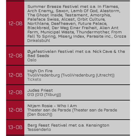
Summer Breeze Festival met o.a. In Flames,
Arch Enemy, Saxon, Lamb Of God, Alestorm,
The Ghost Inside, Testament, Amorphis,
Paleface Swiss, Alcest, Orbit Culture,
12-08
Northlane, Deafheaven, Future Palace,
Blackbraid, Der Weg Einer Freiheit, Alien Ant
Farm, Municipal Waste, Thundermother, From
Fall To Spring, Misery Index, Parasite inc., Groza
Dinkelsbühl
Øyafestivalen Festival met o.a. Nick Cave & the
12-08
Bad Seeds
Oslo
High On Fire
12-08
TivoliVredenburg (TivoliVredenburg (Utrecht))
Tickets
Judas Priest
12-08
013 (013 (Tilburg))
Ntjam Rosie - Who I Am
12-08
Theater aan de Parade (Theater aan de Parade
(Den Bosch))
Berg Feest Festival met o.a. Kensington
13-08
Tessenderlo