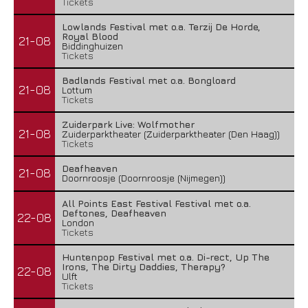
Tickets
Lowlands Festival met o.a. Terzij De Horde,
Royal Blood
21-08
Biddinghuizen
Tickets
Badlands Festival met o.a. Bongloard
21-08
Lottum
Tickets
Zuiderpark Live: Wolfmother
21-08
Zuiderparktheater (Zuiderparktheater (Den Haag))
Tickets
Deafheaven
21-08
Doornroosje (Doornroosje (Nijmegen))
All Points East Festival Festival met o.a.
Deftones, Deafheaven
22-08
London
Tickets
Huntenpop Festival met o.a. Di-rect, Up The
Irons, The Dirty Daddies, Therapy?
22-08
Ulft
Tickets