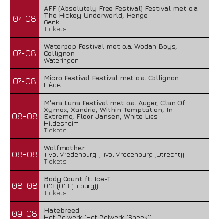
AFF (Absolutely Free Festival) Festival met o.a.
The Hickey Underworld, Henge
07-08
Genk
Tickets
Waterpop Festival met o.a. Wodan Boys,
07-08
Collignon
Wateringen
Micro Festival Festival met o.a. Collignon
07-08
Liège
M'era Luna Festival met o.a. Auger, Clan Of
Xymox, Xandria, Within Temptation, In
08-08
Extremo, Floor Jansen, White Lies
Hildesheim
Tickets
Wolfmother
08-08
TivoliVredenburg (TivoliVredenburg (Utrecht))
Tickets
Body Count ft. Ice-T
08-08
013 (013 (Tilburg))
Tickets
Hatebreed
09-08
Het Bolwerk (Het Bolwerk (Sneek))