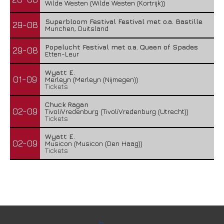
Wilde Westen (Wilde Westen (Kortrijk))
Superbloom Festival Festival met o.a. Bastille
29-08
Munchen, Duitsland
Popelucht Festival met o.a. Queen of Spades
29-08
Etten-Leur
Wyatt E.
01-09
Merleyn (Merleyn (Nijmegen))
Tickets
Chuck Ragan
02-09
TivoliVredenburg (TivoliVredenburg (Utrecht))
Tickets
Wyatt E.
02-09
Musicon (Musicon (Den Haag))
Tickets