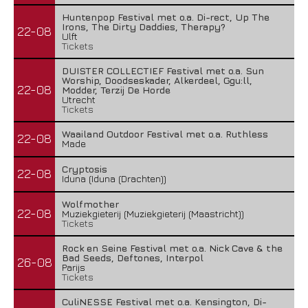
Huntenpop Festival met o.a. Di-rect, Up The
Irons, The Dirty Daddies, Therapy?
22-08
Ulft
Tickets
DUISTER COLLECTIEF Festival met o.a. Sun
Worship, Doodseskader, Alkerdeel, Ggu:ll,
22-08
Modder, Terzij De Horde
Utrecht
Tickets
Waailand Outdoor Festival met o.a. Ruthless
22-08
Made
Cryptosis
22-08
Iduna (Iduna (Drachten))
Wolfmother
22-08
Muziekgieterij (Muziekgieterij (Maastricht))
Tickets
Rock en Seine Festival met o.a. Nick Cave & the
Bad Seeds, Deftones, Interpol
26-08
Parijs
Tickets
CuliNESSE Festival met o.a. Kensington, Di-