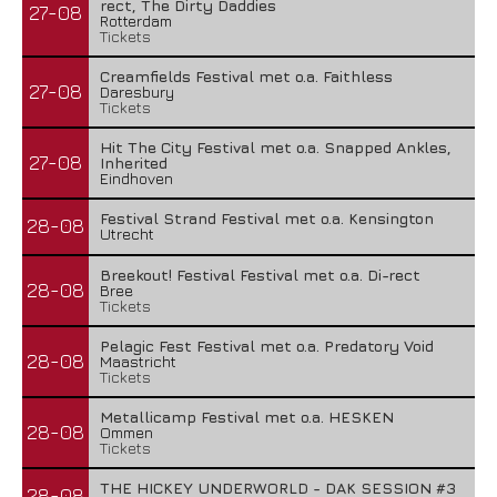
rect, The Dirty Daddies
27-08
Rotterdam
Tickets
Creamfields Festival met o.a. Faithless
27-08
Daresbury
Tickets
Hit The City Festival met o.a. Snapped Ankles,
27-08
Inherited
Eindhoven
Festival Strand Festival met o.a. Kensington
28-08
Utrecht
Breekout! Festival Festival met o.a. Di-rect
28-08
Bree
Tickets
Pelagic Fest Festival met o.a. Predatory Void
28-08
Maastricht
Tickets
Metallicamp Festival met o.a. HESKEN
28-08
Ommen
Tickets
THE HICKEY UNDERWORLD - DAK SESSION #3
28-08