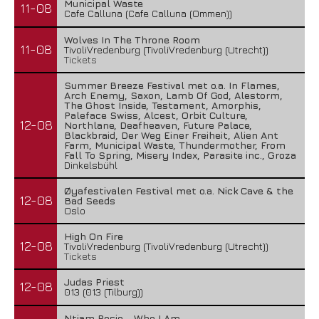
Municipal Waste
11-08
Cafe Calluna (Cafe Calluna (Ommen))
Wolves In The Throne Room
11-08
TivoliVredenburg (TivoliVredenburg (Utrecht))
Tickets
Summer Breeze Festival met o.a. In Flames,
Arch Enemy, Saxon, Lamb Of God, Alestorm,
The Ghost Inside, Testament, Amorphis,
Paleface Swiss, Alcest, Orbit Culture,
12-08
Northlane, Deafheaven, Future Palace,
Blackbraid, Der Weg Einer Freiheit, Alien Ant
Farm, Municipal Waste, Thundermother, From
Fall To Spring, Misery Index, Parasite inc., Groza
Dinkelsbühl
Øyafestivalen Festival met o.a. Nick Cave & the
12-08
Bad Seeds
Oslo
High On Fire
12-08
TivoliVredenburg (TivoliVredenburg (Utrecht))
Tickets
Judas Priest
12-08
013 (013 (Tilburg))
Ntjam Rosie - Who I Am