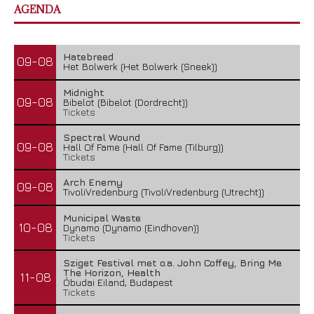
AGENDA
Hatebreed
09-08
Het Bolwerk (Het Bolwerk (Sneek))
Midnight
09-08
Bibelot (Bibelot (Dordrecht))
Tickets
Spectral Wound
09-08
Hall Of Fame (Hall Of Fame (Tilburg))
Tickets
Arch Enemy
09-08
TivoliVredenburg (TivoliVredenburg (Utrecht))
Municipal Waste
10-08
Dynamo (Dynamo (Eindhoven))
Tickets
Sziget Festival met o.a. John Coffey, Bring Me
The Horizon, Health
11-08
Óbudai Eiland, Budapest
Tickets