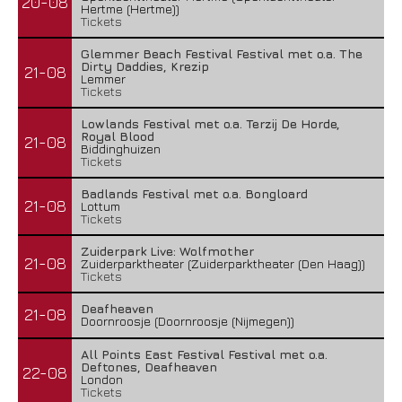
20-08
Hertme (Hertme))
Tickets
Glemmer Beach Festival Festival met o.a. The
Dirty Daddies, Krezip
21-08
Lemmer
Tickets
Lowlands Festival met o.a. Terzij De Horde,
Royal Blood
21-08
Biddinghuizen
Tickets
Badlands Festival met o.a. Bongloard
21-08
Lottum
Tickets
Zuiderpark Live: Wolfmother
21-08
Zuiderparktheater (Zuiderparktheater (Den Haag))
Tickets
Deafheaven
21-08
Doornroosje (Doornroosje (Nijmegen))
All Points East Festival Festival met o.a.
Deftones, Deafheaven
22-08
London
Tickets