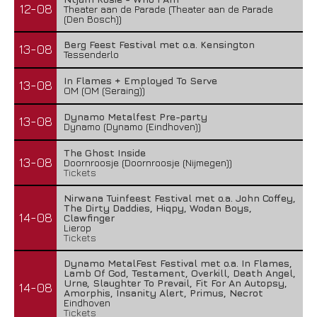
12-08
Theater aan de Parade (Theater aan de Parade
(Den Bosch))
Berg Feest Festival met o.a. Kensington
13-08
Tessenderlo
In Flames + Employed To Serve
13-08
OM (OM (Seraing))
Dynamo Metalfest Pre-party
13-08
Dynamo (Dynamo (Eindhoven))
The Ghost Inside
13-08
Doornroosje (Doornroosje (Nijmegen))
Tickets
Nirwana Tuinfeest Festival met o.a. John Coffey,
The Dirty Daddies, Hiqpy, Wodan Boys,
14-08
Clawfinger
Lierop
Tickets
Dynamo MetalFest Festival met o.a. In Flames,
Lamb Of God, Testament, Overkill, Death Angel,
Urne, Slaughter To Prevail, Fit For An Autopsy,
14-08
Amorphis, Insanity Alert, Primus, Necrot
Eindhoven
Tickets