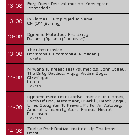
Berg Feest Festival met o.a. Kensington
13-08
Tessenderlo
In Flames + Employed To Serve
13-08
OM (OM (Seraing))
Dynamo Metalfest Pre-party
13-08
Dynamo (Dynamo (Eindhoven))
The Ghost Inside
13-08
Doornroosje (Doornroosje (Nijmegen))
Tickets
Nirwana Tuinfeest Festival met o.a. John Coffey,
The Dirty Daddies, Hiqpy, Wodan Boys,
14-08
Clawfinger
Lierop
Tickets
Dynamo MetalFest Festival met o.a. In Flames,
Lamb Of God, Testament, Overkill, Death Angel,
Urne, Slaughter To Prevail, Fit For An Autopsy,
14-08
Amorphis, Insanity Alert, Primus, Necrot
Eindhoven
Tickets
Zeeltje Rock Festival met o.a. Up The Irons
14-08
Deest