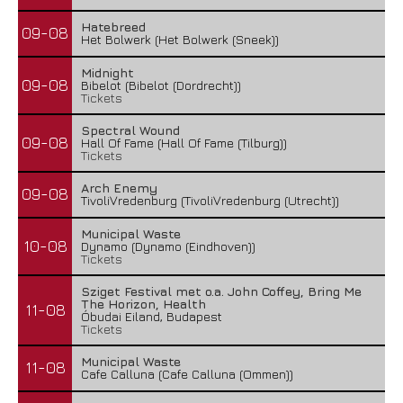
Hatebreed
09-08
Het Bolwerk (Het Bolwerk (Sneek))
Midnight
09-08
Bibelot (Bibelot (Dordrecht))
Tickets
Spectral Wound
09-08
Hall Of Fame (Hall Of Fame (Tilburg))
Tickets
Arch Enemy
09-08
TivoliVredenburg (TivoliVredenburg (Utrecht))
Municipal Waste
10-08
Dynamo (Dynamo (Eindhoven))
Tickets
Sziget Festival met o.a. John Coffey, Bring Me
The Horizon, Health
11-08
Óbudai Eiland, Budapest
Tickets
Municipal Waste
11-08
Cafe Calluna (Cafe Calluna (Ommen))