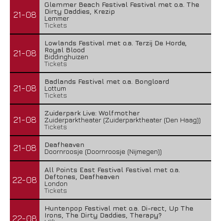
Glemmer Beach Festival Festival met o.a. The
Dirty Daddies, Krezip
21-08
Lemmer
Tickets
Lowlands Festival met o.a. Terzij De Horde,
Royal Blood
21-08
Biddinghuizen
Tickets
Badlands Festival met o.a. Bongloard
21-08
Lottum
Tickets
Zuiderpark Live: Wolfmother
21-08
Zuiderparktheater (Zuiderparktheater (Den Haag))
Tickets
Deafheaven
21-08
Doornroosje (Doornroosje (Nijmegen))
All Points East Festival Festival met o.a.
Deftones, Deafheaven
22-08
London
Tickets
Huntenpop Festival met o.a. Di-rect, Up The
Irons, The Dirty Daddies, Therapy?
22-08