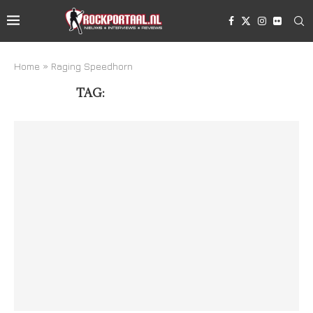
Home
»
Raging Speedhorn
TAG:
RAGING SPEEDHORN