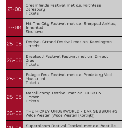
Creamfields Festival met o.a. Faithless
27-08
Daresbury
Tickets
Hit The City Festival met o.a. Snapped Ankles,
27-08
Inherited
Eindhoven
Festival Strand Festival met o.a. Kensington
28-08
Utrecht
Breekout! Festival Festival met o.a. Di-rect
28-08
Bree
Tickets
Pelagic Fest Festival met o.a. Predatory Void
28-08
Maastricht
Tickets
Metallicamp Festival met o.a. HESKEN
28-08
Ommen
Tickets
THE HICKEY UNDERWORLD - DAK SESSION #3
28-08
Wilde Westen (Wilde Westen (Kortrijk))
Superbloom Festival Festival met o.a. Bastille
29-08