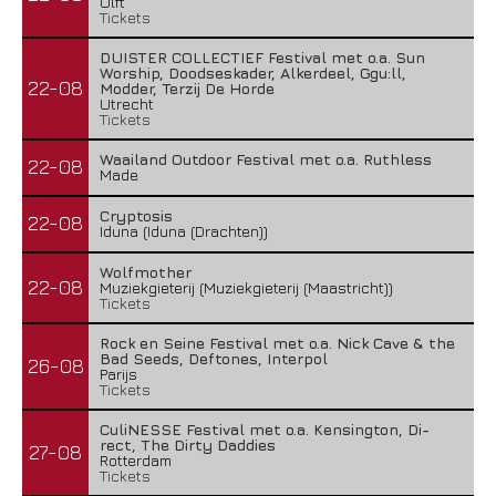
Ulft
Tickets
DUISTER COLLECTIEF Festival met o.a. Sun
Worship, Doodseskader, Alkerdeel, Ggu:ll,
22-08
Modder, Terzij De Horde
Utrecht
Tickets
Waailand Outdoor Festival met o.a. Ruthless
22-08
Made
Cryptosis
22-08
Iduna (Iduna (Drachten))
Wolfmother
22-08
Muziekgieterij (Muziekgieterij (Maastricht))
Tickets
Rock en Seine Festival met o.a. Nick Cave & the
Bad Seeds, Deftones, Interpol
26-08
Parijs
Tickets
CuliNESSE Festival met o.a. Kensington, Di-
rect, The Dirty Daddies
27-08
Rotterdam
Tickets