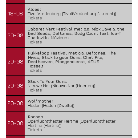
Alcest
18-08
TivoliVredenburg (TivoliVredenburg (Utrecht))
Tickets
Cabaret Vert Festival met o.a. Nick Cave & the
Bad Seeds, Deftones, Body Count feat. Ice-T
20-08
Charleville-Mézières
Tickets
Pukkelpop Festival met o.a. Deftones, The
Hives, Stick to your Guns, Chat Pile,
20-08
Deafheaven, Ploegendienst, dEUS
Hasselt
Tickets
Stick To Your Guns
20-08
Nieuwe Nor (Nieuwe Nor (Heerlen))
Tickets
Wolfmother
20-08
Hedon (Hedon (Zwolle))
Racoon
Openluchttheater Hertme (Openluchttheater
20-08
Hertme (Hertme))
Tickets