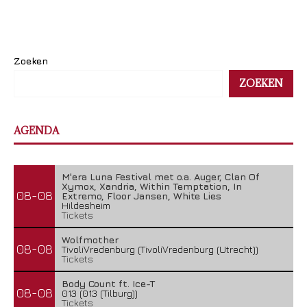
Zoeken
ZOEKEN
AGENDA
M'era Luna Festival met o.a. Auger, Clan Of
Xymox, Xandria, Within Temptation, In
08-08
Extremo, Floor Jansen, White Lies
Hildesheim
Tickets
Wolfmother
08-08
TivoliVredenburg (TivoliVredenburg (Utrecht))
Tickets
Body Count ft. Ice-T
08-08
013 (013 (Tilburg))
Tickets