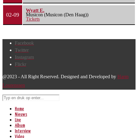
Wyatt E.
02-09
Musicon (Musicon (Den Haag))
Tickets
Facebook
Twitter
Instagram
Flickr
@2023 - All Right Reserved. Designed and Developed by
Harm
Lourenssen
Home
Nieuws
Live
Album
Interview
Video