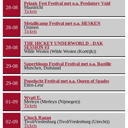
Pelagic Fest Festival met o.a. Predatory Void
28-08
Maastricht
Tickets
Metallicamp Festival met o.a. HESKEN
28-08
Ommen
Tickets
THE HICKEY UNDERWORLD - DAK
28-08
SESSION #3
Wilde Westen (Wilde Westen (Kortrijk))
Superbloom Festival Festival met o.a. Bastille
29-08
Munchen, Duitsland
Popelucht Festival met o.a. Queen of Spades
29-08
Etten-Leur
Wyatt E.
01-09
Merleyn (Merleyn (Nijmegen))
Tickets
Chuck Ragan
02-09
TivoliVredenburg (TivoliVredenburg (Utrecht))
Tickets