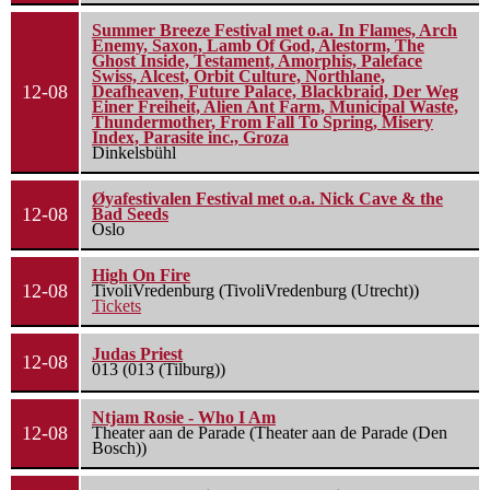
Summer Breeze Festival met o.a. In Flames, Arch
Enemy, Saxon, Lamb Of God, Alestorm, The
Ghost Inside, Testament, Amorphis, Paleface
Swiss, Alcest, Orbit Culture, Northlane,
12-08
Deafheaven, Future Palace, Blackbraid, Der Weg
Einer Freiheit, Alien Ant Farm, Municipal Waste,
Thundermother, From Fall To Spring, Misery
Index, Parasite inc., Groza
Dinkelsbühl
Øyafestivalen Festival met o.a. Nick Cave & the
12-08
Bad Seeds
Oslo
High On Fire
12-08
TivoliVredenburg (TivoliVredenburg (Utrecht))
Tickets
Judas Priest
12-08
013 (013 (Tilburg))
Ntjam Rosie - Who I Am
12-08
Theater aan de Parade (Theater aan de Parade (Den
Bosch))