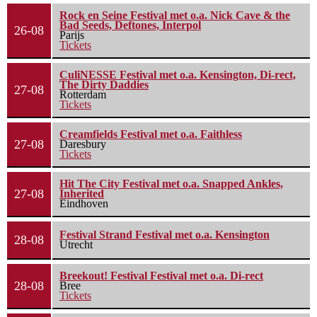
Rock en Seine Festival met o.a. Nick Cave & the
Bad Seeds, Deftones, Interpol
26-08
Parijs
Tickets
CuliNESSE Festival met o.a. Kensington, Di-rect,
The Dirty Daddies
27-08
Rotterdam
Tickets
Creamfields Festival met o.a. Faithless
27-08
Daresbury
Tickets
Hit The City Festival met o.a. Snapped Ankles,
27-08
Inherited
Eindhoven
Festival Strand Festival met o.a. Kensington
28-08
Utrecht
Breekout! Festival Festival met o.a. Di-rect
28-08
Bree
Tickets