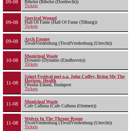
09-08
Bibelot (Bibelot (Dordrecht))
Tickets
Spectral Wound
09-08
Hall Of Fame (Hall Of Fame (Tilburg))
Tickets
Arch Enemy
09-08
TivoliVredenburg (TivoliVredenburg (Utrecht))
Municipal Waste
10-08
Dynamo (Dynamo (Eindhoven))
Tickets
Sziget Festival met o.a. John Coffey, Bring Me The
Horizon, Health
11-08
Óbudai Eiland, Budapest
Tickets
Municipal Waste
11-08
Cafe Calluna (Cafe Calluna (Ommen))
Wolves In The Throne Room
11-08
TivoliVredenburg (TivoliVredenburg (Utrecht))
Tickets