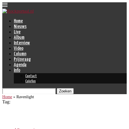
Home
Nieuws
Live
Album
Interview
Video
Column
Prijsvraag
Agenda
Info
Contact
Colofon
Zoeken
Home
»
Ravenlight
Tag:
Ravenlight