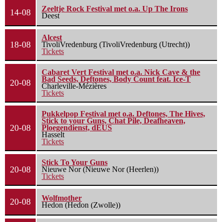
Zeeltje Rock Festival met o.a. Up The Irons
14-08
Deest
Alcest
18-08
TivoliVredenburg (TivoliVredenburg (Utrecht))
Tickets
Cabaret Vert Festival met o.a. Nick Cave & the
Bad Seeds, Deftones, Body Count feat. Ice-T
20-08
Charleville-Mézières
Tickets
Pukkelpop Festival met o.a. Deftones, The Hives,
Stick to your Guns, Chat Pile, Deafheaven,
20-08
Ploegendienst, dEUS
Hasselt
Tickets
Stick To Your Guns
20-08
Nieuwe Nor (Nieuwe Nor (Heerlen))
Tickets
Wolfmother
20-08
Hedon (Hedon (Zwolle))