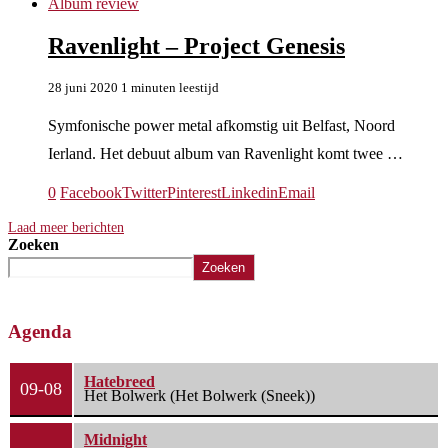
Album review
Ravenlight – Project Genesis
28 juni 2020
1 minuten leestijd
Symfonische power metal afkomstig uit Belfast, Noord
Ierland. Het debuut album van Ravenlight komt twee …
0
Facebook
Twitter
Pinterest
Linkedin
Email
Laad meer berichten
Zoeken
Zoeken
Agenda
Hatebreed
09-08
Het Bolwerk (Het Bolwerk (Sneek))
Midnight