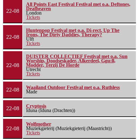
All Points East Festival Festival met o.a. Deftones,
Deafheaven
22-08
London
Tickets
Huntenpop Festival met o.a. Di-rect, Up The
Irons, The Dirty Daddies, Therapy?
22-08
Ulft
Tickets
DUISTER COLLECTIEF Festival met o.a. Sun
Worship, Doodseskader, Alkerdeel, Ggu:ll,
22-08
Modder, Terzij De Horde
Utrecht
Tickets
Waailand Outdoor Festival met o.a. Ruthless
22-08
Made
Cryptosis
22-08
Iduna (Iduna (Drachten))
Wolfmother
22-08
Muziekgieterij (Muziekgieterij (Maastricht))
Tickets