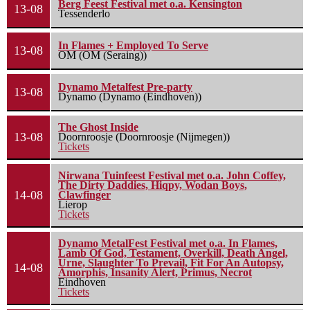
Berg Feest Festival met o.a. Kensington
13-08
Tessenderlo
In Flames + Employed To Serve
13-08
OM (OM (Seraing))
Dynamo Metalfest Pre-party
13-08
Dynamo (Dynamo (Eindhoven))
The Ghost Inside
13-08
Doornroosje (Doornroosje (Nijmegen))
Tickets
Nirwana Tuinfeest Festival met o.a. John Coffey,
The Dirty Daddies, Hiqpy, Wodan Boys,
14-08
Clawfinger
Lierop
Tickets
Dynamo MetalFest Festival met o.a. In Flames,
Lamb Of God, Testament, Overkill, Death Angel,
Urne, Slaughter To Prevail, Fit For An Autopsy,
14-08
Amorphis, Insanity Alert, Primus, Necrot
Eindhoven
Tickets