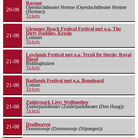
Racoon
Openluchttheater Hertme (Openluchttheater Hertme
20-08
(Hertme))
Tickets
Glemmer Beach Festival Festival met o.a. The
Dirty Daddies, Krezip
21-08
Lemmer
Tickets
Lowlands Festival met o.a. Terzij De Horde, Royal
Blood
21-08
Biddinghuizen
Tickets
Badlands Festival met o.a. Bongloard
21-08
Lottum
Tickets
Zuiderpark Live: Wolfmother
21-08
Zuiderparktheater (Zuiderparktheater (Den Haag))
Tickets
Deafheaven
21-08
Doornroosje (Doornroosje (Nijmegen))