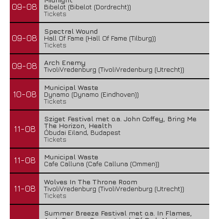
09-08
Bibelot (Bibelot (Dordrecht))
Tickets
Spectral Wound
09-08
Hall Of Fame (Hall Of Fame (Tilburg))
Tickets
Arch Enemy
09-08
TivoliVredenburg (TivoliVredenburg (Utrecht))
Municipal Waste
10-08
Dynamo (Dynamo (Eindhoven))
Tickets
Sziget Festival met o.a. John Coffey, Bring Me
The Horizon, Health
11-08
Óbudai Eiland, Budapest
Tickets
Municipal Waste
11-08
Cafe Calluna (Cafe Calluna (Ommen))
Wolves In The Throne Room
11-08
TivoliVredenburg (TivoliVredenburg (Utrecht))
Tickets
Summer Breeze Festival met o.a. In Flames,