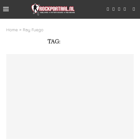
Home
»
Ray Fuego
TAG:
RAY FUEGO