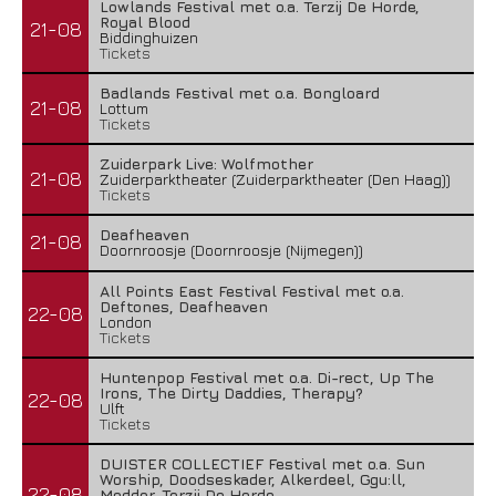
Lowlands Festival met o.a. Terzij De Horde,
Royal Blood
21-08
Biddinghuizen
Tickets
Badlands Festival met o.a. Bongloard
21-08
Lottum
Tickets
Zuiderpark Live: Wolfmother
21-08
Zuiderparktheater (Zuiderparktheater (Den Haag))
Tickets
Deafheaven
21-08
Doornroosje (Doornroosje (Nijmegen))
All Points East Festival Festival met o.a.
Deftones, Deafheaven
22-08
London
Tickets
Huntenpop Festival met o.a. Di-rect, Up The
Irons, The Dirty Daddies, Therapy?
22-08
Ulft
Tickets
DUISTER COLLECTIEF Festival met o.a. Sun
Worship, Doodseskader, Alkerdeel, Ggu:ll,
22-08
Modder, Terzij De Horde