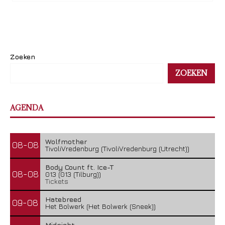
Zoeken
ZOEKEN
AGENDA
Wolfmother
08-08
TivoliVredenburg (TivoliVredenburg (Utrecht))
Body Count ft. Ice-T
08-08
013 (013 (Tilburg))
Tickets
Hatebreed
09-08
Het Bolwerk (Het Bolwerk (Sneek))
Midnight