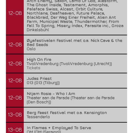
Arch Enemy, Saxon, Lamb Of God, Alestorm,
The Ghost Inside, Testament, Amorphis,
Paleface Swiss, Alcest, Orbit Culture,
12-08
Northlane, Deafheaven, Future Palace,
Blackbraid, Der Weg Einer Freiheit, Alien Ant
Farm, Municipal Waste, Thundermother, From
Fall To Spring, Misery Index, Parasite inc., Groza
Dinkelsbühl
Øyafestivalen Festival met o.a. Nick Cave & the
12-08
Bad Seeds
Oslo
High On Fire
12-08
TivoliVredenburg (TivoliVredenburg (Utrecht))
Tickets
Judas Priest
12-08
013 (013 (Tilburg))
Ntjam Rosie - Who I Am
12-08
Theater aan de Parade (Theater aan de Parade
(Den Bosch))
Berg Feest Festival met o.a. Kensington
13-08
Tessenderlo
In Flames + Employed To Serve
13-08
OM (OM (Seraing))