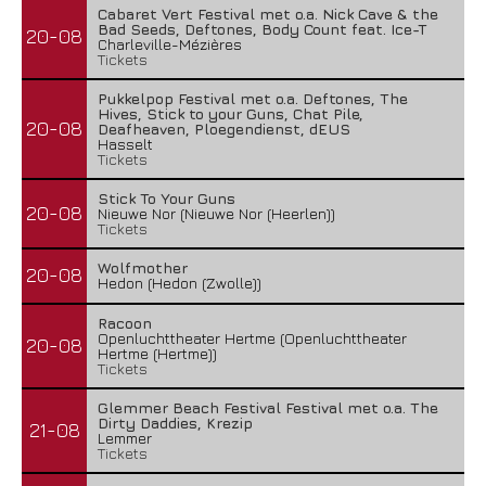
Cabaret Vert Festival met o.a. Nick Cave & the
Bad Seeds, Deftones, Body Count feat. Ice-T
20-08
Charleville-Mézières
Tickets
Pukkelpop Festival met o.a. Deftones, The
Hives, Stick to your Guns, Chat Pile,
20-08
Deafheaven, Ploegendienst, dEUS
Hasselt
Tickets
Stick To Your Guns
20-08
Nieuwe Nor (Nieuwe Nor (Heerlen))
Tickets
Wolfmother
20-08
Hedon (Hedon (Zwolle))
Racoon
Openluchttheater Hertme (Openluchttheater
20-08
Hertme (Hertme))
Tickets
Glemmer Beach Festival Festival met o.a. The
Dirty Daddies, Krezip
21-08
Lemmer
Tickets