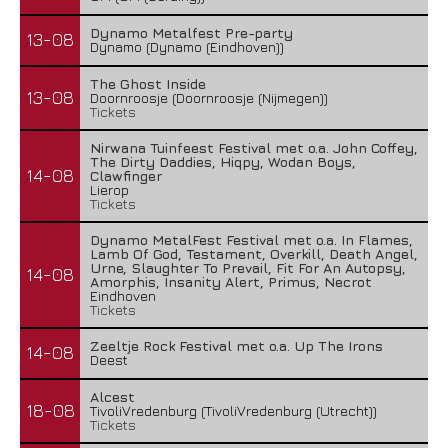
Dynamo Metalfest Pre-party
13-08
Dynamo (Dynamo (Eindhoven))
The Ghost Inside
13-08
Doornroosje (Doornroosje (Nijmegen))
Tickets
Nirwana Tuinfeest Festival met o.a. John Coffey,
The Dirty Daddies, Hiqpy, Wodan Boys,
14-08
Clawfinger
Lierop
Tickets
Dynamo MetalFest Festival met o.a. In Flames,
Lamb Of God, Testament, Overkill, Death Angel,
Urne, Slaughter To Prevail, Fit For An Autopsy,
14-08
Amorphis, Insanity Alert, Primus, Necrot
Eindhoven
Tickets
Zeeltje Rock Festival met o.a. Up The Irons
14-08
Deest
Alcest
18-08
TivoliVredenburg (TivoliVredenburg (Utrecht))
Tickets