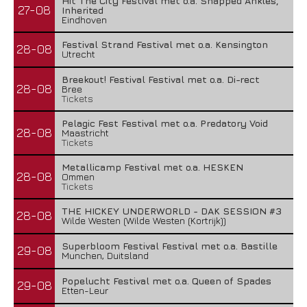
Hit The City Festival met o.a. Snapped Ankles,
27-08
Inherited
Eindhoven
Festival Strand Festival met o.a. Kensington
28-08
Utrecht
Breekout! Festival Festival met o.a. Di-rect
28-08
Bree
Tickets
Pelagic Fest Festival met o.a. Predatory Void
28-08
Maastricht
Tickets
Metallicamp Festival met o.a. HESKEN
28-08
Ommen
Tickets
THE HICKEY UNDERWORLD - DAK SESSION #3
28-08
Wilde Westen (Wilde Westen (Kortrijk))
Superbloom Festival Festival met o.a. Bastille
29-08
Munchen, Duitsland
Popelucht Festival met o.a. Queen of Spades
29-08
Etten-Leur