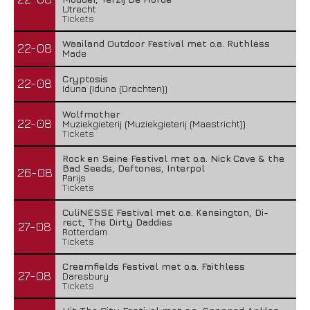
Utrecht
Tickets
Waailand Outdoor Festival met o.a. Ruthless
22-08
Made
Cryptosis
22-08
Iduna (Iduna (Drachten))
Wolfmother
22-08
Muziekgieterij (Muziekgieterij (Maastricht))
Tickets
Rock en Seine Festival met o.a. Nick Cave & the
Bad Seeds, Deftones, Interpol
26-08
Parijs
Tickets
CuliNESSE Festival met o.a. Kensington, Di-
rect, The Dirty Daddies
27-08
Rotterdam
Tickets
Creamfields Festival met o.a. Faithless
27-08
Daresbury
Tickets