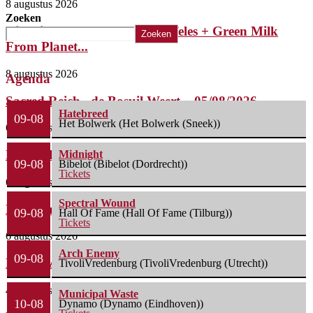
8 augustus 2026
Zoeken
Riffsniffer Presents: Mephistofeles + Green Milk
Zoeken
From Planet...
8 augustus 2026
Agenda
Sacred Reich– de Bosuil Weert – 05/08/2026
Hatebreed
09-08
Het Bolwerk (Het Bolwerk (Sneek))
6 augustus 2026
Misery Index – Elpee (Deinze, België) 04/08/2026
Midnight
09-08
Bibelot (Bibelot (Dordrecht))
Tickets
6 augustus 2026
Spectral Wound
Phil Campbell’s Bastard Sons – De Pul (Uden)...
09-08
Hall Of Fame (Hall Of Fame (Tilburg))
Tickets
6 augustus 2026
Arch Enemy
09-08
Life Of Agony + Second Function – Underworld...
TivoliVredenburg (TivoliVredenburg (Utrecht))
4 augustus 2026
Municipal Waste
10-08
Dynamo (Dynamo (Eindhoven))