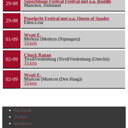
Superbloom Festival Festival met o.a. Bastille
29-08
Munchen, Duitsland
Popelucht Festival met o.a. Queen of Spades
29-08
Etten-Leur
Wyatt E.
01-09
Merleyn (Merleyn (Nijmegen))
Tickets
Chuck Ragan
02-09
TivoliVredenburg (TivoliVredenburg (Utrecht))
Tickets
Wyatt E.
02-09
Musicon (Musicon (Den Haag))
Tickets
Facebook
Twitter
Instagram