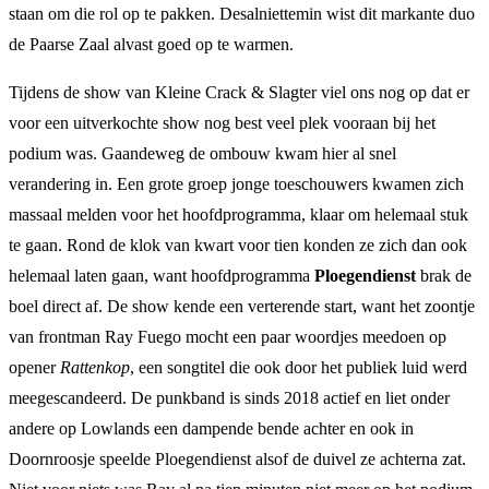
staan om die rol op te pakken. Desalniettemin wist dit markante duo
de Paarse Zaal alvast goed op te warmen.
Tijdens de show van Kleine Crack & Slagter viel ons nog op dat er
voor een uitverkochte show nog best veel plek vooraan bij het
podium was. Gaandeweg de ombouw kwam hier al snel
verandering in. Een grote groep jonge toeschouwers kwamen zich
massaal melden voor het hoofdprogramma, klaar om helemaal stuk
te gaan. Rond de klok van kwart voor tien konden ze zich dan ook
helemaal laten gaan, want hoofdprogramma
Ploegendienst
brak de
boel direct af. De show kende een verterende start, want het zoontje
van frontman Ray Fuego mocht een paar woordjes meedoen op
opener
Rattenkop
, een songtitel die ook door het publiek luid werd
meegescandeerd. De punkband is sinds 2018 actief en liet onder
andere op Lowlands een dampende bende achter en ook in
Doornroosje speelde Ploegendienst alsof de duivel ze achterna zat.