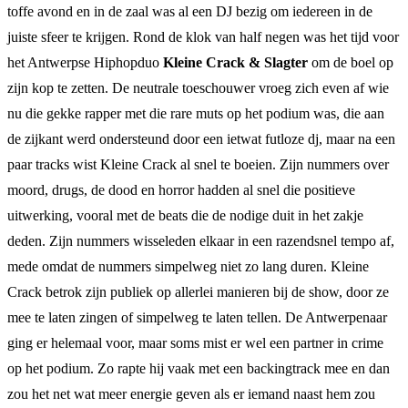
toffe avond en in de zaal was al een DJ bezig om iedereen in de
juiste sfeer te krijgen. Rond de klok van half negen was het tijd voor
het Antwerpse Hiphopduo
Kleine Crack & Slagter
om de boel op
zijn kop te zetten. De neutrale toeschouwer vroeg zich even af wie
nu die gekke rapper met die rare muts op het podium was, die aan
de zijkant werd ondersteund door een ietwat futloze dj, maar na een
paar tracks wist Kleine Crack al snel te boeien. Zijn nummers over
moord, drugs, de dood en horror hadden al snel die positieve
uitwerking, vooral met de beats die de nodige duit in het zakje
deden. Zijn nummers wisseleden elkaar in een razendsnel tempo af,
mede omdat de nummers simpelweg niet zo lang duren. Kleine
Crack betrok zijn publiek op allerlei manieren bij de show, door ze
mee te laten zingen of simpelweg te laten tellen. De Antwerpenaar
ging er helemaal voor, maar soms mist er wel een partner in crime
op het podium. Zo rapte hij vaak met een backingtrack mee en dan
zou het net wat meer energie geven als er iemand naast hem zou