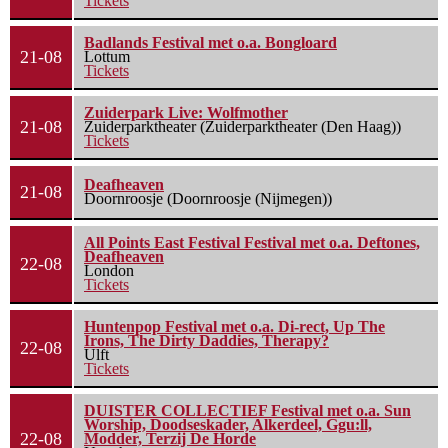
Tickets
Badlands Festival met o.a. Bongloard
21-08
Lottum
Tickets
Zuiderpark Live: Wolfmother
21-08
Zuiderparktheater (Zuiderparktheater (Den Haag))
Tickets
Deafheaven
21-08
Doornroosje (Doornroosje (Nijmegen))
All Points East Festival Festival met o.a. Deftones,
Deafheaven
22-08
London
Tickets
Huntenpop Festival met o.a. Di-rect, Up The
Irons, The Dirty Daddies, Therapy?
22-08
Ulft
Tickets
DUISTER COLLECTIEF Festival met o.a. Sun
Worship, Doodseskader, Alkerdeel, Ggu:ll,
22-08
Modder, Terzij De Horde