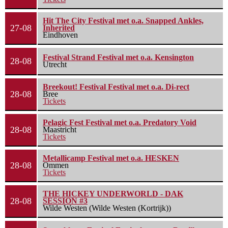
Hit The City Festival met o.a. Snapped Ankles,
27-08
Inherited
Eindhoven
Festival Strand Festival met o.a. Kensington
28-08
Utrecht
Breekout! Festival Festival met o.a. Di-rect
28-08
Bree
Tickets
Pelagic Fest Festival met o.a. Predatory Void
28-08
Maastricht
Tickets
Metallicamp Festival met o.a. HESKEN
28-08
Ommen
Tickets
THE HICKEY UNDERWORLD - DAK
28-08
SESSION #3
Wilde Westen (Wilde Westen (Kortrijk))