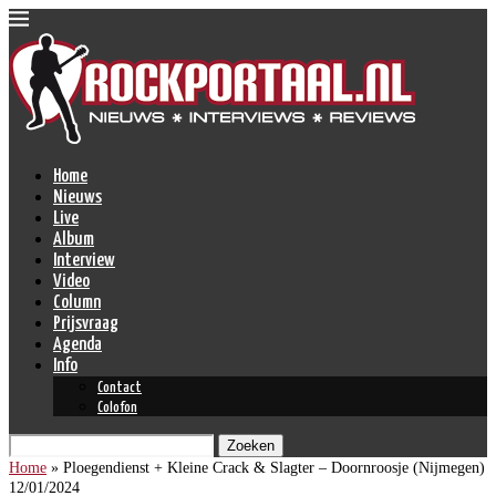
Home
Nieuws
Live
Album
Interview
Video
Column
Prijsvraag
Agenda
Info
Contact
Colofon
Zoeken
Home
»
Ploegendienst + Kleine Crack & Slagter – Doornroosje (Nijmegen)
12/01/2024