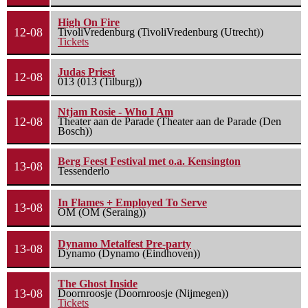
High On Fire
12-08
TivoliVredenburg (TivoliVredenburg (Utrecht))
Tickets
Judas Priest
12-08
013 (013 (Tilburg))
Ntjam Rosie - Who I Am
12-08
Theater aan de Parade (Theater aan de Parade (Den
Bosch))
Berg Feest Festival met o.a. Kensington
13-08
Tessenderlo
In Flames + Employed To Serve
13-08
OM (OM (Seraing))
Dynamo Metalfest Pre-party
13-08
Dynamo (Dynamo (Eindhoven))
The Ghost Inside
13-08
Doornroosje (Doornroosje (Nijmegen))
Tickets