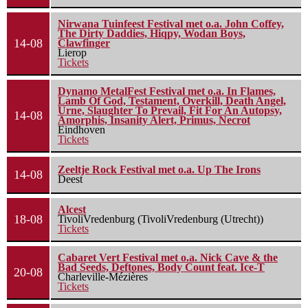
Nirwana Tuinfeest Festival met o.a. John Coffey,
The Dirty Daddies, Hiqpy, Wodan Boys,
14-08
Clawfinger
Lierop
Tickets
Dynamo MetalFest Festival met o.a. In Flames,
Lamb Of God, Testament, Overkill, Death Angel,
Urne, Slaughter To Prevail, Fit For An Autopsy,
14-08
Amorphis, Insanity Alert, Primus, Necrot
Eindhoven
Tickets
Zeeltje Rock Festival met o.a. Up The Irons
14-08
Deest
Alcest
18-08
TivoliVredenburg (TivoliVredenburg (Utrecht))
Tickets
Cabaret Vert Festival met o.a. Nick Cave & the
Bad Seeds, Deftones, Body Count feat. Ice-T
20-08
Charleville-Mézières
Tickets