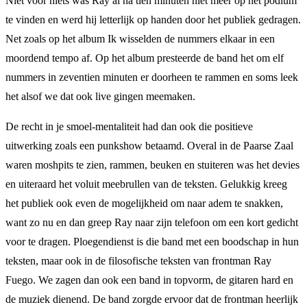
Niet voor niets was Ray al na tien minuten niet meer op het podium
te vinden en werd hij letterlijk op handen door het publiek gedragen.
Net zoals op het album Ik wisselden de nummers elkaar in een
moordend tempo af. Op het album presteerde de band het om elf
nummers in zeventien minuten er doorheen te rammen en soms leek
het alsof we dat ook live gingen meemaken.
De recht in je smoel-mentaliteit had dan ook die positieve
uitwerking zoals een punkshow betaamd. Overal in de Paarse Zaal
waren moshpits te zien, rammen, beuken en stuiteren was het devies
en uiteraard het voluit meebrullen van de teksten. Gelukkig kreeg
het publiek ook even de mogelijkheid om naar adem te snakken,
want zo nu en dan greep Ray naar zijn telefoon om een kort gedicht
voor te dragen. Ploegendienst is die band met een boodschap in hun
teksten, maar ook in de filosofische teksten van frontman Ray
Fuego. We zagen dan ook een band in topvorm, de gitaren hard en
de muziek dienend. De band zorgde ervoor dat de frontman heerlijk