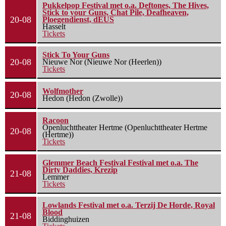
Pukkelpop Festival met o.a. Deftones, The Hives,
Stick to your Guns, Chat Pile, Deafheaven,
20-08
Ploegendienst, dEUS
Hasselt
Tickets
Stick To Your Guns
20-08
Nieuwe Nor (Nieuwe Nor (Heerlen))
Tickets
Wolfmother
20-08
Hedon (Hedon (Zwolle))
Racoon
Openluchttheater Hertme (Openluchttheater Hertme
20-08
(Hertme))
Tickets
Glemmer Beach Festival Festival met o.a. The
Dirty Daddies, Krezip
21-08
Lemmer
Tickets
Lowlands Festival met o.a. Terzij De Horde, Royal
Blood
21-08
Biddinghuizen