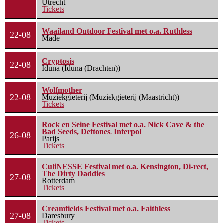
Utrecht
Tickets
Waailand Outdoor Festival met o.a. Ruthless
22-08
Made
Cryptosis
22-08
Iduna (Iduna (Drachten))
Wolfmother
22-08
Muziekgieterij (Muziekgieterij (Maastricht))
Tickets
Rock en Seine Festival met o.a. Nick Cave & the
Bad Seeds, Deftones, Interpol
26-08
Parijs
Tickets
CuliNESSE Festival met o.a. Kensington, Di-rect,
The Dirty Daddies
27-08
Rotterdam
Tickets
Creamfields Festival met o.a. Faithless
27-08
Daresbury
Tickets