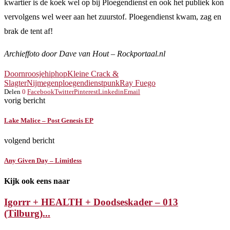
kwartier is de koek wel op bij Ploegendienst en ook het publiek kon
vervolgens wel weer aan het zuurstof. Ploegendienst kwam, zag en
brak de tent af!
Archieffoto door Dave van Hout – Rockportaal.nl
Doornroosje
hiphop
Kleine Crack &
Slagter
Nijmegen
ploegendienst
punk
Ray Fuego
Delen
0
Facebook
Twitter
Pinterest
Linkedin
Email
vorig bericht
Lake Malice – Post Genesis EP
volgend bericht
Any Given Day – Limitless
Kijk ook eens naar
Igorrr + HEALTH + Doodseskader – 013
(Tilburg)...