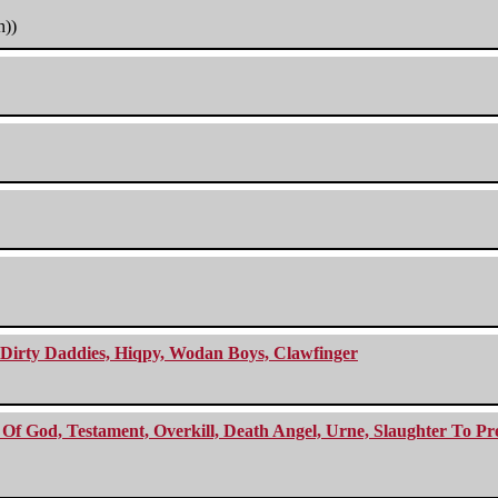
h))
e Dirty Daddies, Hiqpy, Wodan Boys, Clawfinger
f God, Testament, Overkill, Death Angel, Urne, Slaughter To Prev