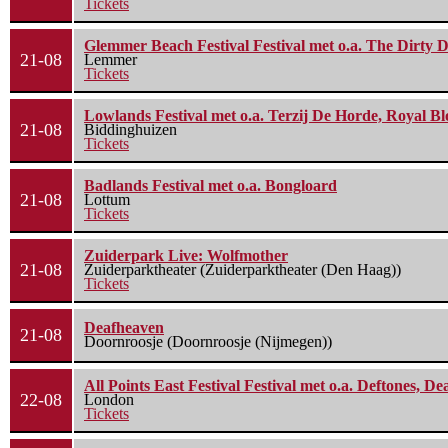
Tickets
Glemmer Beach Festival Festival met o.a. The Dirty D
21-08
Lemmer
Tickets
Lowlands Festival met o.a. Terzij De Horde, Royal B
21-08
Biddinghuizen
Tickets
Badlands Festival met o.a. Bongloard
21-08
Lottum
Tickets
Zuiderpark Live: Wolfmother
21-08
Zuiderparktheater (Zuiderparktheater (Den Haag))
Tickets
Deafheaven
21-08
Doornroosje (Doornroosje (Nijmegen))
All Points East Festival Festival met o.a. Deftones, D
22-08
London
Tickets