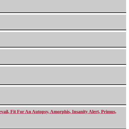
ail, Fit For An Autopsy, Amorphis, Insanity Alert, Primus,