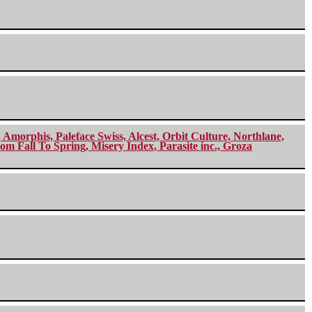
morphis, Paleface Swiss, Alcest, Orbit Culture, Northlane,
m Fall To Spring, Misery Index, Parasite inc., Groza