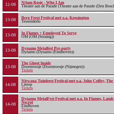
Ntjam Rosie - Who I Am
12-08
Theater aan de Parade (Theater aan de Parade (Den Bosc
Berg Feest Festival met o.a. Kensington
13-08
Tessenderlo
In Flames + Employed To Serve
13-08
OM (OM (Seraing))
Dynamo Metalfest Pre-party
13-08
Dynamo (Dynamo (Eindhoven))
The Ghost Inside
13-08
Doornroosje (Doornroosje (Nijmegen))
Tickets
Nirwana Tuinfeest Festival met o.a. John Coffey, Th
14-08
Lierop
Tickets
Dynamo MetalFest Festival met o.a. In Flames, Lamb O
Necrot
14-08
Eindhoven
Tickets