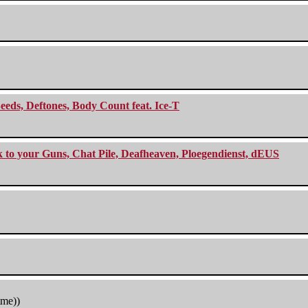
eeds, Deftones, Body Count feat. Ice-T
ck to your Guns, Chat Pile, Deafheaven, Ploegendienst, dEUS
tme))