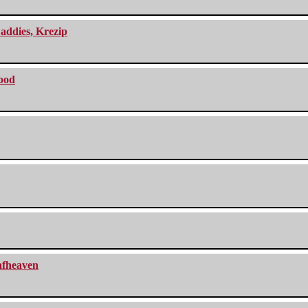
addies, Krezip
lood
eafheaven