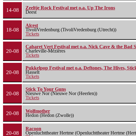
Zeeltje Rock Festival met o.a. Up The Irons
14-08
Deest
Alcest
18-08
TivoliVredenburg (TivoliVredenburg (Utrecht))
Tickets
Cabaret Vert Festival met o.a. Nick Cave & the Bad S
20-08
Charleville-Mézières
Tickets
Pukkelpop Festival met o.a. Deftones, The Hives, Sti
20-08
Hasselt
Tickets
Stick To Your Guns
20-08
Nieuwe Nor (Nieuwe Nor (Heerlen))
Tickets
Wolfmother
20-08
Hedon (Hedon (Zwolle))
Racoon
20-08
Openluchttheater Hertme (Openluchttheater Hertme (Her