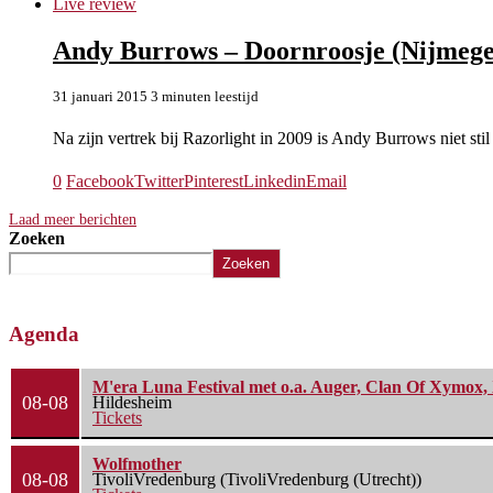
Live review
Andy Burrows – Doornroosje (Nijmege
31 januari 2015
3 minuten leestijd
Na zijn vertrek bij Razorlight in 2009 is Andy Burrows niet sti
0
Facebook
Twitter
Pinterest
Linkedin
Email
Laad meer berichten
Zoeken
Zoeken
Agenda
M'era Luna Festival met o.a. Auger, Clan Of Xymox, 
08-08
Hildesheim
Tickets
Wolfmother
08-08
TivoliVredenburg (TivoliVredenburg (Utrecht))