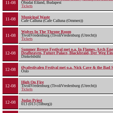
11-08
Óbudai Eiland, Budapest
Tickets
Municipal Waste
11-08
Cafe Calluna (Cafe Calluna (Ommen))
Wolves In The Throne Room
11-08
TivoliVredenburg (TivoliVredenburg (Utrecht))
Tickets
Summer Breeze Festival met o.a. In Flames, Arch Ene
12-08
Deafheaven, Future Palace, Blackbraid, Der Weg Eine
Dinkelsbühl
Øyafestivalen Festival met o.a. Nick Cave & the Bad 
12-08
Oslo
High On Fire
12-08
TivoliVredenburg (TivoliVredenburg (Utrecht))
Tickets
Judas Priest
12-08
013 (013 (Tilburg))