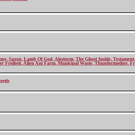
my, Saxon, Lamb Of God, Alestorm, The Ghost Inside, Testament, A
r Freiheit, Alien Ant Farm, Municipal Waste, Thundermother, Fro
Seeds