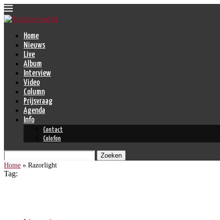
Home
Nieuws
Live
Album
Interview
Video
Column
Prijsvraag
Agenda
Info
Contact
Colofon
Zoeken
Home
»
Razorlight
Tag:
Razorlight