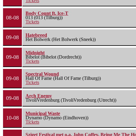
Tickets
Body Count ft. Ice-T
08-08
013 (013 (Tilburg))
Tickets
Hatebreed
09-08
Het Bolwerk (Het Bolwerk (Sneek))
Midnight
09-08
Bibelot (Bibelot (Dordrecht))
Tickets
Spectral Wound
09-08
Hall Of Fame (Hall Of Fame (Tilburg))
Tickets
Arch Enemy
09-08
TivoliVredenburg (TivoliVredenburg (Utrecht))
Municipal Waste
10-08
Dynamo (Dynamo (Eindhoven))
Tickets
Sziget Festival met o.a. John Coffey, Bring Me The H