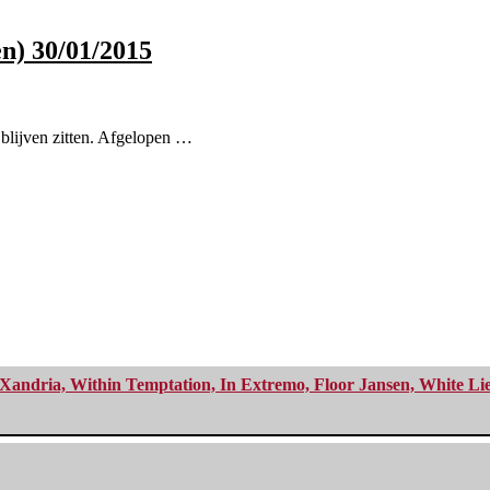
n) 30/01/2015
l blijven zitten. Afgelopen …
Xandria, Within Temptation, In Extremo, Floor Jansen, White Li