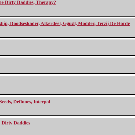
The Dirty Daddies, Therapy?
, Doodseskader, Alkerdeel, Ggu:ll, Modder, Terzij De Horde
Seeds, Deftones, Interpol
e Dirty Daddies