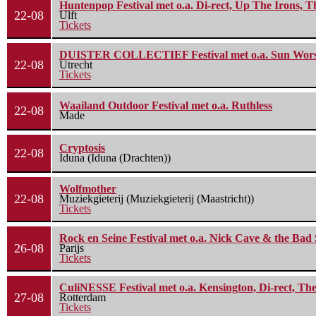
Huntenpop Festival met o.a. Di-rect, Up The Irons, 
22-08
Ulft
Tickets
DUISTER COLLECTIEF Festival met o.a. Sun Worship
22-08
Utrecht
Tickets
Waailand Outdoor Festival met o.a. Ruthless
22-08
Made
Cryptosis
22-08
Iduna (Iduna (Drachten))
Wolfmother
22-08
Muziekgieterij (Muziekgieterij (Maastricht))
Tickets
Rock en Seine Festival met o.a. Nick Cave & the Bad 
26-08
Parijs
Tickets
CuliNESSE Festival met o.a. Kensington, Di-rect, Th
27-08
Rotterdam
Tickets