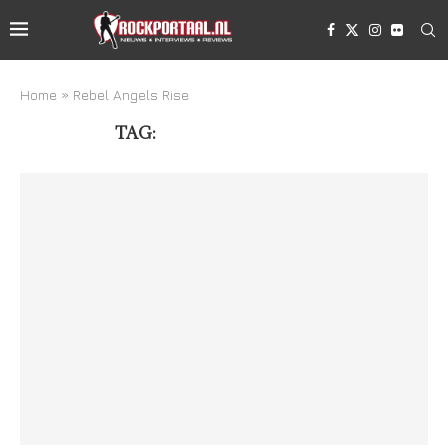
Home
»
Rebel Angels Rise
TAG:
REBEL ANGELS RISE