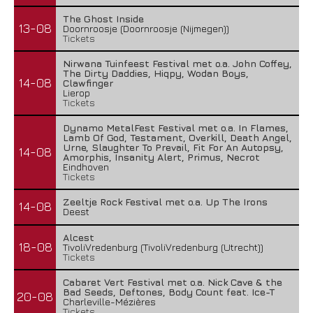
The Ghost Inside
13-08
Doornroosje (Doornroosje (Nijmegen))
Tickets
Nirwana Tuinfeest Festival met o.a. John Coffey,
The Dirty Daddies, Hiqpy, Wodan Boys,
14-08
Clawfinger
Lierop
Tickets
Dynamo MetalFest Festival met o.a. In Flames,
Lamb Of God, Testament, Overkill, Death Angel,
Urne, Slaughter To Prevail, Fit For An Autopsy,
14-08
Amorphis, Insanity Alert, Primus, Necrot
Eindhoven
Tickets
Zeeltje Rock Festival met o.a. Up The Irons
14-08
Deest
Alcest
18-08
TivoliVredenburg (TivoliVredenburg (Utrecht))
Tickets
Cabaret Vert Festival met o.a. Nick Cave & the
Bad Seeds, Deftones, Body Count feat. Ice-T
20-08
Charleville-Mézières
Tickets