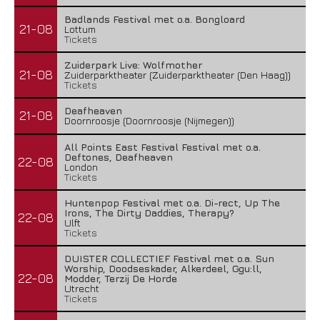
Badlands Festival met o.a. Bongloard
21-08
Lottum
Tickets
Zuiderpark Live: Wolfmother
21-08
Zuiderparktheater (Zuiderparktheater (Den Haag))
Tickets
Deafheaven
21-08
Doornroosje (Doornroosje (Nijmegen))
All Points East Festival Festival met o.a.
Deftones, Deafheaven
22-08
London
Tickets
Huntenpop Festival met o.a. Di-rect, Up The
Irons, The Dirty Daddies, Therapy?
22-08
Ulft
Tickets
DUISTER COLLECTIEF Festival met o.a. Sun
Worship, Doodseskader, Alkerdeel, Ggu:ll,
22-08
Modder, Terzij De Horde
Utrecht
Tickets