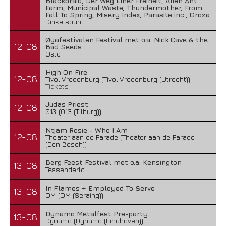
Blackbraid, Der Weg Einer Freiheit, Alien Ant
Farm, Municipal Waste, Thundermother, From
Fall To Spring, Misery Index, Parasite inc., Groza
Dinkelsbühl
Øyafestivalen Festival met o.a. Nick Cave & the
12-08
Bad Seeds
Oslo
High On Fire
12-08
TivoliVredenburg (TivoliVredenburg (Utrecht))
Tickets
Judas Priest
12-08
013 (013 (Tilburg))
Ntjam Rosie - Who I Am
12-08
Theater aan de Parade (Theater aan de Parade
(Den Bosch))
Berg Feest Festival met o.a. Kensington
13-08
Tessenderlo
In Flames + Employed To Serve
13-08
OM (OM (Seraing))
Dynamo Metalfest Pre-party
13-08
Dynamo (Dynamo (Eindhoven))