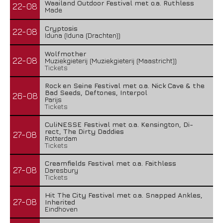
Waailand Outdoor Festival met o.a. Ruthless
22-08
Made
Cryptosis
22-08
Iduna (Iduna (Drachten))
Wolfmother
22-08
Muziekgieterij (Muziekgieterij (Maastricht))
Tickets
Rock en Seine Festival met o.a. Nick Cave & the
Bad Seeds, Deftones, Interpol
26-08
Parijs
Tickets
CuliNESSE Festival met o.a. Kensington, Di-
rect, The Dirty Daddies
27-08
Rotterdam
Tickets
Creamfields Festival met o.a. Faithless
27-08
Daresbury
Tickets
Hit The City Festival met o.a. Snapped Ankles,
27-08
Inherited
Eindhoven