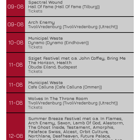
Spectral Wound
09-08
Hall Of Fame (Hall Of Fame (Tilburg))
Tickets
Arch Enemy
09-08
TivoliVredenburg (TivoliVredenburg (Utrecht))
Municipal Waste
10-08
Dynamo (Dynamo (Eindhoven))
Tickets
Sziget Festival met o.a. John Coffey, Bring Me
The Horizon, Health
11-08
Óbudai Eiland, Budapest
Tickets
Municipal Waste
11-08
Cafe Calluna (Cafe Calluna (Ommen))
Wolves In The Throne Room
11-08
TivoliVredenburg (TivoliVredenburg (Utrecht))
Tickets
Summer Breeze Festival met o.a. In Flames,
Arch Enemy, Saxon, Lamb Of God, Alestorm,
The Ghost Inside, Testament, Amorphis,
Paleface Swiss, Alcest, Orbit Culture,
12-08
Northlane, Deafheaven, Future Palace,