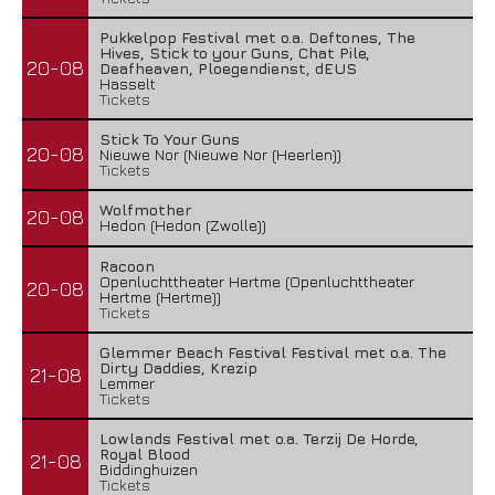
Pukkelpop Festival met o.a. Deftones, The
Hives, Stick to your Guns, Chat Pile,
20-08
Deafheaven, Ploegendienst, dEUS
Hasselt
Tickets
Stick To Your Guns
20-08
Nieuwe Nor (Nieuwe Nor (Heerlen))
Tickets
Wolfmother
20-08
Hedon (Hedon (Zwolle))
Racoon
Openluchttheater Hertme (Openluchttheater
20-08
Hertme (Hertme))
Tickets
Glemmer Beach Festival Festival met o.a. The
Dirty Daddies, Krezip
21-08
Lemmer
Tickets
Lowlands Festival met o.a. Terzij De Horde,
Royal Blood
21-08
Biddinghuizen
Tickets