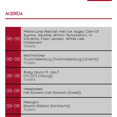
AGENDA
M'era Luna Festival met o.a. Auger, Clan Of
Xymox, Xandria, Within Temptation, In
08-08
Extremo, Floor Jansen, White Lies
Hildesheim
Tickets
Wolfmother
08-08
TivoliVredenburg (TivoliVredenburg (Utrecht))
Tickets
Body Count ft. Ice-T
08-08
013 (013 (Tilburg))
Tickets
Hatebreed
09-08
Het Bolwerk (Het Bolwerk (Sneek))
Midnight
09-08
Bibelot (Bibelot (Dordrecht))
Tickets