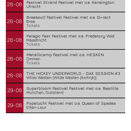
Festival Strand Festival met o.a. Kensington
28-08
Utrecht
Breekout! Festival Festival met o.a. Di-rect
28-08
Bree
Tickets
Pelagic Fest Festival met o.a. Predatory Void
28-08
Maastricht
Tickets
Metallicamp Festival met o.a. HESKEN
28-08
Ommen
Tickets
THE HICKEY UNDERWORLD - DAK SESSION #3
28-08
Wilde Westen (Wilde Westen (Kortrijk))
Superbloom Festival Festival met o.a. Bastille
29-08
Munchen, Duitsland
Popelucht Festival met o.a. Queen of Spades
29-08
Etten-Leur