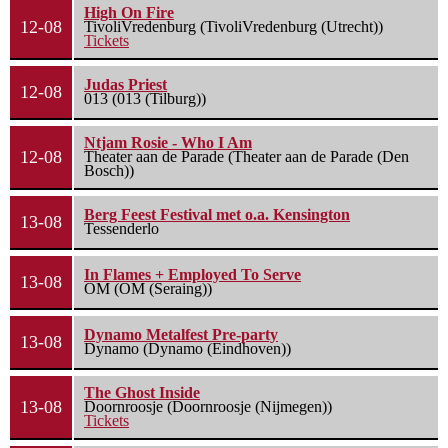
High On Fire
12-08
TivoliVredenburg (TivoliVredenburg (Utrecht))
Tickets
Judas Priest
12-08
013 (013 (Tilburg))
Ntjam Rosie - Who I Am
12-08
Theater aan de Parade (Theater aan de Parade (Den
Bosch))
Berg Feest Festival met o.a. Kensington
13-08
Tessenderlo
In Flames + Employed To Serve
13-08
OM (OM (Seraing))
Dynamo Metalfest Pre-party
13-08
Dynamo (Dynamo (Eindhoven))
The Ghost Inside
13-08
Doornroosje (Doornroosje (Nijmegen))
Tickets