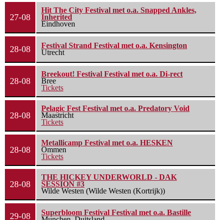
Hit The City Festival met o.a. Snapped Ankles,
27-08
Inherited
Eindhoven
Festival Strand Festival met o.a. Kensington
28-08
Utrecht
Breekout! Festival Festival met o.a. Di-rect
28-08
Bree
Tickets
Pelagic Fest Festival met o.a. Predatory Void
28-08
Maastricht
Tickets
Metallicamp Festival met o.a. HESKEN
28-08
Ommen
Tickets
THE HICKEY UNDERWORLD - DAK
28-08
SESSION #3
Wilde Westen (Wilde Westen (Kortrijk))
Superbloom Festival Festival met o.a. Bastille
29-08
Munchen, Duitsland