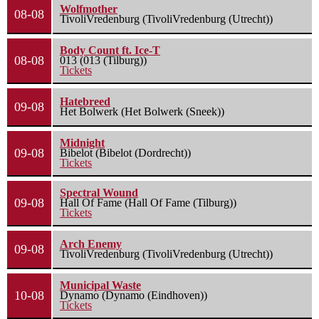
Wolfmother
08-08
TivoliVredenburg (TivoliVredenburg (Utrecht))
Body Count ft. Ice-T
08-08
013 (013 (Tilburg))
Tickets
Hatebreed
09-08
Het Bolwerk (Het Bolwerk (Sneek))
Midnight
09-08
Bibelot (Bibelot (Dordrecht))
Tickets
Spectral Wound
09-08
Hall Of Fame (Hall Of Fame (Tilburg))
Tickets
Arch Enemy
09-08
TivoliVredenburg (TivoliVredenburg (Utrecht))
Municipal Waste
10-08
Dynamo (Dynamo (Eindhoven))
Tickets