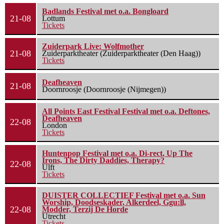
Badlands Festival met o.a. Bongloard
21-08
Lottum
Tickets
Zuiderpark Live: Wolfmother
21-08
Zuiderparktheater (Zuiderparktheater (Den Haag))
Tickets
Deafheaven
21-08
Doornroosje (Doornroosje (Nijmegen))
All Points East Festival Festival met o.a. Deftones,
Deafheaven
22-08
London
Tickets
Huntenpop Festival met o.a. Di-rect, Up The
Irons, The Dirty Daddies, Therapy?
22-08
Ulft
Tickets
DUISTER COLLECTIEF Festival met o.a. Sun
Worship, Doodseskader, Alkerdeel, Ggu:ll,
22-08
Modder, Terzij De Horde
Utrecht
Tickets