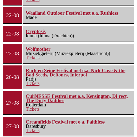
Waailand Outdoor Festival met o.a. Ruthless
22-08
Made
Cryptosis
22-08
Iduna (Iduna (Drachten))
Wolfmother
22-08
Muziekgieterij (Muziekgieterij (Maastricht))
Tickets
Rock en Seine Festival met o.a. Nick Cave & the
Bad Seeds, Deftones, Interpol
26-08
Parijs
Tickets
CuliNESSE Festival met o.a. Kensington, Di-rect,
The Dirty Daddies
27-08
Rotterdam
Tickets
Creamfields Festival met o.a. Faithless
27-08
Daresbury
Tickets