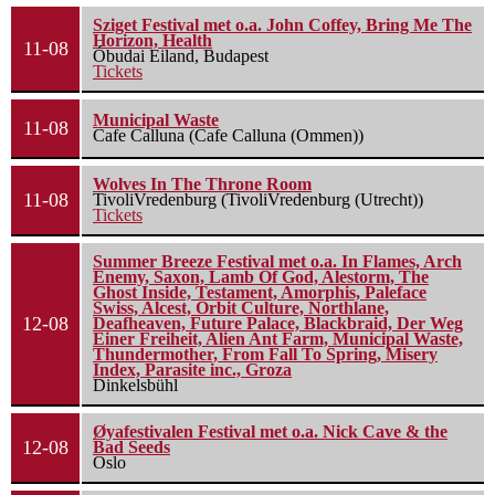
Sziget Festival met o.a. John Coffey, Bring Me The
Horizon, Health
11-08
Óbudai Eiland, Budapest
Tickets
Municipal Waste
11-08
Cafe Calluna (Cafe Calluna (Ommen))
Wolves In The Throne Room
11-08
TivoliVredenburg (TivoliVredenburg (Utrecht))
Tickets
Summer Breeze Festival met o.a. In Flames, Arch
Enemy, Saxon, Lamb Of God, Alestorm, The
Ghost Inside, Testament, Amorphis, Paleface
Swiss, Alcest, Orbit Culture, Northlane,
12-08
Deafheaven, Future Palace, Blackbraid, Der Weg
Einer Freiheit, Alien Ant Farm, Municipal Waste,
Thundermother, From Fall To Spring, Misery
Index, Parasite inc., Groza
Dinkelsbühl
Øyafestivalen Festival met o.a. Nick Cave & the
12-08
Bad Seeds
Oslo