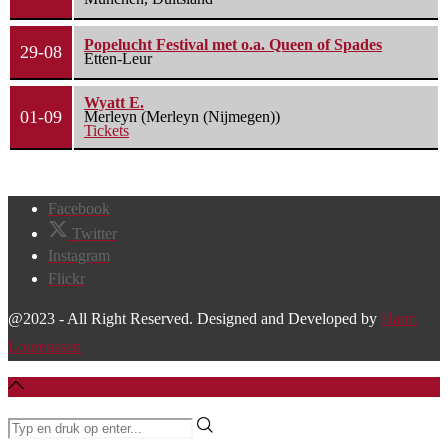
Popelucht Festival met o.a. Queen of Spades
29-08
Etten-Leur
Wyatt E.
01-09
Merleyn (Merleyn (Nijmegen))
Tickets
Facebook
Twitter
Instagram
Flickr
@2023 - All Right Reserved. Designed and Developed by
Harm
Lourenssen