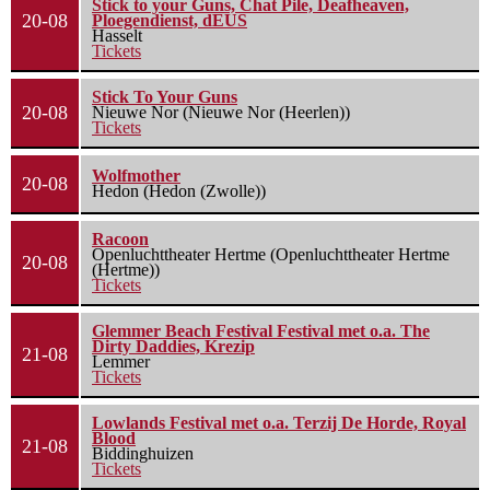
Stick to your Guns, Chat Pile, Deafheaven,
20-08
Ploegendienst, dEUS
Hasselt
Tickets
Stick To Your Guns
20-08
Nieuwe Nor (Nieuwe Nor (Heerlen))
Tickets
Wolfmother
20-08
Hedon (Hedon (Zwolle))
Racoon
Openluchttheater Hertme (Openluchttheater Hertme
20-08
(Hertme))
Tickets
Glemmer Beach Festival Festival met o.a. The
Dirty Daddies, Krezip
21-08
Lemmer
Tickets
Lowlands Festival met o.a. Terzij De Horde, Royal
Blood
21-08
Biddinghuizen
Tickets