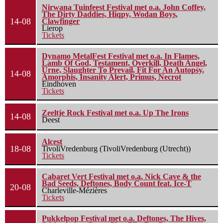
Nirwana Tuinfeest Festival met o.a. John Coffey,
The Dirty Daddies, Hiqpy, Wodan Boys,
14-08
Clawfinger
Lierop
Tickets
Dynamo MetalFest Festival met o.a. In Flames,
Lamb Of God, Testament, Overkill, Death Angel,
Urne, Slaughter To Prevail, Fit For An Autopsy,
14-08
Amorphis, Insanity Alert, Primus, Necrot
Eindhoven
Tickets
Zeeltje Rock Festival met o.a. Up The Irons
14-08
Deest
Alcest
18-08
TivoliVredenburg (TivoliVredenburg (Utrecht))
Tickets
Cabaret Vert Festival met o.a. Nick Cave & the
Bad Seeds, Deftones, Body Count feat. Ice-T
20-08
Charleville-Mézières
Tickets
Pukkelpop Festival met o.a. Deftones, The Hives,