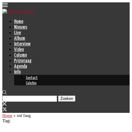
Home
Nieuws
Live
Album
Interview
Video
Column
Prijsvraag
Agenda
Info
Contact
Colofon
Zoeken
Home
»
red fang
Tag: