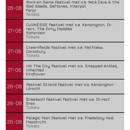
Rock en Seine Festival met o.a. Nick Cave & the
Bad Seeds, Deftones, Interpol
26-08
Parijs
Tickets
CuliNESSE Festival met o.a. Kensington, Di-
rect, The Dirty Daddies
27-08
Rotterdam
Tickets
Creamfields Festival met o.a. Faithless
27-08
Daresbury
Tickets
Hit The City Festival met o.a. Snapped Ankles,
27-08
Inherited
Eindhoven
Festival Strand Festival met o.a. Kensington
28-08
Utrecht
Breekout! Festival Festival met o.a. Di-rect
28-08
Bree
Tickets
Pelagic Fest Festival met o.a. Predatory Void
28-08
Maastricht
Tickets