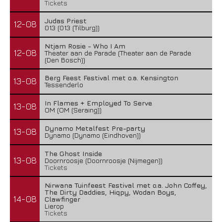
Tickets
Judas Priest
12-08
013 (013 (Tilburg))
Ntjam Rosie - Who I Am
12-08
Theater aan de Parade (Theater aan de Parade
(Den Bosch))
Berg Feest Festival met o.a. Kensington
13-08
Tessenderlo
In Flames + Employed To Serve
13-08
OM (OM (Seraing))
Dynamo Metalfest Pre-party
13-08
Dynamo (Dynamo (Eindhoven))
The Ghost Inside
13-08
Doornroosje (Doornroosje (Nijmegen))
Tickets
Nirwana Tuinfeest Festival met o.a. John Coffey,
The Dirty Daddies, Hiqpy, Wodan Boys,
14-08
Clawfinger
Lierop
Tickets