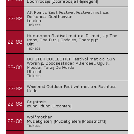
Doornroosje (Doornroosje (Nijmegen))
All Points East Festival Festival met o.a.
Deftones, Deafheaven
22-08
London
Tickets
Huntenpop Festival met o.a. Di-rect, Up The
Irons, The Dirty Daddies, Therapy?
22-08
Ulft
Tickets
DUISTER COLLECTIEF Festival met o.a. Sun
Worship, Doodseskader, Alkerdeel, Ggu:ll,
22-08
Modder, Terzij De Horde
Utrecht
Tickets
Waailand Outdoor Festival met o.a. Ruthless
22-08
Made
Cryptosis
22-08
Iduna (Iduna (Drachten))
Wolfmother
22-08
Muziekgieterij (Muziekgieterij (Maastricht))
Tickets