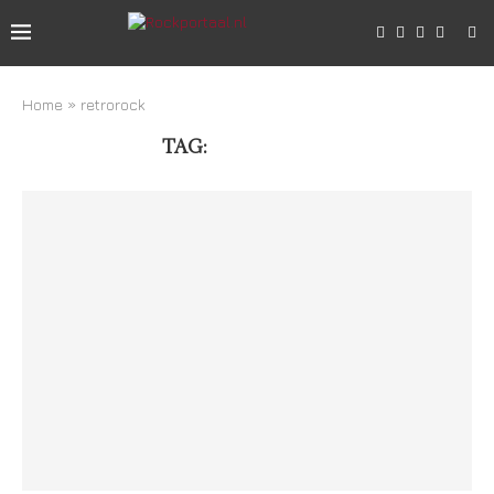
Home
»
retrorock
TAG:
RETROROCK