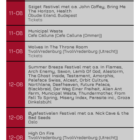
Sziget Festival met o.a. John Coffey, Bring Me
The Horizon, Health
11-08
Óbudai Eiland, Budapest
Tickets
Municipal Waste
11-08
Cafe Calluna (Cafe Calluna (Ommen))
Wolves In The Throne Room
11-08
TivoliVredenburg (TivoliVredenburg (Utrecht))
Tickets
Summer Breeze Festival met o.a. In Flames,
Arch Enemy, Saxon, Lamb Of God, Alestorm,
The Ghost Inside, Testament, Amorphis,
Paleface Swiss, Alcest, Orbit Culture,
12-08
Northlane, Deafheaven, Future Palace,
Blackbraid, Der Weg Einer Freiheit, Alien Ant
Farm, Municipal Waste, Thundermother, From
Fall To Spring, Misery Index, Parasite inc., Groza
Dinkelsbühl
Øyafestivalen Festival met o.a. Nick Cave & the
12-08
Bad Seeds
Oslo
High On Fire
12-08
TivoliVredenburg (TivoliVredenburg (Utrecht))