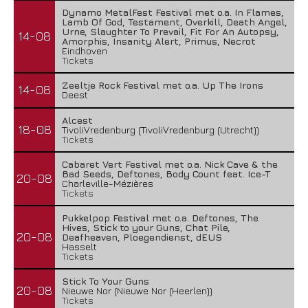
Dynamo MetalFest Festival met o.a. In Flames,
Lamb Of God, Testament, Overkill, Death Angel,
Urne, Slaughter To Prevail, Fit For An Autopsy,
14-08
Amorphis, Insanity Alert, Primus, Necrot
Eindhoven
Tickets
Zeeltje Rock Festival met o.a. Up The Irons
14-08
Deest
Alcest
18-08
TivoliVredenburg (TivoliVredenburg (Utrecht))
Tickets
Cabaret Vert Festival met o.a. Nick Cave & the
Bad Seeds, Deftones, Body Count feat. Ice-T
20-08
Charleville-Mézières
Tickets
Pukkelpop Festival met o.a. Deftones, The
Hives, Stick to your Guns, Chat Pile,
20-08
Deafheaven, Ploegendienst, dEUS
Hasselt
Tickets
Stick To Your Guns
20-08
Nieuwe Nor (Nieuwe Nor (Heerlen))
Tickets