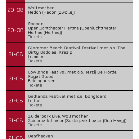
Wolfmother
20-08
Hedon (Hedon (Zwolle))
Racoon
Openluchttheater Hertme (Openluchttheater
20-08
Hertme (Hertme))
Tickets
Glemmer Beach Festival Festival met o.a. The
Dirty Daddies, Krezip
21-08
Lemmer
Tickets
Lowlands Festival met o.a. Terzij De Horde,
Royal Blood
21-08
Biddinghuizen
Tickets
Badlands Festival met o.a. Bongloard
21-08
Lottum
Tickets
Zuiderpark Live: Wolfmother
21-08
Zuiderparktheater (Zuiderparktheater (Den Haag))
Tickets
Deafheaven
21-08