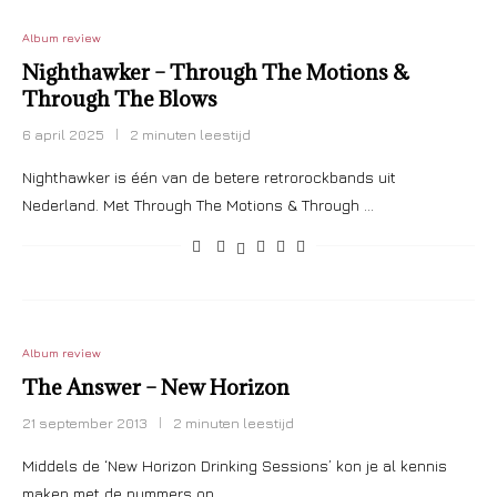
Album review
Nighthawker – Through The Motions &
Through The Blows
6 april 2025
2 minuten leestijd
Nighthawker is één van de betere retrorockbands uit
Nederland. Met Through The Motions & Through …
Album review
The Answer – New Horizon
21 september 2013
2 minuten leestijd
Middels de ‘New Horizon Drinking Sessions’ kon je al kennis
maken met de nummers op …