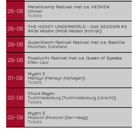
Metallicamp Festival met o.a. HESKEN
28-08
Ommen
Tickets
THE HICKEY UNDERWORLD - DAK SESSION #3
28-08
Wilde Westen (Wilde Westen (Kortrijk))
Superbloom Festival Festival met o.a. Bastille
29-08
Munchen, Duitsland
Popelucht Festival met o.a. Queen of Spades
29-08
Etten-Leur
Wyatt E.
01-09
Merleyn (Merleyn (Nijmegen))
Tickets
Chuck Ragan
02-09
TivoliVredenburg (TivoliVredenburg (Utrecht))
Tickets
Wyatt E.
02-09
Musicon (Musicon (Den Haag))
Tickets