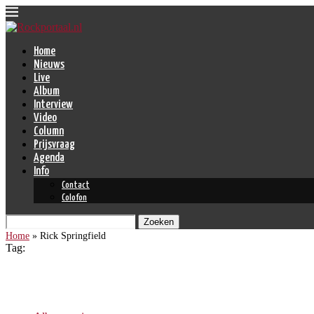
Home
Nieuws
Live
Album
Interview
Video
Column
Prijsvraag
Agenda
Info
Contact
Colofon
Zoeken
Home
»
Rick Springfield
Tag:
Rick Springfield