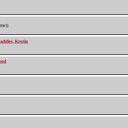
tme))
addies, Krezip
lood