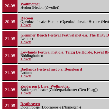
Wolfmother
20-08
Hedon (Hedon (Zwolle))
Racoon
20-08
Openluchttheater Hertme (Openluchttheater Hertme (Her
Tickets
Glemmer Beach Festival Festival met o.a. The Dirty D
21-08
Lemmer
Tickets
Lowlands Festival met o.a. Terzij De Horde, Royal B
21-08
Biddinghuizen
Tickets
Badlands Festival met o.a. Bongloard
21-08
Lottum
Tickets
Zuiderpark Live: Wolfmother
21-08
Zuiderparktheater (Zuiderparktheater (Den Haag))
Tickets
Deafheaven
21-08
Doornroosje (Doornroosje (Nijmegen))