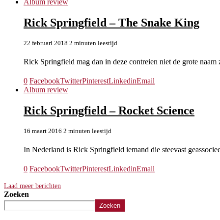
Album review
Rick Springfield – The Snake King
22 februari 2018
2 minuten leestijd
Rick Springfield mag dan in deze contreien niet de grote naam z
0
Facebook
Twitter
Pinterest
Linkedin
Email
Album review
Rick Springfield – Rocket Science
16 maart 2016
2 minuten leestijd
In Nederland is Rick Springfield iemand die steevast geassocie
0
Facebook
Twitter
Pinterest
Linkedin
Email
Laad meer berichten
Zoeken
Zoeken