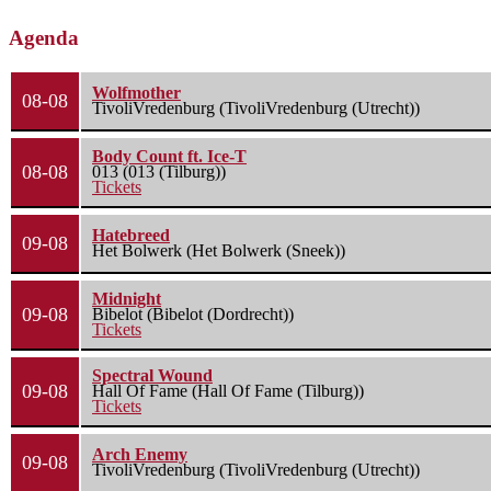
Agenda
Wolfmother
08-08
TivoliVredenburg (TivoliVredenburg (Utrecht))
Body Count ft. Ice-T
08-08
013 (013 (Tilburg))
Tickets
Hatebreed
09-08
Het Bolwerk (Het Bolwerk (Sneek))
Midnight
09-08
Bibelot (Bibelot (Dordrecht))
Tickets
Spectral Wound
09-08
Hall Of Fame (Hall Of Fame (Tilburg))
Tickets
Arch Enemy
09-08
TivoliVredenburg (TivoliVredenburg (Utrecht))