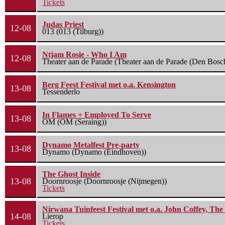
Tickets
Judas Priest
12-08
013 (013 (Tilburg))
Ntjam Rosie - Who I Am
12-08
Theater aan de Parade (Theater aan de Parade (Den Bosc
Berg Feest Festival met o.a. Kensington
13-08
Tessenderlo
In Flames + Employed To Serve
13-08
OM (OM (Seraing))
Dynamo Metalfest Pre-party
13-08
Dynamo (Dynamo (Eindhoven))
The Ghost Inside
13-08
Doornroosje (Doornroosje (Nijmegen))
Tickets
Nirwana Tuinfeest Festival met o.a. John Coffey, Th
14-08
Lierop
Tickets