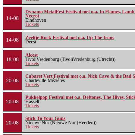
Dynamo MetalFest Festival met o.a. In Flames, Lamb O
Necrot
14-08
Eindhoven
Tickets
Zeeltje Rock Festival met o.a. Up The Irons
14-08
Deest
Alcest
18-08
TivoliVredenburg (TivoliVredenburg (Utrecht))
Tickets
Cabaret Vert Festival met o.a. Nick Cave & the Bad S
20-08
Charleville-Mézières
Tickets
Pukkelpop Festival met o.a. Deftones, The Hives, Sti
20-08
Hasselt
Tickets
Stick To Your Guns
20-08
Nieuwe Nor (Nieuwe Nor (Heerlen))
Tickets