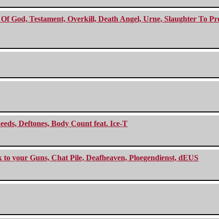
f God, Testament, Overkill, Death Angel, Urne, Slaughter To Prev
eeds, Deftones, Body Count feat. Ice-T
ck to your Guns, Chat Pile, Deafheaven, Ploegendienst, dEUS