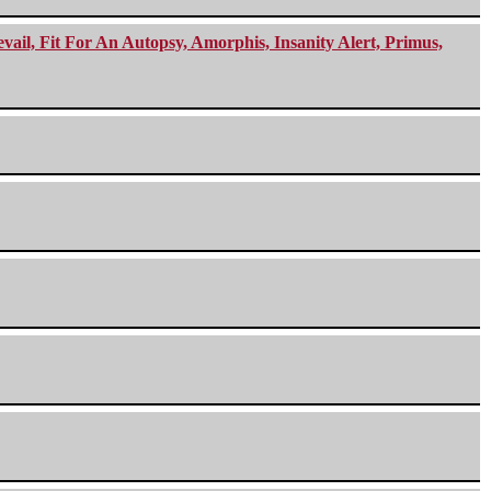
ail, Fit For An Autopsy, Amorphis, Insanity Alert, Primus,