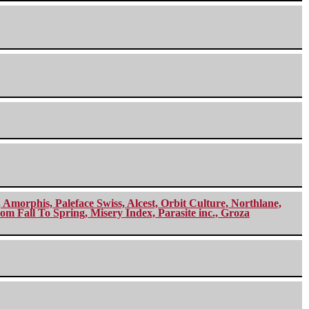
morphis, Paleface Swiss, Alcest, Orbit Culture, Northlane,
m Fall To Spring, Misery Index, Parasite inc., Groza