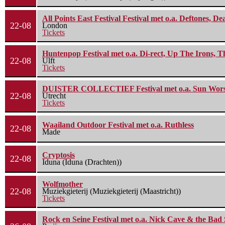
All Points East Festival Festival met o.a. Deftones, D
22-08
London
Tickets
Huntenpop Festival met o.a. Di-rect, Up The Irons, 
22-08
Ulft
Tickets
DUISTER COLLECTIEF Festival met o.a. Sun Worship
22-08
Utrecht
Tickets
Waailand Outdoor Festival met o.a. Ruthless
22-08
Made
Cryptosis
22-08
Iduna (Iduna (Drachten))
Wolfmother
22-08
Muziekgieterij (Muziekgieterij (Maastricht))
Tickets
Rock en Seine Festival met o.a. Nick Cave & the Bad 