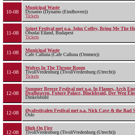
Municipal Waste
10-08
Dynamo (Dynamo (Eindhoven))
Tickets
Sziget Festival met o.a. John Coffey, Bring Me The H
11-08
Óbudai Eiland, Budapest
Tickets
Municipal Waste
11-08
Cafe Calluna (Cafe Calluna (Ommen))
Wolves In The Throne Room
11-08
TivoliVredenburg (TivoliVredenburg (Utrecht))
Tickets
Summer Breeze Festival met o.a. In Flames, Arch Ene
12-08
Deafheaven, Future Palace, Blackbraid, Der Weg Eine
Dinkelsbühl
Øyafestivalen Festival met o.a. Nick Cave & the Bad 
12-08
Oslo
High On Fire
12-08
TivoliVredenburg (TivoliVredenburg (Utrecht))