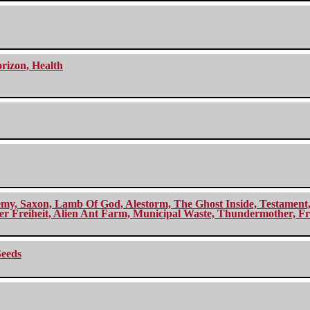
orizon, Health
my, Saxon, Lamb Of God, Alestorm, The Ghost Inside, Testament, A
r Freiheit, Alien Ant Farm, Municipal Waste, Thundermother, Fro
Seeds