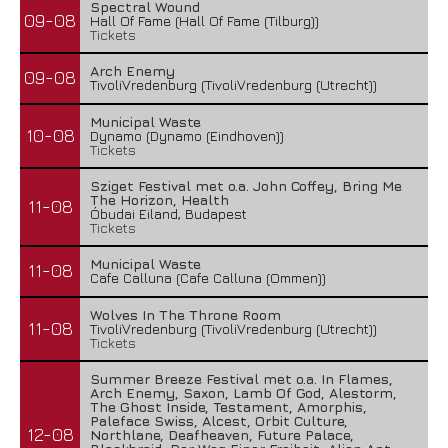
Spectral Wound
09-08
Hall Of Fame (Hall Of Fame (Tilburg))
Tickets
Arch Enemy
09-08
TivoliVredenburg (TivoliVredenburg (Utrecht))
Municipal Waste
10-08
Dynamo (Dynamo (Eindhoven))
Tickets
Sziget Festival met o.a. John Coffey, Bring Me
The Horizon, Health
11-08
Óbudai Eiland, Budapest
Tickets
Municipal Waste
11-08
Cafe Calluna (Cafe Calluna (Ommen))
Wolves In The Throne Room
11-08
TivoliVredenburg (TivoliVredenburg (Utrecht))
Tickets
Summer Breeze Festival met o.a. In Flames,
Arch Enemy, Saxon, Lamb Of God, Alestorm,
The Ghost Inside, Testament, Amorphis,
Paleface Swiss, Alcest, Orbit Culture,
12-08
Northlane, Deafheaven, Future Palace,