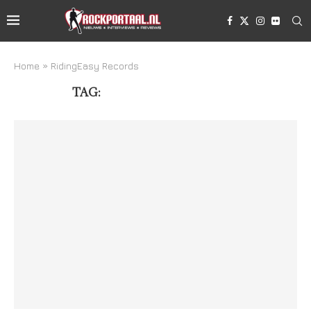
Home
»
RidingEasy Records
TAG:
RIDINGEASY RECORDS