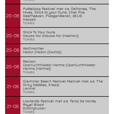
Pukkelpop Festival met o.a. Deftones, The
Hives, Stick to your Guns, Chat Pile,
20-08
Deafheaven, Ploegendienst, dEUS
Hasselt
Tickets
Stick To Your Guns
20-08
Nieuwe Nor (Nieuwe Nor (Heerlen))
Tickets
Wolfmother
20-08
Hedon (Hedon (Zwolle))
Racoon
Openluchttheater Hertme (Openluchttheater
20-08
Hertme (Hertme))
Tickets
Glemmer Beach Festival Festival met o.a. The
Dirty Daddies, Krezip
21-08
Lemmer
Tickets
Lowlands Festival met o.a. Terzij De Horde,
Royal Blood
21-08
Biddinghuizen
Tickets