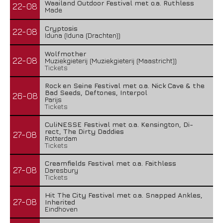
Waailand Outdoor Festival met o.a. Ruthless
22-08
Made
Cryptosis
22-08
Iduna (Iduna (Drachten))
Wolfmother
22-08
Muziekgieterij (Muziekgieterij (Maastricht))
Tickets
Rock en Seine Festival met o.a. Nick Cave & the
Bad Seeds, Deftones, Interpol
26-08
Parijs
Tickets
CuliNESSE Festival met o.a. Kensington, Di-
rect, The Dirty Daddies
27-08
Rotterdam
Tickets
Creamfields Festival met o.a. Faithless
27-08
Daresbury
Tickets
Hit The City Festival met o.a. Snapped Ankles,
27-08
Inherited
Eindhoven