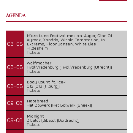
AGENDA
M'era Luna Festival met o.a. Auger, Clan Of
Xymox, Xandria, Within Temptation, In
08-08
Extremo, Floor Jansen, White Lies
Hildesheim
Tickets
Wolfmother
08-08
TivoliVredenburg (TivoliVredenburg (Utrecht))
Tickets
Body Count ft. Ice-T
08-08
013 (013 (Tilburg))
Tickets
Hatebreed
09-08
Het Bolwerk (Het Bolwerk (Sneek))
Midnight
09-08
Bibelot (Bibelot (Dordrecht))
Tickets