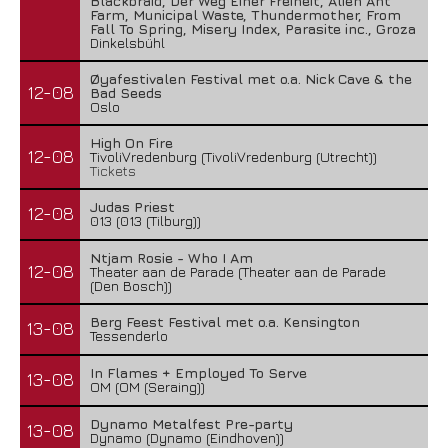
Blackbraid, Der Weg Einer Freiheit, Alien Ant
Farm, Municipal Waste, Thundermother, From
Fall To Spring, Misery Index, Parasite inc., Groza
Dinkelsbühl
Øyafestivalen Festival met o.a. Nick Cave & the
12-08
Bad Seeds
Oslo
High On Fire
12-08
TivoliVredenburg (TivoliVredenburg (Utrecht))
Tickets
Judas Priest
12-08
013 (013 (Tilburg))
Ntjam Rosie - Who I Am
12-08
Theater aan de Parade (Theater aan de Parade
(Den Bosch))
Berg Feest Festival met o.a. Kensington
13-08
Tessenderlo
In Flames + Employed To Serve
13-08
OM (OM (Seraing))
Dynamo Metalfest Pre-party
13-08
Dynamo (Dynamo (Eindhoven))