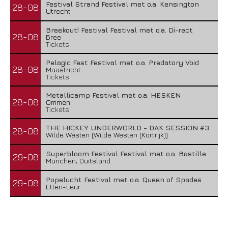
Festival Strand Festival met o.a. Kensington
28-08
Utrecht
Breekout! Festival Festival met o.a. Di-rect
28-08
Bree
Tickets
Pelagic Fest Festival met o.a. Predatory Void
28-08
Maastricht
Tickets
Metallicamp Festival met o.a. HESKEN
28-08
Ommen
Tickets
THE HICKEY UNDERWORLD - DAK SESSION #3
28-08
Wilde Westen (Wilde Westen (Kortrijk))
Superbloom Festival Festival met o.a. Bastille
29-08
Munchen, Duitsland
Popelucht Festival met o.a. Queen of Spades
29-08
Etten-Leur