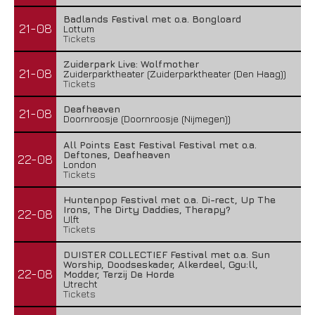
Badlands Festival met o.a. Bongloard
21-08
Lottum
Tickets
Zuiderpark Live: Wolfmother
21-08
Zuiderparktheater (Zuiderparktheater (Den Haag))
Tickets
Deafheaven
21-08
Doornroosje (Doornroosje (Nijmegen))
All Points East Festival Festival met o.a.
Deftones, Deafheaven
22-08
London
Tickets
Huntenpop Festival met o.a. Di-rect, Up The
Irons, The Dirty Daddies, Therapy?
22-08
Ulft
Tickets
DUISTER COLLECTIEF Festival met o.a. Sun
Worship, Doodseskader, Alkerdeel, Ggu:ll,
22-08
Modder, Terzij De Horde
Utrecht
Tickets