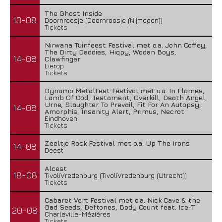
The Ghost Inside
13-08
Doornroosje (Doornroosje (Nijmegen))
Tickets
Nirwana Tuinfeest Festival met o.a. John Coffey,
The Dirty Daddies, Hiqpy, Wodan Boys,
14-08
Clawfinger
Lierop
Tickets
Dynamo MetalFest Festival met o.a. In Flames,
Lamb Of God, Testament, Overkill, Death Angel,
Urne, Slaughter To Prevail, Fit For An Autopsy,
14-08
Amorphis, Insanity Alert, Primus, Necrot
Eindhoven
Tickets
Zeeltje Rock Festival met o.a. Up The Irons
14-08
Deest
Alcest
18-08
TivoliVredenburg (TivoliVredenburg (Utrecht))
Tickets
Cabaret Vert Festival met o.a. Nick Cave & the
Bad Seeds, Deftones, Body Count feat. Ice-T
20-08
Charleville-Mézières
Tickets