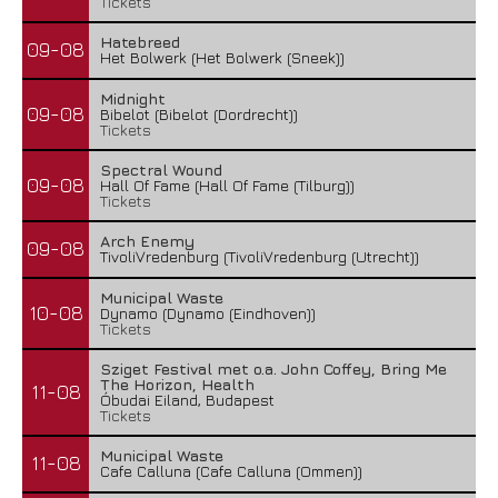
Tickets
Hatebreed
09-08
Het Bolwerk (Het Bolwerk (Sneek))
Midnight
09-08
Bibelot (Bibelot (Dordrecht))
Tickets
Spectral Wound
09-08
Hall Of Fame (Hall Of Fame (Tilburg))
Tickets
Arch Enemy
09-08
TivoliVredenburg (TivoliVredenburg (Utrecht))
Municipal Waste
10-08
Dynamo (Dynamo (Eindhoven))
Tickets
Sziget Festival met o.a. John Coffey, Bring Me
The Horizon, Health
11-08
Óbudai Eiland, Budapest
Tickets
Municipal Waste
11-08
Cafe Calluna (Cafe Calluna (Ommen))