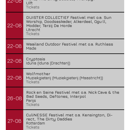
22-08
Ulft
Tickets
DUISTER COLLECTIEF Festival met o.a. Sun
Worship, Doodseskader, Alkerdeel, Ggu:ll,
22-08
Modder, Terzij De Horde
Utrecht
Tickets
Waailand Outdoor Festival met o.a. Ruthless
22-08
Made
Cryptosis
22-08
Iduna (Iduna (Drachten))
Wolfmother
22-08
Muziekgieterij (Muziekgieterij (Maastricht))
Tickets
Rock en Seine Festival met o.a. Nick Cave & the
Bad Seeds, Deftones, Interpol
26-08
Parijs
Tickets
CuliNESSE Festival met o.a. Kensington, Di-
rect, The Dirty Daddies
27-08
Rotterdam
Tickets