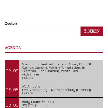
Zoeken
ZOEKEN
AGENDA
M'era Luna Festival met o.a. Auger, Clan Of
Xymox, Xandria, Within Temptation, In
08-08
Extremo, Floor Jansen, White Lies
Hildesheim
Tickets
Wolfmother
08-08
TivoliVredenburg (TivoliVredenburg (Utrecht))
Tickets
Body Count ft. Ice-T
08-08
013 (013 (Tilburg))