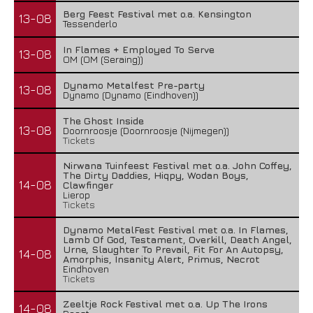
Berg Feest Festival met o.a. Kensington
13-08
Tessenderlo
In Flames + Employed To Serve
13-08
OM (OM (Seraing))
Dynamo Metalfest Pre-party
13-08
Dynamo (Dynamo (Eindhoven))
The Ghost Inside
13-08
Doornroosje (Doornroosje (Nijmegen))
Tickets
Nirwana Tuinfeest Festival met o.a. John Coffey,
The Dirty Daddies, Hiqpy, Wodan Boys,
14-08
Clawfinger
Lierop
Tickets
Dynamo MetalFest Festival met o.a. In Flames,
Lamb Of God, Testament, Overkill, Death Angel,
Urne, Slaughter To Prevail, Fit For An Autopsy,
14-08
Amorphis, Insanity Alert, Primus, Necrot
Eindhoven
Tickets
Zeeltje Rock Festival met o.a. Up The Irons
14-08