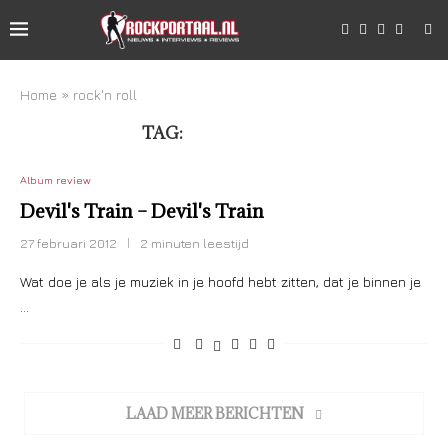
Home
»
rock'n roll
TAG:
ROCK’N ROLL
Album review
Devil's Train – Devil's Train
27 februari 2012
2 minuten leestijd
Wat doe je als je muziek in je hoofd hebt zitten, dat je binnen je
…
LAAD MEER BERICHTEN