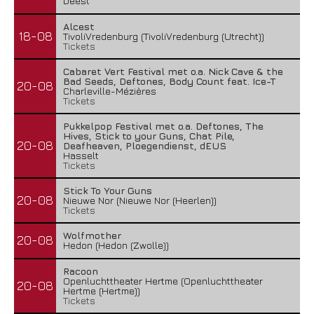
Deest
Alcest
18-08
TivoliVredenburg (TivoliVredenburg (Utrecht))
Tickets
Cabaret Vert Festival met o.a. Nick Cave & the
Bad Seeds, Deftones, Body Count feat. Ice-T
20-08
Charleville-Mézières
Tickets
Pukkelpop Festival met o.a. Deftones, The
Hives, Stick to your Guns, Chat Pile,
20-08
Deafheaven, Ploegendienst, dEUS
Hasselt
Tickets
Stick To Your Guns
20-08
Nieuwe Nor (Nieuwe Nor (Heerlen))
Tickets
Wolfmother
20-08
Hedon (Hedon (Zwolle))
Racoon
Openluchttheater Hertme (Openluchttheater
20-08
Hertme (Hertme))
Tickets