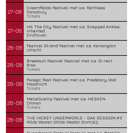
Creamfields Festival met o.a. Faithless
27-08
Daresbury
Tickets
Hit The City Festival met o.a. Snapped Ankles,
27-08
Inherited
Eindhoven
Festival Strand Festival met o.a. Kensington
28-08
Utrecht
Breekout! Festival Festival met o.a. Di-rect
28-08
Bree
Tickets
Pelagic Fest Festival met o.a. Predatory Void
28-08
Maastricht
Tickets
Metallicamp Festival met o.a. HESKEN
28-08
Ommen
Tickets
THE HICKEY UNDERWORLD - DAK SESSION #3
28-08
Wilde Westen (Wilde Westen (Kortrijk))
Superbloom Festival Festival met o.a. Bastille