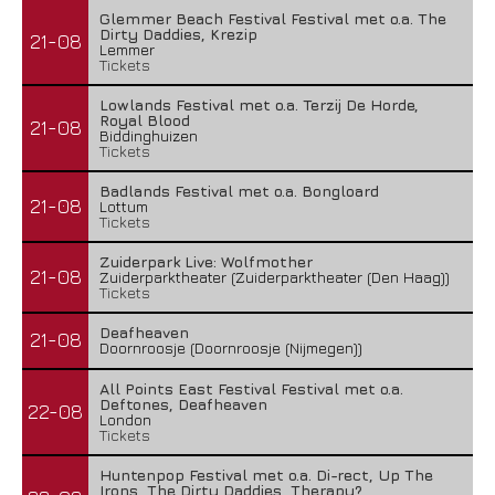
Glemmer Beach Festival Festival met o.a. The
Dirty Daddies, Krezip
21-08
Lemmer
Tickets
Lowlands Festival met o.a. Terzij De Horde,
Royal Blood
21-08
Biddinghuizen
Tickets
Badlands Festival met o.a. Bongloard
21-08
Lottum
Tickets
Zuiderpark Live: Wolfmother
21-08
Zuiderparktheater (Zuiderparktheater (Den Haag))
Tickets
Deafheaven
21-08
Doornroosje (Doornroosje (Nijmegen))
All Points East Festival Festival met o.a.
Deftones, Deafheaven
22-08
London
Tickets
Huntenpop Festival met o.a. Di-rect, Up The
Irons, The Dirty Daddies, Therapy?