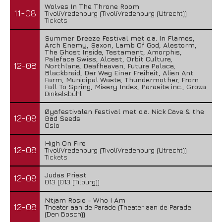
Wolves In The Throne Room
11-08
TivoliVredenburg (TivoliVredenburg (Utrecht))
Tickets
Summer Breeze Festival met o.a. In Flames,
Arch Enemy, Saxon, Lamb Of God, Alestorm,
The Ghost Inside, Testament, Amorphis,
Paleface Swiss, Alcest, Orbit Culture,
12-08
Northlane, Deafheaven, Future Palace,
Blackbraid, Der Weg Einer Freiheit, Alien Ant
Farm, Municipal Waste, Thundermother, From
Fall To Spring, Misery Index, Parasite inc., Groza
Dinkelsbühl
Øyafestivalen Festival met o.a. Nick Cave & the
12-08
Bad Seeds
Oslo
High On Fire
12-08
TivoliVredenburg (TivoliVredenburg (Utrecht))
Tickets
Judas Priest
12-08
013 (013 (Tilburg))
Ntjam Rosie - Who I Am
12-08
Theater aan de Parade (Theater aan de Parade
(Den Bosch))