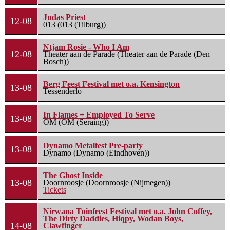
Judas Priest
12-08
013 (013 (Tilburg))
Ntjam Rosie - Who I Am
12-08
Theater aan de Parade (Theater aan de Parade (Den
Bosch))
Berg Feest Festival met o.a. Kensington
13-08
Tessenderlo
In Flames + Employed To Serve
13-08
OM (OM (Seraing))
Dynamo Metalfest Pre-party
13-08
Dynamo (Dynamo (Eindhoven))
The Ghost Inside
13-08
Doornroosje (Doornroosje (Nijmegen))
Tickets
Nirwana Tuinfeest Festival met o.a. John Coffey,
The Dirty Daddies, Hiqpy, Wodan Boys,
14-08
Clawfinger