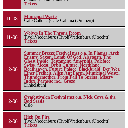
Tickets
Municipal Waste
11-08
Cafe Calluna (Cafe Calluna (Ommen))
Wolves In The Throne Room
11-08
TivoliVredenburg (TivoliVredenburg (Utrecht))
Tickets
Summer Breeze Festival met o.a. In Flames, Arch
Enemy, Saxon, Lamb Of God, Alestorm, The
Ghost Inside, Testament, Amorphis, Paleface
Swiss, Alcest, Orbit Culture, Northlane,
12-08
Deafheaven, Future Palace, Blackbraid, Der Weg
Einer Freiheit, Alien Ant Farm, Municipal Waste,
Thundermother, From Fall To Spring, Misery
Index, Parasite inc., Groza
Dinkelsbühl
Øyafestivalen Festival met o.a. Nick Cave & the
12-08
Bad Seeds
Oslo
High On Fire
12-08
TivoliVredenburg (TivoliVredenburg (Utrecht))
Tickets