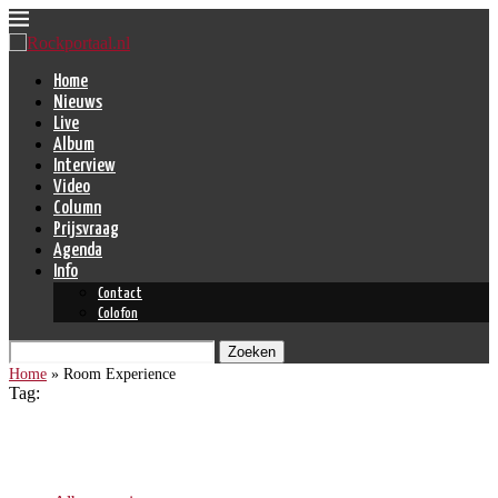
Home
Nieuws
Live
Album
Interview
Video
Column
Prijsvraag
Agenda
Info
Contact
Colofon
Zoeken
Home
»
Room Experience
Tag:
Room Experience