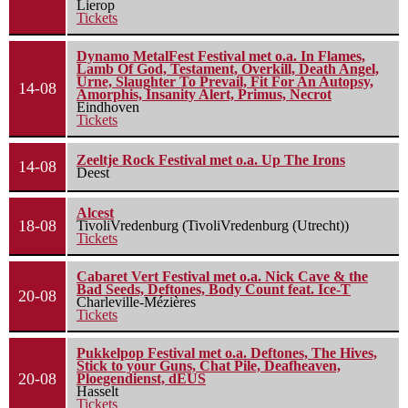
Lierop
Tickets
Dynamo MetalFest Festival met o.a. In Flames,
Lamb Of God, Testament, Overkill, Death Angel,
Urne, Slaughter To Prevail, Fit For An Autopsy,
14-08
Amorphis, Insanity Alert, Primus, Necrot
Eindhoven
Tickets
Zeeltje Rock Festival met o.a. Up The Irons
14-08
Deest
Alcest
18-08
TivoliVredenburg (TivoliVredenburg (Utrecht))
Tickets
Cabaret Vert Festival met o.a. Nick Cave & the
Bad Seeds, Deftones, Body Count feat. Ice-T
20-08
Charleville-Mézières
Tickets
Pukkelpop Festival met o.a. Deftones, The Hives,
Stick to your Guns, Chat Pile, Deafheaven,
20-08
Ploegendienst, dEUS
Hasselt
Tickets