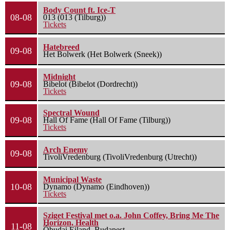
Body Count ft. Ice-T
08-08
013 (013 (Tilburg))
Tickets
Hatebreed
09-08
Het Bolwerk (Het Bolwerk (Sneek))
Midnight
09-08
Bibelot (Bibelot (Dordrecht))
Tickets
Spectral Wound
09-08
Hall Of Fame (Hall Of Fame (Tilburg))
Tickets
Arch Enemy
09-08
TivoliVredenburg (TivoliVredenburg (Utrecht))
Municipal Waste
10-08
Dynamo (Dynamo (Eindhoven))
Tickets
Sziget Festival met o.a. John Coffey, Bring Me The
Horizon, Health
11-08
Óbudai Eiland, Budapest