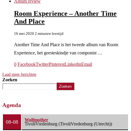
Album review
Room Experience – Another Time
And Place
16 mei 2020
2 minuten leestijd
Another Time And Place is het tweede album van Room
Experience, het geesteskindje van componist …
0
Facebook
Twitter
Pinterest
Linkedin
Email
Laad meer berichten
Zoeken
Zoeken
Agenda
Wolfmother
08-08
TivoliVredenburg (TivoliVredenburg (Utrecht))