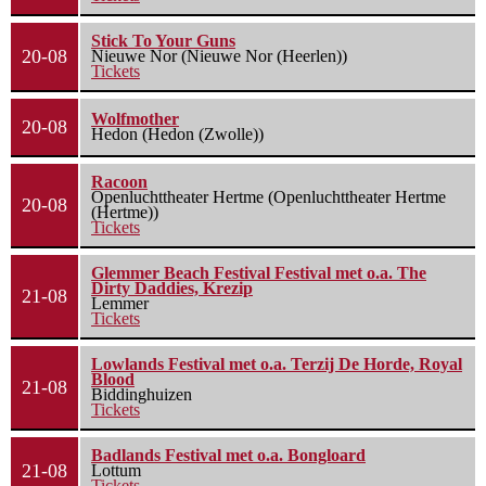
Stick To Your Guns
20-08
Nieuwe Nor (Nieuwe Nor (Heerlen))
Tickets
Wolfmother
20-08
Hedon (Hedon (Zwolle))
Racoon
Openluchttheater Hertme (Openluchttheater Hertme
20-08
(Hertme))
Tickets
Glemmer Beach Festival Festival met o.a. The
Dirty Daddies, Krezip
21-08
Lemmer
Tickets
Lowlands Festival met o.a. Terzij De Horde, Royal
Blood
21-08
Biddinghuizen
Tickets
Badlands Festival met o.a. Bongloard
21-08
Lottum
Tickets