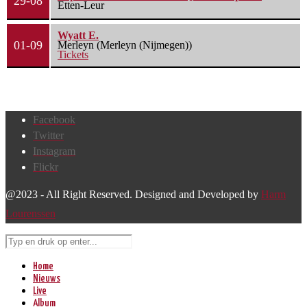
29-08
Etten-Leur
Wyatt E.
01-09
Merleyn (Merleyn (Nijmegen))
Tickets
Facebook
Twitter
Instagram
Flickr
@2023 - All Right Reserved. Designed and Developed by
Harm
Lourenssen
Home
Nieuws
Live
Album