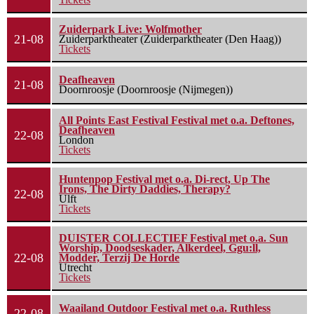
Zuiderpark Live: Wolfmother
21-08
Zuiderparktheater (Zuiderparktheater (Den Haag))
Tickets
Deafheaven
21-08
Doornroosje (Doornroosje (Nijmegen))
All Points East Festival Festival met o.a. Deftones,
Deafheaven
22-08
London
Tickets
Huntenpop Festival met o.a. Di-rect, Up The
Irons, The Dirty Daddies, Therapy?
22-08
Ulft
Tickets
DUISTER COLLECTIEF Festival met o.a. Sun
Worship, Doodseskader, Alkerdeel, Ggu:ll,
22-08
Modder, Terzij De Horde
Utrecht
Tickets
Waailand Outdoor Festival met o.a. Ruthless
22-08