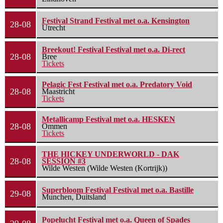
Festival Strand Festival met o.a. Kensington
28-08
Utrecht
Breekout! Festival Festival met o.a. Di-rect
28-08
Bree
Tickets
Pelagic Fest Festival met o.a. Predatory Void
28-08
Maastricht
Tickets
Metallicamp Festival met o.a. HESKEN
28-08
Ommen
Tickets
THE HICKEY UNDERWORLD - DAK
28-08
SESSION #3
Wilde Westen (Wilde Westen (Kortrijk))
Superbloom Festival Festival met o.a. Bastille
29-08
Munchen, Duitsland
Popelucht Festival met o.a. Queen of Spades