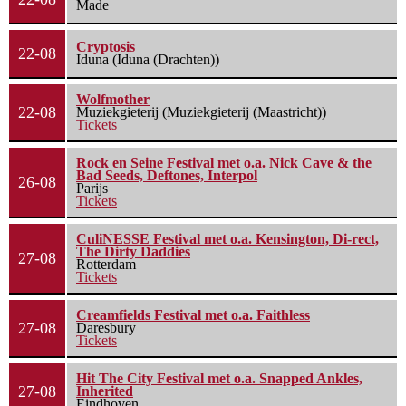
Made
Cryptosis
22-08
Iduna (Iduna (Drachten))
Wolfmother
22-08
Muziekgieterij (Muziekgieterij (Maastricht))
Tickets
Rock en Seine Festival met o.a. Nick Cave & the
Bad Seeds, Deftones, Interpol
26-08
Parijs
Tickets
CuliNESSE Festival met o.a. Kensington, Di-rect,
The Dirty Daddies
27-08
Rotterdam
Tickets
Creamfields Festival met o.a. Faithless
27-08
Daresbury
Tickets
Hit The City Festival met o.a. Snapped Ankles,
27-08
Inherited
Eindhoven