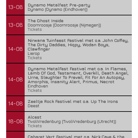
Dynamo Metalfest Pre-party
13-08
Dynamo (Dynamo (Eindhoven))
The Ghost Inside
13-08
Doornroosje (Doornroosje (Nijmegen))
Tickets
Nirwana Tuinfeest Festival met o.a. John Coffey,
The Dirty Daddies, Hiqpy, Wodan Boys,
14-08
Clawfinger
Lierop
Tickets
Dynamo MetalFest Festival met o.a. In Flames,
Lamb Of God, Testament, Overkill, Death Angel,
Urne, Slaughter To Prevail, Fit For An Autopsy,
14-08
Amorphis, Insanity Alert, Primus, Necrot
Eindhoven
Tickets
Zeeltje Rock Festival met o.a. Up The Irons
14-08
Deest
Alcest
18-08
TivoliVredenburg (TivoliVredenburg (Utrecht))
Tickets
Cabaret Vert Festival met o.a. Nick Cave & the