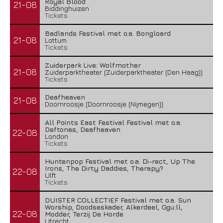
Royal Blood
21-08
Biddinghuizen
Tickets
Badlands Festival met o.a. Bongloard
21-08
Lottum
Tickets
Zuiderpark Live: Wolfmother
21-08
Zuiderparktheater (Zuiderparktheater (Den Haag))
Tickets
Deafheaven
21-08
Doornroosje (Doornroosje (Nijmegen))
All Points East Festival Festival met o.a.
Deftones, Deafheaven
22-08
London
Tickets
Huntenpop Festival met o.a. Di-rect, Up The
Irons, The Dirty Daddies, Therapy?
22-08
Ulft
Tickets
DUISTER COLLECTIEF Festival met o.a. Sun
Worship, Doodseskader, Alkerdeel, Ggu:ll,
22-08
Modder, Terzij De Horde
Utrecht