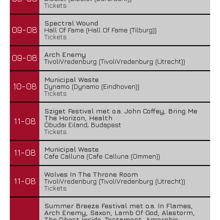
Tickets
Spectral Wound
09-08
Hall Of Fame (Hall Of Fame (Tilburg))
Tickets
Arch Enemy
09-08
TivoliVredenburg (TivoliVredenburg (Utrecht))
Municipal Waste
10-08
Dynamo (Dynamo (Eindhoven))
Tickets
Sziget Festival met o.a. John Coffey, Bring Me
The Horizon, Health
11-08
Óbudai Eiland, Budapest
Tickets
Municipal Waste
11-08
Cafe Calluna (Cafe Calluna (Ommen))
Wolves In The Throne Room
11-08
TivoliVredenburg (TivoliVredenburg (Utrecht))
Tickets
Summer Breeze Festival met o.a. In Flames,
Arch Enemy, Saxon, Lamb Of God, Alestorm,
The Ghost Inside, Testament, Amorphis,