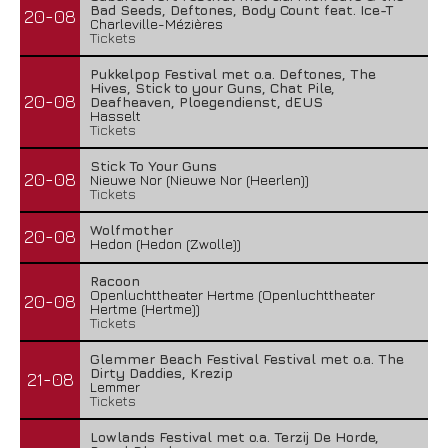
Bad Seeds, Deftones, Body Count feat. Ice-T
20-08
Charleville-Mézières
Tickets
Pukkelpop Festival met o.a. Deftones, The
Hives, Stick to your Guns, Chat Pile,
20-08
Deafheaven, Ploegendienst, dEUS
Hasselt
Tickets
Stick To Your Guns
20-08
Nieuwe Nor (Nieuwe Nor (Heerlen))
Tickets
Wolfmother
20-08
Hedon (Hedon (Zwolle))
Racoon
Openluchttheater Hertme (Openluchttheater
20-08
Hertme (Hertme))
Tickets
Glemmer Beach Festival Festival met o.a. The
Dirty Daddies, Krezip
21-08
Lemmer
Tickets
Lowlands Festival met o.a. Terzij De Horde,