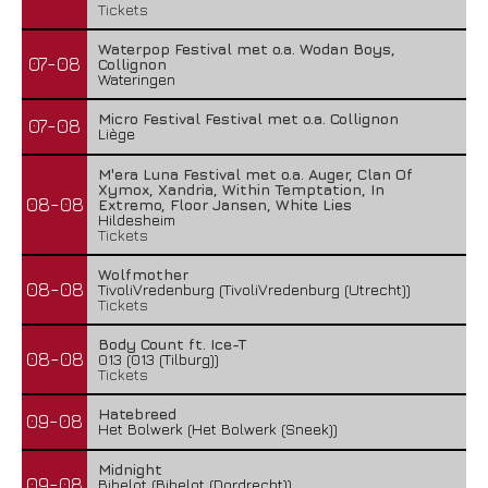
Tickets
Waterpop Festival met o.a. Wodan Boys,
07-08
Collignon
Wateringen
Micro Festival Festival met o.a. Collignon
07-08
Liège
M'era Luna Festival met o.a. Auger, Clan Of
Xymox, Xandria, Within Temptation, In
08-08
Extremo, Floor Jansen, White Lies
Hildesheim
Tickets
Wolfmother
08-08
TivoliVredenburg (TivoliVredenburg (Utrecht))
Tickets
Body Count ft. Ice-T
08-08
013 (013 (Tilburg))
Tickets
Hatebreed
09-08
Het Bolwerk (Het Bolwerk (Sneek))
Midnight
09-08
Bibelot (Bibelot (Dordrecht))