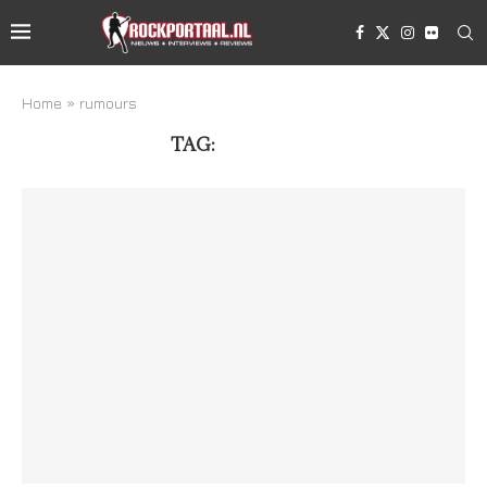
Home
»
rumours
TAG:
RUMOURS