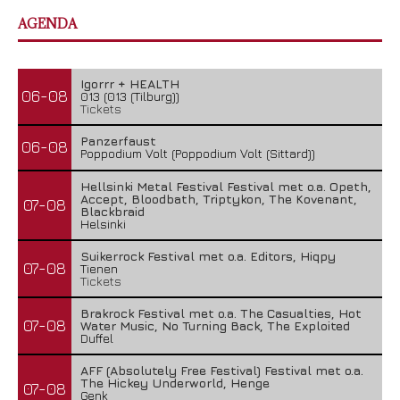
AGENDA
Igorrr + HEALTH
06-08
013 (013 (Tilburg))
Tickets
Panzerfaust
06-08
Poppodium Volt (Poppodium Volt (Sittard))
Hellsinki Metal Festival Festival met o.a. Opeth,
Accept, Bloodbath, Triptykon, The Kovenant,
07-08
Blackbraid
Helsinki
Suikerrock Festival met o.a. Editors, Hiqpy
07-08
Tienen
Tickets
Brakrock Festival met o.a. The Casualties, Hot
07-08
Water Music, No Turning Back, The Exploited
Duffel
AFF (Absolutely Free Festival) Festival met o.a.
The Hickey Underworld, Henge
07-08
Genk