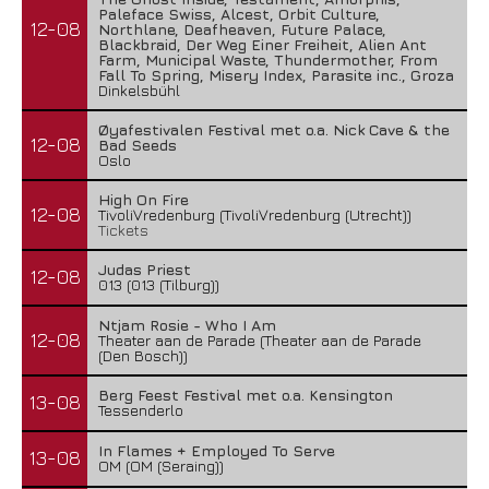
Paleface Swiss, Alcest, Orbit Culture,
12-08
Northlane, Deafheaven, Future Palace,
Blackbraid, Der Weg Einer Freiheit, Alien Ant
Farm, Municipal Waste, Thundermother, From
Fall To Spring, Misery Index, Parasite inc., Groza
Dinkelsbühl
Øyafestivalen Festival met o.a. Nick Cave & the
12-08
Bad Seeds
Oslo
High On Fire
12-08
TivoliVredenburg (TivoliVredenburg (Utrecht))
Tickets
Judas Priest
12-08
013 (013 (Tilburg))
Ntjam Rosie - Who I Am
12-08
Theater aan de Parade (Theater aan de Parade
(Den Bosch))
Berg Feest Festival met o.a. Kensington
13-08
Tessenderlo
In Flames + Employed To Serve
13-08
OM (OM (Seraing))