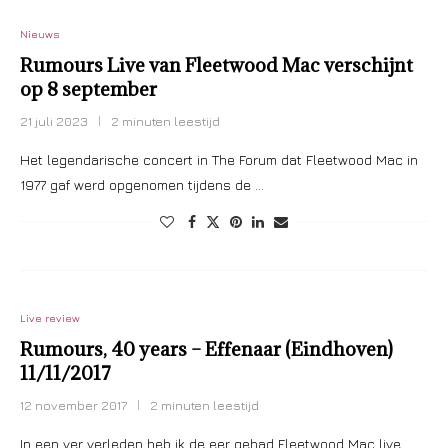
Nieuws
Rumours Live van Fleetwood Mac verschijnt
op 8 september
21 juli 2023
2 minuten leestijd
Het legendarische concert in The Forum dat Fleetwood Mac in
1977 gaf werd opgenomen tijdens de …
Live review
Rumours, 40 years – Effenaar (Eindhoven)
11/11/2017
12 november 2017
2 minuten leestijd
In een ver verleden heb ik de eer gehad Fleetwood Mac live