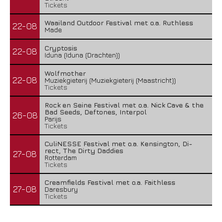
Tickets
Waailand Outdoor Festival met o.a. Ruthless
22-08
Made
Cryptosis
22-08
Iduna (Iduna (Drachten))
Wolfmother
22-08
Muziekgieterij (Muziekgieterij (Maastricht))
Tickets
Rock en Seine Festival met o.a. Nick Cave & the
Bad Seeds, Deftones, Interpol
26-08
Parijs
Tickets
CuliNESSE Festival met o.a. Kensington, Di-
rect, The Dirty Daddies
27-08
Rotterdam
Tickets
Creamfields Festival met o.a. Faithless
27-08
Daresbury
Tickets