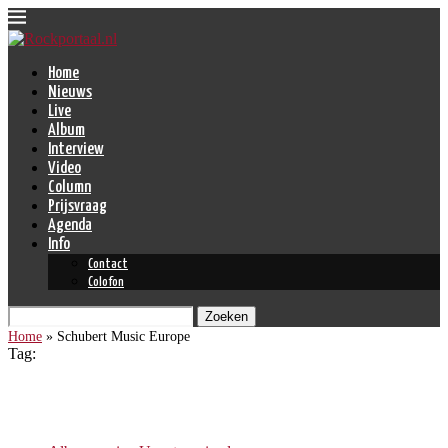
Home
Nieuws
Live
Album
Interview
Video
Column
Prijsvraag
Agenda
Info
Contact
Colofon
Zoeken
Home
»
Schubert Music Europe
Tag:
Schubert Music Europe