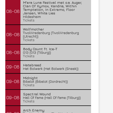
M'era Luna Festival met o.a. Auger,
Clan Of Xymox, Xandria, Within
Temptation, In Extremo, Floor
08-08
Jansen, White Lies
Hildesheim
Tickets
Wolfmother
TivoliVredenburg (TivoliVredenburg
08-08
(Utrecht))
Tickets
Body Count ft. Ice-T
08-08
013 (013 (Tilburg))
Tickets
Hatebreed
09-08
Het Bolwerk (Het Bolwerk (Sneek))
Midnight
09-08
Bibelot (Bibelot (Dordrecht))
Tickets
Spectral Wound
09-08
Hall Of Fame (Hall Of Fame (Tilburg))
Tickets
Arch Enemy