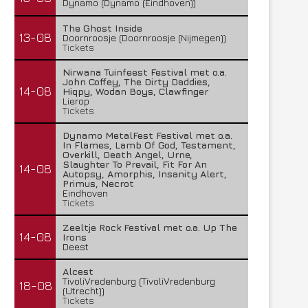
Dynamo (Dynamo (Eindhoven))
The Ghost Inside
13-08
Doornroosje (Doornroosje (Nijmegen))
Tickets
Nirwana Tuinfeest Festival met o.a.
John Coffey, The Dirty Daddies,
14-08
Hiqpy, Wodan Boys, Clawfinger
Lierop
Tickets
Dynamo MetalFest Festival met o.a.
In Flames, Lamb Of God, Testament,
Overkill, Death Angel, Urne,
Slaughter To Prevail, Fit For An
14-08
Autopsy, Amorphis, Insanity Alert,
Primus, Necrot
Eindhoven
Tickets
Zeeltje Rock Festival met o.a. Up The
14-08
Irons
Deest
Alcest
TivoliVredenburg (TivoliVredenburg
18-08
(Utrecht))
Tickets