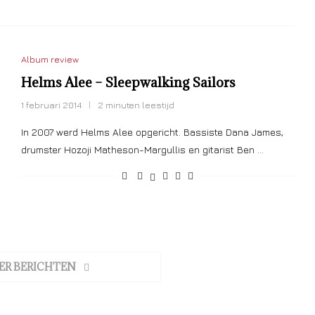
Album review
Helms Alee – Sleepwalking Sailors
1 februari 2014
2 minuten leestijd
In 2007 werd Helms Alee opgericht. Bassiste Dana James,
drumster Hozoji Matheson-Margullis en gitarist Ben …
ER BERICHTEN