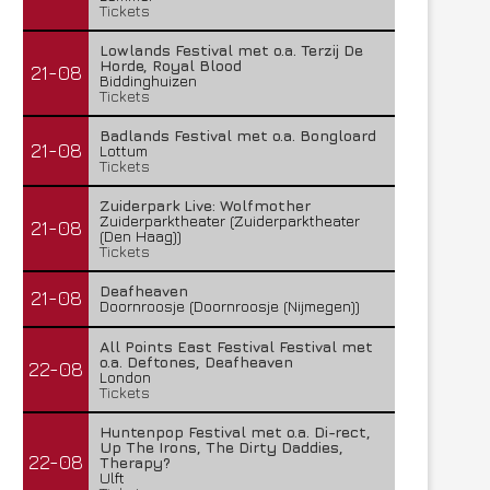
Tickets
Lowlands Festival met o.a. Terzij De
Horde, Royal Blood
21-08
Biddinghuizen
Tickets
Badlands Festival met o.a. Bongloard
21-08
Lottum
Tickets
Zuiderpark Live: Wolfmother
Zuiderparktheater (Zuiderparktheater
21-08
(Den Haag))
Tickets
Deafheaven
21-08
Doornroosje (Doornroosje (Nijmegen))
All Points East Festival Festival met
o.a. Deftones, Deafheaven
22-08
London
Tickets
Huntenpop Festival met o.a. Di-rect,
Up The Irons, The Dirty Daddies,
22-08
Therapy?
Ulft