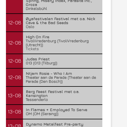
Spring, Misery Index, Parasite inc.,
Groza
Dinkelsbühl
Øyafestivalen Festival met o.a. Nick
12-08
Cave & the Bad Seeds
Oslo
High On Fire
TivoliVredenburg (TivoliVredenburg
12-08
(Utrecht))
Tickets
Judas Priest
12-08
013 (013 (Tilburg))
Ntjam Rosie - Who I Am
12-08
Theater aan de Parade (Theater aan de
Parade (Den Bosch))
Berg Feest Festival met o.a.
13-08
Kensington
Tessenderlo
In Flames + Employed To Serve
13-08
OM (OM (Seraing))
Dynamo Metalfest Pre-party
13-08