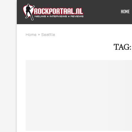
HOME
Home
»
Seattle
TAG