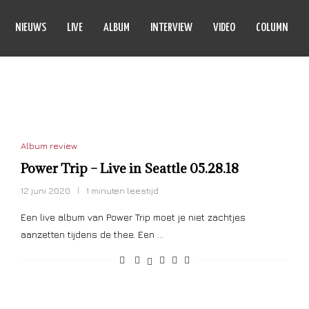
NIEUWS
LIVE
ALBUM
INTERVIEW
VIDEO
COLUMN
:
SEATTLE
Album review
Power Trip – Live in Seattle 05.28.18
12 juni 2020
1 minuten leestijd
Een live album van Power Trip moet je niet zachtjes
aanzetten tijdens de thee. Een …