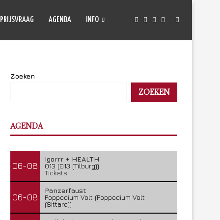
PRIJSVRAAG
AGENDA
INFO
Zoeken
ZOEKEN
AGENDA
Igorrr + HEALTH
06-08
013 (013 (Tilburg))
Tickets
Panzerfaust
06-08
Poppodium Volt (Poppodium Volt
(Sittard))