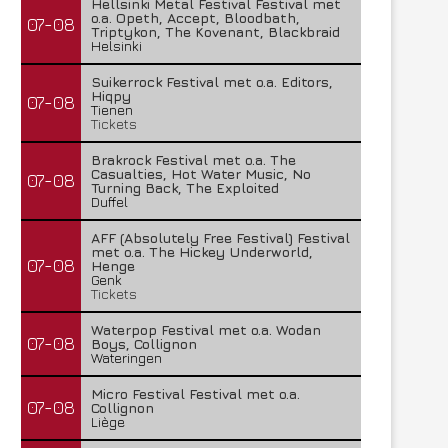
Hellsinki Metal Festival Festival met
o.a. Opeth, Accept, Bloodbath,
07-08
Triptykon, The Kovenant, Blackbraid
Helsinki
Suikerrock Festival met o.a. Editors,
Hiqpy
07-08
Tienen
Tickets
Brakrock Festival met o.a. The
Casualties, Hot Water Music, No
07-08
Turning Back, The Exploited
Duffel
AFF (Absolutely Free Festival) Festival
met o.a. The Hickey Underworld,
07-08
Henge
Genk
Tickets
Waterpop Festival met o.a. Wodan
07-08
Boys, Collignon
Wateringen
Micro Festival Festival met o.a.
07-08
Collignon
Liège