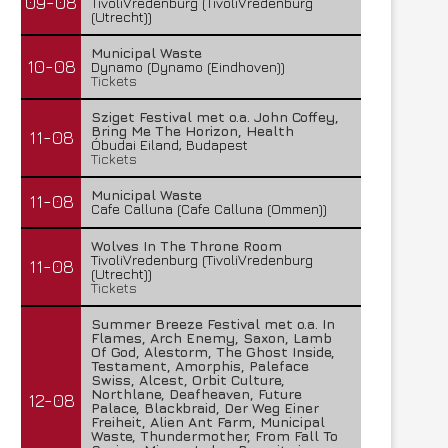
09-08
TivoliVredenburg (TivoliVredenburg
(Utrecht))
Municipal Waste
10-08
Dynamo (Dynamo (Eindhoven))
Tickets
Sziget Festival met o.a. John Coffey,
Bring Me The Horizon, Health
11-08
Óbudai Eiland, Budapest
Tickets
Municipal Waste
11-08
Cafe Calluna (Cafe Calluna (Ommen))
Wolves In The Throne Room
TivoliVredenburg (TivoliVredenburg
11-08
(Utrecht))
Tickets
Summer Breeze Festival met o.a. In
Flames, Arch Enemy, Saxon, Lamb
Of God, Alestorm, The Ghost Inside,
Testament, Amorphis, Paleface
Swiss, Alcest, Orbit Culture,
Northlane, Deafheaven, Future
12-08
Palace, Blackbraid, Der Weg Einer
Freiheit, Alien Ant Farm, Municipal
Waste, Thundermother, From Fall To