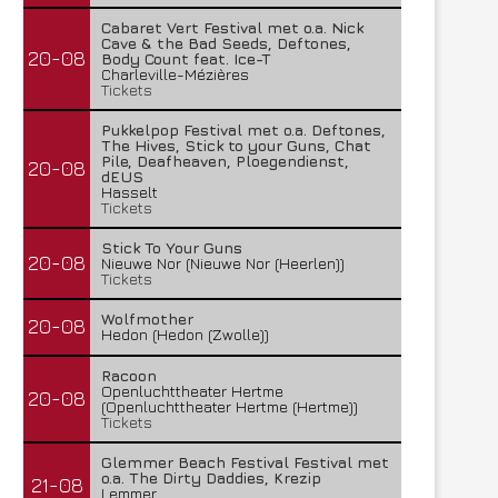
Cabaret Vert Festival met o.a. Nick
Cave & the Bad Seeds, Deftones,
20-08
Body Count feat. Ice-T
Charleville-Mézières
Tickets
Pukkelpop Festival met o.a. Deftones,
The Hives, Stick to your Guns, Chat
Pile, Deafheaven, Ploegendienst,
20-08
dEUS
Hasselt
Tickets
Stick To Your Guns
20-08
Nieuwe Nor (Nieuwe Nor (Heerlen))
Tickets
Wolfmother
20-08
Hedon (Hedon (Zwolle))
Racoon
Openluchttheater Hertme
20-08
(Openluchttheater Hertme (Hertme))
Tickets
Glemmer Beach Festival Festival met
o.a. The Dirty Daddies, Krezip
21-08
Lemmer