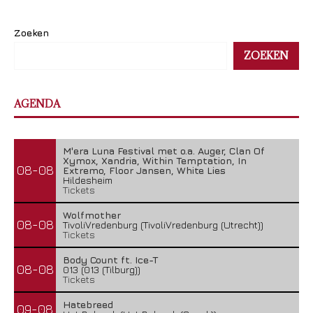
Zoeken
ZOEKEN
AGENDA
M'era Luna Festival met o.a. Auger, Clan Of
Xymox, Xandria, Within Temptation, In
08-08
Extremo, Floor Jansen, White Lies
Hildesheim
Tickets
Wolfmother
08-08
TivoliVredenburg (TivoliVredenburg (Utrecht))
Tickets
Body Count ft. Ice-T
08-08
013 (013 (Tilburg))
Tickets
Hatebreed
09-08