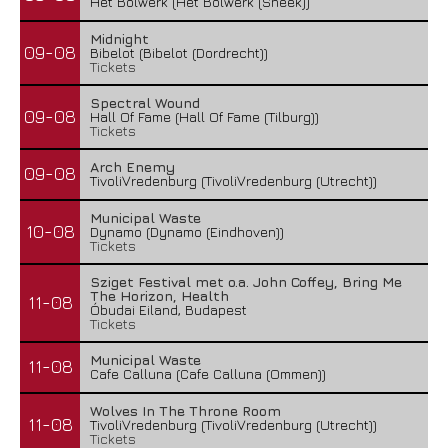
Het Bolwerk (Het Bolwerk (Sneek))
Midnight
09-08
Bibelot (Bibelot (Dordrecht))
Tickets
Spectral Wound
09-08
Hall Of Fame (Hall Of Fame (Tilburg))
Tickets
Arch Enemy
09-08
TivoliVredenburg (TivoliVredenburg (Utrecht))
Municipal Waste
10-08
Dynamo (Dynamo (Eindhoven))
Tickets
Sziget Festival met o.a. John Coffey, Bring Me
The Horizon, Health
11-08
Óbudai Eiland, Budapest
Tickets
Municipal Waste
11-08
Cafe Calluna (Cafe Calluna (Ommen))
Wolves In The Throne Room
11-08
TivoliVredenburg (TivoliVredenburg (Utrecht))
Tickets