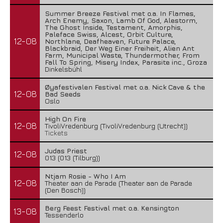
Summer Breeze Festival met o.a. In Flames,
Arch Enemy, Saxon, Lamb Of God, Alestorm,
The Ghost Inside, Testament, Amorphis,
Paleface Swiss, Alcest, Orbit Culture,
12-08
Northlane, Deafheaven, Future Palace,
Blackbraid, Der Weg Einer Freiheit, Alien Ant
Farm, Municipal Waste, Thundermother, From
Fall To Spring, Misery Index, Parasite inc., Groza
Dinkelsbühl
Øyafestivalen Festival met o.a. Nick Cave & the
12-08
Bad Seeds
Oslo
High On Fire
12-08
TivoliVredenburg (TivoliVredenburg (Utrecht))
Tickets
Judas Priest
12-08
013 (013 (Tilburg))
Ntjam Rosie - Who I Am
12-08
Theater aan de Parade (Theater aan de Parade
(Den Bosch))
Berg Feest Festival met o.a. Kensington
13-08
Tessenderlo