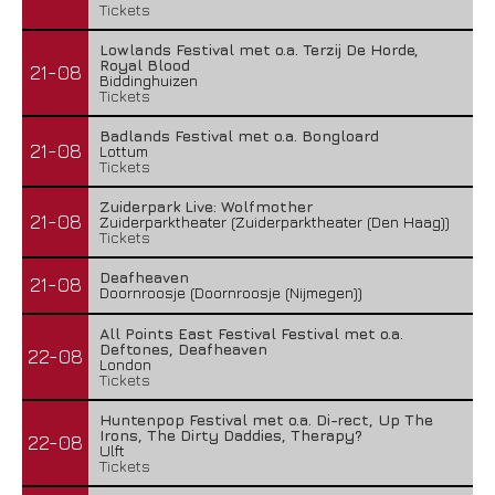
Tickets
Lowlands Festival met o.a. Terzij De Horde,
Royal Blood
21-08
Biddinghuizen
Tickets
Badlands Festival met o.a. Bongloard
21-08
Lottum
Tickets
Zuiderpark Live: Wolfmother
21-08
Zuiderparktheater (Zuiderparktheater (Den Haag))
Tickets
Deafheaven
21-08
Doornroosje (Doornroosje (Nijmegen))
All Points East Festival Festival met o.a.
Deftones, Deafheaven
22-08
London
Tickets
Huntenpop Festival met o.a. Di-rect, Up The
Irons, The Dirty Daddies, Therapy?
22-08
Ulft
Tickets