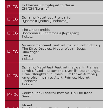
In Flames + Employed To Serve
13-08
OM (OM (Seraing))
Dynamo Metalfest Pre-party
13-08
Dynamo (Dynamo (Eindhoven))
The Ghost Inside
13-08
Doornroosje (Doornroosje (Nijmegen))
Tickets
Nirwana Tuinfeest Festival met o.a. John Coffey,
The Dirty Daddies, Hiqpy, Wodan Boys,
14-08
Clawfinger
Lierop
Tickets
Dynamo MetalFest Festival met o.a. In Flames,
Lamb Of God, Testament, Overkill, Death Angel,
Urne, Slaughter To Prevail, Fit For An Autopsy,
14-08
Amorphis, Insanity Alert, Primus, Necrot
Eindhoven
Tickets
Zeeltje Rock Festival met o.a. Up The Irons
14-08
Deest
Alcest