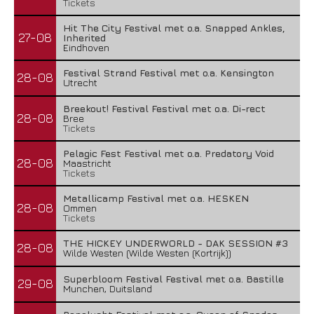
Tickets
Hit The City Festival met o.a. Snapped Ankles,
27-08
Inherited
Eindhoven
Festival Strand Festival met o.a. Kensington
28-08
Utrecht
Breekout! Festival Festival met o.a. Di-rect
28-08
Bree
Tickets
Pelagic Fest Festival met o.a. Predatory Void
28-08
Maastricht
Tickets
Metallicamp Festival met o.a. HESKEN
28-08
Ommen
Tickets
THE HICKEY UNDERWORLD - DAK SESSION #3
28-08
Wilde Westen (Wilde Westen (Kortrijk))
Superbloom Festival Festival met o.a. Bastille
29-08
Munchen, Duitsland