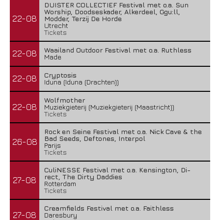
DUISTER COLLECTIEF Festival met o.a. Sun
Worship, Doodseskader, Alkerdeel, Ggu:ll,
22-08
Modder, Terzij De Horde
Utrecht
Tickets
Waailand Outdoor Festival met o.a. Ruthless
22-08
Made
Cryptosis
22-08
Iduna (Iduna (Drachten))
Wolfmother
22-08
Muziekgieterij (Muziekgieterij (Maastricht))
Tickets
Rock en Seine Festival met o.a. Nick Cave & the
Bad Seeds, Deftones, Interpol
26-08
Parijs
Tickets
CuliNESSE Festival met o.a. Kensington, Di-
rect, The Dirty Daddies
27-08
Rotterdam
Tickets
Creamfields Festival met o.a. Faithless
27-08
Daresbury