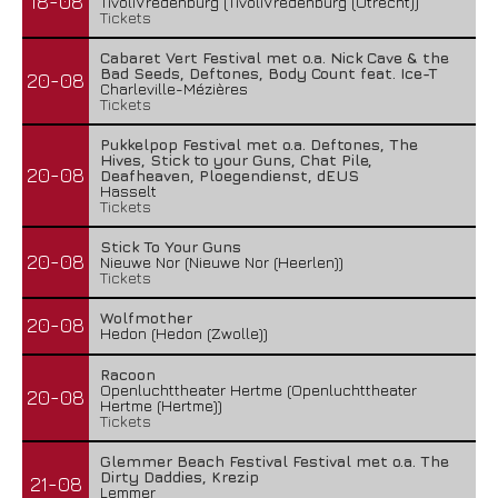
18-08
TivoliVredenburg (TivoliVredenburg (Utrecht))
Tickets
Cabaret Vert Festival met o.a. Nick Cave & the
Bad Seeds, Deftones, Body Count feat. Ice-T
20-08
Charleville-Mézières
Tickets
Pukkelpop Festival met o.a. Deftones, The
Hives, Stick to your Guns, Chat Pile,
20-08
Deafheaven, Ploegendienst, dEUS
Hasselt
Tickets
Stick To Your Guns
20-08
Nieuwe Nor (Nieuwe Nor (Heerlen))
Tickets
Wolfmother
20-08
Hedon (Hedon (Zwolle))
Racoon
Openluchttheater Hertme (Openluchttheater
20-08
Hertme (Hertme))
Tickets
Glemmer Beach Festival Festival met o.a. The
Dirty Daddies, Krezip
21-08
Lemmer