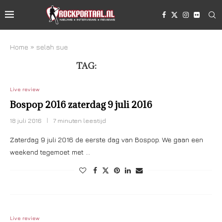
Home
»
selah sue
TAG:
SELAH SUE
Live review
Bospop 2016 zaterdag 9 juli 2016
18 juli 2016
7 minuten leestijd
Zaterdag 9 juli 2016 de eerste dag van Bospop. We gaan een
weekend tegemoet met …
Live review