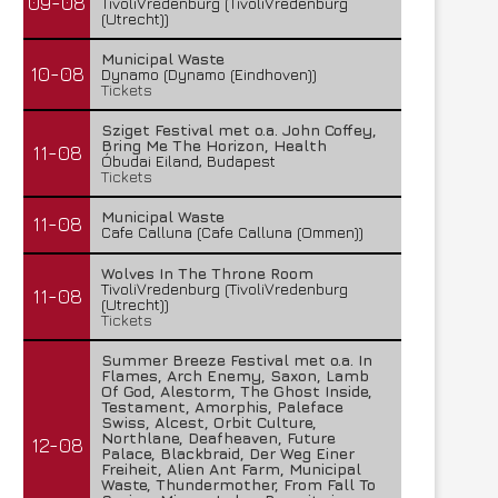
09-08
TivoliVredenburg (TivoliVredenburg
(Utrecht))
Municipal Waste
10-08
Dynamo (Dynamo (Eindhoven))
Tickets
Sziget Festival met o.a. John Coffey,
Bring Me The Horizon, Health
11-08
Óbudai Eiland, Budapest
Tickets
Municipal Waste
11-08
Cafe Calluna (Cafe Calluna (Ommen))
Wolves In The Throne Room
TivoliVredenburg (TivoliVredenburg
11-08
(Utrecht))
Tickets
Summer Breeze Festival met o.a. In
Flames, Arch Enemy, Saxon, Lamb
Of God, Alestorm, The Ghost Inside,
Testament, Amorphis, Paleface
Swiss, Alcest, Orbit Culture,
Northlane, Deafheaven, Future
12-08
Palace, Blackbraid, Der Weg Einer
Freiheit, Alien Ant Farm, Municipal
Waste, Thundermother, From Fall To