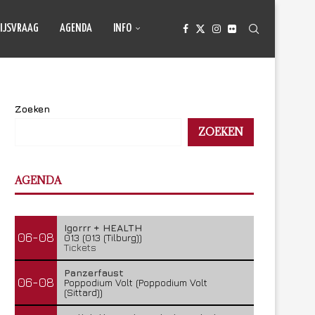
IJSVRAAG
AGENDA
INFO
Zoeken
ZOEKEN
AGENDA
Igorrr + HEALTH
06-08
013 (013 (Tilburg))
Tickets
Panzerfaust
06-08
Poppodium Volt (Poppodium Volt
(Sittard))