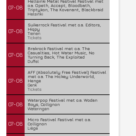
Hellsinki Metal Festival Festival met
o.a. Opeth, Accept, Bloodbath,
07-08
Triptykon, The Kovenant, Blackbraid
Helsinki
Suikerrock Festival met o.a. Editors,
Hiqpy
07-08
Tienen
Tickets
Brakrock Festival met o.a. The
Casualties, Hot Water Music, No
07-08
Turning Back, The Exploited
Duffel
AFF (Absolutely Free Festival) Festival
met o.a. The Hickey Underworld,
07-08
Henge
Genk
Tickets
Waterpop Festival met o.a. Wodan
07-08
Boys, Collignon
Wateringen
Micro Festival Festival met o.a.
07-08
Collignon
Liège