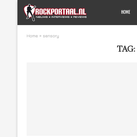
HOME
Home
»
sensory
TAG