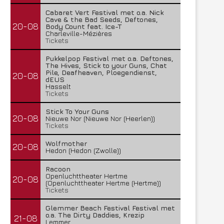
Cabaret Vert Festival met o.a. Nick
Cave & the Bad Seeds, Deftones,
20-08
Body Count feat. Ice-T
Charleville-Mézières
Tickets
Pukkelpop Festival met o.a. Deftones,
The Hives, Stick to your Guns, Chat
Pile, Deafheaven, Ploegendienst,
20-08
dEUS
Hasselt
Tickets
Stick To Your Guns
20-08
Nieuwe Nor (Nieuwe Nor (Heerlen))
Tickets
Wolfmother
20-08
Hedon (Hedon (Zwolle))
Racoon
Openluchttheater Hertme
20-08
(Openluchttheater Hertme (Hertme))
Tickets
Glemmer Beach Festival Festival met
o.a. The Dirty Daddies, Krezip
21-08
Lemmer