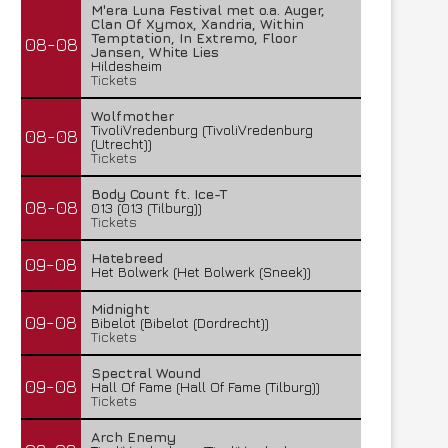
M'era Luna Festival met o.a. Auger,
Clan Of Xymox, Xandria, Within
Temptation, In Extremo, Floor
08-08
Jansen, White Lies
Hildesheim
Tickets
Wolfmother
TivoliVredenburg (TivoliVredenburg
08-08
(Utrecht))
Tickets
Body Count ft. Ice-T
08-08
013 (013 (Tilburg))
Tickets
Hatebreed
09-08
Het Bolwerk (Het Bolwerk (Sneek))
Midnight
09-08
Bibelot (Bibelot (Dordrecht))
Tickets
Spectral Wound
09-08
Hall Of Fame (Hall Of Fame (Tilburg))
Tickets
Arch Enemy