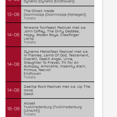
Dynamo (Dynamo (Eindhoven))
The Ghost Inside
13-08
Doornroosje (Doornroosje (Nijmegen))
Tickets
Nirwana Tuinfeest Festival met o.a.
John Coffey, The Dirty Daddies,
14-08
Hiqpy, Wodan Boys, Clawfinger
Lierop
Tickets
Dynamo MetalFest Festival met o.a.
In Flames, Lamb Of God, Testament,
Overkill, Death Angel, Urne,
Slaughter To Prevail, Fit For An
14-08
Autopsy, Amorphis, Insanity Alert,
Primus, Necrot
Eindhoven
Tickets
Zeeltje Rock Festival met o.a. Up The
14-08
Irons
Deest
Alcest
TivoliVredenburg (TivoliVredenburg
18-08
(Utrecht))
Tickets