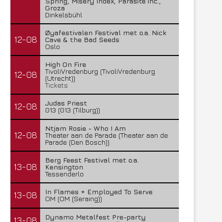
Spring, Misery Index, Parasite inc.,
Groza
Dinkelsbühl
Øyafestivalen Festival met o.a. Nick
12-08
Cave & the Bad Seeds
Oslo
High On Fire
TivoliVredenburg (TivoliVredenburg
12-08
(Utrecht))
Tickets
Judas Priest
12-08
013 (013 (Tilburg))
Ntjam Rosie - Who I Am
12-08
Theater aan de Parade (Theater aan de
Parade (Den Bosch))
Berg Feest Festival met o.a.
13-08
Kensington
Tessenderlo
In Flames + Employed To Serve
13-08
OM (OM (Seraing))
Dynamo Metalfest Pre-party
13-08