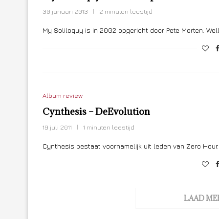
30 januari 2013
2 minuten leestijd
My Soliloquy is in 2002 opgericht door Pete Morten. We
Album review
Cynthesis – DeEvolution
19 juli 2011
1 minuten leestijd
Cynthesis bestaat voornamelijk uit leden van Zero Hour
LAAD ME