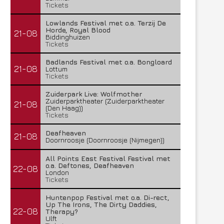
Tickets
Lowlands Festival met o.a. Terzij De
Horde, Royal Blood
21-08
Biddinghuizen
Tickets
Badlands Festival met o.a. Bongloard
21-08
Lottum
Tickets
Zuiderpark Live: Wolfmother
Zuiderparktheater (Zuiderparktheater
21-08
(Den Haag))
Tickets
Deafheaven
21-08
Doornroosje (Doornroosje (Nijmegen))
All Points East Festival Festival met
o.a. Deftones, Deafheaven
22-08
London
Tickets
Huntenpop Festival met o.a. Di-rect,
Up The Irons, The Dirty Daddies,
22-08
Therapy?
Ulft