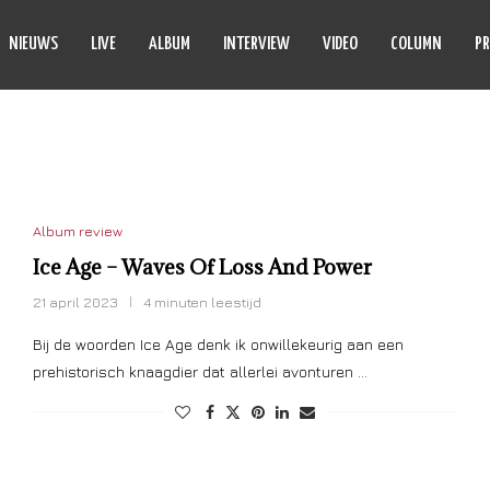
NIEUWS
LIVE
ALBUM
INTERVIEW
VIDEO
COLUMN
PR
:
SENSORY
Album review
Ice Age – Waves Of Loss And Power
21 april 2023
4 minuten leestijd
Bij de woorden Ice Age denk ik onwillekeurig aan een
prehistorisch knaagdier dat allerlei avonturen …