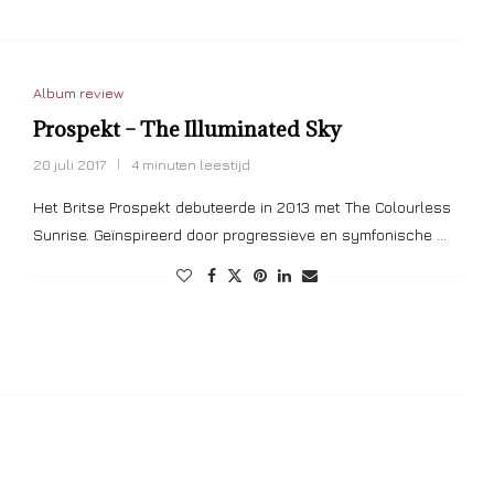
Album review
Prospekt – The Illuminated Sky
20 juli 2017
4 minuten leestijd
Het Britse Prospekt debuteerde in 2013 met The Colourless
Sunrise. Geïnspireerd door progressieve en symfonische …