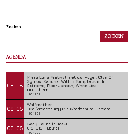
Zoeken
ZOEKEN
AGENDA
M'era Luna Festival met o.a. Auger, Clan Of
Xymox, Xandria, Within Temptation, In
08-08
Extremo, Floor Jansen, White Lies
Hildesheim
Tickets
Wolfmother
08-08
TivoliVredenburg (TivoliVredenburg (Utrecht))
Tickets
Body Count ft. Ice-T
08-08
013 (013 (Tilburg))
Tickets