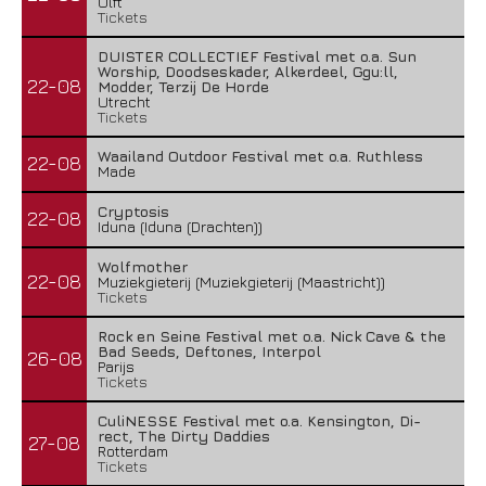
Ulft
Tickets
DUISTER COLLECTIEF Festival met o.a. Sun
Worship, Doodseskader, Alkerdeel, Ggu:ll,
22-08
Modder, Terzij De Horde
Utrecht
Tickets
Waailand Outdoor Festival met o.a. Ruthless
22-08
Made
Cryptosis
22-08
Iduna (Iduna (Drachten))
Wolfmother
22-08
Muziekgieterij (Muziekgieterij (Maastricht))
Tickets
Rock en Seine Festival met o.a. Nick Cave & the
Bad Seeds, Deftones, Interpol
26-08
Parijs
Tickets
CuliNESSE Festival met o.a. Kensington, Di-
rect, The Dirty Daddies
27-08
Rotterdam
Tickets