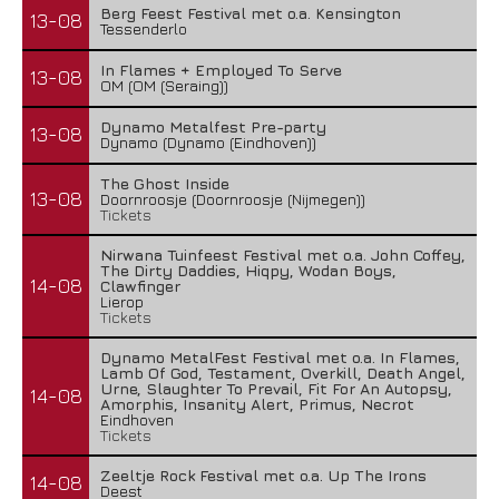
Berg Feest Festival met o.a. Kensington
13-08
Tessenderlo
In Flames + Employed To Serve
13-08
OM (OM (Seraing))
Dynamo Metalfest Pre-party
13-08
Dynamo (Dynamo (Eindhoven))
The Ghost Inside
13-08
Doornroosje (Doornroosje (Nijmegen))
Tickets
Nirwana Tuinfeest Festival met o.a. John Coffey,
The Dirty Daddies, Hiqpy, Wodan Boys,
14-08
Clawfinger
Lierop
Tickets
Dynamo MetalFest Festival met o.a. In Flames,
Lamb Of God, Testament, Overkill, Death Angel,
Urne, Slaughter To Prevail, Fit For An Autopsy,
14-08
Amorphis, Insanity Alert, Primus, Necrot
Eindhoven
Tickets
Zeeltje Rock Festival met o.a. Up The Irons
14-08
Deest