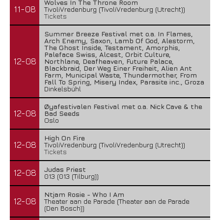
Wolves In The Throne Room
11-08
TivoliVredenburg (TivoliVredenburg (Utrecht))
Tickets
Summer Breeze Festival met o.a. In Flames,
Arch Enemy, Saxon, Lamb Of God, Alestorm,
The Ghost Inside, Testament, Amorphis,
Paleface Swiss, Alcest, Orbit Culture,
12-08
Northlane, Deafheaven, Future Palace,
Blackbraid, Der Weg Einer Freiheit, Alien Ant
Farm, Municipal Waste, Thundermother, From
Fall To Spring, Misery Index, Parasite inc., Groza
Dinkelsbühl
Øyafestivalen Festival met o.a. Nick Cave & the
12-08
Bad Seeds
Oslo
High On Fire
12-08
TivoliVredenburg (TivoliVredenburg (Utrecht))
Tickets
Judas Priest
12-08
013 (013 (Tilburg))
Ntjam Rosie - Who I Am
12-08
Theater aan de Parade (Theater aan de Parade
(Den Bosch))