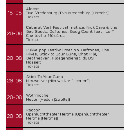
Alcest
18-08
TivoliVredenburg (TivoliVredenburg (Utrecht))
Tickets
Cabaret Vert Festival met o.a. Nick Cave & the
Bad Seeds, Deftones, Body Count feat. Ice-T
20-08
Charleville-Mézières
Tickets
Pukkelpop Festival met o.a. Deftones, The
Hives, Stick to your Guns, Chat Pile,
20-08
Deafheaven, Ploegendienst, dEUS
Hasselt
Tickets
Stick To Your Guns
20-08
Nieuwe Nor (Nieuwe Nor (Heerlen))
Tickets
Wolfmother
20-08
Hedon (Hedon (Zwolle))
Racoon
Openluchttheater Hertme (Openluchttheater
20-08
Hertme (Hertme))
Tickets