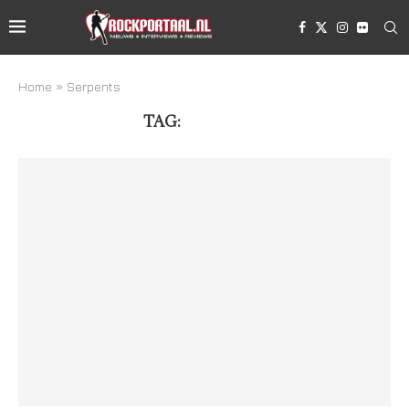
Home
»
Serpents
TAG:
SERPENTS