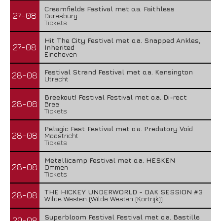
Creamfields Festival met o.a. Faithless
27-08
Daresbury
Tickets
Hit The City Festival met o.a. Snapped Ankles,
27-08
Inherited
Eindhoven
Festival Strand Festival met o.a. Kensington
28-08
Utrecht
Breekout! Festival Festival met o.a. Di-rect
28-08
Bree
Tickets
Pelagic Fest Festival met o.a. Predatory Void
28-08
Maastricht
Tickets
Metallicamp Festival met o.a. HESKEN
28-08
Ommen
Tickets
THE HICKEY UNDERWORLD - DAK SESSION #3
28-08
Wilde Westen (Wilde Westen (Kortrijk))
Superbloom Festival Festival met o.a. Bastille
29-08