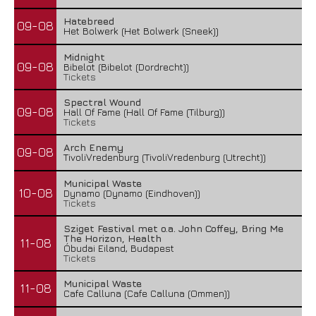
Hatebreed
09-08
Het Bolwerk (Het Bolwerk (Sneek))
Midnight
09-08
Bibelot (Bibelot (Dordrecht))
Tickets
Spectral Wound
09-08
Hall Of Fame (Hall Of Fame (Tilburg))
Tickets
Arch Enemy
09-08
TivoliVredenburg (TivoliVredenburg (Utrecht))
Municipal Waste
10-08
Dynamo (Dynamo (Eindhoven))
Tickets
Sziget Festival met o.a. John Coffey, Bring Me
The Horizon, Health
11-08
Óbudai Eiland, Budapest
Tickets
Municipal Waste
11-08
Cafe Calluna (Cafe Calluna (Ommen))