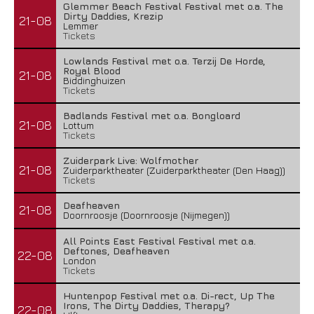
Glemmer Beach Festival Festival met o.a. The
Dirty Daddies, Krezip
21-08
Lemmer
Tickets
Lowlands Festival met o.a. Terzij De Horde,
Royal Blood
21-08
Biddinghuizen
Tickets
Badlands Festival met o.a. Bongloard
21-08
Lottum
Tickets
Zuiderpark Live: Wolfmother
21-08
Zuiderparktheater (Zuiderparktheater (Den Haag))
Tickets
Deafheaven
21-08
Doornroosje (Doornroosje (Nijmegen))
All Points East Festival Festival met o.a.
Deftones, Deafheaven
22-08
London
Tickets
Huntenpop Festival met o.a. Di-rect, Up The
Irons, The Dirty Daddies, Therapy?
22-08