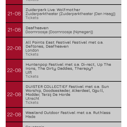
Zuiderpark Live: Wolfmother
21-08
Zuiderparktheater (Zuiderparktheater (Den Haag))
Tickets
Deafheaven
21-08
Doornroosje (Doornroosje (Nijmegen))
All Points East Festival Festival met o.a.
Deftones, Deafheaven
22-08
London
Tickets
Huntenpop Festival met o.a. Di-rect, Up The
Irons, The Dirty Daddies, Therapy?
22-08
Ulft
Tickets
DUISTER COLLECTIEF Festival met o.a. Sun
Worship, Doodseskader, Alkerdeel, Ggu:ll,
22-08
Modder, Terzij De Horde
Utrecht
Tickets
Waailand Outdoor Festival met o.a. Ruthless
22-08
Made
Cryptosis