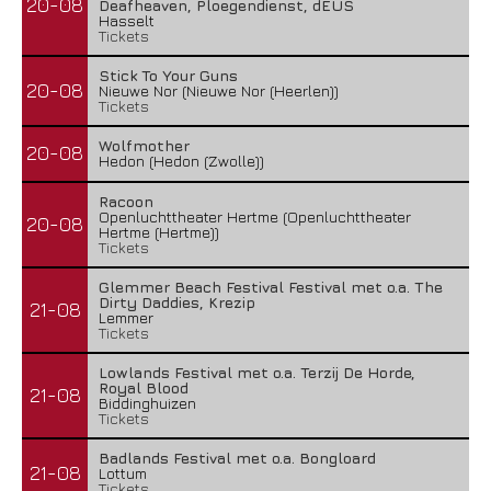
20-08
Deafheaven, Ploegendienst, dEUS
Hasselt
Tickets
Stick To Your Guns
20-08
Nieuwe Nor (Nieuwe Nor (Heerlen))
Tickets
Wolfmother
20-08
Hedon (Hedon (Zwolle))
Racoon
Openluchttheater Hertme (Openluchttheater
20-08
Hertme (Hertme))
Tickets
Glemmer Beach Festival Festival met o.a. The
Dirty Daddies, Krezip
21-08
Lemmer
Tickets
Lowlands Festival met o.a. Terzij De Horde,
Royal Blood
21-08
Biddinghuizen
Tickets
Badlands Festival met o.a. Bongloard
21-08
Lottum
Tickets