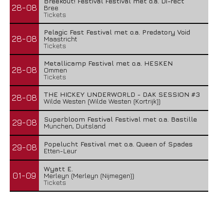
Breekout! Festival Festival met o.a. Di-rect
28-08
Bree
Tickets
Pelagic Fest Festival met o.a. Predatory Void
28-08
Maastricht
Tickets
Metallicamp Festival met o.a. HESKEN
28-08
Ommen
Tickets
THE HICKEY UNDERWORLD - DAK SESSION #3
28-08
Wilde Westen (Wilde Westen (Kortrijk))
Superbloom Festival Festival met o.a. Bastille
29-08
Munchen, Duitsland
Popelucht Festival met o.a. Queen of Spades
29-08
Etten-Leur
Wyatt E.
01-09
Merleyn (Merleyn (Nijmegen))
Tickets