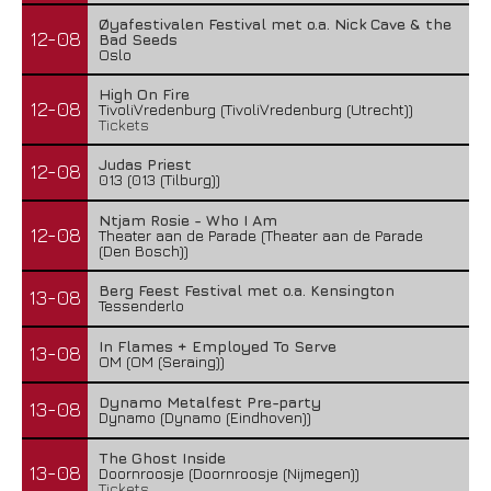
Øyafestivalen Festival met o.a. Nick Cave & the
12-08
Bad Seeds
Oslo
High On Fire
12-08
TivoliVredenburg (TivoliVredenburg (Utrecht))
Tickets
Judas Priest
12-08
013 (013 (Tilburg))
Ntjam Rosie - Who I Am
12-08
Theater aan de Parade (Theater aan de Parade
(Den Bosch))
Berg Feest Festival met o.a. Kensington
13-08
Tessenderlo
In Flames + Employed To Serve
13-08
OM (OM (Seraing))
Dynamo Metalfest Pre-party
13-08
Dynamo (Dynamo (Eindhoven))
The Ghost Inside
13-08
Doornroosje (Doornroosje (Nijmegen))
Tickets