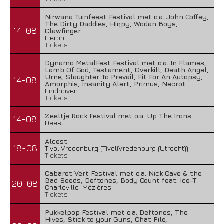
Nirwana Tuinfeest Festival met o.a. John Coffey,
The Dirty Daddies, Hiqpy, Wodan Boys,
14-08
Clawfinger
Lierop
Tickets
Dynamo MetalFest Festival met o.a. In Flames,
Lamb Of God, Testament, Overkill, Death Angel,
Urne, Slaughter To Prevail, Fit For An Autopsy,
14-08
Amorphis, Insanity Alert, Primus, Necrot
Eindhoven
Tickets
Zeeltje Rock Festival met o.a. Up The Irons
14-08
Deest
Alcest
18-08
TivoliVredenburg (TivoliVredenburg (Utrecht))
Tickets
Cabaret Vert Festival met o.a. Nick Cave & the
Bad Seeds, Deftones, Body Count feat. Ice-T
20-08
Charleville-Mézières
Tickets
Pukkelpop Festival met o.a. Deftones, The
Hives, Stick to your Guns, Chat Pile,