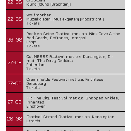
22-08
Iduna (Iduna (Drachten))
Wolfmother
22-08
Muziekgieterij (Muziekgieterij (Maastricht))
Tickets
Rock en Seine Festival met o.a. Nick Cave & the
Bad Seeds, Deftones, Interpol
26-08
Parijs
Tickets
CuliNESSE Festival met o.a. Kensington, Di-
rect, The Dirty Daddies
27-08
Rotterdam
Tickets
Creamfields Festival met o.a. Faithless
27-08
Daresbury
Tickets
Hit The City Festival met o.a. Snapped Ankles,
27-08
Inherited
Eindhoven
Festival Strand Festival met o.a. Kensington
28-08
Utrecht