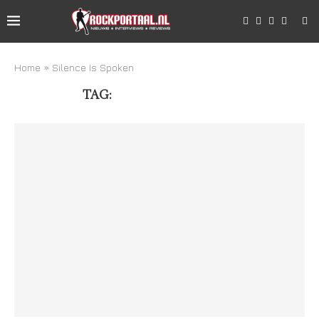
Home
»
Silence Is Spoken
TAG:
SILENCE IS SPOKEN