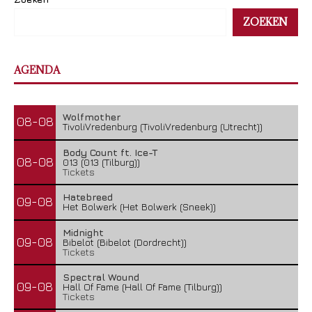
ZOEKEN
AGENDA
Wolfmother
08-08
TivoliVredenburg (TivoliVredenburg (Utrecht))
Body Count ft. Ice-T
08-08
013 (013 (Tilburg))
Tickets
Hatebreed
09-08
Het Bolwerk (Het Bolwerk (Sneek))
Midnight
09-08
Bibelot (Bibelot (Dordrecht))
Tickets
Spectral Wound
09-08
Hall Of Fame (Hall Of Fame (Tilburg))
Tickets