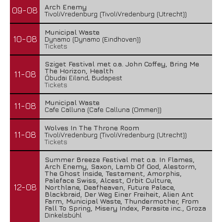
Arch Enemy
09-08
TivoliVredenburg (TivoliVredenburg (Utrecht))
Municipal Waste
10-08
Dynamo (Dynamo (Eindhoven))
Tickets
Sziget Festival met o.a. John Coffey, Bring Me
The Horizon, Health
11-08
Óbudai Eiland, Budapest
Tickets
Municipal Waste
11-08
Cafe Calluna (Cafe Calluna (Ommen))
Wolves In The Throne Room
11-08
TivoliVredenburg (TivoliVredenburg (Utrecht))
Tickets
Summer Breeze Festival met o.a. In Flames,
Arch Enemy, Saxon, Lamb Of God, Alestorm,
The Ghost Inside, Testament, Amorphis,
Paleface Swiss, Alcest, Orbit Culture,
12-08
Northlane, Deafheaven, Future Palace,
Blackbraid, Der Weg Einer Freiheit, Alien Ant
Farm, Municipal Waste, Thundermother, From
Fall To Spring, Misery Index, Parasite inc., Groza
Dinkelsbühl