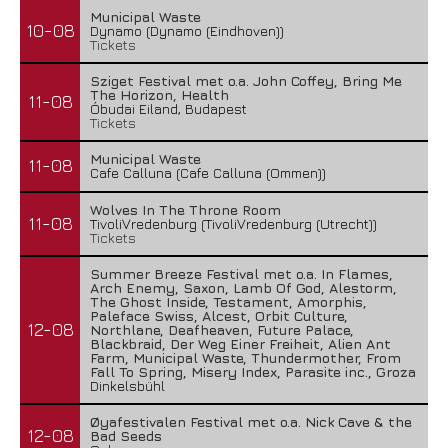
Municipal Waste
10-08
Dynamo (Dynamo (Eindhoven))
Tickets
Sziget Festival met o.a. John Coffey, Bring Me
The Horizon, Health
11-08
Óbudai Eiland, Budapest
Tickets
Municipal Waste
11-08
Cafe Calluna (Cafe Calluna (Ommen))
Wolves In The Throne Room
11-08
TivoliVredenburg (TivoliVredenburg (Utrecht))
Tickets
Summer Breeze Festival met o.a. In Flames,
Arch Enemy, Saxon, Lamb Of God, Alestorm,
The Ghost Inside, Testament, Amorphis,
Paleface Swiss, Alcest, Orbit Culture,
12-08
Northlane, Deafheaven, Future Palace,
Blackbraid, Der Weg Einer Freiheit, Alien Ant
Farm, Municipal Waste, Thundermother, From
Fall To Spring, Misery Index, Parasite inc., Groza
Dinkelsbühl
Øyafestivalen Festival met o.a. Nick Cave & the
12-08
Bad Seeds