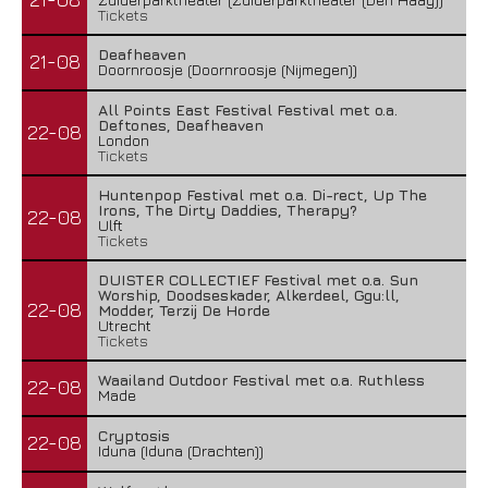
Tickets
Deafheaven
21-08
Doornroosje (Doornroosje (Nijmegen))
All Points East Festival Festival met o.a.
Deftones, Deafheaven
22-08
London
Tickets
Huntenpop Festival met o.a. Di-rect, Up The
Irons, The Dirty Daddies, Therapy?
22-08
Ulft
Tickets
DUISTER COLLECTIEF Festival met o.a. Sun
Worship, Doodseskader, Alkerdeel, Ggu:ll,
22-08
Modder, Terzij De Horde
Utrecht
Tickets
Waailand Outdoor Festival met o.a. Ruthless
22-08
Made
Cryptosis
22-08
Iduna (Iduna (Drachten))