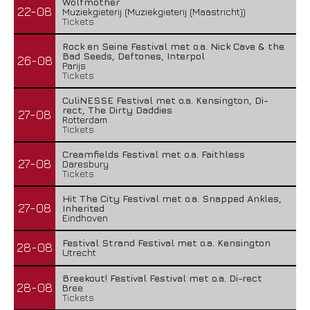
Wolfmother
22-08
Muziekgieterij (Muziekgieterij (Maastricht))
Tickets
Rock en Seine Festival met o.a. Nick Cave & the
Bad Seeds, Deftones, Interpol
26-08
Parijs
Tickets
CuliNESSE Festival met o.a. Kensington, Di-
rect, The Dirty Daddies
27-08
Rotterdam
Tickets
Creamfields Festival met o.a. Faithless
27-08
Daresbury
Tickets
Hit The City Festival met o.a. Snapped Ankles,
27-08
Inherited
Eindhoven
Festival Strand Festival met o.a. Kensington
28-08
Utrecht
Breekout! Festival Festival met o.a. Di-rect
28-08
Bree
Tickets