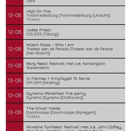
Oslo
High On Fire
12-08
TivoliVredenburg (TivoliVredenburg (Utrecht))
Tickets
Judas Priest
12-08
013 (013 (Tilburg))
Ntjam Rosie - Who I Am
12-08
Theater aan de Parade (Theater aan de Parade
(Den Bosch))
Berg Feest Festival met o.a. Kensington
13-08
Tessenderlo
In Flames + Employed To Serve
13-08
OM (OM (Seraing))
Dynamo Metalfest Pre-party
13-08
Dynamo (Dynamo (Eindhoven))
The Ghost Inside
13-08
Doornroosje (Doornroosje (Nijmegen))
Tickets
Nirwana Tuinfeest Festival met o.a. John Coffey,
The Dirty Daddies, Hiqpy, Wodan Boys,