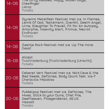
14-08
Clawfinger
Lierop
Tickets
Dynamo MetalFest Festival met o.a. In Flames,
Lamb Of God, Testament, Overkill, Death Angel,
Urne, Slaughter To Prevail, Fit For An Autopsy,
14-08
Amorphis, Insanity Alert, Primus, Necrot
Eindhoven
Tickets
Zeeltje Rock Festival met o.a. Up The Irons
14-08
Deest
Alcest
18-08
TivoliVredenburg (TivoliVredenburg (Utrecht))
Tickets
Cabaret Vert Festival met o.a. Nick Cave & the
Bad Seeds, Deftones, Body Count feat. Ice-T
20-08
Charleville-Mézières
Tickets
Pukkelpop Festival met o.a. Deftones, The
Hives, Stick to your Guns, Chat Pile,
20-08
Deafheaven, Ploegendienst, dEUS
Hasselt
Tickets