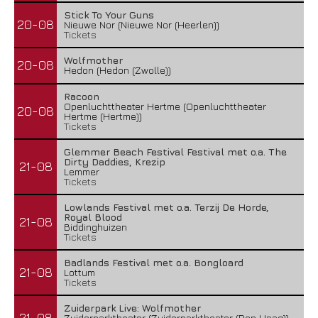
Stick To Your Guns
20-08
Nieuwe Nor (Nieuwe Nor (Heerlen))
Tickets
Wolfmother
20-08
Hedon (Hedon (Zwolle))
Racoon
Openluchttheater Hertme (Openluchttheater
20-08
Hertme (Hertme))
Tickets
Glemmer Beach Festival Festival met o.a. The
Dirty Daddies, Krezip
21-08
Lemmer
Tickets
Lowlands Festival met o.a. Terzij De Horde,
Royal Blood
21-08
Biddinghuizen
Tickets
Badlands Festival met o.a. Bongloard
21-08
Lottum
Tickets
Zuiderpark Live: Wolfmother
21-08
Zuiderparktheater (Zuiderparktheater (Den Haag))