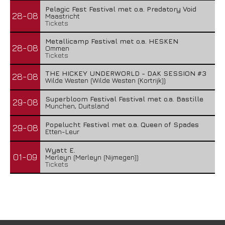
Pelagic Fest Festival met o.a. Predatory Void
28-08
Maastricht
Tickets
Metallicamp Festival met o.a. HESKEN
28-08
Ommen
Tickets
THE HICKEY UNDERWORLD - DAK SESSION #3
28-08
Wilde Westen (Wilde Westen (Kortrijk))
Superbloom Festival Festival met o.a. Bastille
29-08
Munchen, Duitsland
Popelucht Festival met o.a. Queen of Spades
29-08
Etten-Leur
Wyatt E.
01-09
Merleyn (Merleyn (Nijmegen))
Tickets