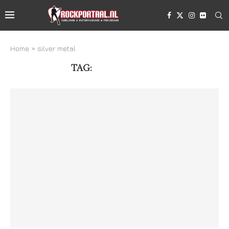
Home
»
silver metal
TAG:
SILVER METAL