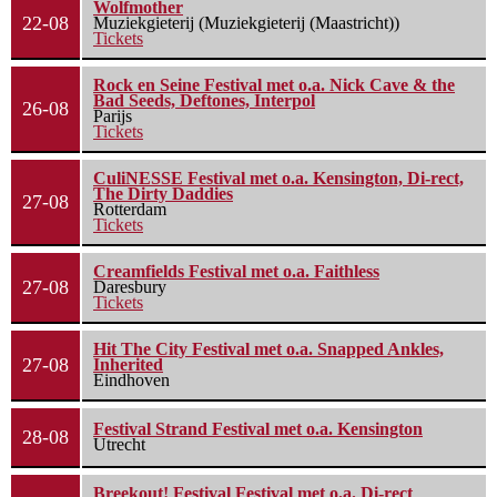
Wolfmother
22-08
Muziekgieterij (Muziekgieterij (Maastricht))
Tickets
Rock en Seine Festival met o.a. Nick Cave & the
Bad Seeds, Deftones, Interpol
26-08
Parijs
Tickets
CuliNESSE Festival met o.a. Kensington, Di-rect,
The Dirty Daddies
27-08
Rotterdam
Tickets
Creamfields Festival met o.a. Faithless
27-08
Daresbury
Tickets
Hit The City Festival met o.a. Snapped Ankles,
27-08
Inherited
Eindhoven
Festival Strand Festival met o.a. Kensington
28-08
Utrecht
Breekout! Festival Festival met o.a. Di-rect