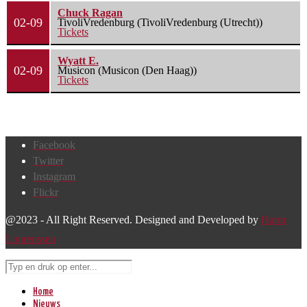
Chuck Ragan
02-09
TivoliVredenburg (TivoliVredenburg (Utrecht))
Tickets
Wyatt E.
02-09
Musicon (Musicon (Den Haag))
Tickets
Facebook
Twitter
Instagram
Flickr
@2023 - All Right Reserved. Designed and Developed by
Harm
Lourenssen
Home
Nieuws