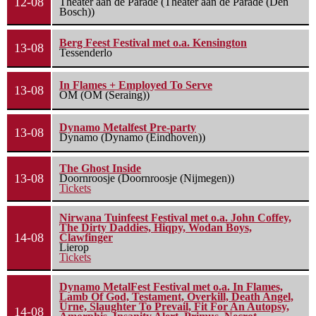
12-08
Theater aan de Parade (Theater aan de Parade (Den
Bosch))
Berg Feest Festival met o.a. Kensington
13-08
Tessenderlo
In Flames + Employed To Serve
13-08
OM (OM (Seraing))
Dynamo Metalfest Pre-party
13-08
Dynamo (Dynamo (Eindhoven))
The Ghost Inside
13-08
Doornroosje (Doornroosje (Nijmegen))
Tickets
Nirwana Tuinfeest Festival met o.a. John Coffey,
The Dirty Daddies, Hiqpy, Wodan Boys,
14-08
Clawfinger
Lierop
Tickets
Dynamo MetalFest Festival met o.a. In Flames,
Lamb Of God, Testament, Overkill, Death Angel,
Urne, Slaughter To Prevail, Fit For An Autopsy,
14-08