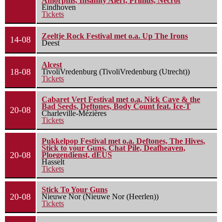
Amorphis, Insanity Alert, Primus, Necrot
Eindhoven
Tickets
Zeeltje Rock Festival met o.a. Up The Irons
14-08
Deest
Alcest
18-08
TivoliVredenburg (TivoliVredenburg (Utrecht))
Tickets
Cabaret Vert Festival met o.a. Nick Cave & the
Bad Seeds, Deftones, Body Count feat. Ice-T
20-08
Charleville-Mézières
Tickets
Pukkelpop Festival met o.a. Deftones, The Hives,
Stick to your Guns, Chat Pile, Deafheaven,
20-08
Ploegendienst, dEUS
Hasselt
Tickets
Stick To Your Guns
20-08
Nieuwe Nor (Nieuwe Nor (Heerlen))
Tickets