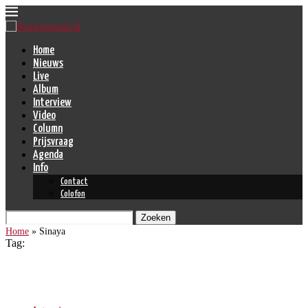
Home
Nieuws
Live
Album
Interview
Video
Column
Prijsvraag
Agenda
Info
Contact
Colofon
Zoeken
Home
»
Sinaya
Tag:
Sinaya