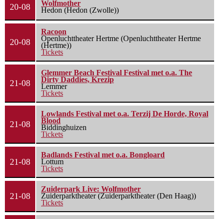
Wolfmother
20-08
Hedon (Hedon (Zwolle))
Racoon
Openluchttheater Hertme (Openluchttheater Hertme
20-08
(Hertme))
Tickets
Glemmer Beach Festival Festival met o.a. The
Dirty Daddies, Krezip
21-08
Lemmer
Tickets
Lowlands Festival met o.a. Terzij De Horde, Royal
Blood
21-08
Biddinghuizen
Tickets
Badlands Festival met o.a. Bongloard
21-08
Lottum
Tickets
Zuiderpark Live: Wolfmother
21-08
Zuiderparktheater (Zuiderparktheater (Den Haag))
Tickets