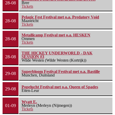
28-08
Bree
Tickets
Pelagic Fest Festival met o.a. Predatory Void
28-08
Maastricht
Tickets
Metallicamp Festival met o.a. HESKEN
28-08
Ommen
Tickets
THE HICKEY UNDERWORLD - DAK
28-08
SESSION #3
Wilde Westen (Wilde Westen (Kortrijk))
Superbloom Festival Festival met o.a. Bastille
29-08
Munchen, Duitsland
Popelucht Festival met o.a. Queen of Spades
29-08
Etten-Leur
Wyatt E.
01-09
Merleyn (Merleyn (Nijmegen))
Tickets