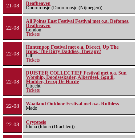
Deafheaven
21-08
Doornroosje (Doornroosje (Nijmegen))
All Points East Festival Festival met o.a. Deftones,
Deafheaven
22-08
London
Tickets
Huntenpop Festival met o.a. Di-rect, Up The
Irons, The Dirty Daddies, Therapy?
22-08
Ulft
Tickets
DUISTER COLLECTIEF Festival met o.a. Sun
Worship, Doodseskader, Alkerdeel, Ggu:ll,
22-08
Modder, Terzij De Horde
Utrecht
Tickets
Waailand Outdoor Festival met o.a. Ruthless
22-08
Made
Cryptosis
22-08
Iduna (Iduna (Drachten))