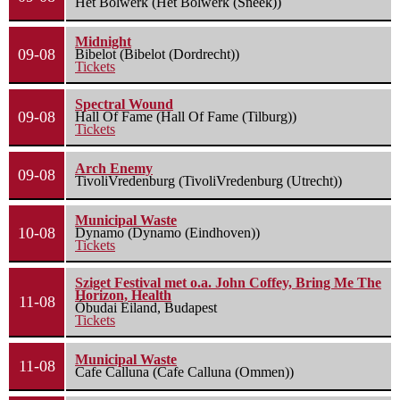
Het Bolwerk (Het Bolwerk (Sneek))
Midnight
09-08
Bibelot (Bibelot (Dordrecht))
Tickets
Spectral Wound
09-08
Hall Of Fame (Hall Of Fame (Tilburg))
Tickets
Arch Enemy
09-08
TivoliVredenburg (TivoliVredenburg (Utrecht))
Municipal Waste
10-08
Dynamo (Dynamo (Eindhoven))
Tickets
Sziget Festival met o.a. John Coffey, Bring Me The
Horizon, Health
11-08
Óbudai Eiland, Budapest
Tickets
Municipal Waste
11-08
Cafe Calluna (Cafe Calluna (Ommen))