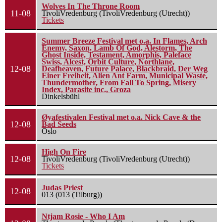
Wolves In The Throne Room
11-08
TivoliVredenburg (TivoliVredenburg (Utrecht))
Tickets
Summer Breeze Festival met o.a. In Flames, Arch
Enemy, Saxon, Lamb Of God, Alestorm, The
Ghost Inside, Testament, Amorphis, Paleface
Swiss, Alcest, Orbit Culture, Northlane,
12-08
Deafheaven, Future Palace, Blackbraid, Der Weg
Einer Freiheit, Alien Ant Farm, Municipal Waste,
Thundermother, From Fall To Spring, Misery
Index, Parasite inc., Groza
Dinkelsbühl
Øyafestivalen Festival met o.a. Nick Cave & the
12-08
Bad Seeds
Oslo
High On Fire
12-08
TivoliVredenburg (TivoliVredenburg (Utrecht))
Tickets
Judas Priest
12-08
013 (013 (Tilburg))
Ntjam Rosie - Who I Am