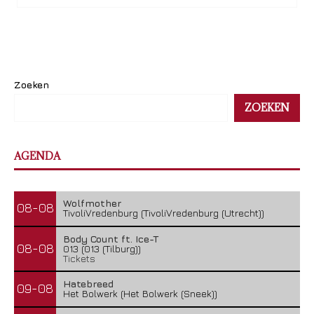
Zoeken
ZOEKEN
AGENDA
Wolfmother
08-08
TivoliVredenburg (TivoliVredenburg (Utrecht))
Body Count ft. Ice-T
08-08
013 (013 (Tilburg))
Tickets
Hatebreed
09-08
Het Bolwerk (Het Bolwerk (Sneek))