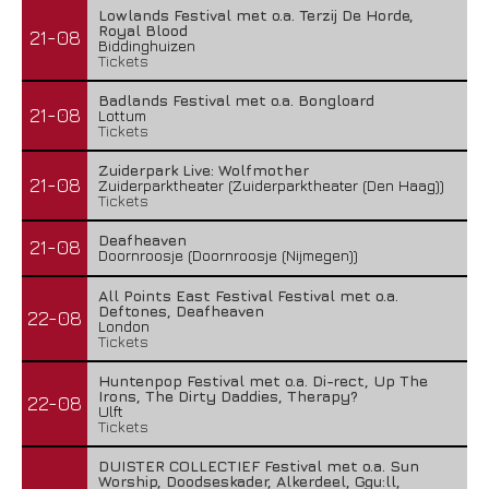
Lowlands Festival met o.a. Terzij De Horde,
Royal Blood
21-08
Biddinghuizen
Tickets
Badlands Festival met o.a. Bongloard
21-08
Lottum
Tickets
Zuiderpark Live: Wolfmother
21-08
Zuiderparktheater (Zuiderparktheater (Den Haag))
Tickets
Deafheaven
21-08
Doornroosje (Doornroosje (Nijmegen))
All Points East Festival Festival met o.a.
Deftones, Deafheaven
22-08
London
Tickets
Huntenpop Festival met o.a. Di-rect, Up The
Irons, The Dirty Daddies, Therapy?
22-08
Ulft
Tickets
DUISTER COLLECTIEF Festival met o.a. Sun
Worship, Doodseskader, Alkerdeel, Ggu:ll,