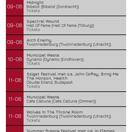
Midnight
09-08
Bibelot (Bibelot (Dordrecht))
Tickets
Spectral Wound
09-08
Hall Of Fame (Hall Of Fame (Tilburg))
Tickets
Arch Enemy
09-08
TivoliVredenburg (TivoliVredenburg (Utrecht))
Municipal Waste
10-08
Dynamo (Dynamo (Eindhoven))
Tickets
Sziget Festival met o.a. John Coffey, Bring Me
The Horizon, Health
11-08
Óbudai Eiland, Budapest
Tickets
Municipal Waste
11-08
Cafe Calluna (Cafe Calluna (Ommen))
Wolves In The Throne Room
11-08
TivoliVredenburg (TivoliVredenburg (Utrecht))
Tickets
Summer Breeze Festival met o.a. In Flames,