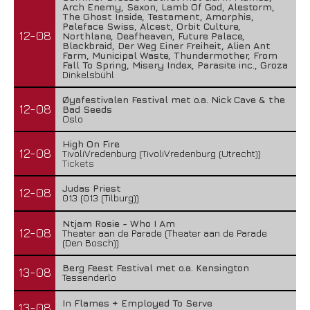
Arch Enemy, Saxon, Lamb Of God, Alestorm,
The Ghost Inside, Testament, Amorphis,
Paleface Swiss, Alcest, Orbit Culture,
12-08
Northlane, Deafheaven, Future Palace,
Blackbraid, Der Weg Einer Freiheit, Alien Ant
Farm, Municipal Waste, Thundermother, From
Fall To Spring, Misery Index, Parasite inc., Groza
Dinkelsbühl
Øyafestivalen Festival met o.a. Nick Cave & the
12-08
Bad Seeds
Oslo
High On Fire
12-08
TivoliVredenburg (TivoliVredenburg (Utrecht))
Tickets
Judas Priest
12-08
013 (013 (Tilburg))
Ntjam Rosie - Who I Am
12-08
Theater aan de Parade (Theater aan de Parade
(Den Bosch))
Berg Feest Festival met o.a. Kensington
13-08
Tessenderlo
In Flames + Employed To Serve
13-08