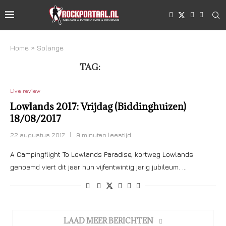
Home
»
Solange
TAG:
SOLANGE
Live review
Lowlands 2017: Vrijdag (Biddinghuizen)
18/08/2017
22 augustus 2017
9 minuten leestijd
A Campingflight To Lowlands Paradise, kortweg Lowlands
genoemd viert dit jaar hun vijfentwintig jarig jubileum. …
LAAD MEER BERICHTEN