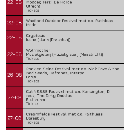
22-08
Modder, Terzij De Horde
Utrecht
Tickets
Waailand Outdoor Festival met o.a. Ruthless
22-08
Made
Cryptosis
22-08
Iduna (Iduna (Drachten))
Wolfmother
22-08
Muziekgieterij (Muziekgieterij (Maastricht))
Tickets
Rock en Seine Festival met o.a. Nick Cave & the
Bad Seeds, Deftones, Interpol
26-08
Parijs
Tickets
CuliNESSE Festival met o.a. Kensington, Di-
rect, The Dirty Daddies
27-08
Rotterdam
Tickets
Creamfields Festival met o.a. Faithless
27-08
Daresbury
Tickets