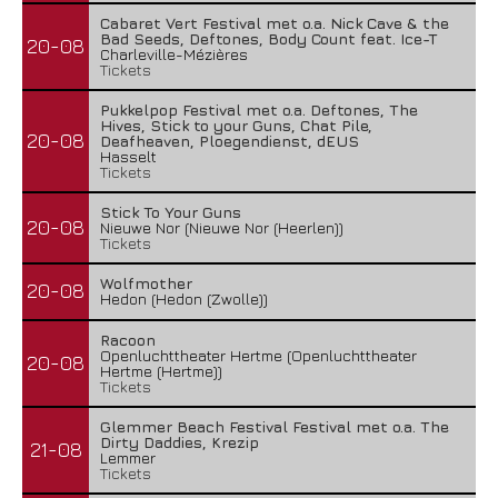
Cabaret Vert Festival met o.a. Nick Cave & the
Bad Seeds, Deftones, Body Count feat. Ice-T
20-08
Charleville-Mézières
Tickets
Pukkelpop Festival met o.a. Deftones, The
Hives, Stick to your Guns, Chat Pile,
20-08
Deafheaven, Ploegendienst, dEUS
Hasselt
Tickets
Stick To Your Guns
20-08
Nieuwe Nor (Nieuwe Nor (Heerlen))
Tickets
Wolfmother
20-08
Hedon (Hedon (Zwolle))
Racoon
Openluchttheater Hertme (Openluchttheater
20-08
Hertme (Hertme))
Tickets
Glemmer Beach Festival Festival met o.a. The
Dirty Daddies, Krezip
21-08
Lemmer
Tickets