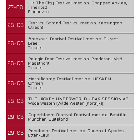
Hit The City Festival met o.a. Snapped Ankles,
27-08
Inherited
Eindhoven
Festival Strand Festival met o.a. Kensington
28-08
Utrecht
Breekout! Festival Festival met o.a. Di-rect
28-08
Bree
Tickets
Pelagic Fest Festival met o.a. Predatory Void
28-08
Maastricht
Tickets
Metallicamp Festival met o.a. HESKEN
28-08
Ommen
Tickets
THE HICKEY UNDERWORLD - DAK SESSION #3
28-08
Wilde Westen (Wilde Westen (Kortrijk))
Superbloom Festival Festival met o.a. Bastille
29-08
Munchen, Duitsland
Popelucht Festival met o.a. Queen of Spades
29-08
Etten-Leur