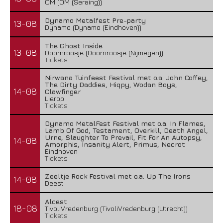
OM (OM (Seraing))
Dynamo Metalfest Pre-party
13-08
Dynamo (Dynamo (Eindhoven))
The Ghost Inside
13-08
Doornroosje (Doornroosje (Nijmegen))
Tickets
Nirwana Tuinfeest Festival met o.a. John Coffey,
The Dirty Daddies, Hiqpy, Wodan Boys,
14-08
Clawfinger
Lierop
Tickets
Dynamo MetalFest Festival met o.a. In Flames,
Lamb Of God, Testament, Overkill, Death Angel,
Urne, Slaughter To Prevail, Fit For An Autopsy,
14-08
Amorphis, Insanity Alert, Primus, Necrot
Eindhoven
Tickets
Zeeltje Rock Festival met o.a. Up The Irons
14-08
Deest
Alcest
18-08
TivoliVredenburg (TivoliVredenburg (Utrecht))
Tickets