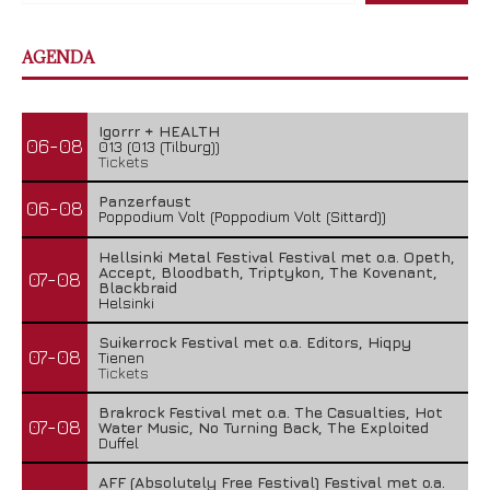
AGENDA
Igorrr + HEALTH
06-08
013 (013 (Tilburg))
Tickets
Panzerfaust
06-08
Poppodium Volt (Poppodium Volt (Sittard))
Hellsinki Metal Festival Festival met o.a. Opeth,
Accept, Bloodbath, Triptykon, The Kovenant,
07-08
Blackbraid
Helsinki
Suikerrock Festival met o.a. Editors, Hiqpy
07-08
Tienen
Tickets
Brakrock Festival met o.a. The Casualties, Hot
07-08
Water Music, No Turning Back, The Exploited
Duffel
AFF (Absolutely Free Festival) Festival met o.a.