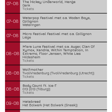
The Hickey Underworld, Henge
07-08
Genk
Tickets
Waterpop Festival met o.a. Wodan Boys,
07-08
Collignon
Wateringen
Micro Festival Festival met o.a. Collignon
07-08
Liège
M'era Luna Festival met o.a. Auger, Clan Of
Xymox, Xandria, Within Temptation, In
08-08
Extremo, Floor Jansen, White Lies
Hildesheim
Tickets
Wolfmother
08-08
TivoliVredenburg (TivoliVredenburg (Utrecht))
Tickets
Body Count ft. Ice-T
08-08
013 (013 (Tilburg))
Tickets
Hatebreed
09-08
Het Bolwerk (Het Bolwerk (Sneek))