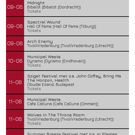
Midnight
09-08
Bibelot (Bibelot (Dordrecht))
Tickets
Spectral Wound
09-08
Hall Of Fame (Hall Of Fame (Tilburg))
Tickets
Arch Enemy
09-08
TivoliVredenburg (TivoliVredenburg (Utrecht))
Municipal Waste
10-08
Dynamo (Dynamo (Eindhoven))
Tickets
Sziget Festival met o.a. John Coffey, Bring Me
The Horizon, Health
11-08
Óbudai Eiland, Budapest
Tickets
Municipal Waste
11-08
Cafe Calluna (Cafe Calluna (Ommen))
Wolves In The Throne Room
11-08
TivoliVredenburg (TivoliVredenburg (Utrecht))
Tickets
Summer Breeze Festival met o.a. In Flames,