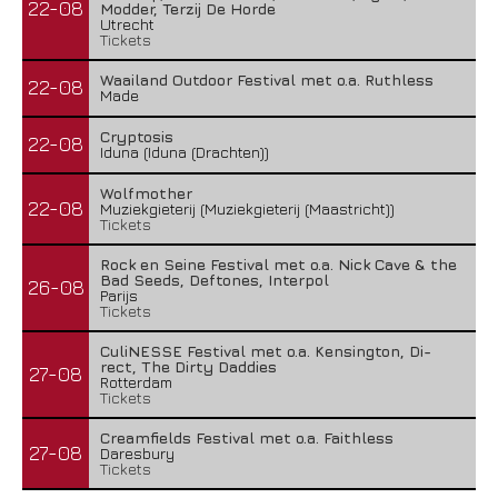
22-08
Modder, Terzij De Horde
Utrecht
Tickets
Waailand Outdoor Festival met o.a. Ruthless
22-08
Made
Cryptosis
22-08
Iduna (Iduna (Drachten))
Wolfmother
22-08
Muziekgieterij (Muziekgieterij (Maastricht))
Tickets
Rock en Seine Festival met o.a. Nick Cave & the
Bad Seeds, Deftones, Interpol
26-08
Parijs
Tickets
CuliNESSE Festival met o.a. Kensington, Di-
rect, The Dirty Daddies
27-08
Rotterdam
Tickets
Creamfields Festival met o.a. Faithless
27-08
Daresbury
Tickets