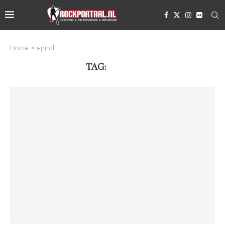
Home
»
spiral
TAG:
SPIRAL