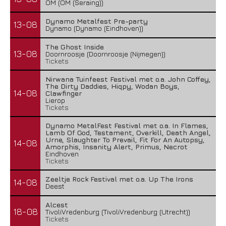
OM (OM (Seraing))
Dynamo Metalfest Pre-party
13-08
Dynamo (Dynamo (Eindhoven))
The Ghost Inside
13-08
Doornroosje (Doornroosje (Nijmegen))
Tickets
Nirwana Tuinfeest Festival met o.a. John Coffey,
The Dirty Daddies, Hiqpy, Wodan Boys,
14-08
Clawfinger
Lierop
Tickets
Dynamo MetalFest Festival met o.a. In Flames,
Lamb Of God, Testament, Overkill, Death Angel,
Urne, Slaughter To Prevail, Fit For An Autopsy,
14-08
Amorphis, Insanity Alert, Primus, Necrot
Eindhoven
Tickets
Zeeltje Rock Festival met o.a. Up The Irons
14-08
Deest
Alcest
18-08
TivoliVredenburg (TivoliVredenburg (Utrecht))
Tickets