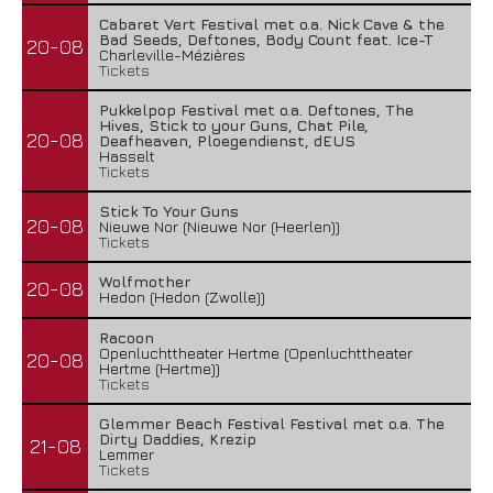
Cabaret Vert Festival met o.a. Nick Cave & the
Bad Seeds, Deftones, Body Count feat. Ice-T
20-08
Charleville-Mézières
Tickets
Pukkelpop Festival met o.a. Deftones, The
Hives, Stick to your Guns, Chat Pile,
20-08
Deafheaven, Ploegendienst, dEUS
Hasselt
Tickets
Stick To Your Guns
20-08
Nieuwe Nor (Nieuwe Nor (Heerlen))
Tickets
Wolfmother
20-08
Hedon (Hedon (Zwolle))
Racoon
Openluchttheater Hertme (Openluchttheater
20-08
Hertme (Hertme))
Tickets
Glemmer Beach Festival Festival met o.a. The
Dirty Daddies, Krezip
21-08
Lemmer
Tickets