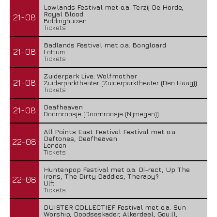
Lowlands Festival met o.a. Terzij De Horde,
Royal Blood
21-08
Biddinghuizen
Tickets
Badlands Festival met o.a. Bongloard
21-08
Lottum
Tickets
Zuiderpark Live: Wolfmother
21-08
Zuiderparktheater (Zuiderparktheater (Den Haag))
Tickets
Deafheaven
21-08
Doornroosje (Doornroosje (Nijmegen))
All Points East Festival Festival met o.a.
Deftones, Deafheaven
22-08
London
Tickets
Huntenpop Festival met o.a. Di-rect, Up The
Irons, The Dirty Daddies, Therapy?
22-08
Ulft
Tickets
DUISTER COLLECTIEF Festival met o.a. Sun
Worship, Doodseskader, Alkerdeel, Ggu:ll,