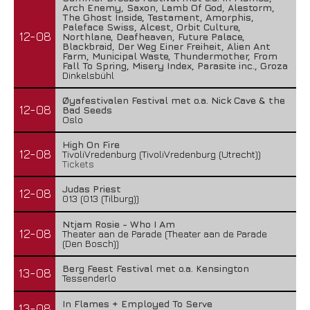
Arch Enemy, Saxon, Lamb Of God, Alestorm,
The Ghost Inside, Testament, Amorphis,
Paleface Swiss, Alcest, Orbit Culture,
12-08
Northlane, Deafheaven, Future Palace,
Blackbraid, Der Weg Einer Freiheit, Alien Ant
Farm, Municipal Waste, Thundermother, From
Fall To Spring, Misery Index, Parasite inc., Groza
Dinkelsbühl
Øyafestivalen Festival met o.a. Nick Cave & the
12-08
Bad Seeds
Oslo
High On Fire
12-08
TivoliVredenburg (TivoliVredenburg (Utrecht))
Tickets
Judas Priest
12-08
013 (013 (Tilburg))
Ntjam Rosie - Who I Am
12-08
Theater aan de Parade (Theater aan de Parade
(Den Bosch))
Berg Feest Festival met o.a. Kensington
13-08
Tessenderlo
In Flames + Employed To Serve
13-08