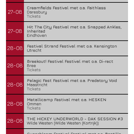
Creamfields Festival met o.a. Faithless
27-08
Daresbury
Tickets
Hit The City Festival met o.a. Snapped Ankles,
27-08
Inherited
Eindhoven
Festival Strand Festival met o.a. Kensington
28-08
Utrecht
Breekout! Festival Festival met o.a. Di-rect
28-08
Bree
Tickets
Pelagic Fest Festival met o.a. Predatory Void
28-08
Maastricht
Tickets
Metallicamp Festival met o.a. HESKEN
28-08
Ommen
Tickets
THE HICKEY UNDERWORLD - DAK SESSION #3
28-08
Wilde Westen (Wilde Westen (Kortrijk))
Superbloom Festival Festival met o.a. Bastille