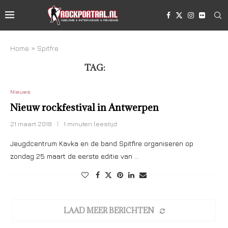
Home
»
Spitfre
TAG:
SPITFRE
Nieuws
Nieuw rockfestival in Antwerpen
21 maart 2018
1 minuten leestijd
Jeugdcentrum Kavka en de band Spitfire organiseren op
zondag 25 maart de eerste editie van …
LAAD MEER BERICHTEN