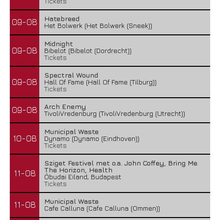
Tickets
Hatebreed
09-08
Het Bolwerk (Het Bolwerk (Sneek))
Midnight
09-08
Bibelot (Bibelot (Dordrecht))
Tickets
Spectral Wound
09-08
Hall Of Fame (Hall Of Fame (Tilburg))
Tickets
Arch Enemy
09-08
TivoliVredenburg (TivoliVredenburg (Utrecht))
Municipal Waste
10-08
Dynamo (Dynamo (Eindhoven))
Tickets
Sziget Festival met o.a. John Coffey, Bring Me
The Horizon, Health
11-08
Óbudai Eiland, Budapest
Tickets
Municipal Waste
11-08
Cafe Calluna (Cafe Calluna (Ommen))