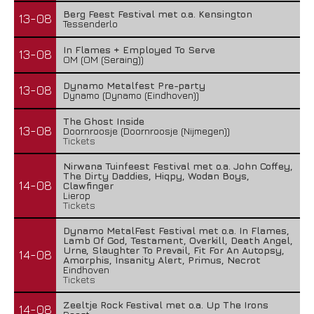
Berg Feest Festival met o.a. Kensington
13-08
Tessenderlo
In Flames + Employed To Serve
13-08
OM (OM (Seraing))
Dynamo Metalfest Pre-party
13-08
Dynamo (Dynamo (Eindhoven))
The Ghost Inside
13-08
Doornroosje (Doornroosje (Nijmegen))
Tickets
Nirwana Tuinfeest Festival met o.a. John Coffey,
The Dirty Daddies, Hiqpy, Wodan Boys,
14-08
Clawfinger
Lierop
Tickets
Dynamo MetalFest Festival met o.a. In Flames,
Lamb Of God, Testament, Overkill, Death Angel,
Urne, Slaughter To Prevail, Fit For An Autopsy,
14-08
Amorphis, Insanity Alert, Primus, Necrot
Eindhoven
Tickets
Zeeltje Rock Festival met o.a. Up The Irons
14-08