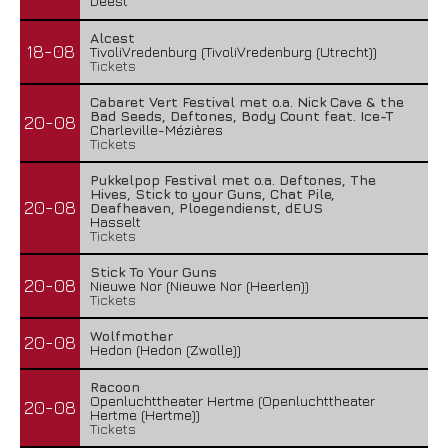
Deest
Alcest
18-08
TivoliVredenburg (TivoliVredenburg (Utrecht))
Tickets
Cabaret Vert Festival met o.a. Nick Cave & the
Bad Seeds, Deftones, Body Count feat. Ice-T
20-08
Charleville-Mézières
Tickets
Pukkelpop Festival met o.a. Deftones, The
Hives, Stick to your Guns, Chat Pile,
20-08
Deafheaven, Ploegendienst, dEUS
Hasselt
Tickets
Stick To Your Guns
20-08
Nieuwe Nor (Nieuwe Nor (Heerlen))
Tickets
Wolfmother
20-08
Hedon (Hedon (Zwolle))
Racoon
Openluchttheater Hertme (Openluchttheater
20-08
Hertme (Hertme))
Tickets