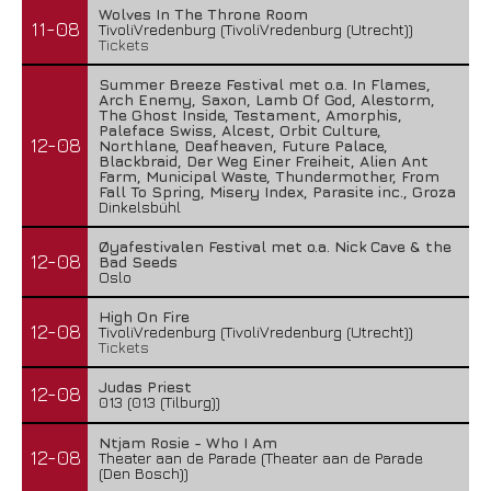
Wolves In The Throne Room
11-08
TivoliVredenburg (TivoliVredenburg (Utrecht))
Tickets
Summer Breeze Festival met o.a. In Flames,
Arch Enemy, Saxon, Lamb Of God, Alestorm,
The Ghost Inside, Testament, Amorphis,
Paleface Swiss, Alcest, Orbit Culture,
12-08
Northlane, Deafheaven, Future Palace,
Blackbraid, Der Weg Einer Freiheit, Alien Ant
Farm, Municipal Waste, Thundermother, From
Fall To Spring, Misery Index, Parasite inc., Groza
Dinkelsbühl
Øyafestivalen Festival met o.a. Nick Cave & the
12-08
Bad Seeds
Oslo
High On Fire
12-08
TivoliVredenburg (TivoliVredenburg (Utrecht))
Tickets
Judas Priest
12-08
013 (013 (Tilburg))
Ntjam Rosie - Who I Am
12-08
Theater aan de Parade (Theater aan de Parade
(Den Bosch))