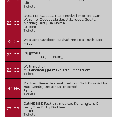
22-08
Ulft
Tickets
DUISTER COLLECTIEF Festival met o.a. Sun
Worship, Doodseskader, Alkerdeel, Ggu:ll,
22-08
Modder, Terzij De Horde
Utrecht
Tickets
Waailand Outdoor Festival met o.a. Ruthless
22-08
Made
Cryptosis
22-08
Iduna (Iduna (Drachten))
Wolfmother
22-08
Muziekgieterij (Muziekgieterij (Maastricht))
Tickets
Rock en Seine Festival met o.a. Nick Cave & the
Bad Seeds, Deftones, Interpol
26-08
Parijs
Tickets
CuliNESSE Festival met o.a. Kensington, Di-
rect, The Dirty Daddies
27-08
Rotterdam
Tickets