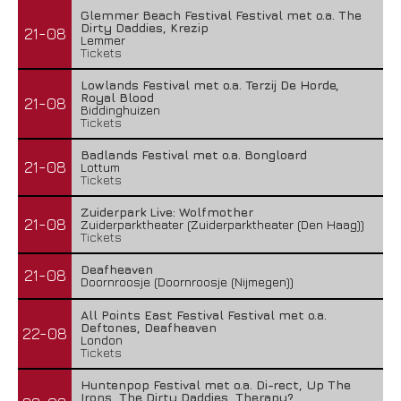
Glemmer Beach Festival Festival met o.a. The
Dirty Daddies, Krezip
21-08
Lemmer
Tickets
Lowlands Festival met o.a. Terzij De Horde,
Royal Blood
21-08
Biddinghuizen
Tickets
Badlands Festival met o.a. Bongloard
21-08
Lottum
Tickets
Zuiderpark Live: Wolfmother
21-08
Zuiderparktheater (Zuiderparktheater (Den Haag))
Tickets
Deafheaven
21-08
Doornroosje (Doornroosje (Nijmegen))
All Points East Festival Festival met o.a.
Deftones, Deafheaven
22-08
London
Tickets
Huntenpop Festival met o.a. Di-rect, Up The
Irons, The Dirty Daddies, Therapy?