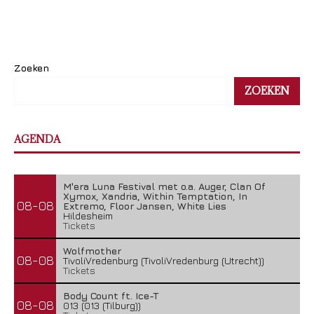
Zoeken
ZOEKEN
AGENDA
M'era Luna Festival met o.a. Auger, Clan Of
Xymox, Xandria, Within Temptation, In
08-08
Extremo, Floor Jansen, White Lies
Hildesheim
Tickets
Wolfmother
08-08
TivoliVredenburg (TivoliVredenburg (Utrecht))
Tickets
Body Count ft. Ice-T
08-08
013 (013 (Tilburg))