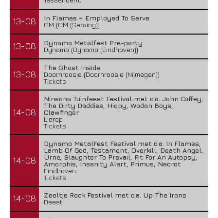
In Flames + Employed To Serve
13-08
OM (OM (Seraing))
Dynamo Metalfest Pre-party
13-08
Dynamo (Dynamo (Eindhoven))
The Ghost Inside
13-08
Doornroosje (Doornroosje (Nijmegen))
Tickets
Nirwana Tuinfeest Festival met o.a. John Coffey,
The Dirty Daddies, Hiqpy, Wodan Boys,
14-08
Clawfinger
Lierop
Tickets
Dynamo MetalFest Festival met o.a. In Flames,
Lamb Of God, Testament, Overkill, Death Angel,
Urne, Slaughter To Prevail, Fit For An Autopsy,
14-08
Amorphis, Insanity Alert, Primus, Necrot
Eindhoven
Tickets
Zeeltje Rock Festival met o.a. Up The Irons
14-08
Deest