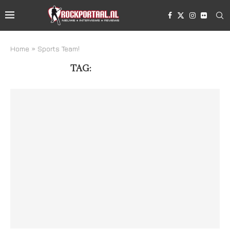
Home
»
Sports Team!
TAG:
SPORTS TEAM!