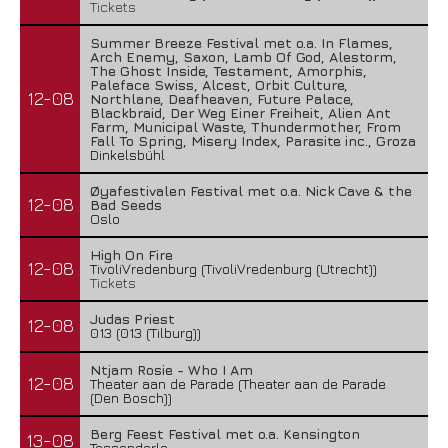
Tickets
Summer Breeze Festival met o.a. In Flames,
Arch Enemy, Saxon, Lamb Of God, Alestorm,
The Ghost Inside, Testament, Amorphis,
Paleface Swiss, Alcest, Orbit Culture,
12-08
Northlane, Deafheaven, Future Palace,
Blackbraid, Der Weg Einer Freiheit, Alien Ant
Farm, Municipal Waste, Thundermother, From
Fall To Spring, Misery Index, Parasite inc., Groza
Dinkelsbühl
Øyafestivalen Festival met o.a. Nick Cave & the
12-08
Bad Seeds
Oslo
High On Fire
12-08
TivoliVredenburg (TivoliVredenburg (Utrecht))
Tickets
Judas Priest
12-08
013 (013 (Tilburg))
Ntjam Rosie - Who I Am
12-08
Theater aan de Parade (Theater aan de Parade
(Den Bosch))
Berg Feest Festival met o.a. Kensington
13-08
Tessenderlo