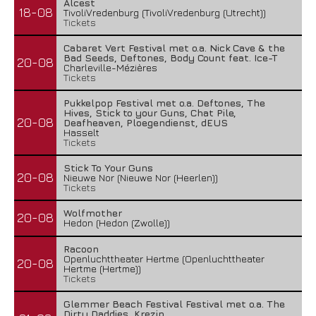
Alcest
18-08
TivoliVredenburg (TivoliVredenburg (Utrecht))
Tickets
Cabaret Vert Festival met o.a. Nick Cave & the
Bad Seeds, Deftones, Body Count feat. Ice-T
20-08
Charleville-Mézières
Tickets
Pukkelpop Festival met o.a. Deftones, The
Hives, Stick to your Guns, Chat Pile,
20-08
Deafheaven, Ploegendienst, dEUS
Hasselt
Tickets
Stick To Your Guns
20-08
Nieuwe Nor (Nieuwe Nor (Heerlen))
Tickets
Wolfmother
20-08
Hedon (Hedon (Zwolle))
Racoon
Openluchttheater Hertme (Openluchttheater
20-08
Hertme (Hertme))
Tickets
Glemmer Beach Festival Festival met o.a. The
Dirty Daddies, Krezip