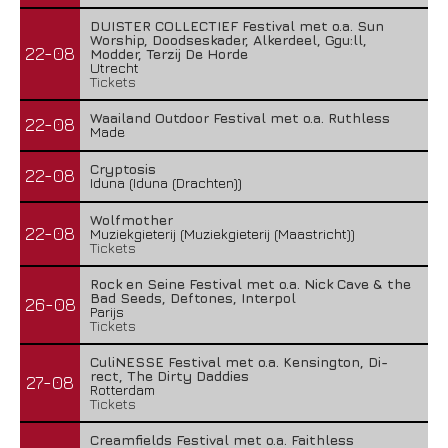
DUISTER COLLECTIEF Festival met o.a. Sun
Worship, Doodseskader, Alkerdeel, Ggu:ll,
22-08
Modder, Terzij De Horde
Utrecht
Tickets
Waailand Outdoor Festival met o.a. Ruthless
22-08
Made
Cryptosis
22-08
Iduna (Iduna (Drachten))
Wolfmother
22-08
Muziekgieterij (Muziekgieterij (Maastricht))
Tickets
Rock en Seine Festival met o.a. Nick Cave & the
Bad Seeds, Deftones, Interpol
26-08
Parijs
Tickets
CuliNESSE Festival met o.a. Kensington, Di-
rect, The Dirty Daddies
27-08
Rotterdam
Tickets
Creamfields Festival met o.a. Faithless