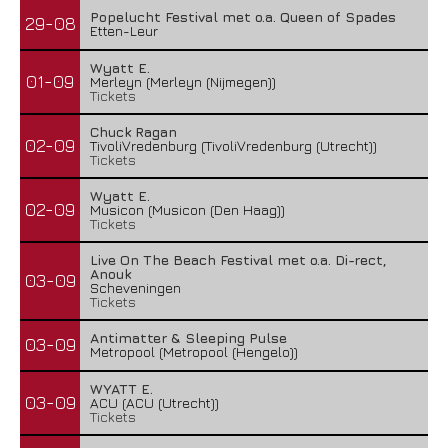
Popelucht Festival met o.a. Queen of Spades
29-08
Etten-Leur
Wyatt E.
01-09
Merleyn (Merleyn (Nijmegen))
Tickets
Chuck Ragan
02-09
TivoliVredenburg (TivoliVredenburg (Utrecht))
Tickets
Wyatt E.
02-09
Musicon (Musicon (Den Haag))
Tickets
Live On The Beach Festival met o.a. Di-rect,
Anouk
03-09
Scheveningen
Tickets
Antimatter & Sleeping Pulse
03-09
Metropool (Metropool (Hengelo))
WYATT E.
03-09
ACU (ACU (Utrecht))
Tickets