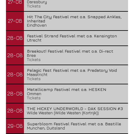
27-08
Daresbury
Tickets
Hit The City Festival met o.a. Snapped Ankles,
27-08
Inherited
Eindhoven
Festival Strand Festival met o.a. Kensington
28-08
Utrecht
Breekout! Festival Festival met o.a. Di-rect
28-08
Bree
Tickets
Pelagic Fest Festival met o.a. Predatory Void
28-08
Maastricht
Tickets
Metallicamp Festival met o.a. HESKEN
28-08
Ommen
Tickets
THE HICKEY UNDERWORLD - DAK SESSION #3
28-08
Wilde Westen (Wilde Westen (Kortrijk))
Superbloom Festival Festival met o.a. Bastille
29-08
Munchen, Duitsland