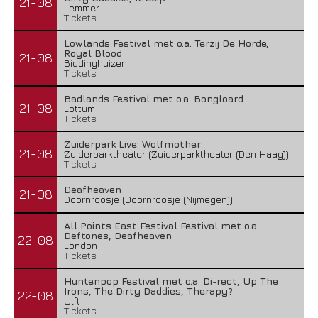
21-08
Lemmer
Tickets
Lowlands Festival met o.a. Terzij De Horde,
Royal Blood
21-08
Biddinghuizen
Tickets
Badlands Festival met o.a. Bongloard
21-08
Lottum
Tickets
Zuiderpark Live: Wolfmother
21-08
Zuiderparktheater (Zuiderparktheater (Den Haag))
Tickets
Deafheaven
21-08
Doornroosje (Doornroosje (Nijmegen))
All Points East Festival Festival met o.a.
Deftones, Deafheaven
22-08
London
Tickets
Huntenpop Festival met o.a. Di-rect, Up The
Irons, The Dirty Daddies, Therapy?
22-08
Ulft
Tickets