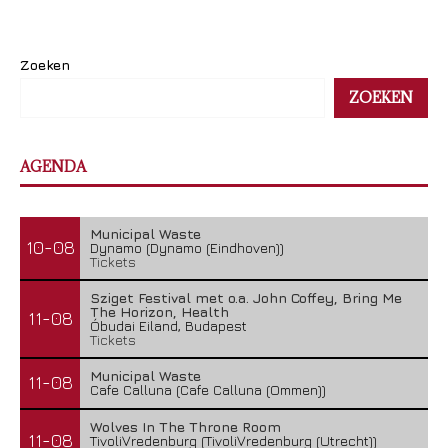
Zoeken
ZOEKEN
AGENDA
Municipal Waste
10-08
Dynamo (Dynamo (Eindhoven))
Tickets
Sziget Festival met o.a. John Coffey, Bring Me
The Horizon, Health
11-08
Óbudai Eiland, Budapest
Tickets
Municipal Waste
11-08
Cafe Calluna (Cafe Calluna (Ommen))
Wolves In The Throne Room
11-08
TivoliVredenburg (TivoliVredenburg (Utrecht))