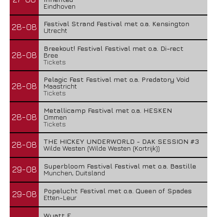
Eindhoven
Festival Strand Festival met o.a. Kensington
28-08
Utrecht
Breekout! Festival Festival met o.a. Di-rect
28-08
Bree
Tickets
Pelagic Fest Festival met o.a. Predatory Void
28-08
Maastricht
Tickets
Metallicamp Festival met o.a. HESKEN
28-08
Ommen
Tickets
THE HICKEY UNDERWORLD - DAK SESSION #3
28-08
Wilde Westen (Wilde Westen (Kortrijk))
Superbloom Festival Festival met o.a. Bastille
29-08
Munchen, Duitsland
Popelucht Festival met o.a. Queen of Spades
29-08
Etten-Leur
Wyatt E.