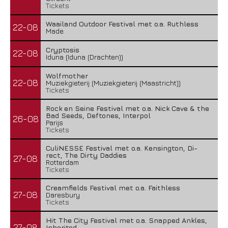
Tickets
Waailand Outdoor Festival met o.a. Ruthless
22-08
Made
Cryptosis
22-08
Iduna (Iduna (Drachten))
Wolfmother
22-08
Muziekgieterij (Muziekgieterij (Maastricht))
Tickets
Rock en Seine Festival met o.a. Nick Cave & the
Bad Seeds, Deftones, Interpol
26-08
Parijs
Tickets
CuliNESSE Festival met o.a. Kensington, Di-
rect, The Dirty Daddies
27-08
Rotterdam
Tickets
Creamfields Festival met o.a. Faithless
27-08
Daresbury
Tickets
Hit The City Festival met o.a. Snapped Ankles,
27-08
Inherited