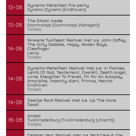
Dynamo Metalfest Pre-party
13-08
Dynamo (Dynamo (Eindhoven))
The Ghost Inside
13-08
Doornroosje (Doornroosje (Nijmegen))
Tickets
Nirwana Tuinfeest Festival met o.a. John Coffey,
The Dirty Daddies, Hiqpy, Wodan Boys,
14-08
Clawfinger
Lierop
Tickets
Dynamo MetalFest Festival met o.a. In Flames,
Lamb Of God, Testament, Overkill, Death Angel,
Urne, Slaughter To Prevail, Fit For An Autopsy,
14-08
Amorphis, Insanity Alert, Primus, Necrot
Eindhoven
Tickets
Zeeltje Rock Festival met o.a. Up The Irons
14-08
Deest
Alcest
18-08
TivoliVredenburg (TivoliVredenburg (Utrecht))
Tickets
Cabaret Vert Festival met o.a. Nick Cave & the