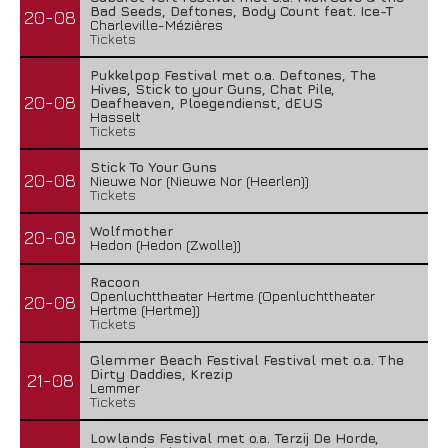
Bad Seeds, Deftones, Body Count feat. Ice-T
20-08
Charleville-Mézières
Tickets
Pukkelpop Festival met o.a. Deftones, The
Hives, Stick to your Guns, Chat Pile,
20-08
Deafheaven, Ploegendienst, dEUS
Hasselt
Tickets
Stick To Your Guns
20-08
Nieuwe Nor (Nieuwe Nor (Heerlen))
Tickets
Wolfmother
20-08
Hedon (Hedon (Zwolle))
Racoon
Openluchttheater Hertme (Openluchttheater
20-08
Hertme (Hertme))
Tickets
Glemmer Beach Festival Festival met o.a. The
Dirty Daddies, Krezip
21-08
Lemmer
Tickets
Lowlands Festival met o.a. Terzij De Horde,