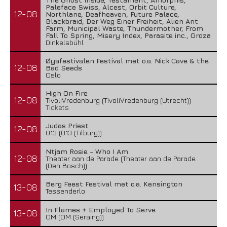
Paleface Swiss, Alcest, Orbit Culture,
12-08
Northlane, Deafheaven, Future Palace,
Blackbraid, Der Weg Einer Freiheit, Alien Ant
Farm, Municipal Waste, Thundermother, From
Fall To Spring, Misery Index, Parasite inc., Groza
Dinkelsbühl
Øyafestivalen Festival met o.a. Nick Cave & the
12-08
Bad Seeds
Oslo
High On Fire
12-08
TivoliVredenburg (TivoliVredenburg (Utrecht))
Tickets
Judas Priest
12-08
013 (013 (Tilburg))
Ntjam Rosie - Who I Am
12-08
Theater aan de Parade (Theater aan de Parade
(Den Bosch))
Berg Feest Festival met o.a. Kensington
13-08
Tessenderlo
In Flames + Employed To Serve
13-08
OM (OM (Seraing))