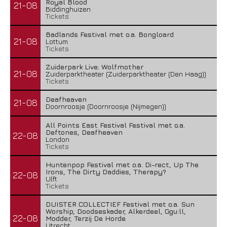
Royal Blood
21-08
Biddinghuizen
Tickets
Badlands Festival met o.a. Bongloard
21-08
Lottum
Tickets
Zuiderpark Live: Wolfmother
21-08
Zuiderparktheater (Zuiderparktheater (Den Haag))
Tickets
Deafheaven
21-08
Doornroosje (Doornroosje (Nijmegen))
All Points East Festival Festival met o.a.
Deftones, Deafheaven
22-08
London
Tickets
Huntenpop Festival met o.a. Di-rect, Up The
Irons, The Dirty Daddies, Therapy?
22-08
Ulft
Tickets
DUISTER COLLECTIEF Festival met o.a. Sun
Worship, Doodseskader, Alkerdeel, Ggu:ll,
22-08
Modder, Terzij De Horde
Utrecht