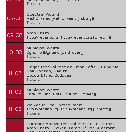
Tickets
Spectral Wound
09-08
Hall Of Fame (Hall Of Fame (Tilburg))
Tickets
Arch Enemy
09-08
TivoliVredenburg (TivoliVredenburg (Utrecht))
Municipal Waste
10-08
Dynamo (Dynamo (Eindhoven))
Tickets
Sziget Festival met o.a. John Coffey, Bring Me
The Horizon, Health
11-08
Óbudai Eiland, Budapest
Tickets
Municipal Waste
11-08
Cafe Calluna (Cafe Calluna (Ommen))
Wolves In The Throne Room
11-08
TivoliVredenburg (TivoliVredenburg (Utrecht))
Tickets
Summer Breeze Festival met o.a. In Flames,
Arch Enemy, Saxon, Lamb Of God, Alestorm,
The Ghost Inside, Testament, Amorphis,