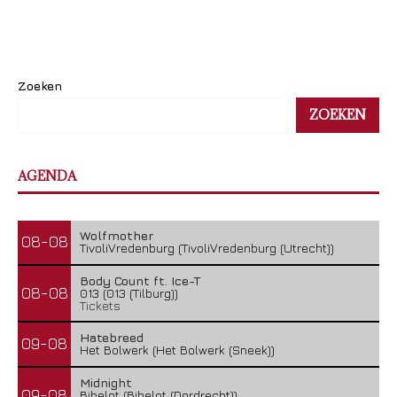
Zoeken
ZOEKEN
AGENDA
Wolfmother
08-08
TivoliVredenburg (TivoliVredenburg (Utrecht))
Body Count ft. Ice-T
08-08
013 (013 (Tilburg))
Tickets
Hatebreed
09-08
Het Bolwerk (Het Bolwerk (Sneek))
Midnight
09-08
Bibelot (Bibelot (Dordrecht))