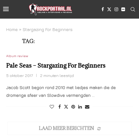
Home
»
Stargazing For Beginners
TAG:
STARGAZING FOR BEGINNERS
Album review
Pale Seas – Stargazing For Beginners
5 oktober 2017
2 minuten leestijd
Jacob Scott begon rond 2010 met liedjes maken die de
dromerige sfeer van Slowdive vermengden …
LAAD MEER BERICHTEN