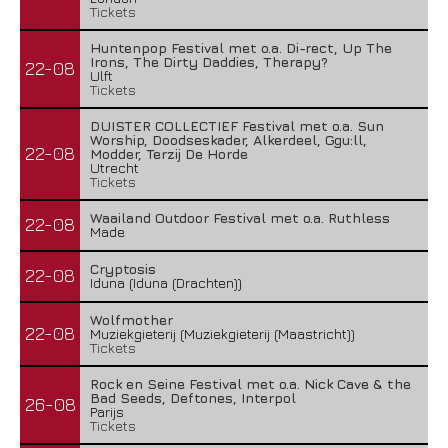
Tickets
Huntenpop Festival met o.a. Di-rect, Up The
Irons, The Dirty Daddies, Therapy?
22-08
Ulft
Tickets
DUISTER COLLECTIEF Festival met o.a. Sun
Worship, Doodseskader, Alkerdeel, Ggu:ll,
22-08
Modder, Terzij De Horde
Utrecht
Tickets
Waailand Outdoor Festival met o.a. Ruthless
22-08
Made
Cryptosis
22-08
Iduna (Iduna (Drachten))
Wolfmother
22-08
Muziekgieterij (Muziekgieterij (Maastricht))
Tickets
Rock en Seine Festival met o.a. Nick Cave & the
Bad Seeds, Deftones, Interpol
26-08
Parijs
Tickets