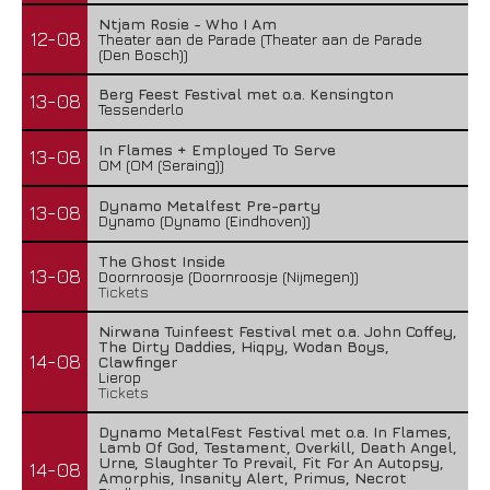
Ntjam Rosie - Who I Am
12-08
Theater aan de Parade (Theater aan de Parade
(Den Bosch))
Berg Feest Festival met o.a. Kensington
13-08
Tessenderlo
In Flames + Employed To Serve
13-08
OM (OM (Seraing))
Dynamo Metalfest Pre-party
13-08
Dynamo (Dynamo (Eindhoven))
The Ghost Inside
13-08
Doornroosje (Doornroosje (Nijmegen))
Tickets
Nirwana Tuinfeest Festival met o.a. John Coffey,
The Dirty Daddies, Hiqpy, Wodan Boys,
14-08
Clawfinger
Lierop
Tickets
Dynamo MetalFest Festival met o.a. In Flames,
Lamb Of God, Testament, Overkill, Death Angel,
Urne, Slaughter To Prevail, Fit For An Autopsy,
14-08
Amorphis, Insanity Alert, Primus, Necrot