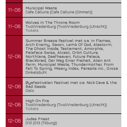
Municipal Waste
11-08
Cafe Calluna (Cafe Calluna (Ommen))
Wolves In The Throne Room
11-08
TivoliVredenburg (TivoliVredenburg (Utrecht))
Tickets
Summer Breeze Festival met o.a. In Flames,
Arch Enemy, Saxon, Lamb Of God, Alestorm,
The Ghost Inside, Testament, Amorphis,
Paleface Swiss, Alcest, Orbit Culture,
12-08
Northlane, Deafheaven, Future Palace,
Blackbraid, Der Weg Einer Freiheit, Alien Ant
Farm, Municipal Waste, Thundermother, From
Fall To Spring, Misery Index, Parasite inc., Groza
Dinkelsbühl
Øyafestivalen Festival met o.a. Nick Cave & the
12-08
Bad Seeds
Oslo
High On Fire
12-08
TivoliVredenburg (TivoliVredenburg (Utrecht))
Tickets
Judas Priest
12-08
013 (013 (Tilburg))