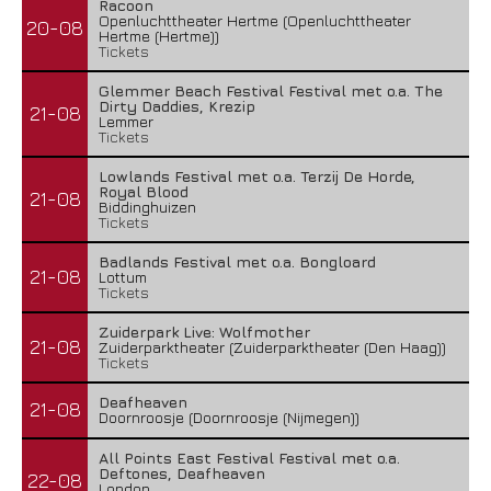
Racoon
Openluchttheater Hertme (Openluchttheater
20-08
Hertme (Hertme))
Tickets
Glemmer Beach Festival Festival met o.a. The
Dirty Daddies, Krezip
21-08
Lemmer
Tickets
Lowlands Festival met o.a. Terzij De Horde,
Royal Blood
21-08
Biddinghuizen
Tickets
Badlands Festival met o.a. Bongloard
21-08
Lottum
Tickets
Zuiderpark Live: Wolfmother
21-08
Zuiderparktheater (Zuiderparktheater (Den Haag))
Tickets
Deafheaven
21-08
Doornroosje (Doornroosje (Nijmegen))
All Points East Festival Festival met o.a.
Deftones, Deafheaven
22-08
London