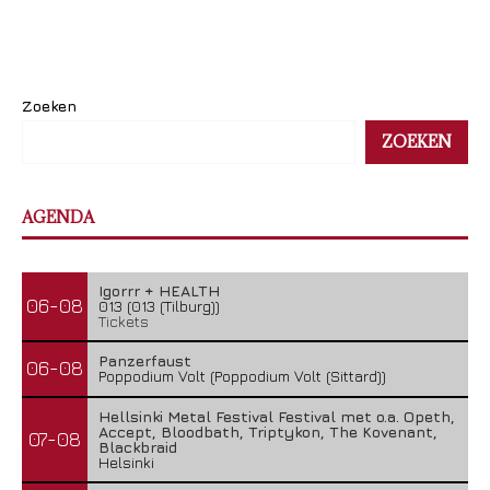
Zoeken
ZOEKEN
AGENDA
Igorrr + HEALTH
06-08
013 (013 (Tilburg))
Tickets
Panzerfaust
06-08
Poppodium Volt (Poppodium Volt (Sittard))
Hellsinki Metal Festival Festival met o.a. Opeth,
Accept, Bloodbath, Triptykon, The Kovenant,
07-08
Blackbraid
Helsinki