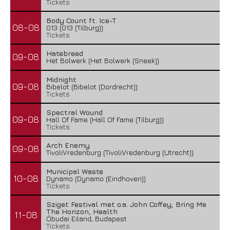
Tickets
Body Count ft. Ice-T
08-08
013 (013 (Tilburg))
Tickets
Hatebreed
09-08
Het Bolwerk (Het Bolwerk (Sneek))
Midnight
09-08
Bibelot (Bibelot (Dordrecht))
Tickets
Spectral Wound
09-08
Hall Of Fame (Hall Of Fame (Tilburg))
Tickets
Arch Enemy
09-08
TivoliVredenburg (TivoliVredenburg (Utrecht))
Municipal Waste
10-08
Dynamo (Dynamo (Eindhoven))
Tickets
Sziget Festival met o.a. John Coffey, Bring Me
The Horizon, Health
11-08
Óbudai Eiland, Budapest
Tickets