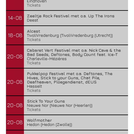
Eindhoven
Tickets
Zeeltje Rock Festival met o.a. Up The Irons
14-08
Deest
Alcest
18-08
TivoliVredenburg (TivoliVredenburg (Utrecht))
Tickets
Cabaret Vert Festival met o.a. Nick Cave & the
Bad Seeds, Deftones, Body Count feat. Ice-T
20-08
Charleville-Mézières
Tickets
Pukkelpop Festival met o.a. Deftones, The
Hives, Stick to your Guns, Chat Pile,
20-08
Deafheaven, Ploegendienst, dEUS
Hasselt
Tickets
Stick To Your Guns
20-08
Nieuwe Nor (Nieuwe Nor (Heerlen))
Tickets
Wolfmother
20-08
Hedon (Hedon (Zwolle))