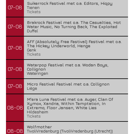
Suikerrock Festival met o.a. Editors, Hiqpy
07-08
Tienen
Tickets
Brakrock Festival met o.a. The Casualties, Hot
07-08
Water Music, No Turning Back, The Exploited
Duffel
AFF (Absolutely Free Festival) Festival met o.a.
The Hickey Underworld, Henge
07-08
Genk
Tickets
Waterpop Festival met o.a. Wodan Boys,
07-08
Collignon
Wateringen
Micro Festival Festival met o.a. Collignon
07-08
Liège
M'era Luna Festival met o.a. Auger, Clan Of
Xymox, Xandria, Within Temptation, In
08-08
Extremo, Floor Jansen, White Lies
Hildesheim
Tickets
Wolfmother
08-08
TivoliVredenburg (TivoliVredenburg (Utrecht))