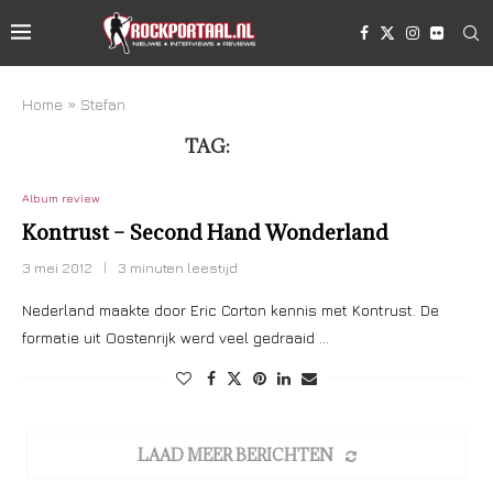
Home
»
Stefan
TAG:
STEFAN
Album review
Kontrust – Second Hand Wonderland
3 mei 2012
3 minuten leestijd
Nederland maakte door Eric Corton kennis met Kontrust. De
formatie uit Oostenrijk werd veel gedraaid …
LAAD MEER BERICHTEN