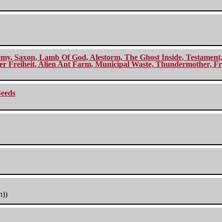
my, Saxon, Lamb Of God, Alestorm, The Ghost Inside, Testament, A
r Freiheit, Alien Ant Farm, Municipal Waste, Thundermother, Fro
Seeds
h))