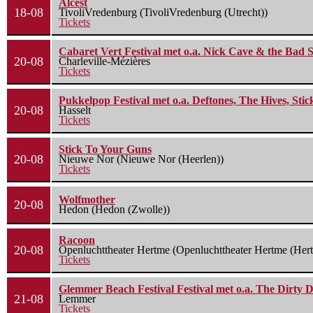
Alcest
18-08
TivoliVredenburg (TivoliVredenburg (Utrecht))
Tickets
Cabaret Vert Festival met o.a. Nick Cave & the Bad S
20-08
Charleville-Mézières
Tickets
Pukkelpop Festival met o.a. Deftones, The Hives, Sti
20-08
Hasselt
Tickets
Stick To Your Guns
20-08
Nieuwe Nor (Nieuwe Nor (Heerlen))
Tickets
Wolfmother
20-08
Hedon (Hedon (Zwolle))
Racoon
20-08
Openluchttheater Hertme (Openluchttheater Hertme (Her
Tickets
Glemmer Beach Festival Festival met o.a. The Dirty D
21-08
Lemmer
Tickets