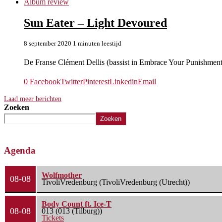
Album review
Sun Eater – Light Devoured
8 september 2020
1 minuten leestijd
De Franse Clément Dellis (bassist in Embrace Your Punishment
0
Facebook
Twitter
Pinterest
Linkedin
Email
Laad meer berichten
Zoeken
Zoeken
Agenda
Wolfmother
08-08
TivoliVredenburg (TivoliVredenburg (Utrecht))
Body Count ft. Ice-T
08-08
013 (013 (Tilburg))
Tickets