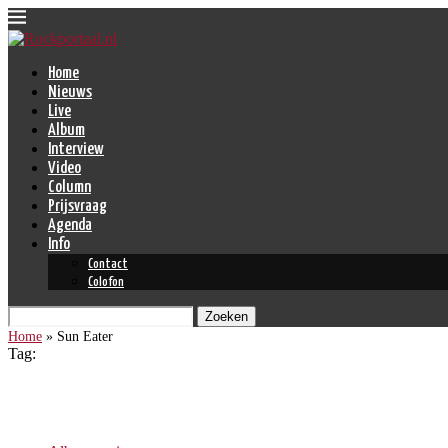
Home
Nieuws
Live
Album
Interview
Video
Column
Prijsvraag
Agenda
Info
Contact
Colofon
Zoeken
Home
»
Sun Eater
Tag:
Sun Eater