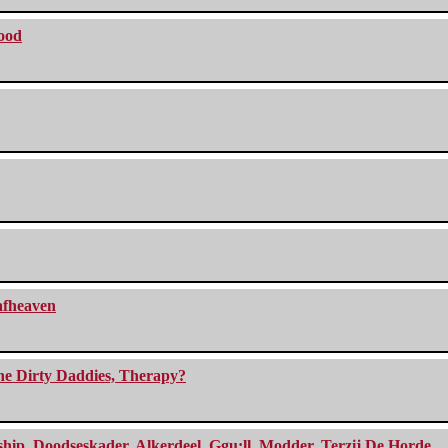
lood
eafheaven
The Dirty Daddies, Therapy?
, Doodseskader, Alkerdeel, Ggu:ll, Modder, Terzij De Horde