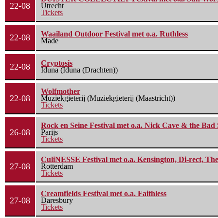
22-08
Utrecht
Tickets
Waailand Outdoor Festival met o.a. Ruthless
22-08
Made
Cryptosis
22-08
Iduna (Iduna (Drachten))
Wolfmother
22-08
Muziekgieterij (Muziekgieterij (Maastricht))
Tickets
Rock en Seine Festival met o.a. Nick Cave & the Bad 
26-08
Parijs
Tickets
CuliNESSE Festival met o.a. Kensington, Di-rect, Th
27-08
Rotterdam
Tickets
Creamfields Festival met o.a. Faithless
27-08
Daresbury
Tickets