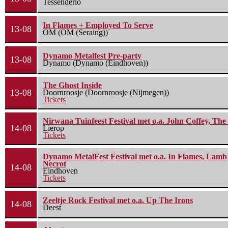
Tessenderlo
In Flames + Employed To Serve
13-08
OM (OM (Seraing))
Dynamo Metalfest Pre-party
13-08
Dynamo (Dynamo (Eindhoven))
The Ghost Inside
13-08
Doornroosje (Doornroosje (Nijmegen))
Tickets
Nirwana Tuinfeest Festival met o.a. John Coffey, Th
14-08
Lierop
Tickets
Dynamo MetalFest Festival met o.a. In Flames, Lamb O
Necrot
14-08
Eindhoven
Tickets
Zeeltje Rock Festival met o.a. Up The Irons
14-08
Deest