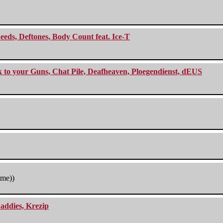
eeds, Deftones, Body Count feat. Ice-T
ck to your Guns, Chat Pile, Deafheaven, Ploegendienst, dEUS
tme))
addies, Krezip