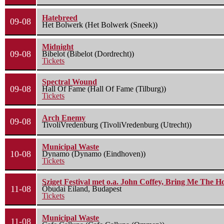
Hatebreed
09-08
Het Bolwerk (Het Bolwerk (Sneek))
Midnight
09-08
Bibelot (Bibelot (Dordrecht))
Tickets
Spectral Wound
09-08
Hall Of Fame (Hall Of Fame (Tilburg))
Tickets
Arch Enemy
09-08
TivoliVredenburg (TivoliVredenburg (Utrecht))
Municipal Waste
10-08
Dynamo (Dynamo (Eindhoven))
Tickets
Sziget Festival met o.a. John Coffey, Bring Me The H
11-08
Óbudai Eiland, Budapest
Tickets
Municipal Waste
11-08