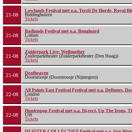
Lowlands Festival met o.a. Terzij De Horde, Royal B
21-08
Biddinghuizen
Tickets
Badlands Festival met o.a. Bongloard
21-08
Lottum
Tickets
Zuiderpark Live: Wolfmother
21-08
Zuiderparktheater (Zuiderparktheater (Den Haag))
Tickets
Deafheaven
21-08
Doornroosje (Doornroosje (Nijmegen))
All Points East Festival Festival met o.a. Deftones, D
22-08
London
Tickets
Huntenpop Festival met o.a. Di-rect, Up The Irons, 
22-08
Ulft
Tickets
DUISTER COLLECTIEF Festival met o.a. Sun Worship