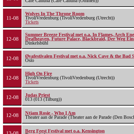
Cafe Calluna (Cafe Calluna (Ommen))
Wolves In The Throne Room
11-08
TivoliVredenburg (TivoliVredenburg (Utrecht))
Tickets
Summer Breeze Festival met o.a. In Flames, Arch Ene
12-08
Deafheaven, Future Palace, Blackbraid, Der Weg Eine
Dinkelsbühl
Øyafestivalen Festival met o.a. Nick Cave & the Bad 
12-08
Oslo
High On Fire
12-08
TivoliVredenburg (TivoliVredenburg (Utrecht))
Tickets
Judas Priest
12-08
013 (013 (Tilburg))
Ntjam Rosie - Who I Am
12-08
Theater aan de Parade (Theater aan de Parade (Den Bosc
Berg Feest Festival met o.a. Kensington
13-08