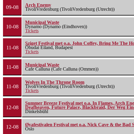
Arch Enemy
09-08
TivoliVredenburg (TivoliVredenburg (Utrecht))
Municipal Waste
10-08
Dynamo (Dynamo (Eindhoven))
Tickets
Sziget Festival met o.a. John Coffey, Bring Me The H
11-08
Óbudai Eiland, Budapest
Tickets
Municipal Waste
11-08
Cafe Calluna (Cafe Calluna (Ommen))
Wolves In The Throne Room
11-08
TivoliVredenburg (TivoliVredenburg (Utrecht))
Tickets
Summer Breeze Festival met o.a. In Flames, Arch Ene
12-08
Deafheaven, Future Palace, Blackbraid, Der Weg Eine
Dinkelsbühl
Øyafestivalen Festival met o.a. Nick Cave & the Bad 
12-08
Oslo