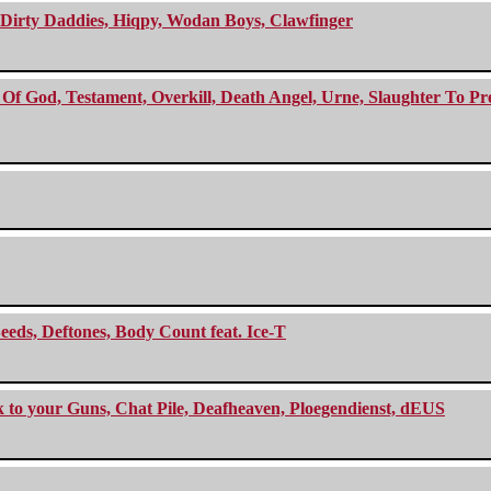
e Dirty Daddies, Hiqpy, Wodan Boys, Clawfinger
f God, Testament, Overkill, Death Angel, Urne, Slaughter To Prev
eeds, Deftones, Body Count feat. Ice-T
ck to your Guns, Chat Pile, Deafheaven, Ploegendienst, dEUS