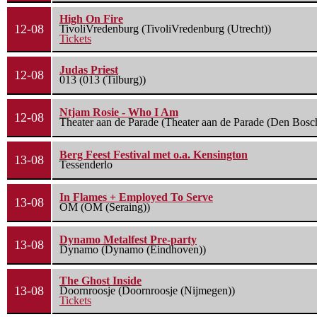
High On Fire
12-08
TivoliVredenburg (TivoliVredenburg (Utrecht))
Tickets
Judas Priest
12-08
013 (013 (Tilburg))
Ntjam Rosie - Who I Am
12-08
Theater aan de Parade (Theater aan de Parade (Den Bosc
Berg Feest Festival met o.a. Kensington
13-08
Tessenderlo
In Flames + Employed To Serve
13-08
OM (OM (Seraing))
Dynamo Metalfest Pre-party
13-08
Dynamo (Dynamo (Eindhoven))
The Ghost Inside
13-08
Doornroosje (Doornroosje (Nijmegen))
Tickets