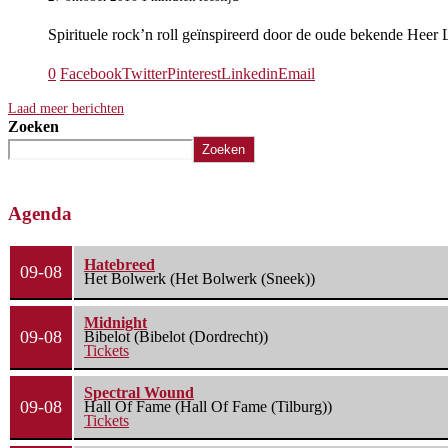
Spirituele rock’n roll geïnspireerd door de oude bekende Hee
0
Facebook
Twitter
Pinterest
Linkedin
Email
Laad meer berichten
Zoeken
Zoeken
Agenda
Hatebreed
09-08
Het Bolwerk (Het Bolwerk (Sneek))
Midnight
09-08
Bibelot (Bibelot (Dordrecht))
Tickets
Spectral Wound
09-08
Hall Of Fame (Hall Of Fame (Tilburg))
Tickets