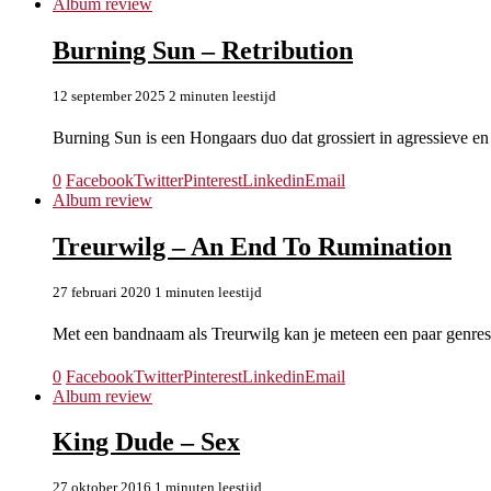
Album review
Burning Sun – Retribution
12 september 2025
2 minuten leestijd
Burning Sun is een Hongaars duo dat grossiert in agressieve 
0
Facebook
Twitter
Pinterest
Linkedin
Email
Album review
Treurwilg – An End To Rumination
27 februari 2020
1 minuten leestijd
Met een bandnaam als Treurwilg kan je meteen een paar genres
0
Facebook
Twitter
Pinterest
Linkedin
Email
Album review
King Dude – Sex
27 oktober 2016
1 minuten leestijd