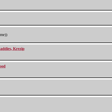
tme))
addies, Krezip
lood