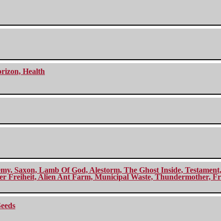
orizon, Health
my, Saxon, Lamb Of God, Alestorm, The Ghost Inside, Testament, A
r Freiheit, Alien Ant Farm, Municipal Waste, Thundermother, Fro
Seeds