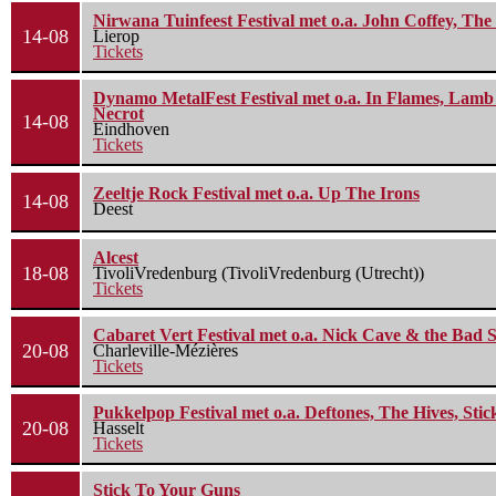
Nirwana Tuinfeest Festival met o.a. John Coffey, Th
14-08
Lierop
Tickets
Dynamo MetalFest Festival met o.a. In Flames, Lamb O
Necrot
14-08
Eindhoven
Tickets
Zeeltje Rock Festival met o.a. Up The Irons
14-08
Deest
Alcest
18-08
TivoliVredenburg (TivoliVredenburg (Utrecht))
Tickets
Cabaret Vert Festival met o.a. Nick Cave & the Bad S
20-08
Charleville-Mézières
Tickets
Pukkelpop Festival met o.a. Deftones, The Hives, Sti
20-08
Hasselt
Tickets
Stick To Your Guns