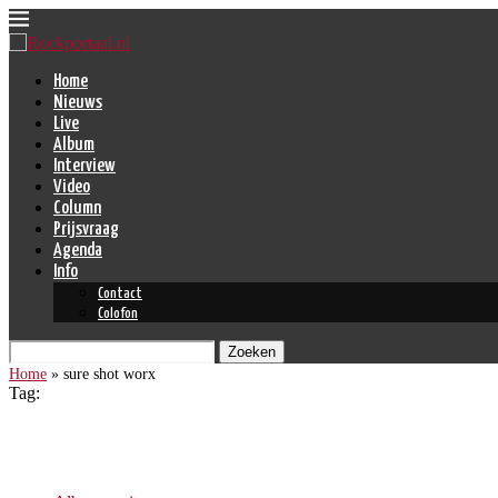
Home
Nieuws
Live
Album
Interview
Video
Column
Prijsvraag
Agenda
Info
Contact
Colofon
Zoeken
Home
»
sure shot worx
Tag:
sure shot worx