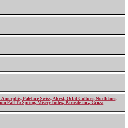
morphis, Paleface Swiss, Alcest, Orbit Culture, Northlane,
m Fall To Spring, Misery Index, Parasite inc., Groza