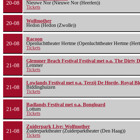
20-08
Nieuwe Nor (Nieuwe Nor (Heerlen))
Tickets
Wolfmother
20-08
Hedon (Hedon (Zwolle))
Racoon
20-08
Openluchttheater Hertme (Openluchttheater Hertme (Her
Tickets
Glemmer Beach Festival Festival met o.a. The Dirty D
21-08
Lemmer
Tickets
Lowlands Festival met o.a. Terzij De Horde, Royal B
21-08
Biddinghuizen
Tickets
Badlands Festival met o.a. Bongloard
21-08
Lottum
Tickets
Zuiderpark Live: Wolfmother
21-08
Zuiderparktheater (Zuiderparktheater (Den Haag))
Tickets