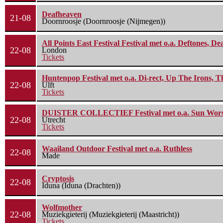
Deafheaven
21-08
Doornroosje (Doornroosje (Nijmegen))
All Points East Festival Festival met o.a. Deftones, D
22-08
London
Tickets
Huntenpop Festival met o.a. Di-rect, Up The Irons, 
22-08
Ulft
Tickets
DUISTER COLLECTIEF Festival met o.a. Sun Worship
22-08
Utrecht
Tickets
Waailand Outdoor Festival met o.a. Ruthless
22-08
Made
Cryptosis
22-08
Iduna (Iduna (Drachten))
Wolfmother
22-08
Muziekgieterij (Muziekgieterij (Maastricht))
Tickets