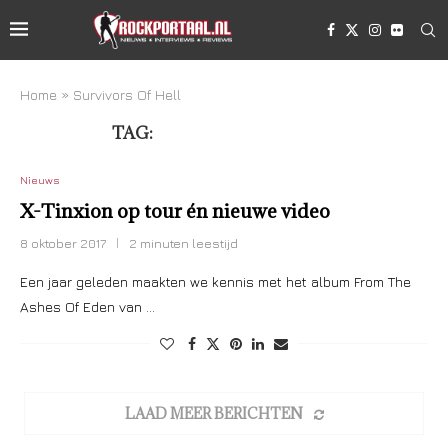
Home
»
Survivors Of Hell
TAG:
SURVIVORS OF HELL
Nieuws
X-Tinxion op tour én nieuwe video
8 oktober 2017
2 minuten leestijd
Een jaar geleden maakten we kennis met het album From The
Ashes Of Eden van …
LAAD MEER BERICHTEN