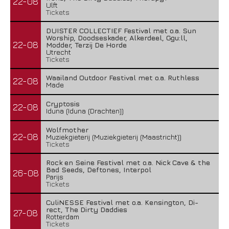
22-08
Ulft
Tickets
DUISTER COLLECTIEF Festival met o.a. Sun
Worship, Doodseskader, Alkerdeel, Ggu:ll,
22-08
Modder, Terzij De Horde
Utrecht
Tickets
Waailand Outdoor Festival met o.a. Ruthless
22-08
Made
Cryptosis
22-08
Iduna (Iduna (Drachten))
Wolfmother
22-08
Muziekgieterij (Muziekgieterij (Maastricht))
Tickets
Rock en Seine Festival met o.a. Nick Cave & the
Bad Seeds, Deftones, Interpol
26-08
Parijs
Tickets
CuliNESSE Festival met o.a. Kensington, Di-
rect, The Dirty Daddies
27-08
Rotterdam
Tickets