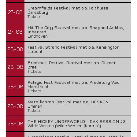
Creamfields Festival met o.a. Faithless
27-08
Daresbury
Tickets
Hit The City Festival met o.a. Snapped Ankles,
27-08
Inherited
Eindhoven
Festival Strand Festival met o.a. Kensington
28-08
Utrecht
Breekout! Festival Festival met o.a. Di-rect
28-08
Bree
Tickets
Pelagic Fest Festival met o.a. Predatory Void
28-08
Maastricht
Tickets
Metallicamp Festival met o.a. HESKEN
28-08
Ommen
Tickets
THE HICKEY UNDERWORLD - DAK SESSION #3
28-08
Wilde Westen (Wilde Westen (Kortrijk))
Superbloom Festival Festival met o.a. Bastille