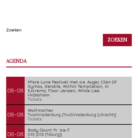
Zoeken
ZOEKEN
AGENDA
M'era Luna Festival met o.a. Auger, Clan Of
Xymox, Xandria, Within Temptation, In
08-08
Extremo, Floor Jansen, White Lies
Hildesheim
Tickets
Wolfmother
08-08
TivoliVredenburg (TivoliVredenburg (Utrecht))
Tickets
Body Count ft. Ice-T
08-08
013 (013 (Tilburg))