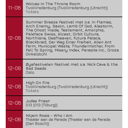
Wolves In The Throne Room
11-08
TivoliVredenburg (TivoliVredenburg (Utrecht))
Tickets
Summer Breeze Festival met o.a. In Flames,
Arch Enemy, Saxon, Lamb Of God, Alestorm,
The Ghost Inside, Testament, Amorphis,
Paleface Swiss, Alcest, Orbit Culture,
12-08
Northlane, Deafheaven, Future Palace,
Blackbraid, Der Weg Einer Freiheit, Alien Ant
Farm, Municipal Waste, Thundermother, From
Fall To Spring, Misery Index, Parasite inc., Groza
Dinkelsbühl
Øyafestivalen Festival met o.a. Nick Cave & the
12-08
Bad Seeds
Oslo
High On Fire
12-08
TivoliVredenburg (TivoliVredenburg (Utrecht))
Tickets
Judas Priest
12-08
013 (013 (Tilburg))
Ntjam Rosie - Who I Am
12-08
Theater aan de Parade (Theater aan de Parade
(Den Bosch))