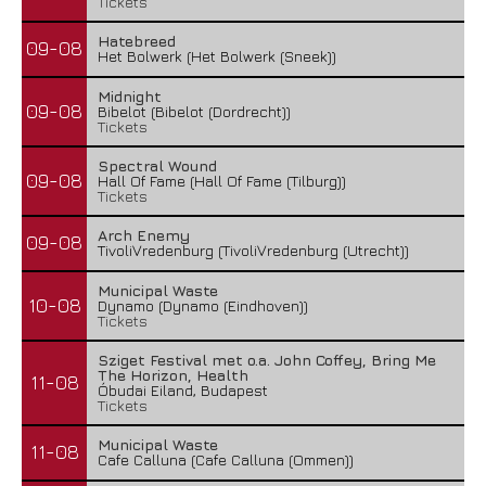
Tickets
Hatebreed
09-08
Het Bolwerk (Het Bolwerk (Sneek))
Midnight
09-08
Bibelot (Bibelot (Dordrecht))
Tickets
Spectral Wound
09-08
Hall Of Fame (Hall Of Fame (Tilburg))
Tickets
Arch Enemy
09-08
TivoliVredenburg (TivoliVredenburg (Utrecht))
Municipal Waste
10-08
Dynamo (Dynamo (Eindhoven))
Tickets
Sziget Festival met o.a. John Coffey, Bring Me
The Horizon, Health
11-08
Óbudai Eiland, Budapest
Tickets
Municipal Waste
11-08
Cafe Calluna (Cafe Calluna (Ommen))