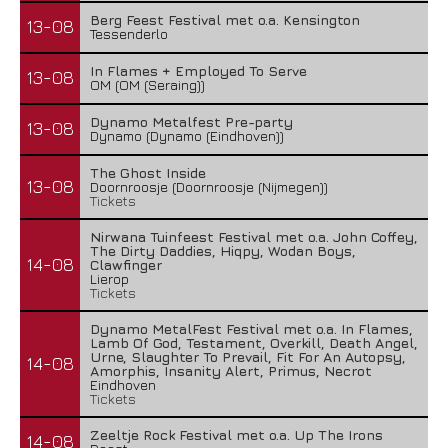
Berg Feest Festival met o.a. Kensington
13-08
Tessenderlo
In Flames + Employed To Serve
13-08
OM (OM (Seraing))
Dynamo Metalfest Pre-party
13-08
Dynamo (Dynamo (Eindhoven))
The Ghost Inside
13-08
Doornroosje (Doornroosje (Nijmegen))
Tickets
Nirwana Tuinfeest Festival met o.a. John Coffey,
The Dirty Daddies, Hiqpy, Wodan Boys,
14-08
Clawfinger
Lierop
Tickets
Dynamo MetalFest Festival met o.a. In Flames,
Lamb Of God, Testament, Overkill, Death Angel,
Urne, Slaughter To Prevail, Fit For An Autopsy,
14-08
Amorphis, Insanity Alert, Primus, Necrot
Eindhoven
Tickets
Zeeltje Rock Festival met o.a. Up The Irons
14-08