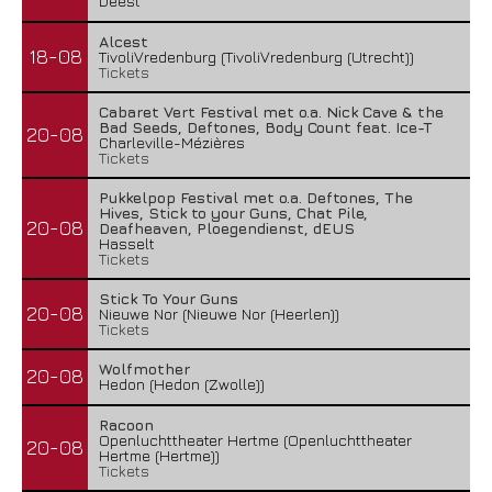
Deest
Alcest
18-08
TivoliVredenburg (TivoliVredenburg (Utrecht))
Tickets
Cabaret Vert Festival met o.a. Nick Cave & the
Bad Seeds, Deftones, Body Count feat. Ice-T
20-08
Charleville-Mézières
Tickets
Pukkelpop Festival met o.a. Deftones, The
Hives, Stick to your Guns, Chat Pile,
20-08
Deafheaven, Ploegendienst, dEUS
Hasselt
Tickets
Stick To Your Guns
20-08
Nieuwe Nor (Nieuwe Nor (Heerlen))
Tickets
Wolfmother
20-08
Hedon (Hedon (Zwolle))
Racoon
Openluchttheater Hertme (Openluchttheater
20-08
Hertme (Hertme))
Tickets