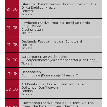
Glemmer Beach Festival Festival met o.a. The
Dirty Daddies, Krezip
21-08
Lemmer
Tickets
Lowlands Festival met o.a. Terzij De Horde,
Royal Blood
21-08
Biddinghuizen
Tickets
Badlands Festival met o.a. Bongloard
21-08
Lottum
Tickets
Zuiderpark Live: Wolfmother
21-08
Zuiderparktheater (Zuiderparktheater (Den Haag))
Tickets
Deafheaven
21-08
Doornroosje (Doornroosje (Nijmegen))
All Points East Festival Festival met o.a.
Deftones, Deafheaven
22-08
London
Tickets
Huntenpop Festival met o.a. Di-rect, Up The
Irons, The Dirty Daddies, Therapy?