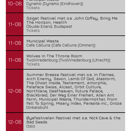
10-08
Dynamo (Dynamo (Eindhoven))
Tickets
Sziget Festival met o.a. John Coffey, Bring Me
The Horizon, Health
11-08
Óbudai Eiland, Budapest
Tickets
Municipal Waste
11-08
Cafe Calluna (Cafe Calluna (Ommen))
Wolves In The Throne Room
11-08
TivoliVredenburg (TivoliVredenburg (Utrecht))
Tickets
Summer Breeze Festival met o.a. In Flames,
Arch Enemy, Saxon, Lamb Of God, Alestorm,
The Ghost Inside, Testament, Amorphis,
Paleface Swiss, Alcest, Orbit Culture,
12-08
Northlane, Deafheaven, Future Palace,
Blackbraid, Der Weg Einer Freiheit, Alien Ant
Farm, Municipal Waste, Thundermother, From
Fall To Spring, Misery Index, Parasite inc., Groza
Dinkelsbühl
Øyafestivalen Festival met o.a. Nick Cave & the
12-08
Bad Seeds
Oslo