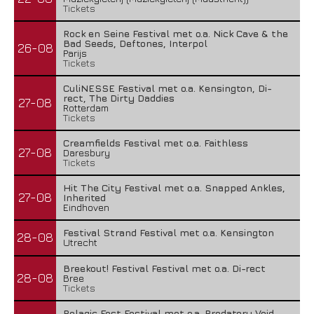
Tickets
Rock en Seine Festival met o.a. Nick Cave & the
Bad Seeds, Deftones, Interpol
26-08
Parijs
Tickets
CuliNESSE Festival met o.a. Kensington, Di-
rect, The Dirty Daddies
27-08
Rotterdam
Tickets
Creamfields Festival met o.a. Faithless
27-08
Daresbury
Tickets
Hit The City Festival met o.a. Snapped Ankles,
27-08
Inherited
Eindhoven
Festival Strand Festival met o.a. Kensington
28-08
Utrecht
Breekout! Festival Festival met o.a. Di-rect
28-08
Bree
Tickets
Pelagic Fest Festival met o.a. Predatory Void