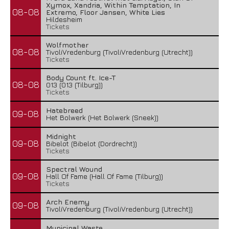
Xymox, Xandria, Within Temptation, In
08-08
Extremo, Floor Jansen, White Lies
Hildesheim
Tickets
Wolfmother
08-08
TivoliVredenburg (TivoliVredenburg (Utrecht))
Tickets
Body Count ft. Ice-T
08-08
013 (013 (Tilburg))
Tickets
Hatebreed
09-08
Het Bolwerk (Het Bolwerk (Sneek))
Midnight
09-08
Bibelot (Bibelot (Dordrecht))
Tickets
Spectral Wound
09-08
Hall Of Fame (Hall Of Fame (Tilburg))
Tickets
Arch Enemy
09-08
TivoliVredenburg (TivoliVredenburg (Utrecht))
Municipal Waste