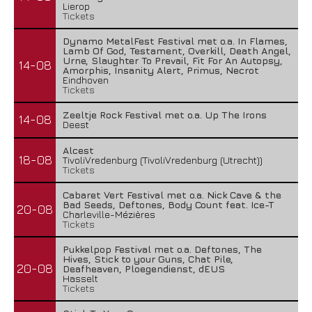
Lierop
Tickets
Dynamo MetalFest Festival met o.a. In Flames,
Lamb Of God, Testament, Overkill, Death Angel,
Urne, Slaughter To Prevail, Fit For An Autopsy,
14-08
Amorphis, Insanity Alert, Primus, Necrot
Eindhoven
Tickets
Zeeltje Rock Festival met o.a. Up The Irons
14-08
Deest
Alcest
18-08
TivoliVredenburg (TivoliVredenburg (Utrecht))
Tickets
Cabaret Vert Festival met o.a. Nick Cave & the
Bad Seeds, Deftones, Body Count feat. Ice-T
20-08
Charleville-Mézières
Tickets
Pukkelpop Festival met o.a. Deftones, The
Hives, Stick to your Guns, Chat Pile,
20-08
Deafheaven, Ploegendienst, dEUS
Hasselt
Tickets