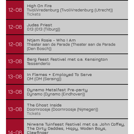
High On Fire
12-08
TivoliVredenburg (TivoliVredenburg (Utrecht))
Tickets
Judas Priest
12-08
013 (013 (Tilburg))
Ntjam Rosie - Who I Am
12-08
Theater aan de Parade (Theater aan de Parade
(Den Bosch))
Berg Feest Festival met o.a. Kensington
13-08
Tessenderlo
In Flames + Employed To Serve
13-08
OM (OM (Seraing))
Dynamo Metalfest Pre-party
13-08
Dynamo (Dynamo (Eindhoven))
The Ghost Inside
13-08
Doornroosje (Doornroosje (Nijmegen))
Tickets
Nirwana Tuinfeest Festival met o.a. John Coffey,
The Dirty Daddies, Hiqpy, Wodan Boys,
14-08
Clawfinger