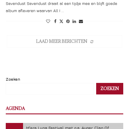
Sevendust Sevendust draait al een tijdje mee en blijft goede
album afleveren waarvan All I …
LAAD MEER BERICHTEN
Zoeken
ZOEKEN
AGENDA
M'era Luna Festival met o.a. Auger, Clan Of