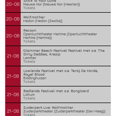
Stick To Your Guns
20-08
Nieuwe Nor (Nieuwe Nor (Heerlen))
Tickets
Wolfmother
20-08
Hedon (Hedon (Zwolle))
Racoon
Openluchttheater Hertme (Openluchttheater
20-08
Hertme (Hertme))
Tickets
Glemmer Beach Festival Festival met o.a. The
Dirty Daddies, Krezip
21-08
Lemmer
Tickets
Lowlands Festival met o.a. Terzij De Horde,
Royal Blood
21-08
Biddinghuizen
Tickets
Badlands Festival met o.a. Bongloard
21-08
Lottum
Tickets
Zuiderpark Live: Wolfmother
21-08
Zuiderparktheater (Zuiderparktheater (Den Haag))
Tickets