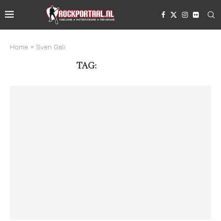
Home
»
Sven Gali
TAG:
SVEN GALI