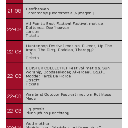
Deafheaven
21-08
Doornroosje (Doornroosje (Nijmegen))
All Points East Festival Festival met o.a.
Deftones, Deafheaven
22-08
London
Tickets
Huntenpop Festival met o.a. Di-rect, Up The
Irons, The Dirty Daddies, Therapy?
22-08
Ulft
Tickets
DUISTER COLLECTIEF Festival met o.a. Sun
Worship, Doodseskader, Alkerdeel, Ggu:ll,
22-08
Modder, Terzij De Horde
Utrecht
Tickets
Waailand Outdoor Festival met o.a. Ruthless
22-08
Made
Cryptosis
22-08
Iduna (Iduna (Drachten))
Wolfmother
22-08
Muziekgieterij (Muziekgieterij (Maastricht))