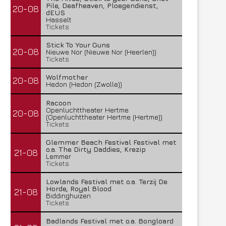
Pile, Deafheaven, Ploegendienst,
20-08
dEUS
Hasselt
Tickets
Stick To Your Guns
20-08
Nieuwe Nor (Nieuwe Nor (Heerlen))
Tickets
Wolfmother
20-08
Hedon (Hedon (Zwolle))
Racoon
Openluchttheater Hertme
20-08
(Openluchttheater Hertme (Hertme))
Tickets
Glemmer Beach Festival Festival met
o.a. The Dirty Daddies, Krezip
21-08
Lemmer
Tickets
Lowlands Festival met o.a. Terzij De
Horde, Royal Blood
21-08
Biddinghuizen
Tickets
Badlands Festival met o.a. Bongloard