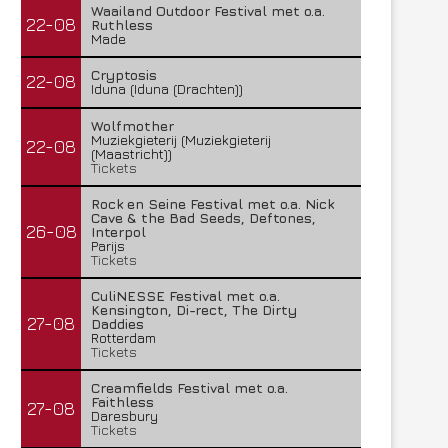
Waailand Outdoor Festival met o.a.
22-08
Ruthless
Made
Cryptosis
22-08
Iduna (Iduna (Drachten))
Wolfmother
Muziekgieterij (Muziekgieterij
22-08
(Maastricht))
Tickets
Rock en Seine Festival met o.a. Nick
Cave & the Bad Seeds, Deftones,
26-08
Interpol
Parijs
Tickets
CuliNESSE Festival met o.a.
Kensington, Di-rect, The Dirty
27-08
Daddies
Rotterdam
Tickets
Creamfields Festival met o.a.
Faithless
27-08
Daresbury
Tickets