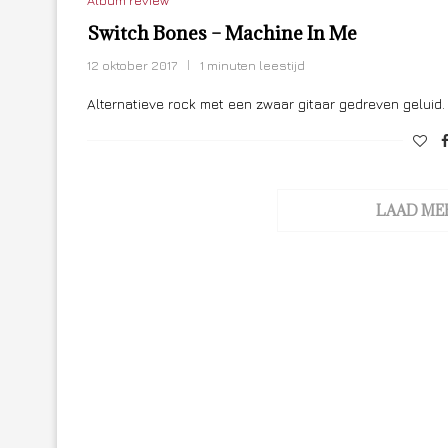
Album review
Switch Bones – Machine In Me
12 oktober 2017
1 minuten leestijd
Alternatieve rock met een zwaar gitaar gedreven geluid.
LAAD ME