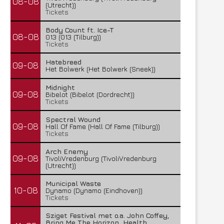
08-08
(Utrecht))
Tickets
Body Count ft. Ice-T
08-08
013 (013 (Tilburg))
Tickets
Hatebreed
09-08
Het Bolwerk (Het Bolwerk (Sneek))
Midnight
09-08
Bibelot (Bibelot (Dordrecht))
Tickets
Spectral Wound
09-08
Hall Of Fame (Hall Of Fame (Tilburg))
Tickets
Arch Enemy
09-08
TivoliVredenburg (TivoliVredenburg
(Utrecht))
Municipal Waste
10-08
Dynamo (Dynamo (Eindhoven))
Tickets
Sziget Festival met o.a. John Coffey,
Bring Me The Horizon, Health