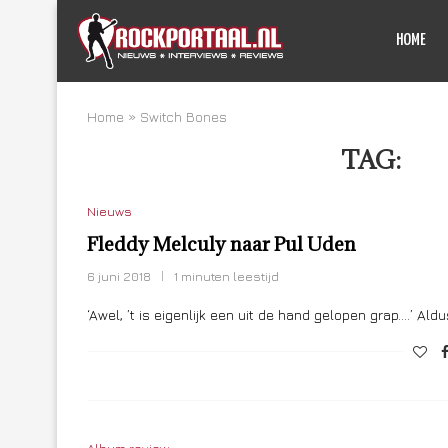
HOME
Home
»
Switch Bones
TAG:
SW
Nieuws
Fleddy Melculy naar Pul Uden
6 juni 2018
1 minuten leestijd
‘Awel, ’t is eigenlijk een uit de hand gelopen grap….’ Al