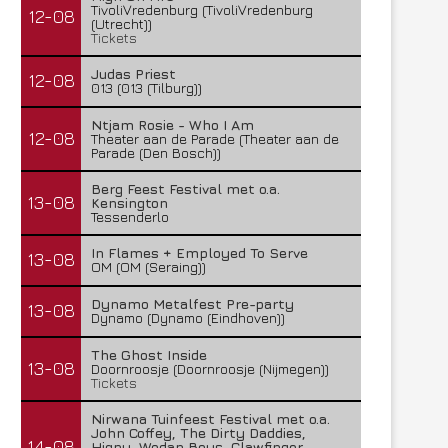
TivoliVredenburg (TivoliVredenburg
12-08
(Utrecht))
Tickets
Judas Priest
12-08
013 (013 (Tilburg))
Ntjam Rosie - Who I Am
12-08
Theater aan de Parade (Theater aan de
Parade (Den Bosch))
Berg Feest Festival met o.a.
13-08
Kensington
Tessenderlo
In Flames + Employed To Serve
13-08
OM (OM (Seraing))
Dynamo Metalfest Pre-party
13-08
Dynamo (Dynamo (Eindhoven))
The Ghost Inside
13-08
Doornroosje (Doornroosje (Nijmegen))
Tickets
Nirwana Tuinfeest Festival met o.a.
John Coffey, The Dirty Daddies,
14-08
Hiqpy, Wodan Boys, Clawfinger