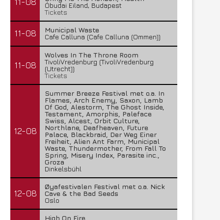
11-08
Óbudai Eiland, Budapest
Tickets
Municipal Waste
11-08
Cafe Calluna (Cafe Calluna (Ommen))
Wolves In The Throne Room
TivoliVredenburg (TivoliVredenburg
11-08
(Utrecht))
Tickets
Summer Breeze Festival met o.a. In
Flames, Arch Enemy, Saxon, Lamb
Of God, Alestorm, The Ghost Inside,
Testament, Amorphis, Paleface
Swiss, Alcest, Orbit Culture,
Northlane, Deafheaven, Future
12-08
Palace, Blackbraid, Der Weg Einer
Freiheit, Alien Ant Farm, Municipal
Waste, Thundermother, From Fall To
Spring, Misery Index, Parasite inc.,
Groza
Dinkelsbühl
Øyafestivalen Festival met o.a. Nick
12-08
Cave & the Bad Seeds
Oslo
High On Fire