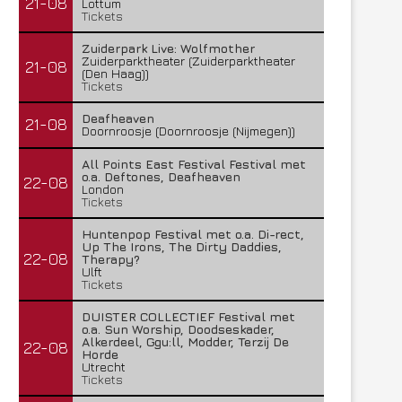
21-08
Lottum
Tickets
Zuiderpark Live: Wolfmother
Zuiderparktheater (Zuiderparktheater
21-08
(Den Haag))
Tickets
Deafheaven
21-08
Doornroosje (Doornroosje (Nijmegen))
All Points East Festival Festival met
o.a. Deftones, Deafheaven
22-08
London
Tickets
Huntenpop Festival met o.a. Di-rect,
Up The Irons, The Dirty Daddies,
22-08
Therapy?
Ulft
Tickets
DUISTER COLLECTIEF Festival met
o.a. Sun Worship, Doodseskader,
Alkerdeel, Ggu:ll, Modder, Terzij De
22-08
Horde
Utrecht
Tickets