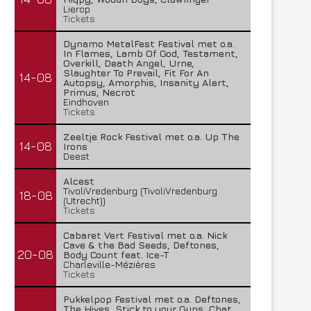
Lierop
Tickets
Dynamo MetalFest Festival met o.a.
In Flames, Lamb Of God, Testament,
Overkill, Death Angel, Urne,
Slaughter To Prevail, Fit For An
14-08
Autopsy, Amorphis, Insanity Alert,
Primus, Necrot
Eindhoven
Tickets
Zeeltje Rock Festival met o.a. Up The
14-08
Irons
Deest
Alcest
TivoliVredenburg (TivoliVredenburg
18-08
(Utrecht))
Tickets
Cabaret Vert Festival met o.a. Nick
Cave & the Bad Seeds, Deftones,
20-08
Body Count feat. Ice-T
Charleville-Mézières
Tickets
Pukkelpop Festival met o.a. Deftones,
The Hives, Stick to your Guns, Chat