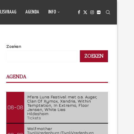
IJSVRAAG
AGENDA
INFO
Zoeken
ZOEKEN
AGENDA
M'era Luna Festival met o.a. Auger,
Clan Of Xymox, Xandria, Within
Temptation, In Extremo, Floor
08-08
Jansen, White Lies
Hildesheim
Tickets
Wolfmother
TivoliVredenburg (TivoliVredenburg