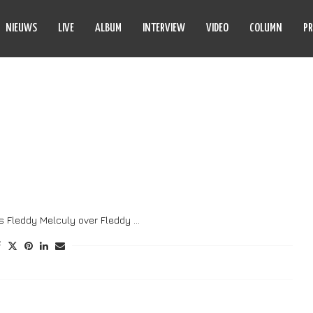
NIEUWS
LIVE
ALBUM
INTERVIEW
VIDEO
COLUMN
PR
ITCH BONES
dus Fleddy Melculy over Fleddy …