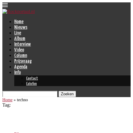
Home
Nieuws
Live
Album
Interview
Video
Column
Prijsvraag
Agenda
Info
Contact
Colofon
Zoeken
Home
»
techno
Tag:
techno