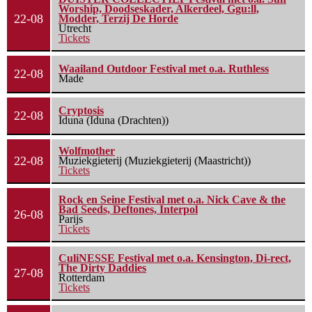
Worship, Doodseskader, Alkerdeel, Ggu:ll,
22-08
Modder, Terzij De Horde
Utrecht
Tickets
Waailand Outdoor Festival met o.a. Ruthless
22-08
Made
Cryptosis
22-08
Iduna (Iduna (Drachten))
Wolfmother
22-08
Muziekgieterij (Muziekgieterij (Maastricht))
Tickets
Rock en Seine Festival met o.a. Nick Cave & the
Bad Seeds, Deftones, Interpol
26-08
Parijs
Tickets
CuliNESSE Festival met o.a. Kensington, Di-rect,
The Dirty Daddies
27-08
Rotterdam
Tickets