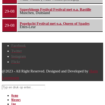
Superbloom Festival Festival met o.a. Bastille
29-08
Munchen, Duitsland
Popelucht Festival met o.a. Queen of Spades
29-08
Etten-Leur
Facebook
Twitter
Instagram
Flickr
@2023 - All Right Reserved. Designed and Developed by
Harm
Lourenssen
Home
Nieuws
Live