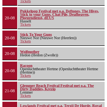
Tickets
Pukkelpop Festival met o.a. Deftones, The Hives,
Stick to your Guns, Chat Pile, Deafheaven,
20-08
Ploegendienst, dEUS
Hasselt
Tickets
Stick To Your Guns
20-08
Nieuwe Nor (Nieuwe Nor (Heerlen))
Tickets
Wolfmother
20-08
Hedon (Hedon (Zwolle))
Racoon
Openluchttheater Hertme (Openluchttheater Hertme
20-08
(Hertme))
Tickets
Glemmer Beach Festival Festival met o.a. The
Dirty Daddies, Krezip
21-08
Lemmer
Tickets
Lowlands Festival met o.a. Terzij De Horde, Royal