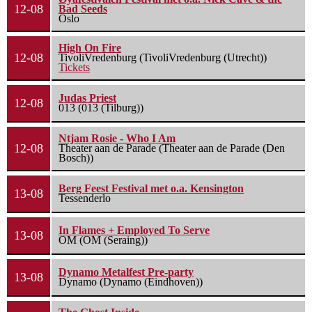
12-08
Bad Seeds
Oslo
High On Fire
12-08
TivoliVredenburg (TivoliVredenburg (Utrecht))
Tickets
Judas Priest
12-08
013 (013 (Tilburg))
Ntjam Rosie - Who I Am
12-08
Theater aan de Parade (Theater aan de Parade (Den
Bosch))
Berg Feest Festival met o.a. Kensington
13-08
Tessenderlo
In Flames + Employed To Serve
13-08
OM (OM (Seraing))
Dynamo Metalfest Pre-party
13-08
Dynamo (Dynamo (Eindhoven))