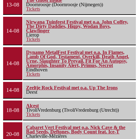
The Ghost Inside
13-08
Doornroosje (Doornroosje (Nijmegen))
Tickets
Nirwana Tuinfeest Festival met o.a. John Coffey,
The Dirty Daddies, Hiqpy, Wodan Boys,
14-08
Clawfinger
Lierop
Tickets
Dynamo MetalFest Festival met o.a. In Flames,
Lamb Of God, Testament, Overkill, Death Angel,
Urne, Slaughter To Prevail, Fit For An Autopsy,
14-08
Amorphis, Insanity Alert, Primus, Necrot
Eindhoven
Tickets
Zeeltje Rock Festival met o.a. Up The Irons
14-08
Deest
Alcest
18-08
TivoliVredenburg (TivoliVredenburg (Utrecht))
Tickets
Cabaret Vert Festival met o.a. Nick Cave & the
Bad Seeds, Deftones, Body Count feat. Ice-T
20-08
Charleville-Mézières