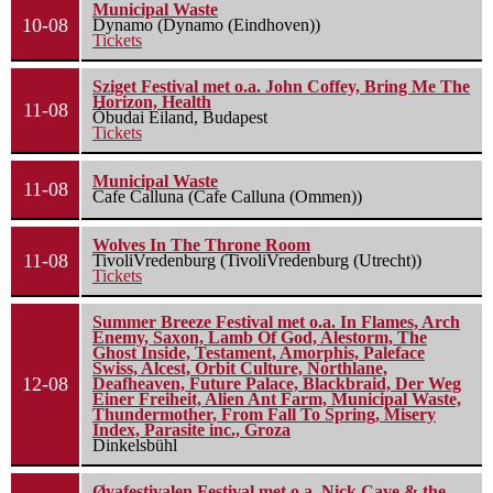
Municipal Waste
10-08
Dynamo (Dynamo (Eindhoven))
Tickets
Sziget Festival met o.a. John Coffey, Bring Me The
Horizon, Health
11-08
Óbudai Eiland, Budapest
Tickets
Municipal Waste
11-08
Cafe Calluna (Cafe Calluna (Ommen))
Wolves In The Throne Room
11-08
TivoliVredenburg (TivoliVredenburg (Utrecht))
Tickets
Summer Breeze Festival met o.a. In Flames, Arch
Enemy, Saxon, Lamb Of God, Alestorm, The
Ghost Inside, Testament, Amorphis, Paleface
Swiss, Alcest, Orbit Culture, Northlane,
12-08
Deafheaven, Future Palace, Blackbraid, Der Weg
Einer Freiheit, Alien Ant Farm, Municipal Waste,
Thundermother, From Fall To Spring, Misery
Index, Parasite inc., Groza
Dinkelsbühl
Øyafestivalen Festival met o.a. Nick Cave & the