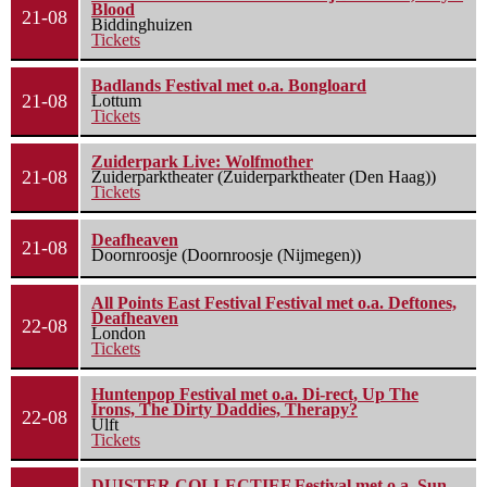
Blood
21-08
Biddinghuizen
Tickets
Badlands Festival met o.a. Bongloard
21-08
Lottum
Tickets
Zuiderpark Live: Wolfmother
21-08
Zuiderparktheater (Zuiderparktheater (Den Haag))
Tickets
Deafheaven
21-08
Doornroosje (Doornroosje (Nijmegen))
All Points East Festival Festival met o.a. Deftones,
Deafheaven
22-08
London
Tickets
Huntenpop Festival met o.a. Di-rect, Up The
Irons, The Dirty Daddies, Therapy?
22-08
Ulft
Tickets
DUISTER COLLECTIEF Festival met o.a. Sun