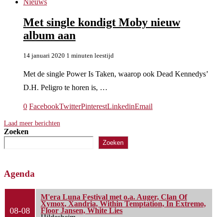
Nieuws
Met single kondigt Moby nieuw
album aan
14 januari 2020
1 minuten leestijd
Met de single Power Is Taken, waarop ook Dead Kennedys’
D.H. Peligro te horen is, …
0
Facebook
Twitter
Pinterest
Linkedin
Email
Laad meer berichten
Zoeken
Zoeken
Agenda
M'era Luna Festival met o.a. Auger, Clan Of
Xymox, Xandria, Within Temptation, In Extremo,
08-08
Floor Jansen, White Lies