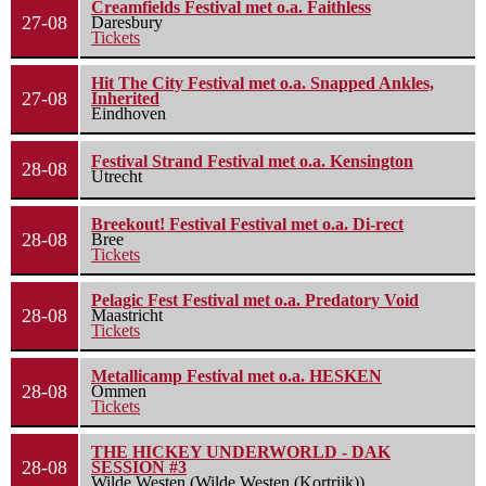
Creamfields Festival met o.a. Faithless
27-08
Daresbury
Tickets
Hit The City Festival met o.a. Snapped Ankles,
27-08
Inherited
Eindhoven
Festival Strand Festival met o.a. Kensington
28-08
Utrecht
Breekout! Festival Festival met o.a. Di-rect
28-08
Bree
Tickets
Pelagic Fest Festival met o.a. Predatory Void
28-08
Maastricht
Tickets
Metallicamp Festival met o.a. HESKEN
28-08
Ommen
Tickets
THE HICKEY UNDERWORLD - DAK
28-08
SESSION #3
Wilde Westen (Wilde Westen (Kortrijk))