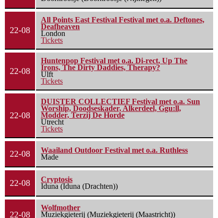
All Points East Festival Festival met o.a. Deftones,
Deafheaven
22-08
London
Tickets
Huntenpop Festival met o.a. Di-rect, Up The
Irons, The Dirty Daddies, Therapy?
22-08
Ulft
Tickets
DUISTER COLLECTIEF Festival met o.a. Sun
Worship, Doodseskader, Alkerdeel, Ggu:ll,
22-08
Modder, Terzij De Horde
Utrecht
Tickets
Waailand Outdoor Festival met o.a. Ruthless
22-08
Made
Cryptosis
22-08
Iduna (Iduna (Drachten))
Wolfmother
22-08
Muziekgieterij (Muziekgieterij (Maastricht))