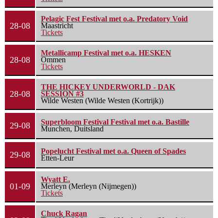
Pelagic Fest Festival met o.a. Predatory Void
28-08
Maastricht
Tickets
Metallicamp Festival met o.a. HESKEN
28-08
Ommen
Tickets
THE HICKEY UNDERWORLD - DAK
28-08
SESSION #3
Wilde Westen (Wilde Westen (Kortrijk))
Superbloom Festival Festival met o.a. Bastille
29-08
Munchen, Duitsland
Popelucht Festival met o.a. Queen of Spades
29-08
Etten-Leur
Wyatt E.
01-09
Merleyn (Merleyn (Nijmegen))
Tickets
Chuck Ragan