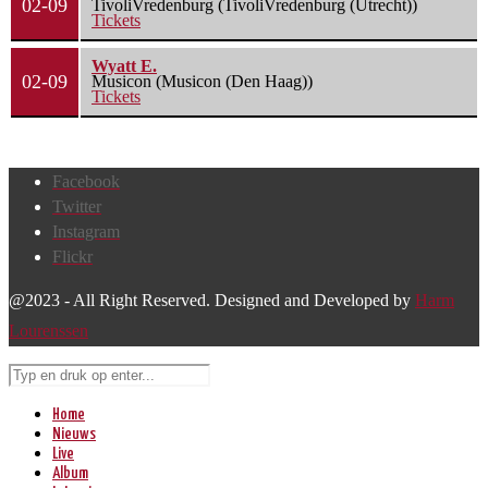
02-09
TivoliVredenburg (TivoliVredenburg (Utrecht))
Tickets
Wyatt E.
02-09
Musicon (Musicon (Den Haag))
Tickets
Facebook
Twitter
Instagram
Flickr
@2023 - All Right Reserved. Designed and Developed by
Harm
Lourenssen
Home
Nieuws
Live
Album