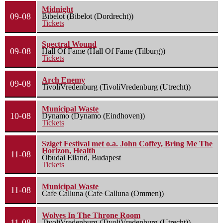
Midnight
09-08
Bibelot (Bibelot (Dordrecht))
Tickets
Spectral Wound
09-08
Hall Of Fame (Hall Of Fame (Tilburg))
Tickets
Arch Enemy
09-08
TivoliVredenburg (TivoliVredenburg (Utrecht))
Municipal Waste
10-08
Dynamo (Dynamo (Eindhoven))
Tickets
Sziget Festival met o.a. John Coffey, Bring Me The
Horizon, Health
11-08
Óbudai Eiland, Budapest
Tickets
Municipal Waste
11-08
Cafe Calluna (Cafe Calluna (Ommen))
Wolves In The Throne Room
11-08
TivoliVredenburg (TivoliVredenburg (Utrecht))