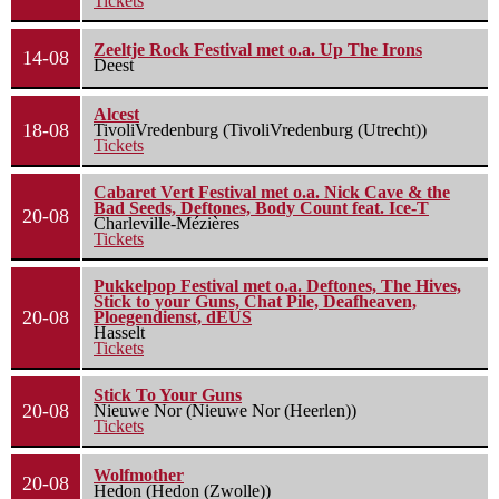
Tickets
Zeeltje Rock Festival met o.a. Up The Irons
14-08
Deest
Alcest
18-08
TivoliVredenburg (TivoliVredenburg (Utrecht))
Tickets
Cabaret Vert Festival met o.a. Nick Cave & the
Bad Seeds, Deftones, Body Count feat. Ice-T
20-08
Charleville-Mézières
Tickets
Pukkelpop Festival met o.a. Deftones, The Hives,
Stick to your Guns, Chat Pile, Deafheaven,
20-08
Ploegendienst, dEUS
Hasselt
Tickets
Stick To Your Guns
20-08
Nieuwe Nor (Nieuwe Nor (Heerlen))
Tickets
Wolfmother
20-08
Hedon (Hedon (Zwolle))