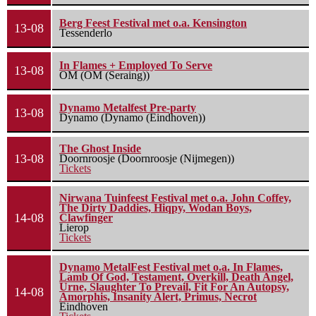
Berg Feest Festival met o.a. Kensington
13-08
Tessenderlo
In Flames + Employed To Serve
13-08
OM (OM (Seraing))
Dynamo Metalfest Pre-party
13-08
Dynamo (Dynamo (Eindhoven))
The Ghost Inside
13-08
Doornroosje (Doornroosje (Nijmegen))
Tickets
Nirwana Tuinfeest Festival met o.a. John Coffey,
The Dirty Daddies, Hiqpy, Wodan Boys,
14-08
Clawfinger
Lierop
Tickets
Dynamo MetalFest Festival met o.a. In Flames,
Lamb Of God, Testament, Overkill, Death Angel,
Urne, Slaughter To Prevail, Fit For An Autopsy,
14-08
Amorphis, Insanity Alert, Primus, Necrot
Eindhoven