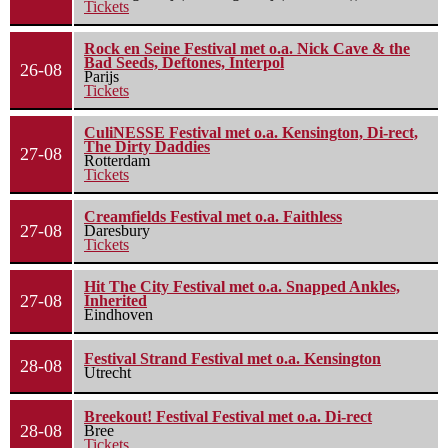
Tickets
Rock en Seine Festival met o.a. Nick Cave & the
Bad Seeds, Deftones, Interpol
26-08
Parijs
Tickets
CuliNESSE Festival met o.a. Kensington, Di-rect,
The Dirty Daddies
27-08
Rotterdam
Tickets
Creamfields Festival met o.a. Faithless
27-08
Daresbury
Tickets
Hit The City Festival met o.a. Snapped Ankles,
27-08
Inherited
Eindhoven
Festival Strand Festival met o.a. Kensington
28-08
Utrecht
Breekout! Festival Festival met o.a. Di-rect
28-08
Bree
Tickets