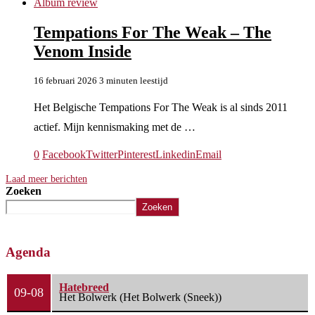
Album review
Tempations For The Weak – The
Venom Inside
16 februari 2026
3 minuten leestijd
Het Belgische Tempations For The Weak is al sinds 2011
actief. Mijn kennismaking met de …
0
Facebook
Twitter
Pinterest
Linkedin
Email
Laad meer berichten
Zoeken
Zoeken
Agenda
Hatebreed
09-08
Het Bolwerk (Het Bolwerk (Sneek))