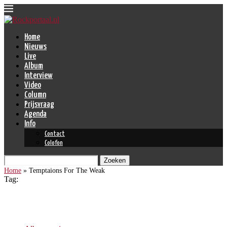
Home
Nieuws
Live
Album
Interview
Video
Column
Prijsvraag
Agenda
Info
Contact
Colofon
Zoeken
Home
»
Temptaions For The Weak
Tag:
Temptaions For The Weak