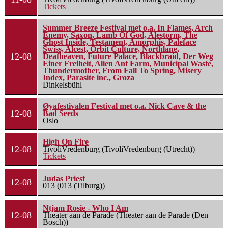
Tickets
Summer Breeze Festival met o.a. In Flames, Arch
Enemy, Saxon, Lamb Of God, Alestorm, The
Ghost Inside, Testament, Amorphis, Paleface
Swiss, Alcest, Orbit Culture, Northlane,
12-08
Deafheaven, Future Palace, Blackbraid, Der Weg
Einer Freiheit, Alien Ant Farm, Municipal Waste,
Thundermother, From Fall To Spring, Misery
Index, Parasite inc., Groza
Dinkelsbühl
Øyafestivalen Festival met o.a. Nick Cave & the
12-08
Bad Seeds
Oslo
High On Fire
12-08
TivoliVredenburg (TivoliVredenburg (Utrecht))
Tickets
Judas Priest
12-08
013 (013 (Tilburg))
Ntjam Rosie - Who I Am
12-08
Theater aan de Parade (Theater aan de Parade (Den
Bosch))