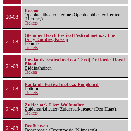
Racoon
Openluchttheater Hertme (Openluchttheater Hertme
20-08
(Hertme))
Tickets
Glemmer Beach Festival Festival met o.a. The
Dirty Daddies, Krezip
21-08
Lemmer
Tickets
Lowlands Festival met o.a. Terzij De Horde, Royal
Blood
21-08
Biddinghuizen
Tickets
Badlands Festival met o.a. Bongloard
21-08
Lottum
Tickets
Zuiderpark Live: Wolfmother
21-08
Zuiderparktheater (Zuiderparktheater (Den Haag))
Tickets
Deafheaven
21-08
Doornroosje (Doornroosje (Nijmegen))