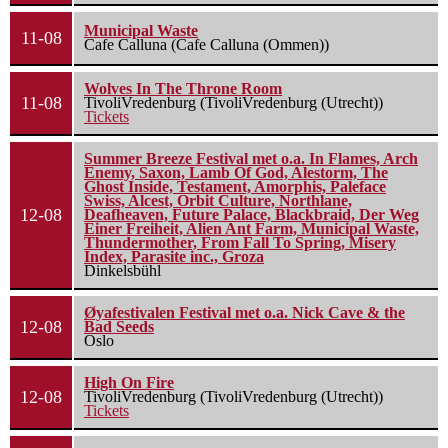
Municipal Waste
11-08
Cafe Calluna (Cafe Calluna (Ommen))
Wolves In The Throne Room
11-08
TivoliVredenburg (TivoliVredenburg (Utrecht))
Tickets
Summer Breeze Festival met o.a. In Flames, Arch
Enemy, Saxon, Lamb Of God, Alestorm, The
Ghost Inside, Testament, Amorphis, Paleface
Swiss, Alcest, Orbit Culture, Northlane,
12-08
Deafheaven, Future Palace, Blackbraid, Der Weg
Einer Freiheit, Alien Ant Farm, Municipal Waste,
Thundermother, From Fall To Spring, Misery
Index, Parasite inc., Groza
Dinkelsbühl
Øyafestivalen Festival met o.a. Nick Cave & the
12-08
Bad Seeds
Oslo
High On Fire
12-08
TivoliVredenburg (TivoliVredenburg (Utrecht))
Tickets