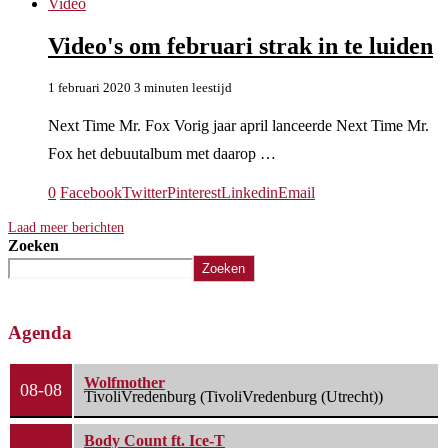
Video
Video's om februari strak in te luiden
1 februari 2020
3 minuten leestijd
Next Time Mr. Fox Vorig jaar april lanceerde Next Time Mr.
Fox het debuutalbum met daarop …
0
Facebook
Twitter
Pinterest
Linkedin
Email
Laad meer berichten
Zoeken
Zoeken
Agenda
Wolfmother
08-08
TivoliVredenburg (TivoliVredenburg (Utrecht))
Body Count ft. Ice-T