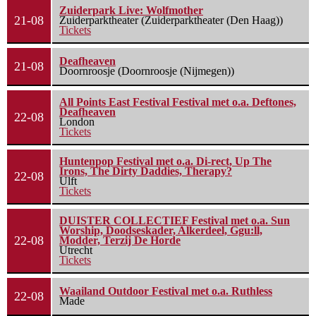
Zuiderpark Live: Wolfmother
21-08
Zuiderparktheater (Zuiderparktheater (Den Haag))
Tickets
Deafheaven
21-08
Doornroosje (Doornroosje (Nijmegen))
All Points East Festival Festival met o.a. Deftones,
Deafheaven
22-08
London
Tickets
Huntenpop Festival met o.a. Di-rect, Up The
Irons, The Dirty Daddies, Therapy?
22-08
Ulft
Tickets
DUISTER COLLECTIEF Festival met o.a. Sun
Worship, Doodseskader, Alkerdeel, Ggu:ll,
22-08
Modder, Terzij De Horde
Utrecht
Tickets
Waailand Outdoor Festival met o.a. Ruthless
22-08
Made