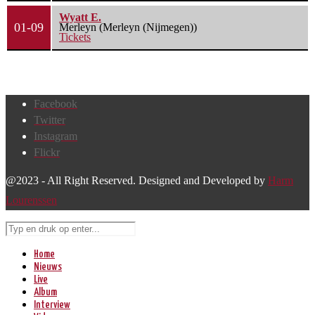
Wyatt E.
01-09
Merleyn (Merleyn (Nijmegen))
Tickets
Facebook
Twitter
Instagram
Flickr
@2023 - All Right Reserved. Designed and Developed by
Harm
Lourenssen
Home
Nieuws
Live
Album
Interview