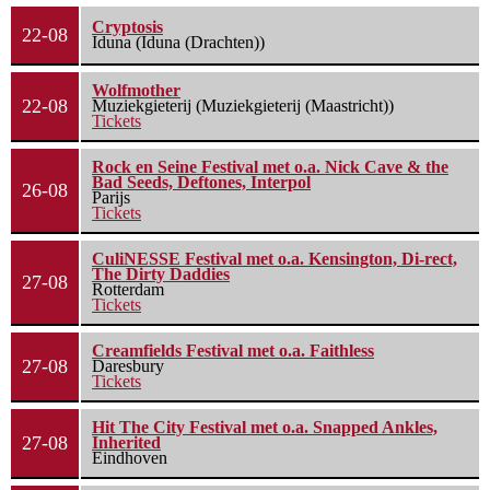
Cryptosis
22-08
Iduna (Iduna (Drachten))
Wolfmother
22-08
Muziekgieterij (Muziekgieterij (Maastricht))
Tickets
Rock en Seine Festival met o.a. Nick Cave & the
Bad Seeds, Deftones, Interpol
26-08
Parijs
Tickets
CuliNESSE Festival met o.a. Kensington, Di-rect,
The Dirty Daddies
27-08
Rotterdam
Tickets
Creamfields Festival met o.a. Faithless
27-08
Daresbury
Tickets
Hit The City Festival met o.a. Snapped Ankles,
27-08
Inherited
Eindhoven