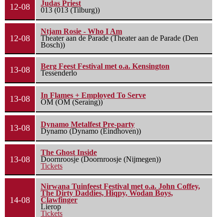
Judas Priest
12-08
013 (013 (Tilburg))
Ntjam Rosie - Who I Am
12-08
Theater aan de Parade (Theater aan de Parade (Den
Bosch))
Berg Feest Festival met o.a. Kensington
13-08
Tessenderlo
In Flames + Employed To Serve
13-08
OM (OM (Seraing))
Dynamo Metalfest Pre-party
13-08
Dynamo (Dynamo (Eindhoven))
The Ghost Inside
13-08
Doornroosje (Doornroosje (Nijmegen))
Tickets
Nirwana Tuinfeest Festival met o.a. John Coffey,
The Dirty Daddies, Hiqpy, Wodan Boys,
14-08
Clawfinger
Lierop
Tickets