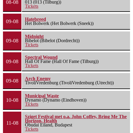
08-08
013 (013 (Tilburg))
Tickets
Hatebreed
09-08
Het Bolwerk (Het Bolwerk (Sneek))
Midnight
09-08
Bibelot (Bibelot (Dordrecht))
Tickets
Spectral Wound
09-08
Hall Of Fame (Hall Of Fame (Tilburg))
Tickets
Arch Enemy
09-08
TivoliVredenburg (TivoliVredenburg (Utrecht))
Municipal Waste
10-08
Dynamo (Dynamo (Eindhoven))
Tickets
Sziget Festival met o.a. John Coffey, Bring Me The
Horizon, Health
11-08
Óbudai Eiland, Budapest
Tickets