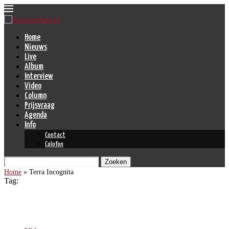
Home
Nieuws
Live
Album
Interview
Video
Column
Prijsvraag
Agenda
Info
Contact
Colofon
Zoeken
Home
»
Terra Incognita
Tag:
Terra Incognita