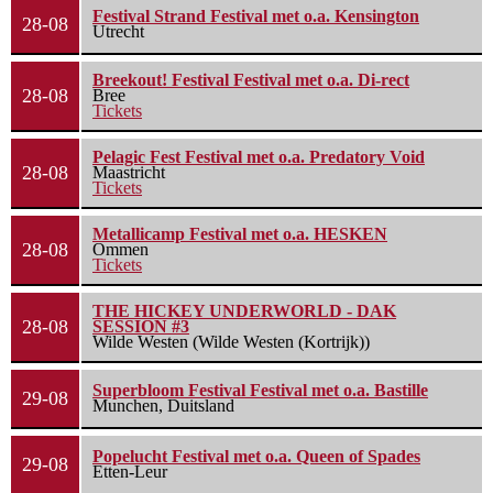
Festival Strand Festival met o.a. Kensington
28-08
Utrecht
Breekout! Festival Festival met o.a. Di-rect
28-08
Bree
Tickets
Pelagic Fest Festival met o.a. Predatory Void
28-08
Maastricht
Tickets
Metallicamp Festival met o.a. HESKEN
28-08
Ommen
Tickets
THE HICKEY UNDERWORLD - DAK
28-08
SESSION #3
Wilde Westen (Wilde Westen (Kortrijk))
Superbloom Festival Festival met o.a. Bastille
29-08
Munchen, Duitsland
Popelucht Festival met o.a. Queen of Spades
29-08
Etten-Leur