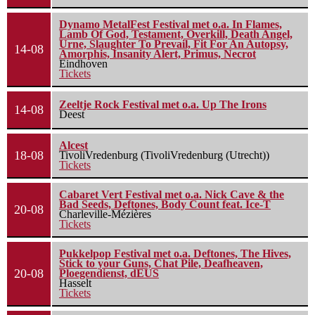
Dynamo MetalFest Festival met o.a. In Flames,
Lamb Of God, Testament, Overkill, Death Angel,
Urne, Slaughter To Prevail, Fit For An Autopsy,
14-08
Amorphis, Insanity Alert, Primus, Necrot
Eindhoven
Tickets
Zeeltje Rock Festival met o.a. Up The Irons
14-08
Deest
Alcest
18-08
TivoliVredenburg (TivoliVredenburg (Utrecht))
Tickets
Cabaret Vert Festival met o.a. Nick Cave & the
Bad Seeds, Deftones, Body Count feat. Ice-T
20-08
Charleville-Mézières
Tickets
Pukkelpop Festival met o.a. Deftones, The Hives,
Stick to your Guns, Chat Pile, Deafheaven,
20-08
Ploegendienst, dEUS
Hasselt
Tickets