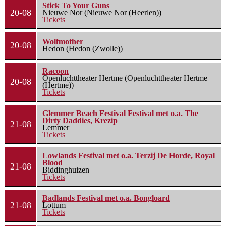
Stick To Your Guns
20-08
Nieuwe Nor (Nieuwe Nor (Heerlen))
Tickets
Wolfmother
20-08
Hedon (Hedon (Zwolle))
Racoon
Openluchttheater Hertme (Openluchttheater Hertme
20-08
(Hertme))
Tickets
Glemmer Beach Festival Festival met o.a. The
Dirty Daddies, Krezip
21-08
Lemmer
Tickets
Lowlands Festival met o.a. Terzij De Horde, Royal
Blood
21-08
Biddinghuizen
Tickets
Badlands Festival met o.a. Bongloard
21-08
Lottum
Tickets