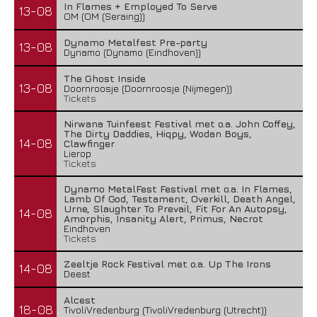
In Flames + Employed To Serve
13-08
OM (OM (Seraing))
Dynamo Metalfest Pre-party
13-08
Dynamo (Dynamo (Eindhoven))
The Ghost Inside
13-08
Doornroosje (Doornroosje (Nijmegen))
Tickets
Nirwana Tuinfeest Festival met o.a. John Coffey,
The Dirty Daddies, Hiqpy, Wodan Boys,
14-08
Clawfinger
Lierop
Tickets
Dynamo MetalFest Festival met o.a. In Flames,
Lamb Of God, Testament, Overkill, Death Angel,
Urne, Slaughter To Prevail, Fit For An Autopsy,
14-08
Amorphis, Insanity Alert, Primus, Necrot
Eindhoven
Tickets
Zeeltje Rock Festival met o.a. Up The Irons
14-08
Deest
Alcest
18-08
TivoliVredenburg (TivoliVredenburg (Utrecht))