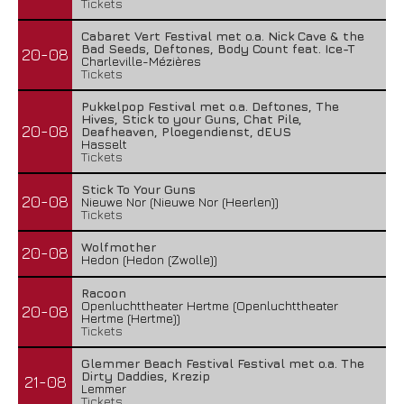
Tickets
Cabaret Vert Festival met o.a. Nick Cave & the
Bad Seeds, Deftones, Body Count feat. Ice-T
20-08
Charleville-Mézières
Tickets
Pukkelpop Festival met o.a. Deftones, The
Hives, Stick to your Guns, Chat Pile,
20-08
Deafheaven, Ploegendienst, dEUS
Hasselt
Tickets
Stick To Your Guns
20-08
Nieuwe Nor (Nieuwe Nor (Heerlen))
Tickets
Wolfmother
20-08
Hedon (Hedon (Zwolle))
Racoon
Openluchttheater Hertme (Openluchttheater
20-08
Hertme (Hertme))
Tickets
Glemmer Beach Festival Festival met o.a. The
Dirty Daddies, Krezip
21-08
Lemmer
Tickets