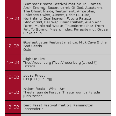
Summer Breeze Festival met o.a. In Flames,
Arch Enemy, Saxon, Lamb Of God, Alestorm,
The Ghost Inside, Testament, Amorphis,
Paleface Swiss, Alcest, Orbit Culture,
12-08
Northlane, Deafheaven, Future Palace,
Blackbraid, Der Weg Einer Freiheit, Alien Ant
Farm, Municipal Waste, Thundermother, From
Fall To Spring, Misery Index, Parasite inc., Groza
Dinkelsbühl
Øyafestivalen Festival met o.a. Nick Cave & the
12-08
Bad Seeds
Oslo
High On Fire
12-08
TivoliVredenburg (TivoliVredenburg (Utrecht))
Tickets
Judas Priest
12-08
013 (013 (Tilburg))
Ntjam Rosie - Who I Am
12-08
Theater aan de Parade (Theater aan de Parade
(Den Bosch))
Berg Feest Festival met o.a. Kensington
13-08
Tessenderlo