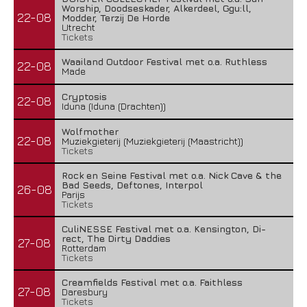
Worship, Doodseskader, Alkerdeel, Ggu:ll,
22-08
Modder, Terzij De Horde
Utrecht
Tickets
Waailand Outdoor Festival met o.a. Ruthless
22-08
Made
Cryptosis
22-08
Iduna (Iduna (Drachten))
Wolfmother
22-08
Muziekgieterij (Muziekgieterij (Maastricht))
Tickets
Rock en Seine Festival met o.a. Nick Cave & the
Bad Seeds, Deftones, Interpol
26-08
Parijs
Tickets
CuliNESSE Festival met o.a. Kensington, Di-
rect, The Dirty Daddies
27-08
Rotterdam
Tickets
Creamfields Festival met o.a. Faithless
27-08
Daresbury
Tickets