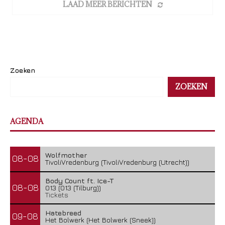
LAAD MEER BERICHTEN
Zoeken
ZOEKEN
AGENDA
Wolfmother
08-08
TivoliVredenburg (TivoliVredenburg (Utrecht))
Body Count ft. Ice-T
08-08
013 (013 (Tilburg))
Tickets
Hatebreed
09-08
Het Bolwerk (Het Bolwerk (Sneek))