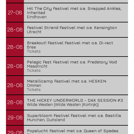
Hit The City Festival met o.a. Snapped Ankles,
27-08
Inherited
Eindhoven
Festival Strand Festival met o.a. Kensington
28-08
Utrecht
Breekout! Festival Festival met o.a. Di-rect
28-08
Bree
Tickets
Pelagic Fest Festival met o.a. Predatory Void
28-08
Maastricht
Tickets
Metallicamp Festival met o.a. HESKEN
28-08
Ommen
Tickets
THE HICKEY UNDERWORLD - DAK SESSION #3
28-08
Wilde Westen (Wilde Westen (Kortrijk))
Superbloom Festival Festival met o.a. Bastille
29-08
Munchen, Duitsland
Popelucht Festival met o.a. Queen of Spades
29-08