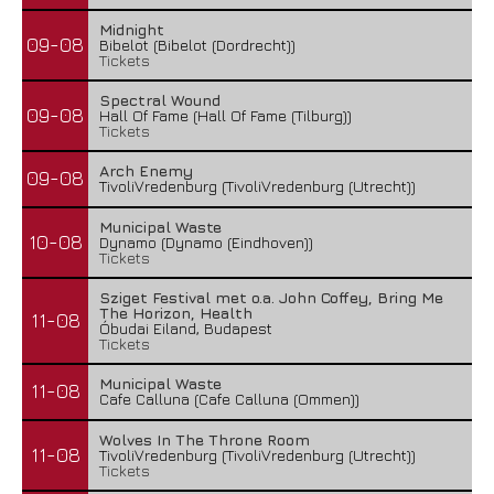
Midnight
09-08
Bibelot (Bibelot (Dordrecht))
Tickets
Spectral Wound
09-08
Hall Of Fame (Hall Of Fame (Tilburg))
Tickets
Arch Enemy
09-08
TivoliVredenburg (TivoliVredenburg (Utrecht))
Municipal Waste
10-08
Dynamo (Dynamo (Eindhoven))
Tickets
Sziget Festival met o.a. John Coffey, Bring Me
The Horizon, Health
11-08
Óbudai Eiland, Budapest
Tickets
Municipal Waste
11-08
Cafe Calluna (Cafe Calluna (Ommen))
Wolves In The Throne Room
11-08
TivoliVredenburg (TivoliVredenburg (Utrecht))
Tickets