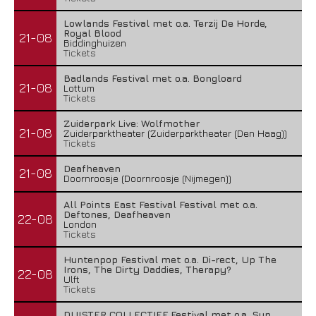
Lowlands Festival met o.a. Terzij De Horde,
Royal Blood
21-08
Biddinghuizen
Tickets
Badlands Festival met o.a. Bongloard
21-08
Lottum
Tickets
Zuiderpark Live: Wolfmother
21-08
Zuiderparktheater (Zuiderparktheater (Den Haag))
Tickets
Deafheaven
21-08
Doornroosje (Doornroosje (Nijmegen))
All Points East Festival Festival met o.a.
Deftones, Deafheaven
22-08
London
Tickets
Huntenpop Festival met o.a. Di-rect, Up The
Irons, The Dirty Daddies, Therapy?
22-08
Ulft
Tickets
DUISTER COLLECTIEF Festival met o.a. Sun