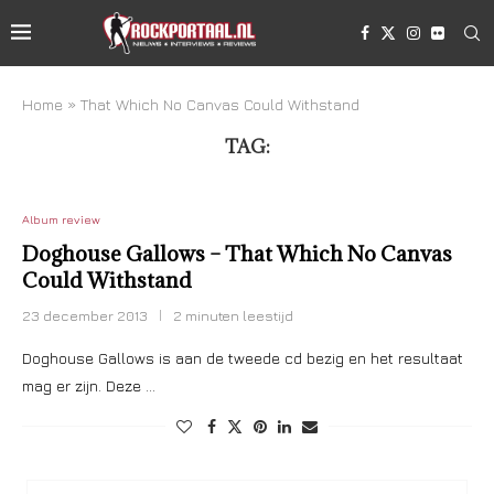
Home
»
That Which No Canvas Could Withstand
TAG:
THAT WHICH NO CANVAS COULD WITHSTAND
Album review
Doghouse Gallows – That Which No Canvas
Could Withstand
23 december 2013
2 minuten leestijd
Doghouse Gallows is aan de tweede cd bezig en het resultaat
mag er zijn. Deze …