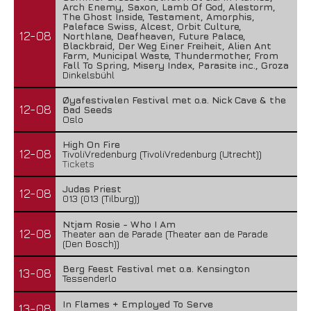
Arch Enemy, Saxon, Lamb Of God, Alestorm,
The Ghost Inside, Testament, Amorphis,
Paleface Swiss, Alcest, Orbit Culture,
12-08
Northlane, Deafheaven, Future Palace,
Blackbraid, Der Weg Einer Freiheit, Alien Ant
Farm, Municipal Waste, Thundermother, From
Fall To Spring, Misery Index, Parasite inc., Groza
Dinkelsbühl
Øyafestivalen Festival met o.a. Nick Cave & the
12-08
Bad Seeds
Oslo
High On Fire
12-08
TivoliVredenburg (TivoliVredenburg (Utrecht))
Tickets
Judas Priest
12-08
013 (013 (Tilburg))
Ntjam Rosie - Who I Am
12-08
Theater aan de Parade (Theater aan de Parade
(Den Bosch))
Berg Feest Festival met o.a. Kensington
13-08
Tessenderlo
In Flames + Employed To Serve
13-08