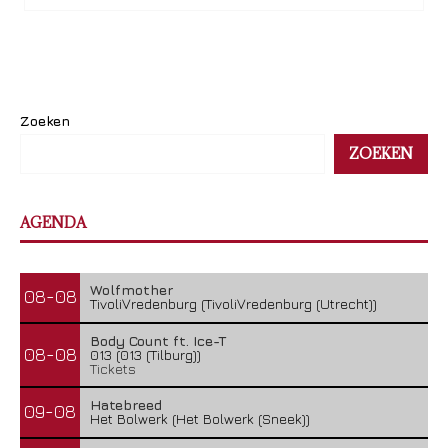
Zoeken
ZOEKEN
AGENDA
Wolfmother
08-08
TivoliVredenburg (TivoliVredenburg (Utrecht))
Body Count ft. Ice-T
08-08
013 (013 (Tilburg))
Tickets
Hatebreed
09-08
Het Bolwerk (Het Bolwerk (Sneek))