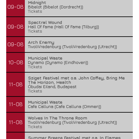
Midnight
09-08
Bibelot (Bibelot (Dordrecht))
Tickets
Spectral Wound
09-08
Hall Of Fame (Hall Of Fame (Tilburg))
Tickets
Arch Enemy
09-08
TivoliVredenburg (TivoliVredenburg (Utrecht))
Municipal Waste
10-08
Dynamo (Dynamo (Eindhoven))
Tickets
Sziget Festival met o.a. John Coffey, Bring Me
The Horizon, Health
11-08
Óbudai Eiland, Budapest
Tickets
Municipal Waste
11-08
Cafe Calluna (Cafe Calluna (Ommen))
Wolves In The Throne Room
11-08
TivoliVredenburg (TivoliVredenburg (Utrecht))
Tickets
Summer Breeze Festival met o.a. In Flames,