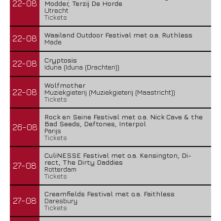
22-08
Modder, Terzij De Horde
Utrecht
Tickets
Waailand Outdoor Festival met o.a. Ruthless
22-08
Made
Cryptosis
22-08
Iduna (Iduna (Drachten))
Wolfmother
22-08
Muziekgieterij (Muziekgieterij (Maastricht))
Tickets
Rock en Seine Festival met o.a. Nick Cave & the
Bad Seeds, Deftones, Interpol
26-08
Parijs
Tickets
CuliNESSE Festival met o.a. Kensington, Di-
rect, The Dirty Daddies
27-08
Rotterdam
Tickets
Creamfields Festival met o.a. Faithless
27-08
Daresbury
Tickets