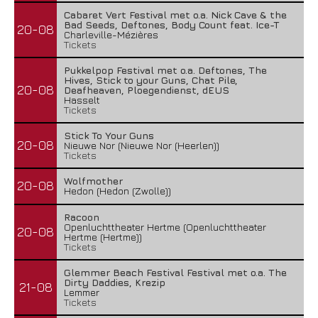
Cabaret Vert Festival met o.a. Nick Cave & the
Bad Seeds, Deftones, Body Count feat. Ice-T
20-08
Charleville-Mézières
Tickets
Pukkelpop Festival met o.a. Deftones, The
Hives, Stick to your Guns, Chat Pile,
20-08
Deafheaven, Ploegendienst, dEUS
Hasselt
Tickets
Stick To Your Guns
20-08
Nieuwe Nor (Nieuwe Nor (Heerlen))
Tickets
Wolfmother
20-08
Hedon (Hedon (Zwolle))
Racoon
Openluchttheater Hertme (Openluchttheater
20-08
Hertme (Hertme))
Tickets
Glemmer Beach Festival Festival met o.a. The
Dirty Daddies, Krezip
21-08
Lemmer
Tickets