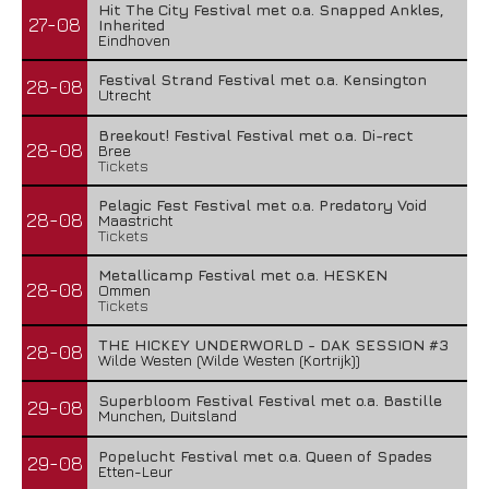
Hit The City Festival met o.a. Snapped Ankles,
27-08
Inherited
Eindhoven
Festival Strand Festival met o.a. Kensington
28-08
Utrecht
Breekout! Festival Festival met o.a. Di-rect
28-08
Bree
Tickets
Pelagic Fest Festival met o.a. Predatory Void
28-08
Maastricht
Tickets
Metallicamp Festival met o.a. HESKEN
28-08
Ommen
Tickets
THE HICKEY UNDERWORLD - DAK SESSION #3
28-08
Wilde Westen (Wilde Westen (Kortrijk))
Superbloom Festival Festival met o.a. Bastille
29-08
Munchen, Duitsland
Popelucht Festival met o.a. Queen of Spades
29-08
Etten-Leur