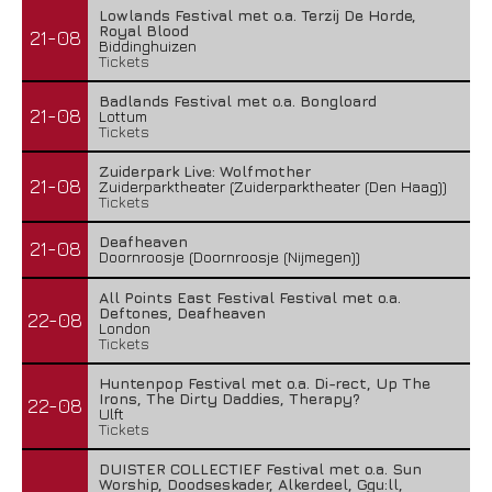
Lowlands Festival met o.a. Terzij De Horde,
Royal Blood
21-08
Biddinghuizen
Tickets
Badlands Festival met o.a. Bongloard
21-08
Lottum
Tickets
Zuiderpark Live: Wolfmother
21-08
Zuiderparktheater (Zuiderparktheater (Den Haag))
Tickets
Deafheaven
21-08
Doornroosje (Doornroosje (Nijmegen))
All Points East Festival Festival met o.a.
Deftones, Deafheaven
22-08
London
Tickets
Huntenpop Festival met o.a. Di-rect, Up The
Irons, The Dirty Daddies, Therapy?
22-08
Ulft
Tickets
DUISTER COLLECTIEF Festival met o.a. Sun
Worship, Doodseskader, Alkerdeel, Ggu:ll,