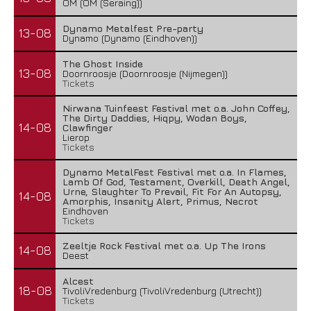
OM (OM (Seraing))
Dynamo Metalfest Pre-party
13-08
Dynamo (Dynamo (Eindhoven))
The Ghost Inside
13-08
Doornroosje (Doornroosje (Nijmegen))
Tickets
Nirwana Tuinfeest Festival met o.a. John Coffey,
The Dirty Daddies, Hiqpy, Wodan Boys,
14-08
Clawfinger
Lierop
Tickets
Dynamo MetalFest Festival met o.a. In Flames,
Lamb Of God, Testament, Overkill, Death Angel,
Urne, Slaughter To Prevail, Fit For An Autopsy,
14-08
Amorphis, Insanity Alert, Primus, Necrot
Eindhoven
Tickets
Zeeltje Rock Festival met o.a. Up The Irons
14-08
Deest
Alcest
18-08
TivoliVredenburg (TivoliVredenburg (Utrecht))
Tickets