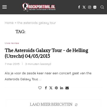
Home
»
the asteroids galaxy tour
TAG:
THE ASTEROIDS GALAXY TOUR
Live review
The Asteroids Galaxy Tour – de Helling
(Utrecht) 04/05/2015
7 mei 2015
3 minuten leestijd
Als je voor de zesde keer naar een concert gaat van the
Asteroids Galaxy Tour, …
LAAD MEER BERICHTEN