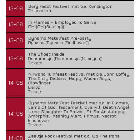
Berg Feest Festival met o.a. Kensington
13-08
Tessenderlo
In Flames + Employed To Serve
13-08
OM (OM (Seraing))
Dynamo Metalfest Pre-party
13-08
Dynamo (Dynamo (Eindhoven))
The Ghost Inside
13-08
Doornroosje (Doornroosje (Nijmegen))
Tickets
Nirwana Tuinfeest Festival met o.a. John Coffey,
The Dirty Daddies, Hiqpy, Wodan Boys,
14-08
Clawfinger
Lierop
Tickets
Dynamo MetalFest Festival met o.a. In Flames,
Lamb Of God, Testament, Overkill, Death Angel,
Urne, Slaughter To Prevail, Fit For An Autopsy,
14-08
Amorphis, Insanity Alert, Primus, Necrot
Eindhoven
Tickets
Zeeltje Rock Festival met o.a. Up The Irons
14-08