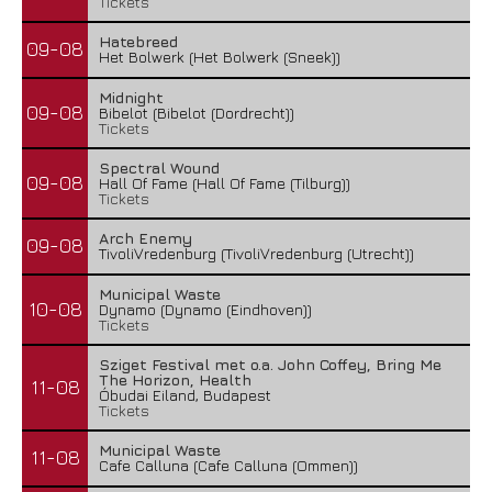
Tickets
Hatebreed
09-08
Het Bolwerk (Het Bolwerk (Sneek))
Midnight
09-08
Bibelot (Bibelot (Dordrecht))
Tickets
Spectral Wound
09-08
Hall Of Fame (Hall Of Fame (Tilburg))
Tickets
Arch Enemy
09-08
TivoliVredenburg (TivoliVredenburg (Utrecht))
Municipal Waste
10-08
Dynamo (Dynamo (Eindhoven))
Tickets
Sziget Festival met o.a. John Coffey, Bring Me
The Horizon, Health
11-08
Óbudai Eiland, Budapest
Tickets
Municipal Waste
11-08
Cafe Calluna (Cafe Calluna (Ommen))