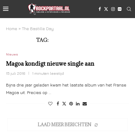
Home
»
The Bastille Day
TAG:
THE BASTILLE DAY
Nieuws
Magoa kondigt nieuwe single aan
15 juli 2016
1 minuten leestijd
Bijna drie jaar geleden kwam het laatste album van het Franse
Magoa uit. Precies op …
LAAD MEER BERICHTEN