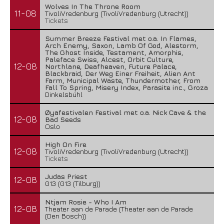
Wolves In The Throne Room
11-08
TivoliVredenburg (TivoliVredenburg (Utrecht))
Tickets
Summer Breeze Festival met o.a. In Flames,
Arch Enemy, Saxon, Lamb Of God, Alestorm,
The Ghost Inside, Testament, Amorphis,
Paleface Swiss, Alcest, Orbit Culture,
12-08
Northlane, Deafheaven, Future Palace,
Blackbraid, Der Weg Einer Freiheit, Alien Ant
Farm, Municipal Waste, Thundermother, From
Fall To Spring, Misery Index, Parasite inc., Groza
Dinkelsbühl
Øyafestivalen Festival met o.a. Nick Cave & the
12-08
Bad Seeds
Oslo
High On Fire
12-08
TivoliVredenburg (TivoliVredenburg (Utrecht))
Tickets
Judas Priest
12-08
013 (013 (Tilburg))
Ntjam Rosie - Who I Am
12-08
Theater aan de Parade (Theater aan de Parade
(Den Bosch))