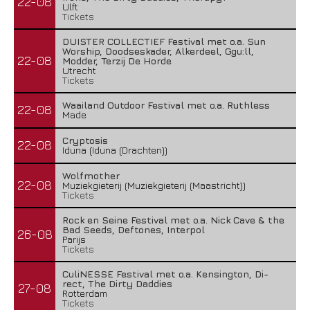
22-08
Ulft
Tickets
DUISTER COLLECTIEF Festival met o.a. Sun
Worship, Doodseskader, Alkerdeel, Ggu:ll,
22-08
Modder, Terzij De Horde
Utrecht
Tickets
Waailand Outdoor Festival met o.a. Ruthless
22-08
Made
Cryptosis
22-08
Iduna (Iduna (Drachten))
Wolfmother
22-08
Muziekgieterij (Muziekgieterij (Maastricht))
Tickets
Rock en Seine Festival met o.a. Nick Cave & the
Bad Seeds, Deftones, Interpol
26-08
Parijs
Tickets
CuliNESSE Festival met o.a. Kensington, Di-
rect, The Dirty Daddies
27-08
Rotterdam
Tickets