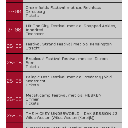
Creamfields Festival met o.a. Faithless
27-08
Daresbury
Tickets
Hit The City Festival met o.a. Snapped Ankles,
27-08
Inherited
Eindhoven
Festival Strand Festival met o.a. Kensington
28-08
Utrecht
Breekout! Festival Festival met o.a. Di-rect
28-08
Bree
Tickets
Pelagic Fest Festival met o.a. Predatory Void
28-08
Maastricht
Tickets
Metallicamp Festival met o.a. HESKEN
28-08
Ommen
Tickets
THE HICKEY UNDERWORLD - DAK SESSION #3
28-08
Wilde Westen (Wilde Westen (Kortrijk))
Superbloom Festival Festival met o.a. Bastille