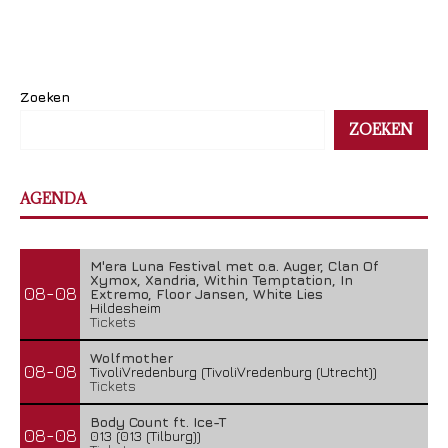
Zoeken
ZOEKEN
AGENDA
M'era Luna Festival met o.a. Auger, Clan Of
Xymox, Xandria, Within Temptation, In
08-08
Extremo, Floor Jansen, White Lies
Hildesheim
Tickets
Wolfmother
08-08
TivoliVredenburg (TivoliVredenburg (Utrecht))
Tickets
Body Count ft. Ice-T
08-08
013 (013 (Tilburg))