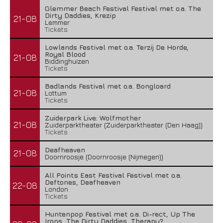
Glemmer Beach Festival Festival met o.a. The
Dirty Daddies, Krezip
21-08
Lemmer
Tickets
Lowlands Festival met o.a. Terzij De Horde,
Royal Blood
21-08
Biddinghuizen
Tickets
Badlands Festival met o.a. Bongloard
21-08
Lottum
Tickets
Zuiderpark Live: Wolfmother
21-08
Zuiderparktheater (Zuiderparktheater (Den Haag))
Tickets
Deafheaven
21-08
Doornroosje (Doornroosje (Nijmegen))
All Points East Festival Festival met o.a.
Deftones, Deafheaven
22-08
London
Tickets
Huntenpop Festival met o.a. Di-rect, Up The
Irons, The Dirty Daddies, Therapy?