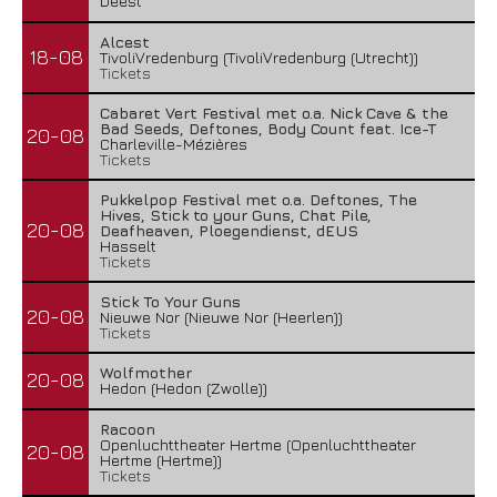
Deest
Alcest
18-08
TivoliVredenburg (TivoliVredenburg (Utrecht))
Tickets
Cabaret Vert Festival met o.a. Nick Cave & the
Bad Seeds, Deftones, Body Count feat. Ice-T
20-08
Charleville-Mézières
Tickets
Pukkelpop Festival met o.a. Deftones, The
Hives, Stick to your Guns, Chat Pile,
20-08
Deafheaven, Ploegendienst, dEUS
Hasselt
Tickets
Stick To Your Guns
20-08
Nieuwe Nor (Nieuwe Nor (Heerlen))
Tickets
Wolfmother
20-08
Hedon (Hedon (Zwolle))
Racoon
Openluchttheater Hertme (Openluchttheater
20-08
Hertme (Hertme))
Tickets